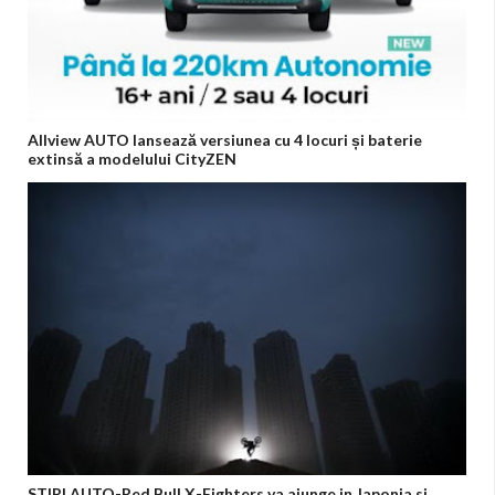
Allview AUTO lansează versiunea cu 4 locuri și baterie
extinsă a modelului CityZEN
STIRI AUTO-Red Bull X-Fighters va ajunge in Japonia si