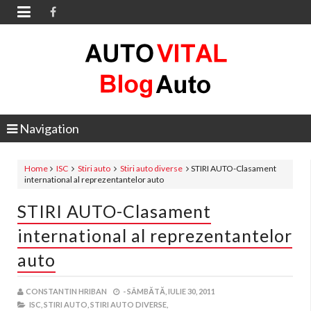

Navigation
Home
ISC
Stiri auto
Stiri auto diverse
STIRI AUTO-Clasament
international al reprezentantelor auto
STIRI AUTO-Clasament
international al reprezentantelor
auto
CONSTANTIN HRIBAN
-
SÂMBĂTĂ, IULIE 30, 2011
ISC,
STIRI AUTO,
STIRI AUTO DIVERSE,