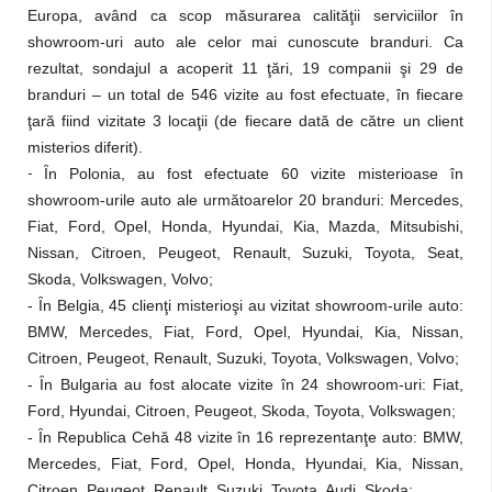
Europa, având ca scop măsurarea calităţii serviciilor în
showroom-uri auto ale celor mai cunoscute branduri. Ca
rezultat, sondajul a acoperit 11 ţări, 19 companii şi 29 de
branduri – un total de 546 vizite au fost efectuate, în fiecare
ţară fiind vizitate 3 locaţii (de fiecare dată de către un client
misterios diferit).
-
Ȋ
n Polonia, au fost efectuate 60 vizite misterioase în
showroom-urile auto ale următoarelor 20 branduri: Mercedes,
Fiat, Ford, Opel, Honda, Hyundai, Kia, Mazda, Mitsubishi,
Nissan, Citroen, Peugeot, Renault, Suzuki, Toyota, Seat,
Skoda, Volkswagen, Volvo;
-
Ȋ
n Belgia, 45 clienţi misterioşi au vizitat showroom-urile auto:
BMW, Mercedes, Fiat, Ford, Opel, Hyundai, Kia, Nissan,
Citroen, Peugeot, Renault, Suzuki, Toyota, Volkswagen, Volvo;
-
Ȋ
n Bulgaria au fost alocate vizite în 24 showroom-uri: Fiat,
Ford, Hyundai, Citroen, Peugeot, Skoda, Toyota, Volkswagen;
-
Ȋ
n Republica Cehă 48 vizite în 16 reprezentanţe auto: BMW,
Mercedes, Fiat, Ford, Opel, Honda, Hyundai, Kia, Nissan,
Citroen, Peugeot, Renault, Suzuki, Toyota, Audi, Skoda;