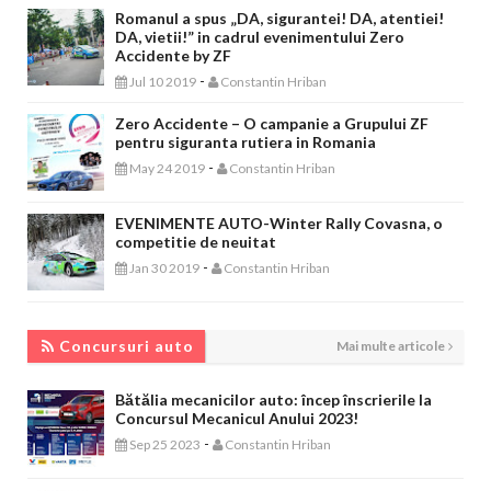
Romanul a spus „DA, sigurantei! DA, atentiei!
DA, vietii!” in cadrul evenimentului Zero
Accidente by ZF
-
Jul 10 2019
Constantin Hriban
Zero Accidente – O campanie a Grupului ZF
pentru siguranta rutiera in Romania
-
May 24 2019
Constantin Hriban
EVENIMENTE AUTO-Winter Rally Covasna, o
competitie de neuitat
-
Jan 30 2019
Constantin Hriban
CONCURSURI AUTO
Concursuri auto
Mai multe articole
Bătălia mecanicilor auto: încep înscrierile la
Concursul Mecanicul Anului 2023!
-
Sep 25 2023
Constantin Hriban