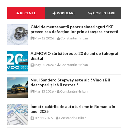
RECENTE
POPULARE
COMENTARII
Ghid de mentenanță pentru simeringuri SKF:
prevenirea defecțiunilor prin etanșare corectă
-
May 12 2026
Constantin Hriban
AUMOVIO sărbătorește 20 de ani de tahograf
digital
-
May 02 2026
Constantin Hriban
Noul Sandero Stepway este aici! Vino să îl
descoperi și să îl testezi!
-
Mar 13 2026
Constantin Hriban
Înmatriculările de autoturisme în Romania în
anul 2025
-
Jan 11 2026
Constantin Hriban