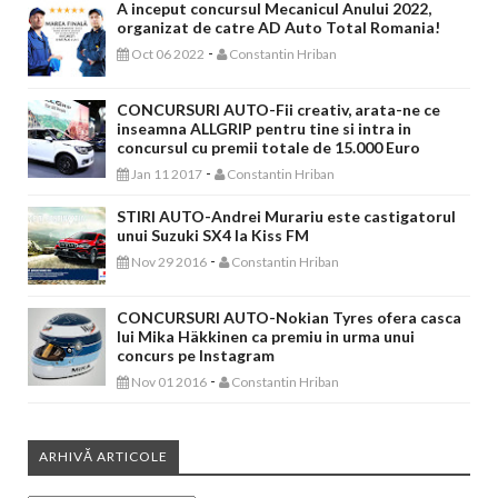
A inceput concursul Mecanicul Anului 2022,
organizat de catre AD Auto Total Romania!
-
Oct 06 2022
Constantin Hriban
CONCURSURI AUTO-Fii creativ, arata-ne ce
inseamna ALLGRIP pentru tine si intra in
concursul cu premii totale de 15.000 Euro
-
Jan 11 2017
Constantin Hriban
STIRI AUTO-Andrei Murariu este castigatorul
unui Suzuki SX4 la Kiss FM
-
Nov 29 2016
Constantin Hriban
CONCURSURI AUTO-Nokian Tyres ofera casca
lui Mika Häkkinen ca premiu in urma unui
concurs pe Instagram
-
Nov 01 2016
Constantin Hriban
ARHIVĂ ARTICOLE