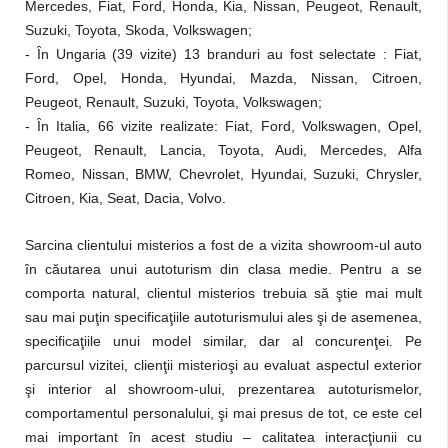
Mercedes, Fiat, Ford, Honda, Kia, Nissan, Peugeot, Renault,
Suzuki, Toyota, Skoda, Volkswagen;
-
Ȋ
n Ungaria (39 vizite) 13 branduri au fost selectate : Fiat,
Ford, Opel, Honda, Hyundai, Mazda, Nissan, Citroen,
Peugeot, Renault, Suzuki, Toyota, Volkswagen;
-
Ȋ
n Italia, 66 vizite realizate: Fiat, Ford, Volkswagen, Opel,
Peugeot, Renault, Lancia, Toyota, Audi, Mercedes, Alfa
Romeo, Nissan, BMW, Chevrolet, Hyundai, Suzuki, Chrysler,
Citroen, Kia, Seat, Dacia, Volvo.
Sarcina clientului misterios a fost de a vizita showroom-ul auto
în căutarea unui autoturism din clasa medie. Pentru a se
comporta natural, clientul misterios trebuia să ştie mai mult
sau mai puţin specificaţiile autoturismului ales şi de asemenea,
specificaţiile unui model similar, dar al concurenţei. Pe
parcursul vizitei, clienţii misterioşi au evaluat aspectul exterior
şi interior al showroom-ului, prezentarea autoturismelor,
comportamentul personalului, şi mai presus de tot, ce este cel
mai important în acest studiu – calitatea interacţiunii cu