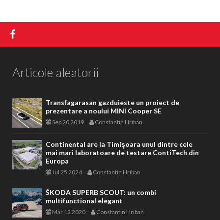
Articole aleatorii
Transfagarasan gazduieste un proiect de
prezentare a noului MINI Cooper SE
-
Sep 20 2019
Constantin Hriban
Continental are la Timișoara unul dintre cele
mai mari laboratoare de testare ContiTech din
Europa
-
Jul 25 2024
Constantin Hriban
ŠKODA SUPERB SCOUT: un combi
multifunctional elegant
-
Mar 12 2020
Constantin Hriban