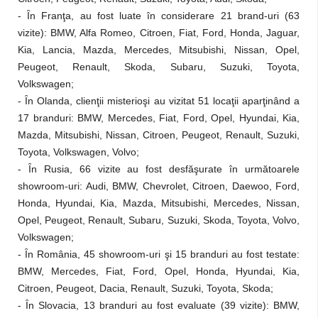
-
Ȋ
n Franţa, au fost luate în considerare 21 brand-uri (63
vizite): BMW, Alfa Romeo, Citroen, Fiat, Ford, Honda, Jaguar,
Kia, Lancia, Mazda, Mercedes, Mitsubishi, Nissan, Opel,
Peugeot, Renault, Skoda, Subaru, Suzuki, Toyota,
Volkswagen;
-
Ȋ
n Olanda, clienţii misterioşi au vizitat 51 locaţii aparţinând a
17 branduri: BMW, Mercedes, Fiat, Ford, Opel, Hyundai, Kia,
Mazda, Mitsubishi, Nissan, Citroen, Peugeot, Renault, Suzuki,
Toyota, Volkswagen, Volvo;
-
Ȋ
n Rusia, 66 vizite au fost desfăşurate în următoarele
showroom-uri: Audi, BMW, Chevrolet, Citroen, Daewoo, Ford,
Honda, Hyundai, Kia, Mazda, Mitsubishi, Mercedes, Nissan,
Opel, Peugeot, Renault, Subaru, Suzuki, Skoda, Toyota, Volvo,
Volkswagen;
-
Ȋ
n România, 45 showroom-uri şi 15 branduri au fost testate:
BMW, Mercedes, Fiat, Ford, Opel, Honda, Hyundai, Kia,
Citroen, Peugeot, Dacia, Renault, Suzuki, Toyota, Skoda;
-
Ȋ
n Slovacia, 13 branduri au fost evaluate (39 vizite): BMW,