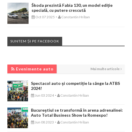
Škoda prezintă Fabia 130, un model ediție
specială, cu putere crescută
-
Oct 07 2025
Constantin Hriban
SUNTEM ȘI PE FACEBOOK
EVENIMENTE AUTO
Evenimente auto
Mai multe articole
Spectacol auto și competiție la sânge la ATBS
2024!
-
Jun 03 2024
Constantin Hriban
Bucureștiul se transformă în arena adrenalinei:
Auto Total Business Show la Romexpo!
-
Jun 08 2023
Constantin Hriban