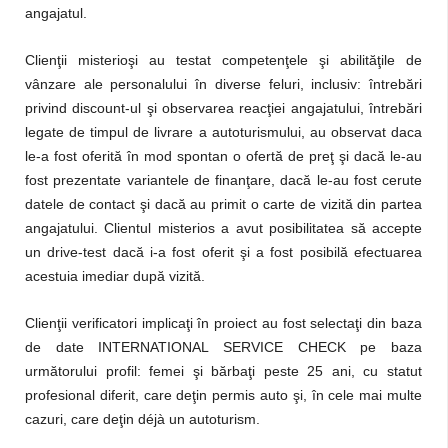
angajatul.
Clienţii misterioşi au testat competenţele şi abilităţile de
vânzare ale personalului în diverse feluri, inclusiv: întrebări
privind discount-ul şi observarea reacţiei angajatului, întrebări
legate de timpul de livrare a autoturismului, au observat daca
le-a fost oferită în mod spontan o ofertă de preţ şi dacă le-au
fost prezentate variantele de finanţare, dacă le-au fost cerute
datele de contact şi dacă au primit o carte de vizită din partea
angajatului. Clientul misterios a avut posibilitatea să accepte
un drive-test dacă i-a fost oferit şi a fost posibilă efectuarea
acestuia imediar după vizită.
Clienţii verificatori implicaţi în proiect au fost selectaţi din baza
de date INTERNATIONAL SERVICE CHECK pe baza
următorului profil: femei şi bărbaţi peste 25 ani, cu statut
profesional diferit, care deţin permis auto şi, în cele mai multe
cazuri, care deţin déjà un autoturism.