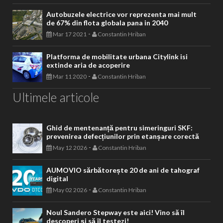
Autobuzele electrice vor reprezenta mai mult
de 67% din flota globala pana in 2040
-
Mar 17 2021
Constantin Hriban
Platforma de mobilitate urbana Citylink isi
extinde aria de acoperire
-
Mar 11 2020
Constantin Hriban
Ultimele articole
Ghid de mentenanță pentru simeringuri SKF:
prevenirea defecțiunilor prin etanșare corectă
-
May 12 2026
Constantin Hriban
AUMOVIO sărbătorește 20 de ani de tahograf
digital
-
May 02 2026
Constantin Hriban
Noul Sandero Stepway este aici! Vino să îl
descoperi și să îl testezi!