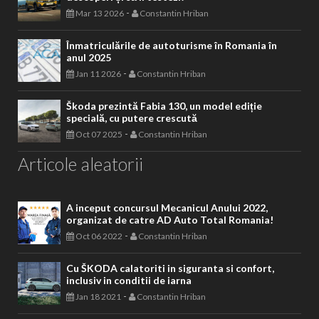
-
Mar 13 2026
Constantin Hriban
Înmatriculările de autoturisme în Romania în
anul 2025
-
Jan 11 2026
Constantin Hriban
Škoda prezintă Fabia 130, un model ediție
specială, cu putere crescută
-
Oct 07 2025
Constantin Hriban
Articole aleatorii
A inceput concursul Mecanicul Anului 2022,
organizat de catre AD Auto Total Romania!
-
Oct 06 2022
Constantin Hriban
Cu ŠKODA calatoriti in siguranta si confort,
inclusiv in conditii de iarna
-
Jan 18 2021
Constantin Hriban