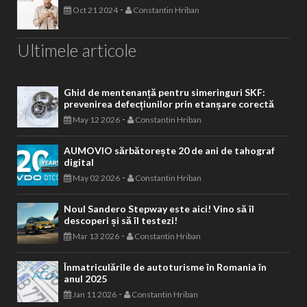
-
Oct 21 2024
Constantin Hriban
Ultimele articole
Ghid de mentenanță pentru simeringuri SKF:
prevenirea defecțiunilor prin etanșare corectă
-
May 12 2026
Constantin Hriban
AUMOVIO sărbătorește 20 de ani de tahograf
digital
-
May 02 2026
Constantin Hriban
Noul Sandero Stepway este aici! Vino să îl
descoperi și să îl testezi!
-
Mar 13 2026
Constantin Hriban
Înmatriculările de autoturisme în Romania în
anul 2025
-
Jan 11 2026
Constantin Hriban