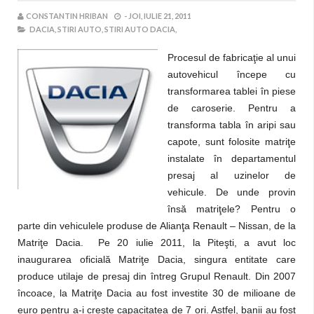
CONSTANTIN HRIBAN
-
JOI, IULIE 21, 2011
DACIA,
STIRI AUTO,
STIRI AUTO DACIA,
Procesul de fabricaţie al unui
autovehicul începe cu
transformarea tablei în piese
de caroserie. Pentru a
transforma tabla în aripi sau
capote, sunt folosite matriţe
instalate în departamentul
presaj al uzinelor de
vehicule. De unde provin
însă matriţele? Pentru o
parte din vehiculele produse de Alianţa Renault – Nissan, de la
Matriţe Dacia. Pe 20 iulie 2011, la Piteşti, a avut loc
inaugurarea oficială Matriţe Dacia, singura entitate care
produce utilaje de presaj din întreg Grupul Renault. Din 2007
încoace, la Matriţe Dacia au fost investite 30 de milioane de
euro pentru a-i creşte capacitatea de 7 ori. Astfel, banii au fost