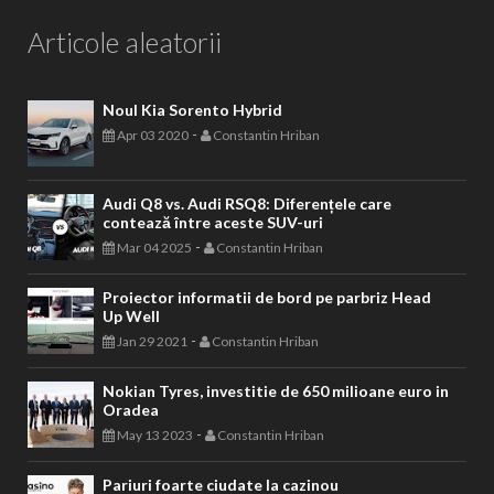
Articole aleatorii
Noul Kia Sorento Hybrid
-
Apr 03 2020
Constantin Hriban
Audi Q8 vs. Audi RSQ8: Diferențele care
contează între aceste SUV-uri
-
Mar 04 2025
Constantin Hriban
Proiector informatii de bord pe parbriz Head
Up Well
-
Jan 29 2021
Constantin Hriban
Nokian Tyres, investitie de 650 milioane euro in
Oradea
-
May 13 2023
Constantin Hriban
Pariuri foarte ciudate la cazinou