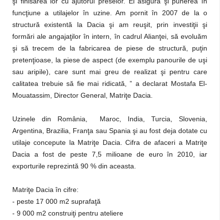
şi finisarea lor cu ajutorul preselor. Ei asigură şi punerea în
funcţiune a utilajelor în uzine. Am pornit în 2007 de la o
structură existentă la Dacia şi am reuşit, prin investiţii şi
formări ale angajaţilor în intern, în cadrul Alianţei, să evoluăm
şi să trecem de la fabricarea de piese de structură, puţin
pretenţioase, la piese de aspect (de exemplu panourile de uşi
sau aripile), care sunt mai greu de realizat şi pentru care
calitatea trebuie să fie mai ridicată, ” a declarat Mostafa El-
Mouatassim, Director General, Matriţe Dacia.
Uzinele din România, Maroc, India, Turcia, Slovenia,
Argentina, Brazilia, Franţa sau Spania şi au fost deja dotate cu
utilaje concepute la Matriţe Dacia. Cifra de afaceri a Matriţe
Dacia a fost de peste 7,5 milioane de euro în 2010, iar
exporturile reprezintă 90 % din aceasta.
Matriţe Dacia în cifre:
- peste 17 000 m2 suprafaţă
- 9 000 m2 construiţi pentru ateliere