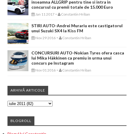
inseamna ALLGRIP pentru tine si intra in
concursul cu premii totale de 15.000 Euro
-
Jan 11 2017
Constantin Hriban
STIRI AUTO-Andrei Murariu este castigatorul
unui Suzuki SX4 la Kiss FM
-
Nov 29 2016
Constantin Hriban
CONCURSURI AUTO-Nokian Tyres ofera casca
lui Mika Häkkinen ca premiu in urma unui
concurs pe Instagram
-
Nov 01 2016
Constantin Hriban
ARHIVĂ ARTICOLE
BLOGROLL
Blogul lui Constantin