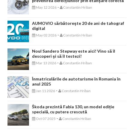
prevenirea defecțiunilor prin etanșare corectă
-
May 12 2026
Constantin Hriban
AUMOVIO sărbătorește 20 de ani de tahograf
digital
-
May 02 2026
Constantin Hriban
Noul Sandero Stepway este aici! Vino să îl
descoperi și să îl testezi!
-
Mar 13 2026
Constantin Hriban
Înmatriculările de autoturisme în Romania în
anul 2025
-
Jan 11 2026
Constantin Hriban
Škoda prezintă Fabia 130, un model ediție
specială, cu putere crescută
-
Oct 07 2025
Constantin Hriban