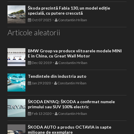
Škoda prezintă Fabia 130, un model ediție
specială, cu putere crescută
-
Oct 07 2025
Constantin Hriban
Articole aleatorii
BMW Group va produce viitoarele modele MINI
E in China, cu Great Wall Motor
-
Dec 02 2019
Constantin Hriban
Tendintele din industria auto
-
Jan 29 2020
Constantin Hriban
ŠKODA ENYAQ: ŠKODA a confirmat numele
primului sau SUV 100% electric
-
Feb 13 2020
Constantin Hriban
ŠKODA AUTO a produs OCTAVIA in sapte
milioane de exemplare