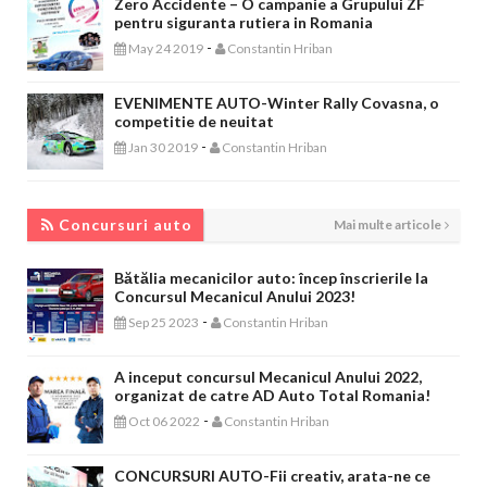
Zero Accidente – O campanie a Grupului ZF
pentru siguranta rutiera in Romania
-
May 24 2019
Constantin Hriban
EVENIMENTE AUTO-Winter Rally Covasna, o
competitie de neuitat
-
Jan 30 2019
Constantin Hriban
CONCURSURI AUTO
Concursuri auto
Mai multe articole
Bătălia mecanicilor auto: încep înscrierile la
Concursul Mecanicul Anului 2023!
-
Sep 25 2023
Constantin Hriban
A inceput concursul Mecanicul Anului 2022,
organizat de catre AD Auto Total Romania!
-
Oct 06 2022
Constantin Hriban
CONCURSURI AUTO-Fii creativ, arata-ne ce