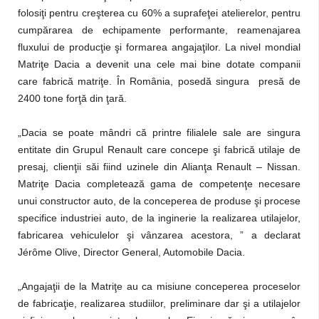
folosiţi pentru creşterea cu 60% a suprafeţei atelierelor, pentru
cumpărarea de echipamente performante, reamenajarea
fluxului de producţie şi formarea angajaţilor. La nivel mondial
Matriţe Dacia a devenit una cele mai bine dotate companii
care fabrică matriţe. În România, posedă singura presă de
2400 tone forţă din ţară.
„Dacia se poate mândri că printre filialele sale are singura
entitate din Grupul Renault care concepe şi fabrică utilaje de
presaj, clienţii săi fiind uzinele din Alianţa Renault – Nissan.
Matriţe Dacia completează gama de competenţe necesare
unui constructor auto, de la conceperea de produse şi procese
specifice industriei auto, de la inginerie la realizarea utilajelor,
fabricarea vehiculelor şi vânzarea acestora, ” a declarat
Jérôme Olive, Director General, Automobile Dacia.
„Angajaţii de la Matriţe au ca misiune conceperea proceselor
de fabricaţie, realizarea studiilor, preliminare dar şi a utilajelor