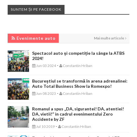
SUNTEM ȘI PE FACEBOOK
EVENIMENTE AUTO
Evenimente auto
Mai multe articole
Spectacol auto și competiție la sânge la ATBS
2024!
-
Jun 03 2024
Constantin Hriban
Bucureștiul se transformă în arena adrenalinei:
Auto Total Business Show la Romexpo!
-
Jun 08 2023
Constantin Hriban
Romanul a spus „DA, sigurantei! DA, atentiei!
DA, vietii!” in cadrul evenimentului Zero
Accidente by ZF
-
Jul 10 2019
Constantin Hriban