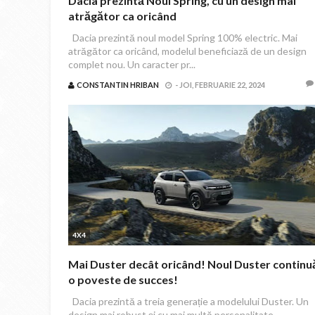
Dacia prezintă Noul Spring, cu un design mai
atrăgător ca oricând
Dacia prezintă noul model Spring 100% electric. Mai
atrăgător ca oricând, modelul beneficiază de un design
complet nou. Un caracter pr...
CONSTANTIN HRIBAN
-
JOI, FEBRUARIE 22, 2024
4X4
Mai Duster decât oricând! Noul Duster continu
o poveste de succes!
Dacia prezintă a treia generație a modelului Duster. Un
design mai robust și cu mai multă personalitate.