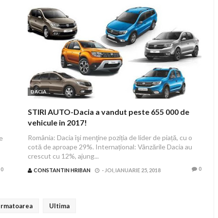
DACIA
STIRI AUTO-Dacia a vandut peste 655 000 de
vehicule in 2017!
România: Dacia îşi menţine poziția de lider de piață, cu o
e
cotă de aproape 29%. Internațional: Vânzările Dacia au
crescut cu 12%, ajung...
0
0
CONSTANTIN HRIBAN
-
JOI, IANUARIE 25, 2018
rmatoarea
Ultima