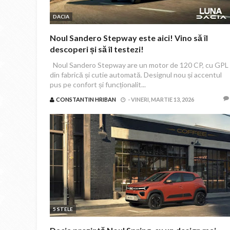
DACIA
Noul Sandero Stepway este aici! Vino să îl
descoperi și să îl testezi!
Noul Sandero Stepway are un motor de 120 CP, cu GPL
din fabrică și cutie automată. Designul nou și accentul
pus pe confort și funcționalit...
CONSTANTIN HRIBAN
-
VINERI, MARTIE 13, 2026
5 STELE