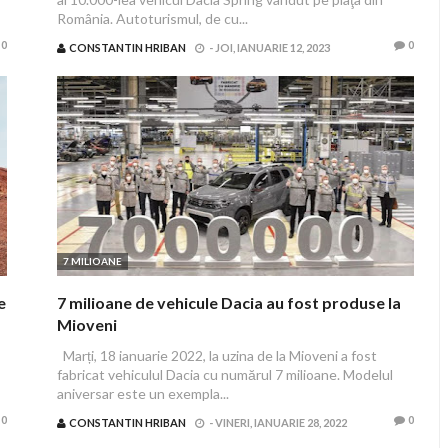
România. Autoturismul, de cu...
0
0
CONSTANTIN HRIBAN
-
JOI, IANUARIE 12, 2023
7 MILIOANE
e
7 milioane de vehicule Dacia au fost produse la
Mioveni
Marți, 18 ianuarie 2022, la uzina de la Mioveni a fost
fabricat vehiculul Dacia cu numărul 7 milioane. Modelul
aniversar este un exempla...
0
0
CONSTANTIN HRIBAN
-
VINERI, IANUARIE 28, 2022