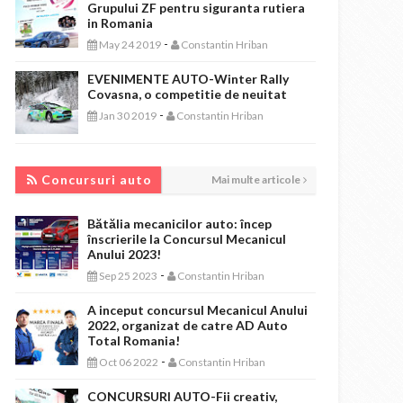
Grupului ZF pentru siguranta rutiera
in Romania
-
May 24 2019
Constantin Hriban
EVENIMENTE AUTO-Winter Rally
Covasna, o competitie de neuitat
-
Jan 30 2019
Constantin Hriban
CONCURSURI AUTO
Concursuri auto
Mai multe articole
Bătălia mecanicilor auto: încep
înscrierile la Concursul Mecanicul
Anului 2023!
-
Sep 25 2023
Constantin Hriban
A inceput concursul Mecanicul Anului
2022, organizat de catre AD Auto
Total Romania!
-
Oct 06 2022
Constantin Hriban
CONCURSURI AUTO-Fii creativ,