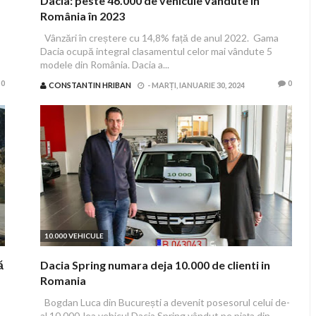
Dacia: peste 46.000 de vehicule vândute în
România în 2023
Vânzări în creștere cu 14,8% față de anul 2022. Gama
Dacia ocupă integral clasamentul celor mai vândute 5
modele din România. Dacia a...
0
0
CONSTANTIN HRIBAN
-
MARȚI, IANUARIE 30, 2024
10.000 VEHICULE
ă
Dacia Spring numara deja 10.000 de clienti in
Romania
Bogdan Luca din București a devenit posesorul celui de-
al 10.000-lea vehicul Dacia Spring vândut pe piaţa din