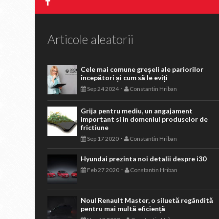
Articole aleatorii
Cele mai comune greșeli ale pariorilor
începători și cum să le eviți
-
Sep 24 2024
Constantin Hriban
Grija pentru mediu, un angajament
important si in domeniul produselor de
frictiune
-
Sep 17 2020
Constantin Hriban
Hyundai prezinta noi detalii despre i30
-
Feb 27 2020
Constantin Hriban
Noul Renault Master, o siluetă regândită
pentru mai multă eficiență