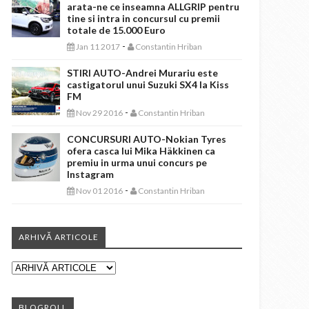
arata-ne ce inseamna ALLGRIP pentru
tine si intra in concursul cu premii
totale de 15.000 Euro
-
Jan 11 2017
Constantin Hriban
STIRI AUTO-Andrei Murariu este
castigatorul unui Suzuki SX4 la Kiss
FM
-
Nov 29 2016
Constantin Hriban
CONCURSURI AUTO-Nokian Tyres
ofera casca lui Mika Häkkinen ca
premiu in urma unui concurs pe
Instagram
-
Nov 01 2016
Constantin Hriban
ARHIVĂ ARTICOLE
BLOGROLL