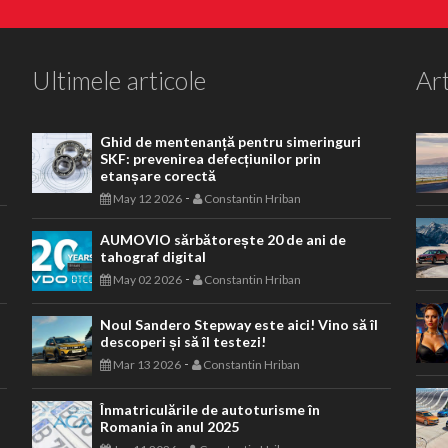
Ultimele articole
Art
Ghid de mentenanță pentru simeringuri
SKF: prevenirea defecțiunilor prin
etanșare corectă
-
May 12 2026
Constantin Hriban
AUMOVIO sărbătorește 20 de ani de
tahograf digital
-
May 02 2026
Constantin Hriban
Noul Sandero Stepway este aici! Vino să îl
descoperi și să îl testezi!
-
Mar 13 2026
Constantin Hriban
Înmatriculările de autoturisme în
Romania în anul 2025