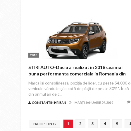
2018
STIRI AUTO-Dacia a realizat in 2018 cea mai
buna performanta comerciala in Romania din
ultimii 10 ani!
Marca își consolidează poziția de lider, cu peste 54.000 d
vehicule vândute și o cotă de piață de peste 30%*. Încă
din primul an de c...
CONSTANTIN HRIBAN
-
MARȚI, IANUARIE 29, 2019
1
2
3
4
5
U
PAGINI 1 DIN 19