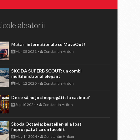
icole aleatorii
Mutari internationale cu MoveOut!
-
Mar 08 2021
Constantin Hriban
ŠKODA SUPERB SCOUT: un combi
multifunctional elegant
-
Mar 12 2020
Constantin Hriban
De ce să nu joci nepregătit la cazinou?
-
Sep 10 2024
Constantin Hriban
Škoda Octavia: besteller-ul a fost
împrospătat cu un facelift
-
May 14 2024
Constantin Hriban