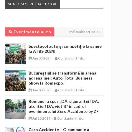
SUNTEM ȘI PE FACEBOOK
EVENIMENTE AUTO
Evenimente auto
Mai multe articole
Spectacol auto și competiție la sânge
la ATBS 2024!
-
Jun 03 2024
Constantin Hriban
Bucureștiul se transformă în arena
adrenalinei: Auto Total Business
Show la Romexpo!
-
Jun 08 2023
Constantin Hriban
Romanul a spus „DA, sigurantei! DA,
atentiei! DA, vietii!” in cadrul
evenimentului Zero Accidente by ZF
-
Jul 10 2019
Constantin Hriban
Zero Accidente – O campanie a