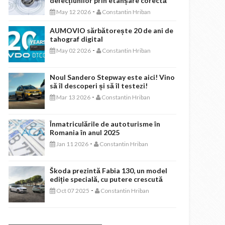
defecțiunilor prin etanșare corectă
-
May 12 2026
Constantin Hriban
AUMOVIO sărbătorește 20 de ani de
tahograf digital
-
May 02 2026
Constantin Hriban
Noul Sandero Stepway este aici! Vino
să îl descoperi și să îl testezi!
-
Mar 13 2026
Constantin Hriban
Înmatriculările de autoturisme în
Romania în anul 2025
-
Jan 11 2026
Constantin Hriban
Škoda prezintă Fabia 130, un model
ediție specială, cu putere crescută
-
Oct 07 2025
Constantin Hriban