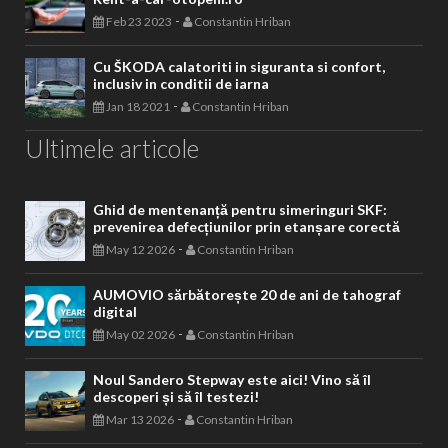
-
Feb 23 2023
Constantin Hriban
Cu ŠKODA calatoriti in siguranta si confort,
inclusiv in conditii de iarna
-
Jan 18 2021
Constantin Hriban
Ultimele articole
Ghid de mentenanță pentru simeringuri SKF:
prevenirea defecțiunilor prin etanșare corectă
-
May 12 2026
Constantin Hriban
AUMOVIO sărbătorește 20 de ani de tahograf
digital
-
May 02 2026
Constantin Hriban
Noul Sandero Stepway este aici! Vino să îl
descoperi și să îl testezi!
-
Mar 13 2026
Constantin Hriban