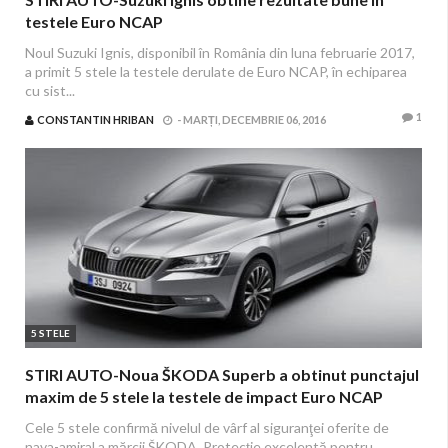
testele Euro NCAP
Noul Suzuki Ignis, disponibil în România din luna februarie 2017,
a primit 5 stele la testele derulate de Euro NCAP, în echiparea
cu sist...
1
CONSTANTIN HRIBAN
-
MARȚI, DECEMBRIE 06, 2016
5 STELE
STIRI AUTO-Noua ŠKODA Superb a obtinut punctajul
maxim de 5 stele la testele de impact Euro NCAP
Cele 5 stele confirmă nivelul de vârf al siguranţei oferite de
nava-amiral a mărcii ŠKODA. Protecţie excelentă pentru