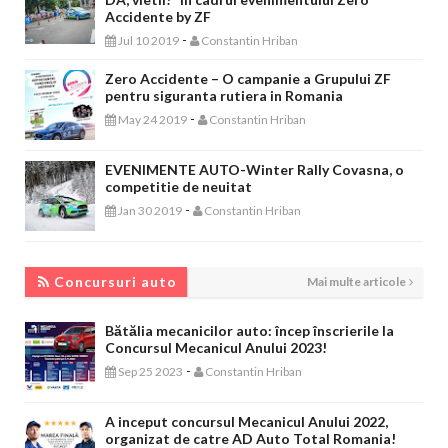
Accidente by ZF
-
Jul 10 2019
Constantin Hriban
Zero Accidente – O campanie a Grupului ZF
pentru siguranta rutiera in Romania
-
May 24 2019
Constantin Hriban
EVENIMENTE AUTO-Winter Rally Covasna, o
competitie de neuitat
-
Jan 30 2019
Constantin Hriban
CONCURSURI AUTO
Concursuri auto
Mai multe articole
Bătălia mecanicilor auto: încep înscrierile la
Concursul Mecanicul Anului 2023!
-
Sep 25 2023
Constantin Hriban
A inceput concursul Mecanicul Anului 2022,
organizat de catre AD Auto Total Romania!