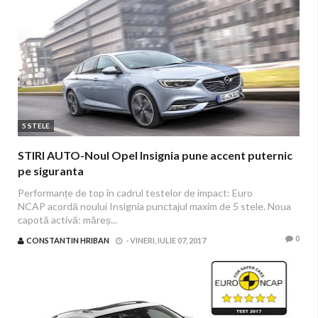
5 STELE
STIRI AUTO-Noul Opel Insignia pune accent puternic
pe siguranta
Performanțe de top în cadrul testelor de impact: Euro
NCAP acordă noului Insignia punctajul maxim de 5 stele. Noua
capotă activă: măreș...
0
CONSTANTIN HRIBAN
-
VINERI, IULIE 07, 2017