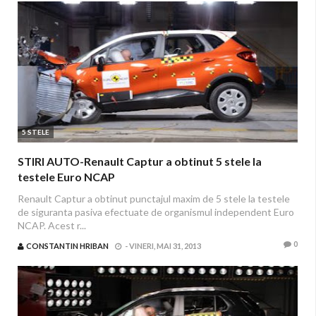
5 STELE
STIRI AUTO-Renault Captur a obtinut 5 stele la
testele Euro NCAP
Renault Captur a obtinut punctajul maxim de 5 stele la testele
de siguranta pasiva efectuate de organismul independent Euro
NCAP. Acest r...
0
CONSTANTIN HRIBAN
-
VINERI, MAI 31, 2013