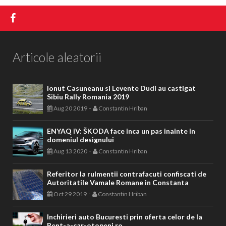
Articole aleatorii
Ionut Casuneanu si Levente Dudi au castigat
Sibiu Rally Romania 2019
-
Aug 20 2019
Constantin Hriban
ENYAQ iV: ŠKODA face inca un pas inainte in
domeniul designului
-
Aug 13 2020
Constantin Hriban
Referitor la rulmentii contrafacuti confiscati de
Autoritatile Vamale Romane in Constanta
-
Oct 29 2019
Constantin Hriban
Inchirieri auto Bucuresti prin oferta celor de la
Rent-a-car-otopeni.ro