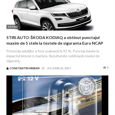
5 STELE
STIRI AUTO-ŠKODA KODIAQ a obtinut punctajul
maxim de 5 stele la testele de siguranta Euro NCAP
Protecția adulților a fost evaluată la 92 %. Punctaj maxim la
impactul lateral cu bariera. Rezultatele subliniază nivelul de
siguranţ...
0
CONSTANTIN HRIBAN
-
JOI, IUNIE 01, 2017