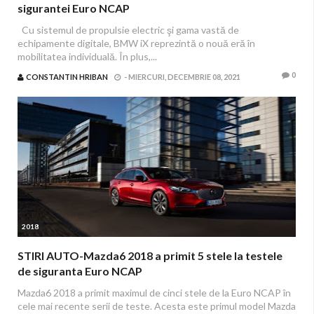
sigurantei Euro NCAP
Cu sistemul de propulsie electric şi gama vastă de
echipamente digitale, BMW iX reprezintă o nouă eră în
mobilitatea individuală. În plus,...
0
CONSTANTIN HRIBAN
-
MIERCURI, DECEMBRIE 08, 2021
2018
STIRI AUTO-Mazda6 2018 a primit 5 stele la testele
de siguranta Euro NCAP
Mazda6 2018 a primit maximul de cinci stele de la Euro NCAP în
cele mai recente serii de teste. Acesta este primul model Mazda