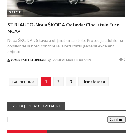
5 STELE
STIRI AUTO-Noua ŠKODA Octavia: Cinci stele Euro
NCAP
Noua ŠKODA Octavia a obţinut cinci stele. Protecţia adulţilor şi
copiilor de la bord contribuie la rezultatul general excelent
obţinut ...
0
CONSTANTIN HRIBAN
-
VINERI, MARTIE 08, 2013
1
2
3
Urmatoarea
PAGINI 1 DIN 3
CĂUTAȚI PE AUTOVITAL.RO