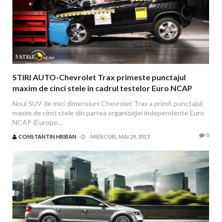
5 STELE
STIRI AUTO-Chevrolet Trax primeste punctajul
maxim de cinci stele in cadrul testelor Euro NCAP
Noul SUV de mici dimensiuni Chevrolet Trax a primit punctajul
maxim de cinci stele din partea organizaţiei independente Euro
NCAP (Europe...
0
CONSTANTIN HRIBAN
-
MIERCURI, MAI 29, 2013