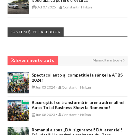
specială, cu putere crescută
-
Oct 07 2025
Constantin Hriban
SUNTEM ȘI PE FACEBOOK
EVENIMENTE AUTO
Evenimente auto
Mai multe articole
Spectacol auto și competiție la sânge la ATBS
2024!
-
Jun 03 2024
Constantin Hriban
Bucureștiul se transformă în arena adrenalinei:
Auto Total Business Show la Romexpo!
-
Jun 08 2023
Constantin Hriban
Romanul a spus „DA, sigurantei! DA, atentiei!
DA, vietii!” in cadrul evenimentului Zero