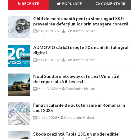
RECENTE
POPULARE
COMENTARII
Ghid de mentenanță pentru simeringuri SKF:
prevenirea defecțiunilor prin etanșare corectă
-
May 12 2026
Constantin Hriban
AUMOVIO sărbătorește 20 de ani de tahograf
digital
-
May 02 2026
Constantin Hriban
Noul Sandero Stepway este aici! Vino să îl
descoperi și să îl testezi!
-
Mar 13 2026
Constantin Hriban
Înmatriculările de autoturisme în Romania în
anul 2025
-
Jan 11 2026
Constantin Hriban
Škoda prezintă Fabia 130, un model ediție