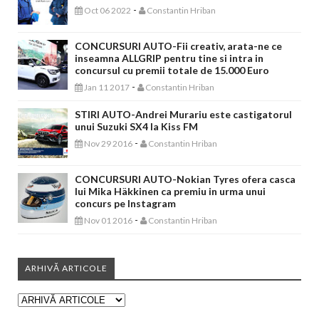
-
Oct 06 2022
Constantin Hriban
CONCURSURI AUTO-Fii creativ, arata-ne ce
inseamna ALLGRIP pentru tine si intra in
concursul cu premii totale de 15.000 Euro
-
Jan 11 2017
Constantin Hriban
STIRI AUTO-Andrei Murariu este castigatorul
unui Suzuki SX4 la Kiss FM
-
Nov 29 2016
Constantin Hriban
CONCURSURI AUTO-Nokian Tyres ofera casca
lui Mika Häkkinen ca premiu in urma unui
concurs pe Instagram
-
Nov 01 2016
Constantin Hriban
ARHIVĂ ARTICOLE