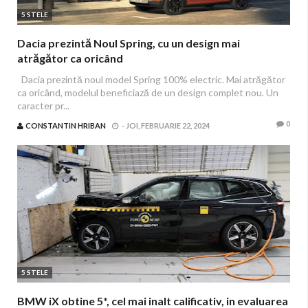
5 STELE
Dacia prezintă Noul Spring, cu un design mai
atrăgător ca oricând
Dacia prezintă noul model Spring 100% electric. Mai atrăgător
ca oricând, modelul beneficiază de un design complet nou. Un
caracter pr...
0
CONSTANTIN HRIBAN
-
JOI, FEBRUARIE 22, 2024
5 STELE
BMW iX obtine 5*, cel mai inalt calificativ, in evaluarea