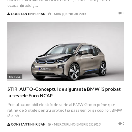
ocupanţii adulţi ...
0
CONSTANTIN HRIBAN
-
MARȚI, IUNIE 30, 2015
5 STELE
STIRI AUTO-Conceptul de siguranta BMW i3 probat
la testele Euro NCAP
Primul automobil electric de serie al BMW Group prime ș te
rating de 5 stele pentru protec ț ia pasagerilor ș i copiilor. BMW
i3 a ob...
0
CONSTANTIN HRIBAN
-
MIERCURI, NOIEMBRIE 27, 2013