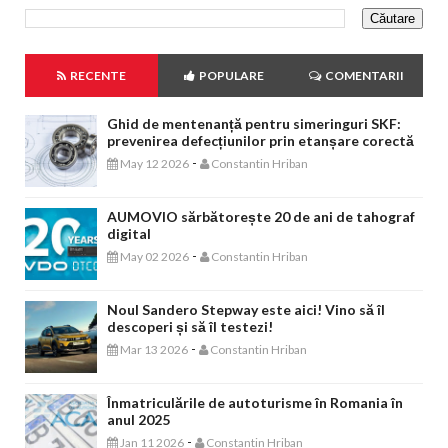
RECENTE
POPULARE
COMENTARII
Ghid de mentenanță pentru simeringuri SKF:
prevenirea defecțiunilor prin etanșare corectă
-
May 12 2026
Constantin Hriban
AUMOVIO sărbătorește 20 de ani de tahograf
digital
-
May 02 2026
Constantin Hriban
Noul Sandero Stepway este aici! Vino să îl
descoperi și să îl testezi!
-
Mar 13 2026
Constantin Hriban
Înmatriculările de autoturisme în Romania în
anul 2025
-
Jan 11 2026
Constantin Hriban