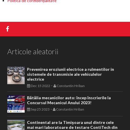
Politica de confidențialitate
Articole aleatorii
Prevenirea eroziunii electrice a rulmentilor in
sistemele de transmisie ale vehiculelor
electrice
-
Dec 15 2022
Constantin Hriban
Bătălia mecanicilor auto: încep înscrierile la
Concursul Mecanicul Anului 2023!
-
Sep 25 2023
Constantin Hriban
Continental are la Timișoara unul dintre cele
mai mari laboratoare de testare ContiTech din