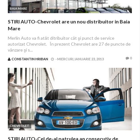
BAIA MARE
STIRI AUTO-Chevrolet are un nou distribuitor in Baia
Mare
Merlin Auto va fi atăt ditribuitor cât şi punct de service
autorizat Chevrolet. În prezent Chevrolet are 27 de puncte de
vânzare şi s...
0
CONSTANTIN HRIBAN
-
MIERCURI, IANUARIE 23, 2013
CHEVROLET
STIRI AUTO-Cel de-al patrulea an consecutiv de