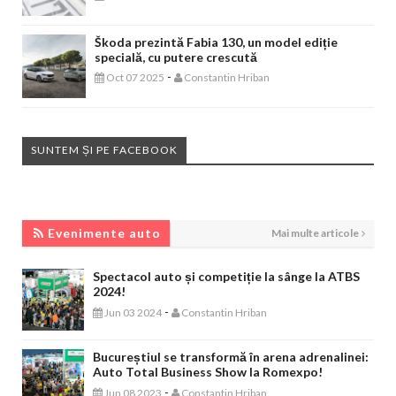
Škoda prezintă Fabia 130, un model ediție
specială, cu putere crescută
-
Oct 07 2025
Constantin Hriban
SUNTEM ȘI PE FACEBOOK
EVENIMENTE AUTO
Evenimente auto
Mai multe articole
Spectacol auto și competiție la sânge la ATBS
2024!
-
Jun 03 2024
Constantin Hriban
Bucureștiul se transformă în arena adrenalinei:
Auto Total Business Show la Romexpo!
-
Jun 08 2023
Constantin Hriban