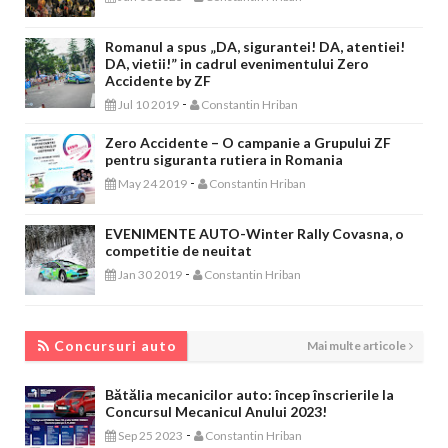
Romanul a spus „DA, sigurantei! DA, atentiei!
DA, vietii!” in cadrul evenimentului Zero
Accidente by ZF
-
Jul 10 2019
Constantin Hriban
Zero Accidente – O campanie a Grupului ZF
pentru siguranta rutiera in Romania
-
May 24 2019
Constantin Hriban
EVENIMENTE AUTO-Winter Rally Covasna, o
competitie de neuitat
-
Jan 30 2019
Constantin Hriban
CONCURSURI AUTO
Concursuri auto
Mai multe articole
Bătălia mecanicilor auto: încep înscrierile la
Concursul Mecanicul Anului 2023!
-
Sep 25 2023
Constantin Hriban