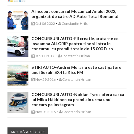
A inceput concursul Mecanicul Anului 2022,
organizat de catre AD Auto Total Romania!
-
Oct 06 2022
Constantin Hriban
CONCURSURI AUTO-Fii creativ, arata-ne ce
inseamna ALLGRIP pentru tine si intra in
concursul cu premii totale de 15.000 Euro
-
Jan 11 2017
Constantin Hriban
STIRI AUTO-Andrei Murariu este castigatorul
unui Suzuki SX4 la Kiss FM
-
Nov 29 2016
Constantin Hriban
CONCURSURI AUTO-Nokian Tyres ofera casca
lui Mika Häkkinen ca premiu in urma unui
concurs pe Instagram
-
Nov 01 2016
Constantin Hriban
ARHIVĂ ARTICOLE