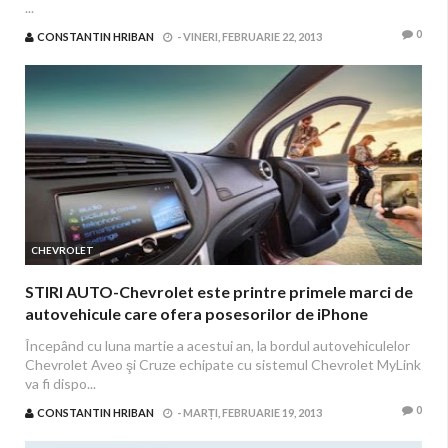
...
0
CONSTANTIN HRIBAN
-
VINERI, FEBRUARIE 22, 2013
CHEVROLET
STIRI AUTO-Chevrolet este printre primele marci de
autovehicule care ofera posesorilor de iPhone
aplicatia Siri Eyes Free Integration
Începând cu luna martie a acestui an, la bordul autovehiculelor
Chevrolet Aveo şi Cruze echipate cu sistemul Chevrolet MyLink
va fi dispo...
0
CONSTANTIN HRIBAN
-
MARȚI, FEBRUARIE 19, 2013