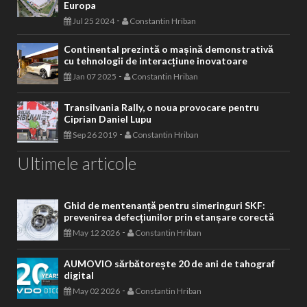
Europa
-
Jul 25 2024
Constantin Hriban
Continental prezintă o mașină demonstrativă
cu tehnologii de interacțiune inovatoare
-
Jan 07 2025
Constantin Hriban
Transilvania Rally, o noua provocare pentru
Ciprian Daniel Lupu
-
Sep 26 2019
Constantin Hriban
Ultimele articole
Ghid de mentenanță pentru simeringuri SKF:
prevenirea defecțiunilor prin etanșare corectă
-
May 12 2026
Constantin Hriban
AUMOVIO sărbătorește 20 de ani de tahograf
digital
-
May 02 2026
Constantin Hriban