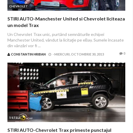
CHEVROLET
STIRI AUTO-Manchester United si Chevrolet liciteaza
un model Trax
Un Chevrolet Trax unic, purtând semnăturile echipei
Manchester United, vândut la licitaţie pe eBay. Sumele încasate
din vânzări vor fi ...
0
CONSTANTIN HRIBAN
-
MIERCURI, OCTOMBRIE 30, 2013
5 STELE
STIRI AUTO-Chevrolet Trax primeste punctajul