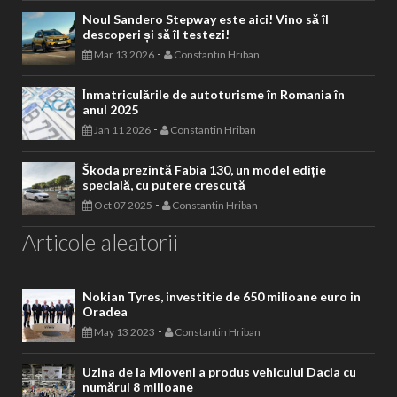
Noul Sandero Stepway este aici! Vino să îl
descoperi și să îl testezi!
-
Mar 13 2026
Constantin Hriban
Înmatriculările de autoturisme în Romania în
anul 2025
-
Jan 11 2026
Constantin Hriban
Škoda prezintă Fabia 130, un model ediție
specială, cu putere crescută
-
Oct 07 2025
Constantin Hriban
Articole aleatorii
Nokian Tyres, investitie de 650 milioane euro in
Oradea
-
May 13 2023
Constantin Hriban
Uzina de la Mioveni a produs vehiculul Dacia cu
numărul 8 milioane