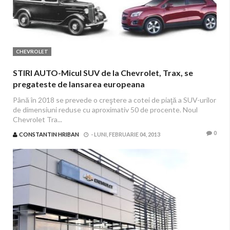
CHEVROLET
STIRI AUTO-Micul SUV de la Chevrolet, Trax, se
pregateste de lansarea europeana
Până în 2018 se prevede o creştere a cotei de piaţă a SUV-urilor
de dimensiuni reduse cu aproximativ 50 de procente. Noul
Chevrolet Tra...
0
CONSTANTIN HRIBAN
-
LUNI, FEBRUARIE 04, 2013