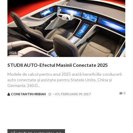
2025
STUDII AUTO-Efectul Masinii Conectate 2025
Modele de calcul pentru anul 2025 arată beneficiile conducerii
auto conectate și asistate pentru Statele Unite, China și
Germania. 260.0...
0
CONSTANTIN HRIBAN
-
JOI, FEBRUARIE 09, 2017