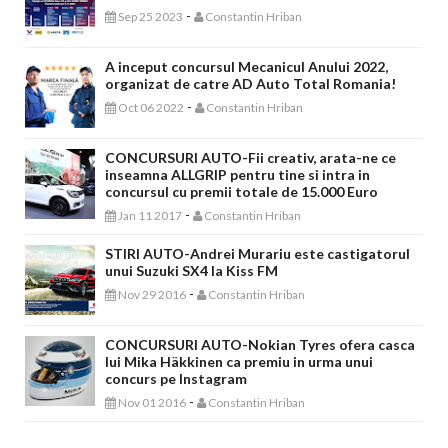
-
Sep 25 2023
Constantin Hriban
A inceput concursul Mecanicul Anului 2022,
organizat de catre AD Auto Total Romania!
-
Oct 06 2022
Constantin Hriban
CONCURSURI AUTO-Fii creativ, arata-ne ce
inseamna ALLGRIP pentru tine si intra in
concursul cu premii totale de 15.000 Euro
-
Jan 11 2017
Constantin Hriban
STIRI AUTO-Andrei Murariu este castigatorul
unui Suzuki SX4 la Kiss FM
-
Nov 29 2016
Constantin Hriban
CONCURSURI AUTO-Nokian Tyres ofera casca
lui Mika Häkkinen ca premiu in urma unui
concurs pe Instagram
-
Nov 01 2016
Constantin Hriban