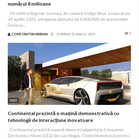
numărul 8 milioane
Un vehicul Bigster Journey, de culoare Indigo Blue, a marcat joi,
24 aprilie 2025, atingerea jalonului de 8.000.000 de automobile
Dacia pr...
0
CONSTANTIN HRIBAN
-
DUMINICĂ, MAI 11, 2025
2025
Continental prezintă o mașină demonstrativă cu
tehnologii de interacțiune inovatoare
Continental prezintă mașină demo inteligentă la Consumer
Electronics Show (CES) din Las Vegas. Cheie biometrică pentru