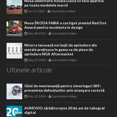
Noua identitate vizuala Dacia isi face aparitia
pe toate modelele marcii
-
Jun 27 2022
Constantin Hriban
Noua ŠKODA FABIA a castigat premiul Red Dot
Award pentru excelenta in design
-
May 06 2022
Constantin Hriban
Niterra lansează noi bujii de aprindere din
metale prețioase în gama sa de piese de
aprindere NGK Aftermarket
-
May 29 2024
Constantin Hriban
Ultimele articole
Ghid de mentenanță pentru simeringuri SKF:
prevenirea defecțiunilor prin etanșare corectă
-
May 12 2026
Constantin Hriban
AUMOVIO sărbătorește 20 de ani de tahograf
digital