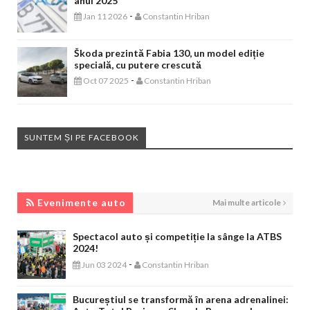
anul 2025
-
Jan 11 2026
Constantin Hriban
Škoda prezintă Fabia 130, un model ediție
specială, cu putere crescută
-
Oct 07 2025
Constantin Hriban
SUNTEM ȘI PE FACEBOOK
EVENIMENTE AUTO
Evenimente auto
Mai multe articole
Spectacol auto și competiție la sânge la ATBS
2024!
-
Jun 03 2024
Constantin Hriban
Bucureștiul se transformă în arena adrenalinei: