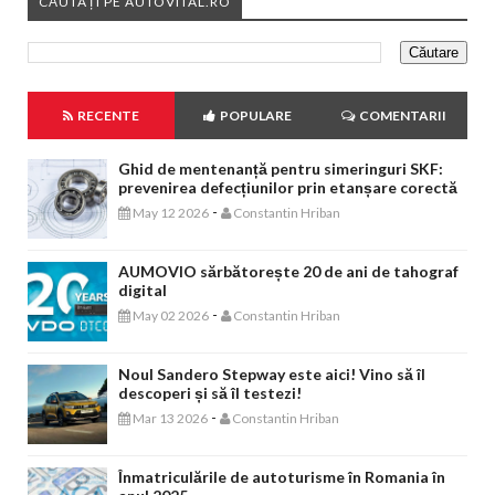
CĂUTAȚI PE AUTOVITAL.RO
RECENTE
POPULARE
COMENTARII
Ghid de mentenanță pentru simeringuri SKF:
prevenirea defecțiunilor prin etanșare corectă
-
May 12 2026
Constantin Hriban
AUMOVIO sărbătorește 20 de ani de tahograf
digital
-
May 02 2026
Constantin Hriban
Noul Sandero Stepway este aici! Vino să îl
descoperi și să îl testezi!
-
Mar 13 2026
Constantin Hriban
Înmatriculările de autoturisme în Romania în