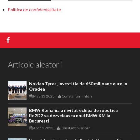
Politica de confidențialitate
Articole aleatorii
Nokian Tyres, investitie de 650 milioane euro in
Oradea
-
May 13 2023
Constantin Hriban
BMW Romania a invitat echipa de robotica
Ro2D2 sa dezveleasca noul BMW XM la
Bucuresti
-
Apr 11 2023
Constantin Hriban