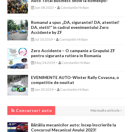
Auto Total Business Show la Romexpo!
-
Jun 08 2023
Constantin Hriban
Romanul a spus „DA, sigurantei! DA, atentiei!
DA, vietii!” in cadrul evenimentului Zero
Accidente by ZF
-
Jul 10 2019
Constantin Hriban
Zero Accidente – O campanie a Grupului ZF
pentru siguranta rutiera in Romania
-
May 24 2019
Constantin Hriban
EVENIMENTE AUTO-Winter Rally Covasna, o
competitie de neuitat
-
Jan 30 2019
Constantin Hriban
CONCURSURI AUTO
Concursuri auto
Mai multe articole
Bătălia mecanicilor auto: încep înscrierile la
Concursul Mecanicul Anului 2023!