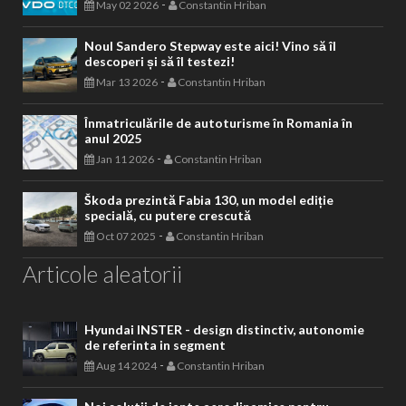
-
May 02 2026
Constantin Hriban
Noul Sandero Stepway este aici! Vino să îl
descoperi și să îl testezi!
-
Mar 13 2026
Constantin Hriban
Înmatriculările de autoturisme în Romania în
anul 2025
-
Jan 11 2026
Constantin Hriban
Škoda prezintă Fabia 130, un model ediție
specială, cu putere crescută
-
Oct 07 2025
Constantin Hriban
Articole aleatorii
Hyundai INSTER - design distinctiv, autonomie
de referinta in segment
-
Aug 14 2024
Constantin Hriban