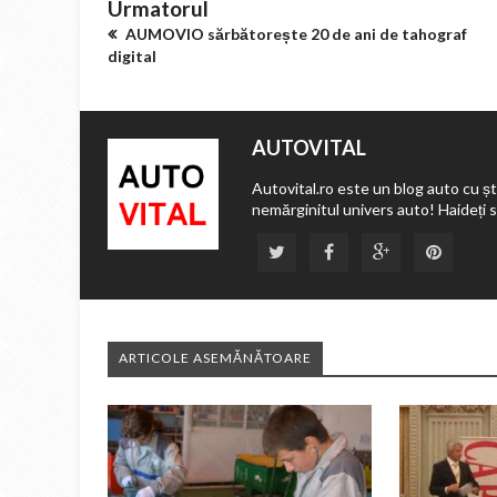
Urmatorul
AUMOVIO sărbătorește 20 de ani de tahograf
digital
AUTOVITAL
Autovital.ro este un blog auto cu ști
nemărginitul univers auto! Haideți 
ARTICOLE ASEMĂNĂTOARE