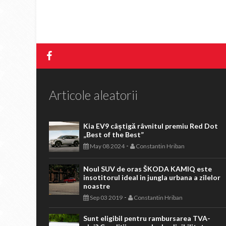
Articole aleatorii
Kia EV9 câștigă râvnitul premiu Red Dot
„Best of the Best”
-
May 08 2024
Constantin Hriban
Noul SUV de oras ŠKODA KAMIQ este
insotitorul ideal in jungla urbana a zilelor
noastre
-
Sep 03 2019
Constantin Hriban
Sunt eligibil pentru rambursarea TVA-