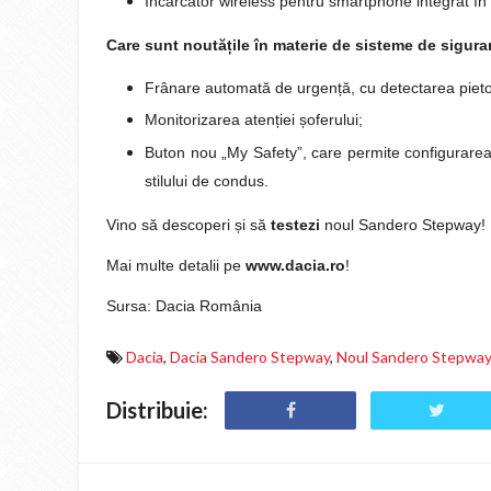
Încărcător wireless pentru smartphone integrat în
Care sunt noutățile în materie de sisteme de sigur
Frânare automată de urgență, cu detectarea pietonil
Monitorizarea atenției șoferului;
Buton nou „My Safety”, care permite configurarea 
stilului de condus.
Vino să descoperi și să
testezi
noul Sandero Stepway!
Mai multe detalii pe
www.dacia.ro
!
Sursa: Dacia România
Dacia
,
Dacia Sandero Stepway
,
Noul Sandero Stepway
Distribuie: