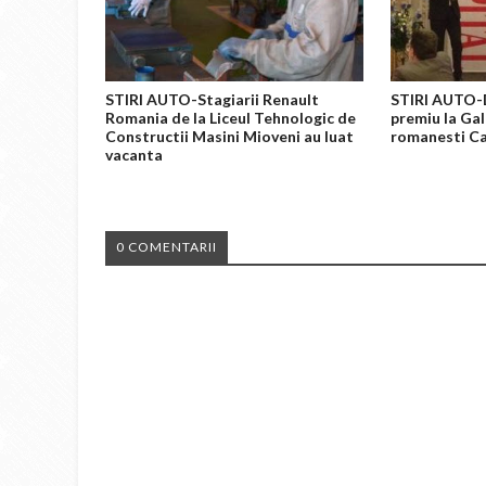
STIRI AUTO-Stagiarii Renault
STIRI AUTO-D
Romania de la Liceul Tehnologic de
premiu la Gal
Constructii Masini Mioveni au luat
romanesti Ca
vacanta
0 COMENTARII