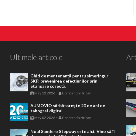
Ultimele articole
Art
Ghid de mentenanță pentru simeringuri
SKF: prevenirea defecțiunilor prin
etanșare corectă
-
May 12 2026
Constantin Hriban
AUMOVIO sărbătorește 20 de ani de
tahograf digital
-
May 02 2026
Constantin Hriban
Noul Sandero Stepway este aici! Vino să îl