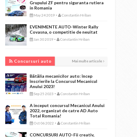
Grupului ZF pentru siguranta rutiera
in Romania
-
May 24 2019
Constantin Hriban
EVENIMENTE AUTO-Winter Rally
Covasna, o competitie de neuitat
-
Jan 30 2019
Constantin Hriban
CONCURSURI AUTO
Concursuri auto
Mai multe articole
Bătălia mecanicilor auto: încep
înscrierile la Concursul Mecanicul
Anului 2023!
-
Sep 25 2023
Constantin Hriban
A inceput concursul Mecanicul Anului
2022, organizat de catre AD Auto
Total Romania!
-
Oct 06 2022
Constantin Hriban
CONCURSURI AUTO-Fii creativ,