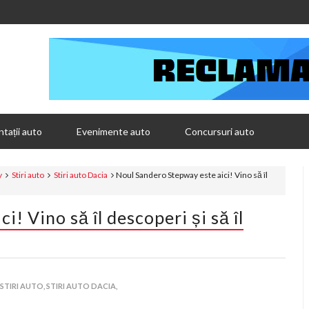
tații auto
Evenimente auto
Concursuri auto
y
Stiri auto
Stiri auto Dacia
Noul Sandero Stepway este aici! Vino să îl
! Vino să îl descoperi și să îl
STIRI AUTO,
STIRI AUTO DACIA,