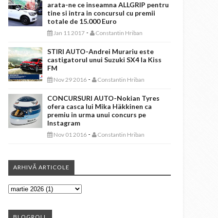
arata-ne ce inseamna ALLGRIP pentru
tine si intra in concursul cu premii
totale de 15.000 Euro
-
Jan 11 2017
Constantin Hriban
STIRI AUTO-Andrei Murariu este
castigatorul unui Suzuki SX4 la Kiss
FM
-
Nov 29 2016
Constantin Hriban
CONCURSURI AUTO-Nokian Tyres
ofera casca lui Mika Häkkinen ca
premiu in urma unui concurs pe
Instagram
-
Nov 01 2016
Constantin Hriban
ARHIVĂ ARTICOLE
BLOGROLL