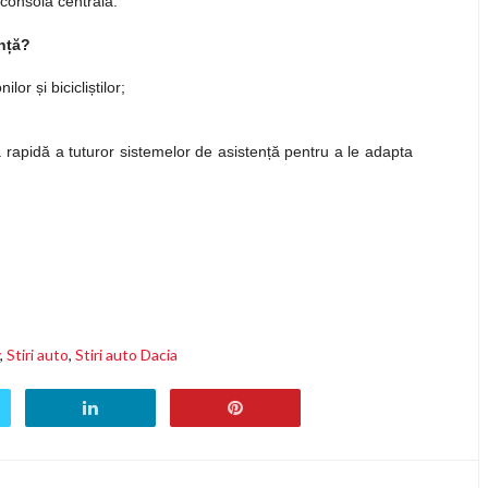
 consola centrală.
anță?
or și bicicliștilor;
rapidă a tuturor sistemelor de asistență pentru a le adapta
,
Stiri auto
,
Stiri auto Dacia