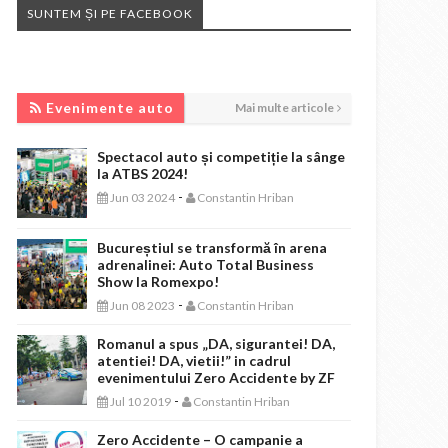
SUNTEM ȘI PE FACEBOOK
EVENIMENTE AUTO
Evenimente auto
Mai multe articole
Spectacol auto și competiție la sânge
la ATBS 2024!
-
Jun 03 2024
Constantin Hriban
Bucureștiul se transformă în arena
adrenalinei: Auto Total Business
Show la Romexpo!
-
Jun 08 2023
Constantin Hriban
Romanul a spus „DA, sigurantei! DA,
atentiei! DA, vietii!” in cadrul
evenimentului Zero Accidente by ZF
-
Jul 10 2019
Constantin Hriban
Zero Accidente – O campanie a