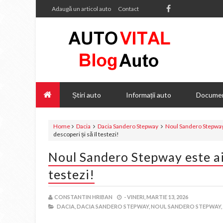
Adaugă un articol auto
Contact
Știri auto
Informații auto
Documen
Home
Dacia
Dacia Sandero Stepway
Noul Sandero Stepwa
descoperi și să îl testezi!
Noul Sandero Stepway este aici
testezi!
CONSTANTIN HRIBAN
-
VINERI, MARTIE 13, 2026
DACIA,
DACIA SANDERO STEPWAY,
NOUL SANDERO STEPWAY,