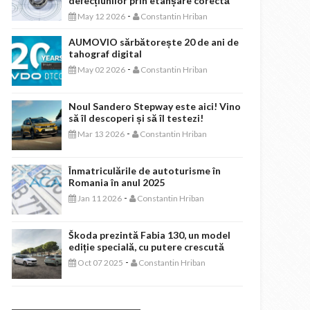
defecțiunilor prin etanșare corectă
-
May 12 2026
Constantin Hriban
AUMOVIO sărbătorește 20 de ani de
tahograf digital
-
May 02 2026
Constantin Hriban
Noul Sandero Stepway este aici! Vino
să îl descoperi și să îl testezi!
-
Mar 13 2026
Constantin Hriban
Înmatriculările de autoturisme în
Romania în anul 2025
-
Jan 11 2026
Constantin Hriban
Škoda prezintă Fabia 130, un model
ediție specială, cu putere crescută
-
Oct 07 2025
Constantin Hriban