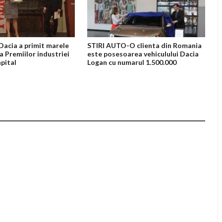
acia a primit marele
STIRI AUTO-O clienta din Romania
a Premiilor industriei
este posesoarea vehiculului Dacia
pital
Logan cu numarul 1.500.000