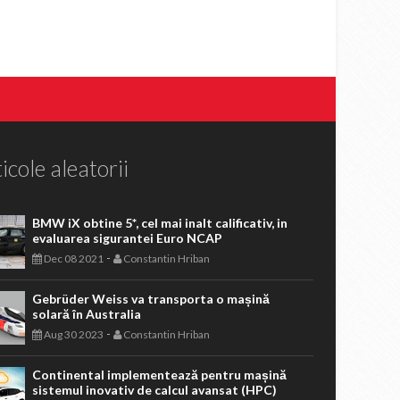
icole aleatorii
BMW iX obtine 5*, cel mai inalt calificativ, in
evaluarea sigurantei Euro NCAP
-
Dec 08 2021
Constantin Hriban
Gebrüder Weiss va transporta o mașină
solară în Australia
-
Aug 30 2023
Constantin Hriban
Continental implementează pentru mașină
sistemul inovativ de calcul avansat (HPC)