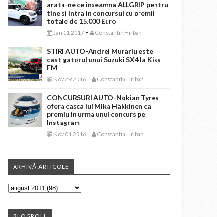
arata-ne ce inseamna ALLGRIP pentru
tine si intra in concursul cu premii
totale de 15.000 Euro
-
Jan 11 2017
Constantin Hriban
STIRI AUTO-Andrei Murariu este
castigatorul unui Suzuki SX4 la Kiss
FM
-
Nov 29 2016
Constantin Hriban
CONCURSURI AUTO-Nokian Tyres
ofera casca lui Mika Häkkinen ca
premiu in urma unui concurs pe
Instagram
-
Nov 01 2016
Constantin Hriban
ARHIVĂ ARTICOLE
BLOGROLL