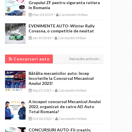
Grupului ZF pentru siguranta rutiera
in Romania
-
May 24 2019
Constantin Hriban
EVENIMENTE AUTO-Winter Rally
Covasna, o competitie de neuitat
-
Jan 30 2019
Constantin Hriban
CONCURSURI AUTO
Concursuri auto
Mai multe articole
Bătălia mecanicilor auto: încep
înscrierile la Concursul Mecanicul
Anului 2023!
-
Sep 25 2023
Constantin Hriban
A inceput concursul Mecanicul Anului
2022, organizat de catre AD Auto
Total Romania!
-
Oct 06 2022
Constantin Hriban
CONCURSURI AUTO-Fii creativ,