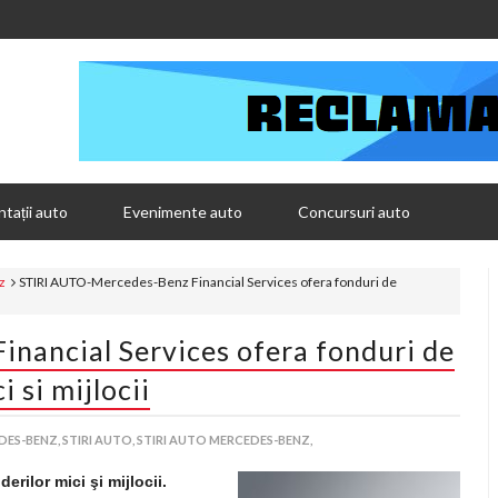
tații auto
Evenimente auto
Concursuri auto
z
STIRI AUTO-Mercedes-Benz Financial Services ofera fonduri de
nancial Services ofera fonduri de
 si mijlocii
DES-BENZ,
STIRI AUTO,
STIRI AUTO MERCEDES-BENZ,
rilor mici şi mijlocii.