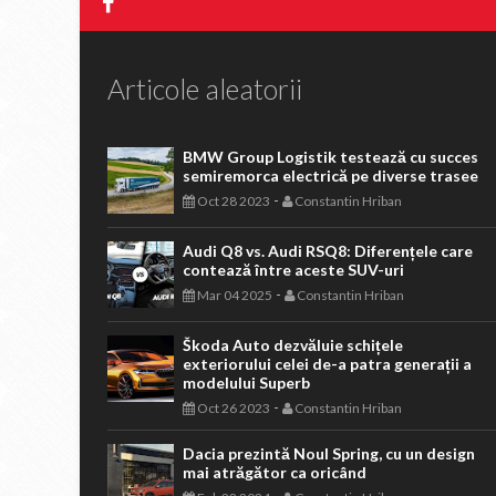
Articole aleatorii
BMW Group Logistik testează cu succes
semiremorca electrică pe diverse trasee
-
Oct 28 2023
Constantin Hriban
Audi Q8 vs. Audi RSQ8: Diferențele care
contează între aceste SUV-uri
-
Mar 04 2025
Constantin Hriban
Škoda Auto dezvăluie schițele
exteriorului celei de-a patra generații a
modelului Superb
-
Oct 26 2023
Constantin Hriban
Dacia prezintă Noul Spring, cu un design
mai atrăgător ca oricând