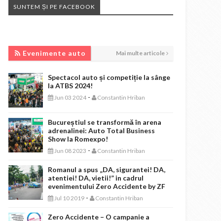
SUNTEM ȘI PE FACEBOOK
EVENIMENTE AUTO
Evenimente auto
Mai multe articole
Spectacol auto și competiție la sânge
la ATBS 2024!
-
Jun 03 2024
Constantin Hriban
Bucureștiul se transformă în arena
adrenalinei: Auto Total Business
Show la Romexpo!
-
Jun 08 2023
Constantin Hriban
Romanul a spus „DA, sigurantei! DA,
atentiei! DA, vietii!” in cadrul
evenimentului Zero Accidente by ZF
-
Jul 10 2019
Constantin Hriban
Zero Accidente – O campanie a