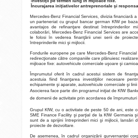
I
nvestiţii pe termen lung în mijloace fixe.
Încurajarea iniţiativelor antreprenoriale şi responsab
Mercedes-Benz Financial Services, divizia financiară a
un parteneriat cu grupul bancar german KfW pe baza
avantajos de refinanţare destinat întreprinderilor mi
colaborări, Mercedes-Benz Financial Services are acc
le folosi în vederea finanţării unei serii de proiec
întreprinderile mici şi mijlocii.
Fondurile europene pe care Mercedes-Benz Financial S
redirecţionate către companiile care plănuiesc realizare
mijloace fixe: autovehicule comerciale uşoare şi camio
Împrumutul oferit în cadrul acestui sistem de finanţare
acestuia fiind finanţarea investiţiilor necesare pe
echipamente şi aparate, autovehicule comerciale şi linii
Asocierea face parte din programul iniţiat de KfW Banke
de domenii de activitate prin acordarea de împrumuturi î
Grupul KfW, cu o activitate de peste 50 de ani, este o 
SME Finance Facility şi parţial de la KfW Germania şi
sunt de a sprijini întreprinderi mici şi mijlocii, lansări
proiecte de dezvoltare.
De asemenea, în cadrul organizării gurvernanţei corp