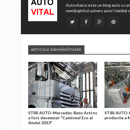
Autovital.ro este un blog auto cu ști
nemărginitul univers auto! Haideți 
ARTICOLE ASEMĂNĂTOARE
STIRI AUTO-Mercedes-Benz Actros
STIRI AUTO-E
a fost desemnat "Camionul Eco al
productie a 
Anului 2013"