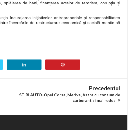
e, splălarea de bani, finanţarea actelor de terorism, corupţia şi
in încurajarea iniţiativelor antreprenoriale şi responsabilitatea
intre încercările de restructurare economică şi socială menite să
Precedentul
STIRI AUTO-Opel Corsa, Meriva, Astra cu consum de
carburant si mai redus