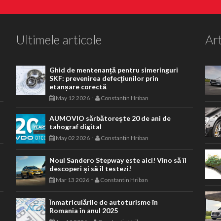
Ultimele articole
Art
Ghid de mentenanță pentru simeringuri
SKF: prevenirea defecțiunilor prin
etanșare corectă
-
May 12 2026
Constantin Hriban
AUMOVIO sărbătorește 20 de ani de
tahograf digital
-
May 02 2026
Constantin Hriban
Noul Sandero Stepway este aici! Vino să îl
descoperi și să îl testezi!
-
Mar 13 2026
Constantin Hriban
Înmatriculările de autoturisme în
Romania în anul 2025