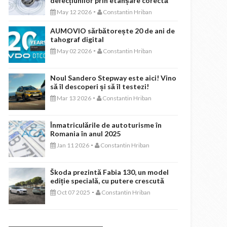
defecțiunilor prin etanșare corectă
-
May 12 2026
Constantin Hriban
AUMOVIO sărbătorește 20 de ani de
tahograf digital
-
May 02 2026
Constantin Hriban
Noul Sandero Stepway este aici! Vino
să îl descoperi și să îl testezi!
-
Mar 13 2026
Constantin Hriban
Înmatriculările de autoturisme în
Romania în anul 2025
-
Jan 11 2026
Constantin Hriban
Škoda prezintă Fabia 130, un model
ediție specială, cu putere crescută
-
Oct 07 2025
Constantin Hriban