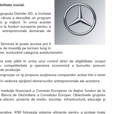
ilitate social.
 grupului Daimler AG, a încheiat
 căruia a dezvoltat un program
ci şi mijlocii. În urma acestei
es la fonduri europene pentru a
te antreprenoriale demarate de
ervices le poate accesa pot fi
a de investiţii pe termen lung în
ane, excluzând categoria autoturismelor.
 este plătit în urma unui control strict de eligibilitate, scopul
ntru competitivitate şi operarea economică a bunurilor precum
 de producţie.
ngroupe ce îşi propune susţinerea companiilor active într-o serie
n vederea sprijinirii demersurilor antreprenoriale ale acestora.
instituţie financiară a Comisiei Europene ce deţine fonduri de la
 Banca de Dezvoltare a Consiliului Europei. Obiectivele grupului
 de afaceri, proiecte de mediu, locuinţe, infrastructură, educaţie şi
orative, KfW foloseşte sisteme eficiente pentru a proteja toate