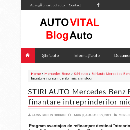
Adaugă un articol auto
Contact
Știri auto
Informații auto
Documen
Home
Mercedes-Benz
Stiri auto
Stiri auto Mercedes-Ben
finantare intreprinderilor mici si mijlocii
STIRI AUTO-Mercedes-Benz Fi
finantare intreprinderilor mici
CONSTANTIN HRIBAN
-
MARȚI, AUGUST 09, 2011
MERCE
Program avantajos de refinanţare destinat întreprinde