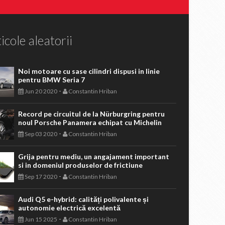
icole aleatorii
Noi motoare cu sase cilindri dispusi in linie
pentru BMW Seria 7
-
Jun 20 2020
Constantin Hriban
Record pe circuitul de la Nürburgring pentru
noul Porsche Panamera echipat cu Michelin
-
Sep 03 2020
Constantin Hriban
Grija pentru mediu, un angajament important
si in domeniul produselor de frictiune
-
Sep 17 2020
Constantin Hriban
Audi Q5 e-hybrid: calități polivalente și
autonomie electrică excelentă
-
Jun 15 2025
Constantin Hriban