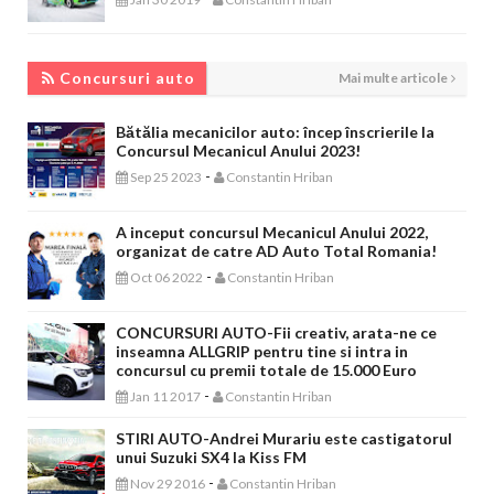
CONCURSURI AUTO
Concursuri auto
Mai multe articole
Bătălia mecanicilor auto: încep înscrierile la
Concursul Mecanicul Anului 2023!
-
Sep 25 2023
Constantin Hriban
A inceput concursul Mecanicul Anului 2022,
organizat de catre AD Auto Total Romania!
-
Oct 06 2022
Constantin Hriban
CONCURSURI AUTO-Fii creativ, arata-ne ce
inseamna ALLGRIP pentru tine si intra in
concursul cu premii totale de 15.000 Euro
-
Jan 11 2017
Constantin Hriban
STIRI AUTO-Andrei Murariu este castigatorul
unui Suzuki SX4 la Kiss FM
-
Nov 29 2016
Constantin Hriban