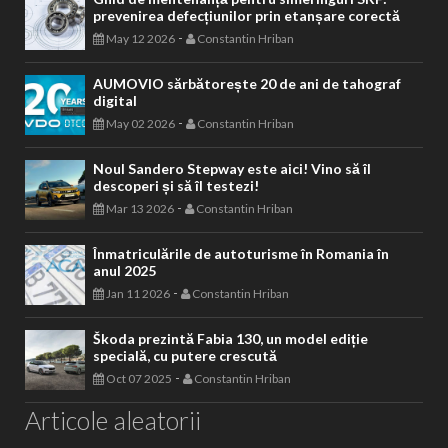
prevenirea defecțiunilor prin etanșare corectă
-
May 12 2026
Constantin Hriban
AUMOVIO sărbătorește 20 de ani de tahograf
digital
-
May 02 2026
Constantin Hriban
Noul Sandero Stepway este aici! Vino să îl
descoperi și să îl testezi!
-
Mar 13 2026
Constantin Hriban
Înmatriculările de autoturisme în Romania în
anul 2025
-
Jan 11 2026
Constantin Hriban
Škoda prezintă Fabia 130, un model ediție
specială, cu putere crescută
-
Oct 07 2025
Constantin Hriban
Articole aleatorii