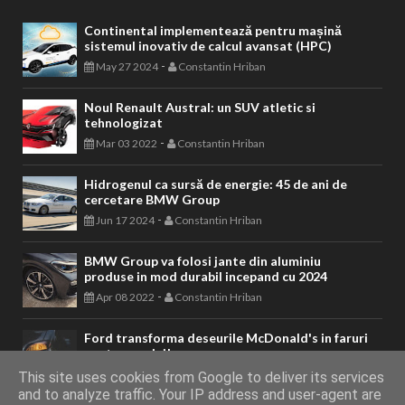
Continental implementează pentru mașină
sistemul inovativ de calcul avansat (HPC)
-
May 27 2024
Constantin Hriban
Noul Renault Austral: un SUV atletic si
tehnologizat
-
Mar 03 2022
Constantin Hriban
Hidrogenul ca sursă de energie: 45 de ani de
cercetare BMW Group
-
Jun 17 2024
Constantin Hriban
BMW Group va folosi jante din aluminiu
produse in mod durabil incepand cu 2024
-
Apr 08 2022
Constantin Hriban
Ford transforma deseurile McDonald's in faruri
pentru masini!
-
Jan 16 2020
Constantin Hriban
This site uses cookies from Google to deliver its services
and to analyze traffic. Your IP address and user-agent are