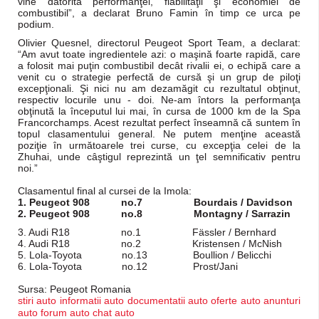
vine datorită performanţei, fiabilităţii şi economiei de
combustibil”, a declarat Bruno Famin în timp ce urca pe
podium.
Olivier Quesnel, directorul Peugeot Sport Team, a declarat:
“Am avut toate ingredientele azi: o maşină foarte rapidă, care
a folosit mai puţin combustibil decât rivalii ei, o echipă care a
venit cu o strategie perfectă de cursă şi un grup de piloţi
excepţionali. Şi nici nu am dezamăgit cu rezultatul obţinut,
respectiv locurile unu - doi. Ne-am întors la performanţa
obţinută la începutul lui mai, în cursa de 1000 km de la Spa
Francorchamps. Acest rezultat perfect înseamnă că suntem în
topul clasamentului general. Ne putem menţine această
poziţie în următoarele trei curse, cu excepţia celei de la
Zhuhai, unde câştigul reprezintă un ţel semnificativ pentru
noi.”
Clasamentul final al cursei de la Imola:
1.
Peugeot 908 no.7 Bourdais / Davidson
2.
Peugeot 908 no.8 Montagny / Sarrazin
3. Audi R18 no.1 Fässler / Bernhard
4. Audi R18 no.2 Kristensen / McNish
5. Lola-Toyota no.13 Boullion / Belicchi
6. Lola-Toyota no.12 Prost/Jani
Sursa: Peugeot Romania
stiri auto
informatii auto
documentatii auto
oferte auto
anunturi
auto
forum auto
chat auto