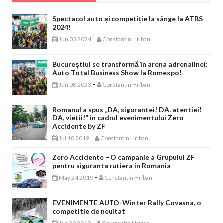
Spectacol auto și competiție la sânge la ATBS
2024!
-
Jun 03 2024
Constantin Hriban
Bucureștiul se transformă în arena adrenalinei:
Auto Total Business Show la Romexpo!
-
Jun 08 2023
Constantin Hriban
Romanul a spus „DA, sigurantei! DA, atentiei!
DA, vietii!” in cadrul evenimentului Zero
Accidente by ZF
-
Jul 10 2019
Constantin Hriban
Zero Accidente – O campanie a Grupului ZF
pentru siguranta rutiera in Romania
-
May 24 2019
Constantin Hriban
EVENIMENTE AUTO-Winter Rally Covasna, o
competitie de neuitat
-
Jan 30 2019
Constantin Hriban