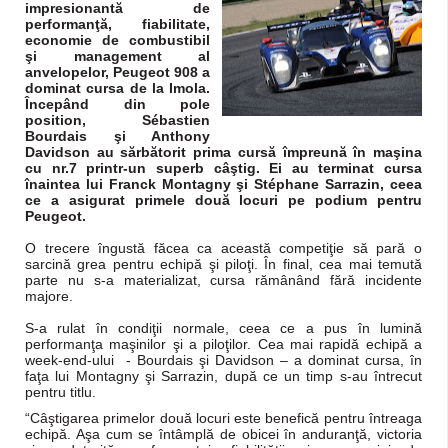
impresionantă de
performanţă, fiabilitate,
economie de combustibil
şi management al
anvelopelor, Peugeot 908 a
dominat cursa de la Imola.
Începând din pole
position, Sébastien
Bourdais şi Anthony
Davidson au sărbătorit prima cursă împreună în maşina
cu nr.7 printr-un superb câştig. Ei au terminat cursa
înaintea lui Franck Montagny şi Stéphane Sarrazin, ceea
ce a asigurat primele două locuri pe podium pentru
Peugeot.
O trecere îngustă făcea ca această competiţie să pară o
sarcină grea pentru echipă şi piloţi. În final, cea mai temută
parte nu s-a materializat, cursa rămânând fără incidente
majore.
S-a rulat în condiţii normale, ceea ce a pus în lumină
performanţa maşinilor şi a piloţilor. Cea mai rapidă echipă a
week-end-ului - Bourdais şi Davidson – a dominat cursa, în
faţa lui Montagny şi Sarrazin, după ce un timp s-au întrecut
pentru titlu.
“Câştigarea primelor două locuri este benefică pentru întreaga
echipă. Aşa cum se întâmplă de obicei în anduranţă, victoria