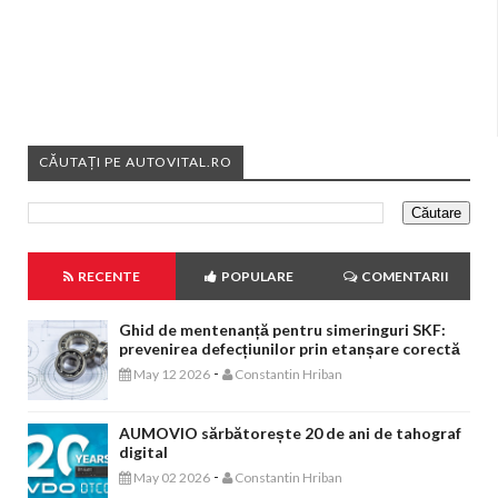
CĂUTAȚI PE AUTOVITAL.RO
RECENTE
POPULARE
COMENTARII
Ghid de mentenanță pentru simeringuri SKF:
prevenirea defecțiunilor prin etanșare corectă
-
May 12 2026
Constantin Hriban
AUMOVIO sărbătorește 20 de ani de tahograf
digital
-
May 02 2026
Constantin Hriban