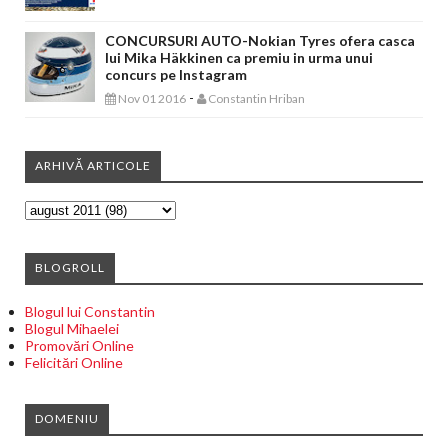
CONCURSURI AUTO-Nokian Tyres ofera casca
lui Mika Häkkinen ca premiu in urma unui
concurs pe Instagram
-
Nov 01 2016
Constantin Hriban
ARHIVĂ ARTICOLE
BLOGROLL
Blogul lui Constantin
Blogul Mihaelei
Promovări Online
Felicitări Online
DOMENIU