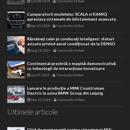
-
Oct 08 2019
Constantin Hriban
Cumparatorii modelelor SCALA si KAMIQ
apreciaza sistemele de infotainment avansate
-
Apr 23 2020
Constantin Hriban
Rămâneți calm și conduceți inteligent: sfaturi
avizate privind aerul condiționat de la DENSO
-
Aug 24 2025
Constantin Hriban
Continental prezintă o mașină demonstrativă
cu tehnologii de interacțiune inovatoare
-
Jan 07 2025
Constantin Hriban
Lansare în producţie a MINI Countryman
Electric la uzina BMW Group din Leipzig
-
Mar 01 2024
Constantin Hriban
Ultimele articole
Ghid de mentenanță pentru simeringuri SKF: