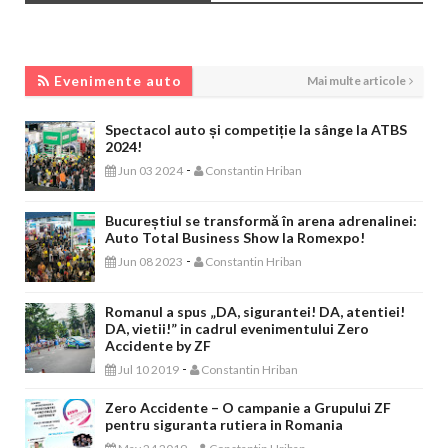
EVENIMENTE AUTO
Evenimente auto
Mai multe articole
Spectacol auto și competiție la sânge la ATBS
2024!
-
Jun 03 2024
Constantin Hriban
Bucureștiul se transformă în arena adrenalinei:
Auto Total Business Show la Romexpo!
-
Jun 08 2023
Constantin Hriban
Romanul a spus „DA, sigurantei! DA, atentiei!
DA, vietii!” in cadrul evenimentului Zero
Accidente by ZF
-
Jul 10 2019
Constantin Hriban
Zero Accidente – O campanie a Grupului ZF
pentru siguranta rutiera in Romania
-