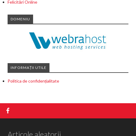
Felicitări Online
DOMENIU
INFORMAȚII UTILE
Politica de confidențialitate
Articole aleatorii