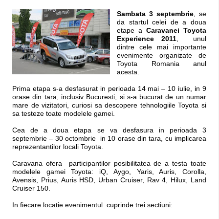
Sambata 3 septembrie
,
se
da startul celei de a doua
etape a
Caravanei
Toyota
Experience 2011
,
unul
dintre cele mai importante
evenimente organizate de
Toyota Romania anul
acesta.
Prima etapa s-a desfasurat in perioada 14 mai – 10 iulie, in 9
orase din tara, inclusiv Bucuresti, si s-a bucurat de un numar
mare de vizitatori, curiosi sa descopere tehnologiile Toyota si
sa testeze toate modelele gamei.
Cea de a doua etapa se va desfasura in perioada 3
septembrie – 30 octombrie in 10 orase din tara, cu implicarea
reprezentantilor locali Toyota.
Caravana ofera participantilor posibilitatea de a testa toate
modelele gamei Toyota: iQ, Aygo, Yaris, Auris, Corolla,
Avensis, Prius, Auris HSD, Urban Cruiser, Rav 4, Hilux, Land
Cruiser 150.
In fiecare locatie evenimentul cuprinde trei sectiuni: