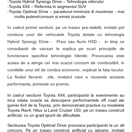
-Toyota Hybrid Synergy Drive – Tehnologia viitorului
-Toyota 4X4 – Referinta in segmentul SUV
-Toyota Optimal Drive – paradoxul minimize & maximize - mai
multa putere/consum si emisii scazute
In cadrul primei sectiuni, pe un traseu pre-stabilit, invitatii pot
conduce unul din vehiculele Toyota dotate cu tehnologia
Hybrid Synergy Drive - Prius sau Auris HSD - in timp ce
consultantii de vanzari le explica pe scurt principiile de
functionare specifice tehnologiei hibride. Provocarea este
aceea de a atinge cel mai scazut consum de combustibil, in
conditiile unui stil de condus economic, explicat la fata locului.
La finalul fiecarei zile, invitatul care a reuseste aceasta
performanta, primeste un premiu.
In cadrul sectiunii Toyota 4X4, participantii la evenimente au
inca odata ocazia sa descopere performantele off road ale
gamei 4x4 de la Toyota, prin demonstratii practice cu modelele
Toyota Rav4, Hilux si Land Cruiser 150, pe un traseu construit
artificial, cu un grad sporit de dificultate.
Sectiunea Toyota Optimal Drive provoaca participantii la un alt
concurs. Pe un traseu construit artificial cu jaloane, invitatii