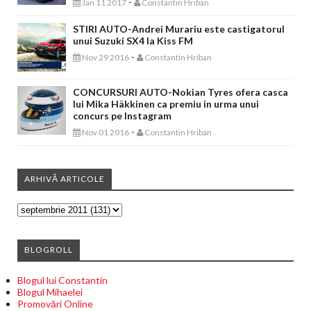
-
Jan 11 2017
Constantin Hriban
STIRI AUTO-Andrei Murariu este castigatorul
unui Suzuki SX4 la Kiss FM
-
Nov 29 2016
Constantin Hriban
CONCURSURI AUTO-Nokian Tyres ofera casca
lui Mika Häkkinen ca premiu in urma unui
concurs pe Instagram
-
Nov 01 2016
Constantin Hriban
ARHIVĂ ARTICOLE
BLOGROLL
Blogul lui Constantin
Blogul Mihaelei
Promovări Online