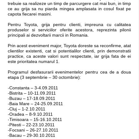
trebuie sa realizeze un timp de parcurgere cat mai bun, in timp
ce au grija sa nu piarda mingea amplasata in cosul fixat pe
capota fiecarei masini.
Pentru Toyota, grija pentru clienti, impreuna cu calitatea
produselor si serviciilor oferite acestora, reprezinta pilonii
principali ai dezvoltarii marcii in Romania.
Prin acest eveniment major, Toyota doreste sa reconfirme, atat
clientilor existenti, cat si potentialilor clienti, prin demonstratii
practice, ca aceste valori sunt respectate, iar grija fata de ei
este prioritatea numarul 1.
Programul desfasurarii evenimentelor pentru cea de a doua
etapa (3 septembrie – 30 octombrie):
-
Constanta – 3-4.09.2011
-Bistrita – 10-11.09.2011
-
Buzau – 17-18.09.2011
-
Baia Mare – 24-25.09.2011
-
Cluj – 1-2.10.2011
-
Oradea – 8-9.10.2011
-
Timisoara – 15-16.10.2011
-
Pitesti – 22-23.10.2011
-
Focsani – 26-27.10.2011
-
Bacau – 29-30.10.2011