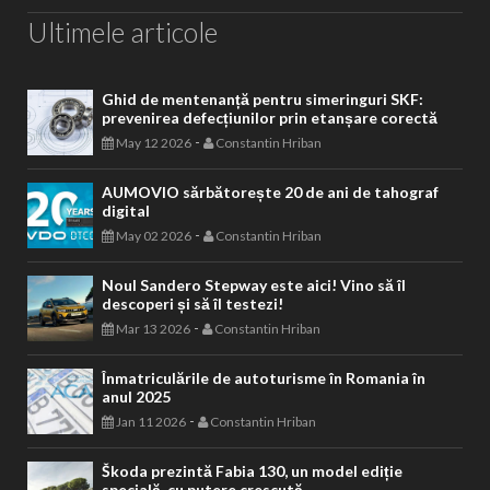
Ultimele articole
Ghid de mentenanță pentru simeringuri SKF:
prevenirea defecțiunilor prin etanșare corectă
-
May 12 2026
Constantin Hriban
AUMOVIO sărbătorește 20 de ani de tahograf
digital
-
May 02 2026
Constantin Hriban
Noul Sandero Stepway este aici! Vino să îl
descoperi și să îl testezi!
-
Mar 13 2026
Constantin Hriban
Înmatriculările de autoturisme în Romania în
anul 2025
-
Jan 11 2026
Constantin Hriban
Škoda prezintă Fabia 130, un model ediție
specială, cu putere crescută