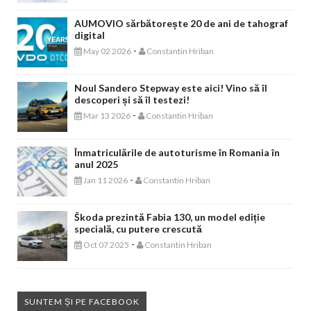
AUMOVIO sărbătorește 20 de ani de tahograf
digital
-
May 02 2026
Constantin Hriban
Noul Sandero Stepway este aici! Vino să îl
descoperi și să îl testezi!
-
Mar 13 2026
Constantin Hriban
Înmatriculările de autoturisme în Romania în
anul 2025
-
Jan 11 2026
Constantin Hriban
Škoda prezintă Fabia 130, un model ediție
specială, cu putere crescută
-
Oct 07 2025
Constantin Hriban
SUNTEM ȘI PE FACEBOOK