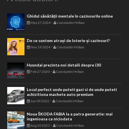
Ghidul sănătății mentale în cazinourile online
-
May 27 2024
Constantin Hriban
De ce suntem atrași de loterie și cazinouri?
-
Nov 19 2024
Constantin Hriban
Hyundai prezinta noi detalii despre i30
-
Feb 27 2020
Constantin Hriban
Locul perfect unde puteti gasi si de unde puteti
achizitiona machete auto premium
-
Jun 09 2022
Constantin Hriban
Noua ŠKODA FABIA la a patra generatie: mai
ingenioasa ca niciodata
-
Aug 20 2021
Constantin Hriban