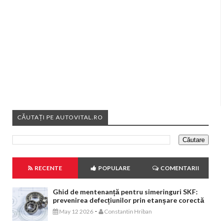
CĂUTAȚI PE AUTOVITAL.RO
RECENTE
POPULARE
COMENTARII
Ghid de mentenanță pentru simeringuri SKF:
prevenirea defecțiunilor prin etanșare corectă
-
May 12 2026
Constantin Hriban