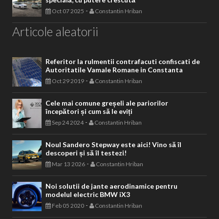
-
Oct 07 2025
Constantin Hriban
Articole aleatorii
Referitor la rulmentii contrafacuti confiscati de
Autoritatile Vamale Romane in Constanta
-
Oct 29 2019
Constantin Hriban
Cele mai comune greșeli ale pariorilor
începători și cum să le eviți
-
Sep 24 2024
Constantin Hriban
Noul Sandero Stepway este aici! Vino să îl
descoperi și să îl testezi!
-
Mar 13 2026
Constantin Hriban
Noi solutii de jante aerodinamice pentru
modelul electric BMW iX3
-
Feb 05 2020
Constantin Hriban