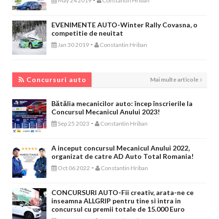
May 24 2019
Constantin Hriban
EVENIMENTE AUTO-Winter Rally Covasna, o
competitie de neuitat
-
Jan 30 2019
Constantin Hriban
CONCURSURI AUTO
Concursuri auto
Mai multe articole
Bătălia mecanicilor auto: încep înscrierile la
Concursul Mecanicul Anului 2023!
-
Sep 25 2023
Constantin Hriban
A inceput concursul Mecanicul Anului 2022,
organizat de catre AD Auto Total Romania!
-
Oct 06 2022
Constantin Hriban
CONCURSURI AUTO-Fii creativ, arata-ne ce
inseamna ALLGRIP pentru tine si intra in
concursul cu premii totale de 15.000 Euro