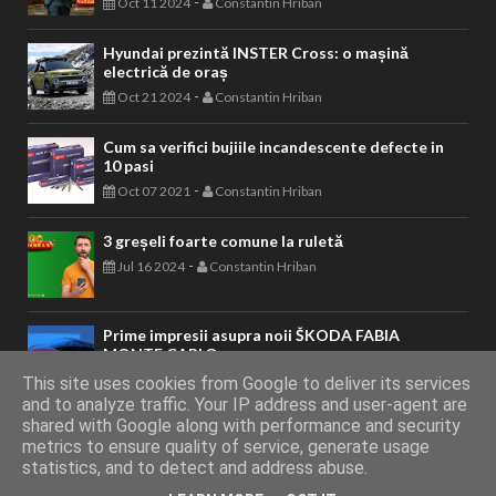
-
Oct 11 2024
Constantin Hriban
Hyundai prezintă INSTER Cross: o mașină
electrică de oraș
-
Oct 21 2024
Constantin Hriban
Cum sa verifici bujiile incandescente defecte in
10 pasi
-
Oct 07 2021
Constantin Hriban
3 greșeli foarte comune la ruletă
-
Jul 16 2024
Constantin Hriban
Prime impresii asupra noii ŠKODA FABIA
MONTE CARLO
-
Feb 04 2022
Constantin Hriban
This site uses cookies from Google to deliver its services
and to analyze traffic. Your IP address and user-agent are
shared with Google along with performance and security
metrics to ensure quality of service, generate usage
AUTOVITAL - Blog Auto
Copyright © 2011 - 2026. Toate drepturile
statistics, and to detect and address abuse.