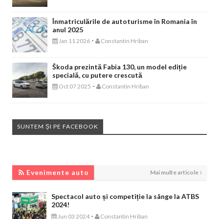
Înmatriculările de autoturisme în Romania în
anul 2025
-
Jan 11 2026
Constantin Hriban
Škoda prezintă Fabia 130, un model ediție
specială, cu putere crescută
-
Oct 07 2025
Constantin Hriban
SUNTEM ȘI PE FACEBOOK
EVENIMENTE AUTO
Evenimente auto
Mai multe articole
Spectacol auto și competiție la sânge la ATBS
2024!
-
Jun 03 2024
Constantin Hriban