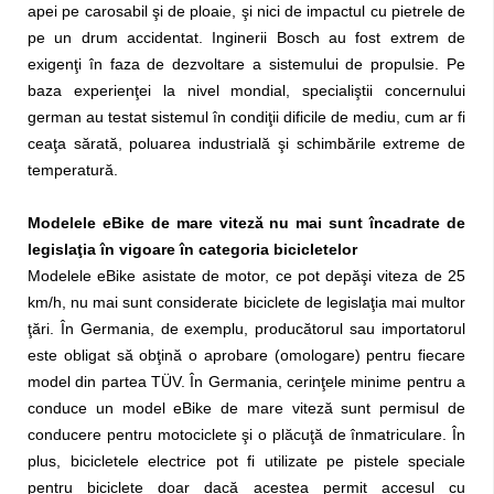
apei pe carosabil şi de ploaie, şi nici de impactul cu pietrele de
pe un drum accidentat. Inginerii Bosch au fost extrem de
exigenţi în faza de dezvoltare a sistemului de propulsie. Pe
baza experienţei la nivel mondial, specialiştii concernului
german au testat sistemul în condiţii dificile de mediu, cum ar fi
ceaţa sărată, poluarea industrială şi schimbările extreme de
temperatură.
Modelele eBike de mare viteză nu mai sunt încadrate de
legislaţia în vigoare în categoria bicicletelor
Modelele eBike asistate de motor, ce pot depăşi viteza de 25
km/h, nu mai sunt considerate biciclete de legislaţia mai multor
ţări. În Germania, de exemplu, producătorul sau importatorul
este obligat să obţină o aprobare (omologare) pentru fiecare
model din partea TÜV. În Germania, cerinţele minime pentru a
conduce un model eBike de mare viteză sunt permisul de
conducere pentru motociclete şi o plăcuţă de înmatriculare. În
plus, bicicletele electrice pot fi utilizate pe pistele speciale
pentru biciclete doar dacă acestea permit accesul cu