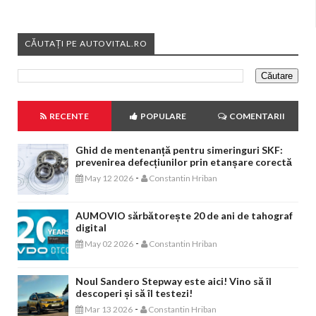
CĂUTAȚI PE AUTOVITAL.RO
RECENTE
POPULARE
COMENTARII
Ghid de mentenanță pentru simeringuri SKF:
prevenirea defecțiunilor prin etanșare corectă
-
May 12 2026
Constantin Hriban
AUMOVIO sărbătorește 20 de ani de tahograf
digital
-
May 02 2026
Constantin Hriban
Noul Sandero Stepway este aici! Vino să îl
descoperi și să îl testezi!
-
Mar 13 2026
Constantin Hriban