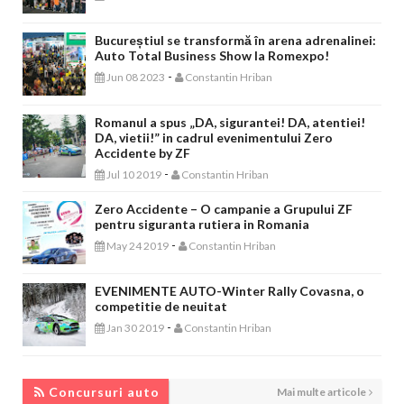
Bucureștiul se transformă în arena adrenalinei:
Auto Total Business Show la Romexpo!
-
Jun 08 2023
Constantin Hriban
Romanul a spus „DA, sigurantei! DA, atentiei!
DA, vietii!” in cadrul evenimentului Zero
Accidente by ZF
-
Jul 10 2019
Constantin Hriban
Zero Accidente – O campanie a Grupului ZF
pentru siguranta rutiera in Romania
-
May 24 2019
Constantin Hriban
EVENIMENTE AUTO-Winter Rally Covasna, o
competitie de neuitat
-
Jan 30 2019
Constantin Hriban
CONCURSURI AUTO
Concursuri auto
Mai multe articole