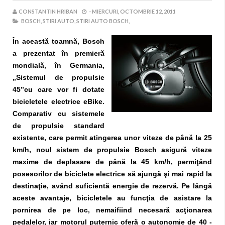
CONSTANTIN HRIBAN
-
MIERCURI, OCTOMBRIE 12, 2011
BOSCH,
STIRI AUTO,
STIRI AUTO BOSCH,
În această toamnă, Bosch
a prezentat în premieră
mondială, în Germania,
„Sistemul de propulsie
45”cu care vor fi dotate
bicicletele electrice eBike.
Comparativ cu sistemele
de propulsie standard
existente, care permit atingerea unor viteze de până la 25
km/h, noul sistem de propulsie Bosch asigură viteze
maxime de deplasare de până la 45 km/h, permiţând
posesorilor de biciclete electrice să ajungă şi mai rapid la
destinaţie, având suficientă energie de rezervă. Pe lângă
aceste avantaje, bicicletele au funcţia de asistare la
pornirea de pe loc, nemaifiind necesară acţionarea
pedalelor, iar motorul puternic oferă o autonomie de 40 -