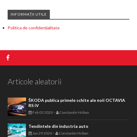
INFORMAȚII UTILE
Politica de confidențialitate
Articole aleatorii
ŠKODA publica primele schite ale noii OCTAVIA
RS iV
-
Feb 05 2020
Constantin Hriban
Tendintele din industria auto
-
Jan 29 2020
Constantin Hriban