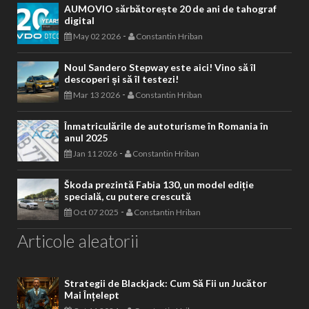
AUMOVIO sărbătorește 20 de ani de tahograf
digital
-
May 02 2026
Constantin Hriban
Noul Sandero Stepway este aici! Vino să îl
descoperi și să îl testezi!
-
Mar 13 2026
Constantin Hriban
Înmatriculările de autoturisme în Romania în
anul 2025
-
Jan 11 2026
Constantin Hriban
Škoda prezintă Fabia 130, un model ediție
specială, cu putere crescută
-
Oct 07 2025
Constantin Hriban
Articole aleatorii
Strategii de Blackjack: Cum Să Fii un Jucător
Mai Înțelept