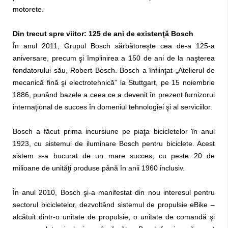
motorete.
Din trecut spre viitor: 125 de ani de existenţă Bosch
În anul 2011, Grupul Bosch sărbătoreşte cea de-a 125-a
aniversare, precum şi împlinirea a 150 de ani de la naşterea
fondatorului său, Robert Bosch. Bosch a înfiinţat „Atelierul de
mecanică fină şi electrotehnică” la Stuttgart, pe 15 noiembrie
1886, punând bazele a ceea ce a devenit în prezent furnizorul
internaţional de succes în domeniul tehnologiei şi al serviciilor.
Bosch a făcut prima incursiune pe piaţa bicicletelor în anul
1923, cu sistemul de iluminare Bosch pentru biciclete. Acest
sistem s-a bucurat de un mare succes, cu peste 20 de
milioane de unităţi produse până în anii 1960 inclusiv.
În anul 2010, Bosch şi-a manifestat din nou interesul pentru
sectorul bicicletelor, dezvoltând sistemul de propulsie eBike –
alcătuit dintr-o unitate de propulsie, o unitate de comandă şi