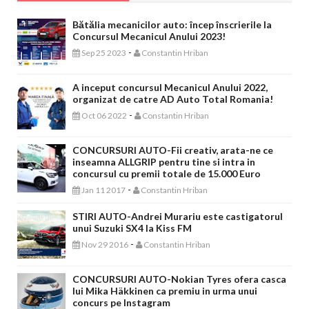
Bătălia mecanicilor auto: încep înscrierile la
Concursul Mecanicul Anului 2023!
-
Sep 25 2023
Constantin Hriban
A inceput concursul Mecanicul Anului 2022,
organizat de catre AD Auto Total Romania!
-
Oct 06 2022
Constantin Hriban
CONCURSURI AUTO-Fii creativ, arata-ne ce
inseamna ALLGRIP pentru tine si intra in
concursul cu premii totale de 15.000 Euro
-
Jan 11 2017
Constantin Hriban
STIRI AUTO-Andrei Murariu este castigatorul
unui Suzuki SX4 la Kiss FM
-
Nov 29 2016
Constantin Hriban
CONCURSURI AUTO-Nokian Tyres ofera casca
lui Mika Häkkinen ca premiu in urma unui
concurs pe Instagram