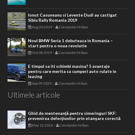
Ionut Casuneanu si Levente Dudi au castigat
Sibiu Rally Romania 2019
-
Aug 20 2019
Constantin Hriban
Noul BMW Seria 1 debuteaza in Romania –
start pentru o noua revolutie
-
Oct 08 2019
Constantin Hriban
E timpul sa iti schimbi masina? 5 avantaje
pentru care merita sa cumperi auto rulate in
leasing
-
Sep 09 2020
Constantin Hriban
Ultimele articole
Ghid de mentenanță pentru simeringuri SKF:
prevenirea defecțiunilor prin etanșare corectă
-
May 12 2026
Constantin Hriban