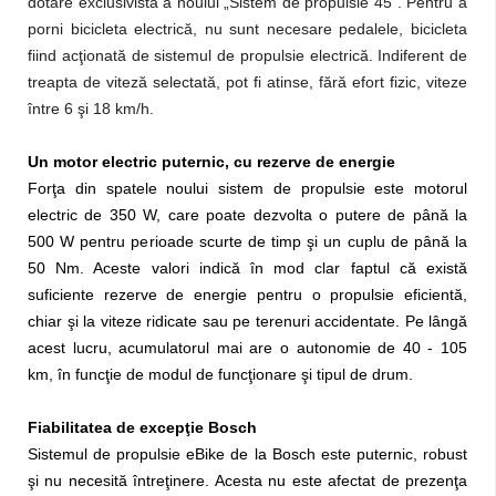
dotare exclusivistă a noului „Sistem de propulsie 45”. Pentru a
porni bicicleta electrică, nu sunt necesare pedalele, bicicleta
fiind acţionată de sistemul de propulsie electrică. Indiferent de
treapta de viteză selectată, pot fi atinse, fără efort fizic, viteze
între 6 şi 18 km/h.
Un motor electric puternic, cu rezerve de energie
Forţa din spatele noului sistem de propulsie este motorul
electric de 350 W, care poate dezvolta o putere de până la
500 W pentru perioade scurte de timp şi un cuplu de până la
50 Nm. Aceste valori indică în mod clar faptul că există
suficiente rezerve de energie pentru o propulsie eficientă,
chiar şi la viteze ridicate sau pe terenuri accidentate. Pe lângă
acest lucru, acumulatorul mai are o autonomie de 40 - 105
km, în funcţie de modul de funcţionare şi tipul de drum.
Fiabilitatea de excepţie Bosch
Sistemul de propulsie eBike de la Bosch este puternic, robust
şi nu necesită întreţinere. Acesta nu este afectat de prezenţa