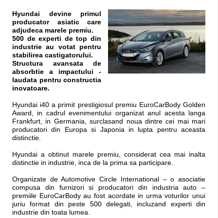
Hyundai devine primul
producator asiatic care
adjudeca marele premiu.
500 de experti de top din
industrie au votat pentru
stabilirea castigatorului.
Structura avansata de
absorbtie a impactului -
laudata pentru constructia
inovatoare.
Hyundai i40 a primit prestigiosul premiu EuroCarBody Golden
Award, in cadrul evenimentului organizat anul acesta langa
Frankfurt, in Germania, surclasand noua dintre cei mai mari
producatori din Europa si Japonia in lupta pentru aceasta
distinctie.
Hyundai a obtinut marele premiu, considerat cea mai inalta
distinctie in industrie, inca de la prima sa participare.
Organizate de Automotive Circle International – o asociatie
compusa din furnizori si producatori din industria auto –
premiile EuroCarBody au fost acordate in urma voturilor unui
juriu format din peste 500 delegati, incluzand experti din
industrie din toata lumea.