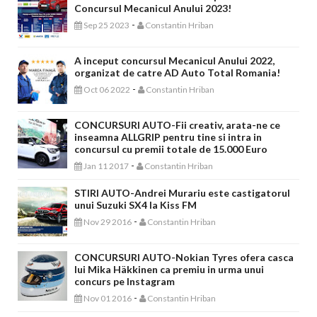
Concursul Mecanicul Anului 2023!
-
Sep 25 2023
Constantin Hriban
A inceput concursul Mecanicul Anului 2022,
organizat de catre AD Auto Total Romania!
-
Oct 06 2022
Constantin Hriban
CONCURSURI AUTO-Fii creativ, arata-ne ce
inseamna ALLGRIP pentru tine si intra in
concursul cu premii totale de 15.000 Euro
-
Jan 11 2017
Constantin Hriban
STIRI AUTO-Andrei Murariu este castigatorul
unui Suzuki SX4 la Kiss FM
-
Nov 29 2016
Constantin Hriban
CONCURSURI AUTO-Nokian Tyres ofera casca
lui Mika Häkkinen ca premiu in urma unui
concurs pe Instagram
-
Nov 01 2016
Constantin Hriban