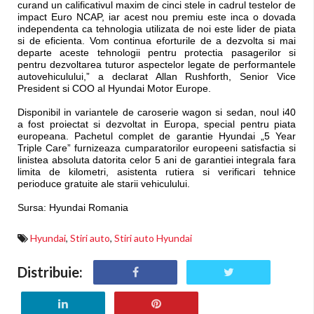
curand un calificativul maxim de cinci stele in cadrul testelor de
impact Euro NCAP, iar acest nou premiu este inca o dovada
independenta ca tehnologia utilizata de noi este lider de piata
si de eficienta. Vom continua eforturile de a dezvolta si mai
departe aceste tehnologii pentru protectia pasagerilor si
pentru dezvoltarea tuturor aspectelor legate de performantele
autovehiculului,” a declarat Allan Rushforth, Senior Vice
President si COO al Hyundai Motor Europe.
Disponibil in variantele de caroserie wagon si sedan, noul i40
a fost proiectat si dezvoltat in Europa, special pentru piata
europeana. Pachetul complet de garantie Hyundai „5 Year
Triple Care” furnizeaza cumparatorilor europeeni satisfactia si
linistea absoluta datorita celor 5 ani de garantiei integrala fara
limita de kilometri, asistenta rutiera si verificari tehnice
perioduce gratuite ale starii vehiculului.
Sursa: Hyundai Romania
Hyundai
,
Stiri auto
,
Stiri auto Hyundai
Distribuie: