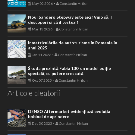
-
May 02 2026
Constantin Hriban
Noul Sandero Stepway este aici! Vino să îl
descoperi și să îl testezi!
-
Mar 13 2026
Constantin Hriban
Înmatriculările de autoturisme în Romania în
anul 2025
-
Jan 11 2026
Constantin Hriban
Škoda prezintă Fabia 130, un model ediție
specială, cu putere crescută
-
Oct 07 2025
Constantin Hriban
Articole aleatorii
DENSO Aftermarket evidențiază evoluția
bobinei de aprindere
-
Dec 30 2023
Constantin Hriban