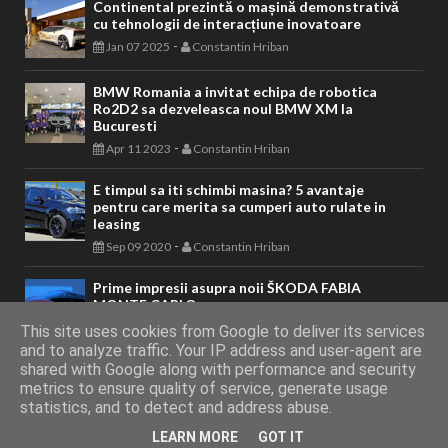
Continental prezintă o mașină demonstrativă
cu tehnologii de interacțiune inovatoare
-
Jan 07 2025
Constantin Hriban
BMW Romania a invitat echipa de robotica
Ro2D2 sa dezveleasca noul BMW XM la
Bucuresti
-
Apr 11 2023
Constantin Hriban
E timpul sa iti schimbi masina? 5 avantaje
pentru care merita sa cumperi auto rulate in
leasing
-
Sep 09 2020
Constantin Hriban
Prime impresii asupra noii ŠKODA FABIA
MONTE CARLO
-
Feb 04 2022
Constantin Hriban
This site uses cookies from Google to deliver its services
and to analyze traffic. Your IP address and user-agent are
shared with Google along with performance and security
metrics to ensure quality of service, generate usage
AUTOVITAL - Blog Auto
Copyright © 2011 - 2026. Toate drepturile
statistics, and to detect and address abuse.
LEARN MORE
GOT IT
rezervate.