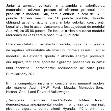
Juriul a apreciat vehiculul in ansamblu si valorificarea
materialelor utilizate, precum si eficienta procesului de
productie a modelului i40, care a obtinut un scor de 37,98
puncte dintr-un maxim de 50 puncte posibile, Hyundai
obtinand astfel o victorie clara in fata celorlalti concurenti.
Locul al doilea in acest clasament a fost adjudecat de modelul
Audi A6, cu 35,86 puncte. Pe locul al treilea s-a clasat modelul
Mercedes B-Class care a obtinut 34,66 puncte.
Utilizarea otelului cu rezistenta crescuta, impreuna cu puncte
de legatura imbunatatite ale structurii, confera sasiului usor al
modelului i40 eficienta sporita in absortia energiei provenite
din impact, fapt care sporeste siguranta pasagerilor in cazul
unui accident – caracteristici recunoscute de catre juriul
EuroCarBody 2011.
Printre competitorii inscrisi in concurs s-au numarat modele
ale marcilor Audi, BMW, Ford, Mazda, Mercedes-Benz,
Nissan, Opel, Land Rover si Volkswagen.
„Castigarea premiului EuroCarBody Golden Award
demonstreaza angajamentul nostru in a furniza cel mai inalt
nivel de siguranta pentru clientii Hyundai. i40 a primit de