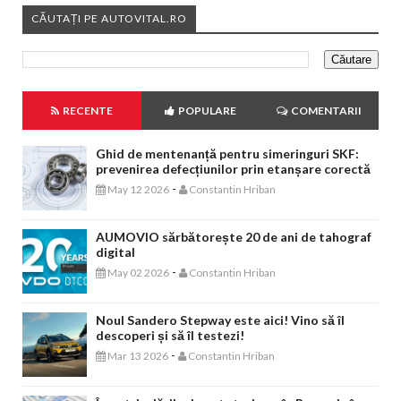
CĂUTAȚI PE AUTOVITAL.RO
RECENTE
POPULARE
COMENTARII
Ghid de mentenanță pentru simeringuri SKF:
prevenirea defecțiunilor prin etanșare corectă
-
May 12 2026
Constantin Hriban
AUMOVIO sărbătorește 20 de ani de tahograf
digital
-
May 02 2026
Constantin Hriban
Noul Sandero Stepway este aici! Vino să îl
descoperi și să îl testezi!
-
Mar 13 2026
Constantin Hriban