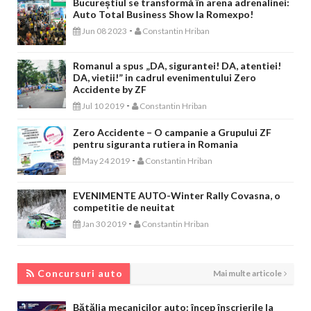
Bucureștiul se transformă în arena adrenalinei:
Auto Total Business Show la Romexpo!
-
Jun 08 2023
Constantin Hriban
Romanul a spus „DA, sigurantei! DA, atentiei!
DA, vietii!” in cadrul evenimentului Zero
Accidente by ZF
-
Jul 10 2019
Constantin Hriban
Zero Accidente – O campanie a Grupului ZF
pentru siguranta rutiera in Romania
-
May 24 2019
Constantin Hriban
EVENIMENTE AUTO-Winter Rally Covasna, o
competitie de neuitat
-
Jan 30 2019
Constantin Hriban
CONCURSURI AUTO
Concursuri auto
Mai multe articole
Bătălia mecanicilor auto: încep înscrierile la