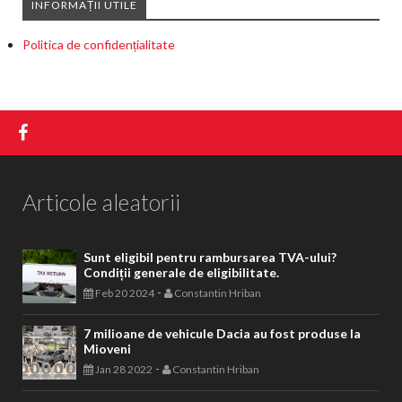
INFORMAȚII UTILE
Politica de confidențialitate
Articole aleatorii
Sunt eligibil pentru rambursarea TVA-ului?
Condiții generale de eligibilitate.
-
Feb 20 2024
Constantin Hriban
7 milioane de vehicule Dacia au fost produse la
Mioveni
-
Jan 28 2022
Constantin Hriban