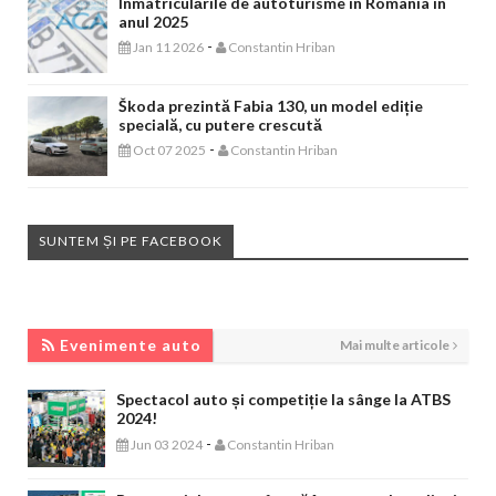
Înmatriculările de autoturisme în Romania în
anul 2025
-
Jan 11 2026
Constantin Hriban
Škoda prezintă Fabia 130, un model ediție
specială, cu putere crescută
-
Oct 07 2025
Constantin Hriban
SUNTEM ȘI PE FACEBOOK
EVENIMENTE AUTO
Evenimente auto
Mai multe articole
Spectacol auto și competiție la sânge la ATBS
2024!
-
Jun 03 2024
Constantin Hriban