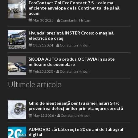
EcoContact 7 și EcoContact 7 S – cele mai
eficiente anvelope de la Continental de până
acum
-
Mar 30 2025
Constantin Hriban
Hyundai prezintă INSTER Cross: o mașină
electrică de oraș
-
Oct 21 2024
Constantin Hriban
ŠKODA AUTO a produs OCTAVIA in sapte
milioane de exemplare
-
Feb 25 2020
Constantin Hriban
Ultimele articole
Ghid de mentenanță pentru simeringuri SKF:
prevenirea defecțiunilor prin etanșare corectă
-
May 12 2026
Constantin Hriban
AUMOVIO sărbătorește 20 de ani de tahograf
digital