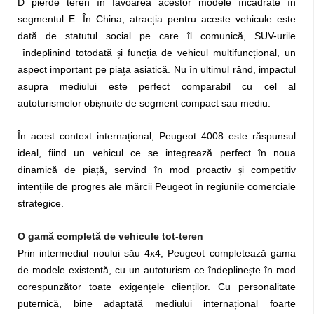
D pierde teren în favoarea acestor modele încadrate în
segmentul E. În China, atrac
ia pentru aceste vehicule este
ț
dată de statutul social pe care îl comunică, SUV-urile
îndeplinind totodată
i func
ia de vehicul multifunc
ional, un
ș
ț
ț
aspect important pe pia
a asiatică. Nu în ultimul rând, impactul
ț
asupra mediului este perfect comparabil cu cel al
autoturismelor obi
nuite de segment compact sau mediu.
ș
În acest context interna
ional, Peugeot 4008 este răspunsul
ț
ideal, fiind un vehicul ce se integrează perfect în noua
dinamică de pia
ă, servind în mod proactiv
i competitiv
ț
ș
inten
iile de progres ale mărcii Peugeot în regiunile comerciale
ț
strategice.
O gamă completă de vehicule tot-teren
Prin intermediul noului său 4x4, Peugeot completează gama
de modele existentă, cu un autoturism ce îndepline
te în mod
ș
corespunzător toate exigen
ele clien
ilor. Cu personalitate
ț
ț
puternică, bine adaptată mediului interna
ional foarte
ț