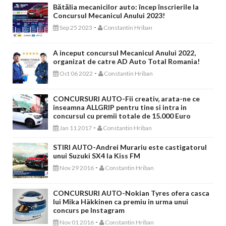
Bătălia mecanicilor auto: încep înscrierile la
Concursul Mecanicul Anului 2023!
-
Sep 25 2023
Constantin Hriban
A inceput concursul Mecanicul Anului 2022,
organizat de catre AD Auto Total Romania!
-
Oct 06 2022
Constantin Hriban
CONCURSURI AUTO-Fii creativ, arata-ne ce
inseamna ALLGRIP pentru tine si intra in
concursul cu premii totale de 15.000 Euro
-
Jan 11 2017
Constantin Hriban
STIRI AUTO-Andrei Murariu este castigatorul
unui Suzuki SX4 la Kiss FM
-
Nov 29 2016
Constantin Hriban
CONCURSURI AUTO-Nokian Tyres ofera casca
lui Mika Häkkinen ca premiu in urma unui
concurs pe Instagram
-
Nov 01 2016
Constantin Hriban