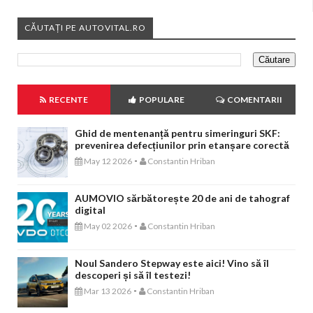
CĂUTAȚI PE AUTOVITAL.RO
RECENTE
POPULARE
COMENTARII
Ghid de mentenanță pentru simeringuri SKF:
prevenirea defecțiunilor prin etanșare corectă
-
May 12 2026
Constantin Hriban
AUMOVIO sărbătorește 20 de ani de tahograf
digital
-
May 02 2026
Constantin Hriban
Noul Sandero Stepway este aici! Vino să îl
descoperi și să îl testezi!
-
Mar 13 2026
Constantin Hriban