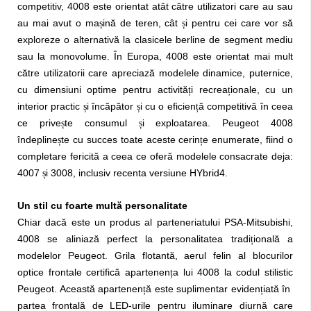
competitiv, 4008 este orientat atât către utilizatori care au sau
au mai avut o ma
ină de teren, cât
i pentru cei care vor să
ș
ș
exploreze o alternativă la clasicele berline de segment mediu
sau la monovolume. În Europa, 4008 este orientat mai mult
către utilizatorii care apreciază modelele dinamice, puternice,
cu dimensiuni optime pentru activită
i recrea
ionale, cu un
ț
ț
interior practic
i încăpător
i cu o eficien
ă competitivă în ceea
ș
ș
ț
ce prive
te consumul
i exploatarea. Peugeot 4008
ș
ș
îndepline
te cu succes toate aceste cerin
e enumerate, fiind o
ș
ț
completare fericită a ceea ce oferă modelele consacrate deja:
4007
i 3008, inclusiv recenta versiune HYbrid4.
ș
Un stil cu foarte multă personalitate
Chiar dacă este un produs al parteneriatului PSA-Mitsubishi,
4008 se aliniază perfect la personalitatea tradi
ională a
ț
modelelor Peugeot. Grila flotantă, aerul felin al blocurilor
optice frontale certifică apartenen
a lui 4008 la codul stilistic
ț
Peugeot. Această apartenen
ă este suplimentar eviden
iată în
ț
ț
partea frontală de LED-urile pentru iluminare diurnă care