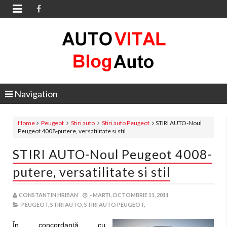

Navigation
Home
Peugeot
Stiri auto
Stiri auto Peugeot
STIRI AUTO-Noul
Peugeot 4008-putere, versatilitate si stil
STIRI AUTO-Noul Peugeot 4008-
putere, versatilitate si stil
CONSTANTIN HRIBAN
-
MARȚI, OCTOMBRIE 11, 2011
PEUGEOT,
STIRI AUTO,
STIRI AUTO PEUGEOT,
În concordan
ă cu
ț