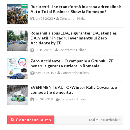
Bucureștiul se transformă în arena adrenalinei:
Auto Total Business Show la Romexpo!
-
Jun 08 2023
Constantin Hriban
Romanul a spus „DA, sigurantei! DA, atentiei!
DA, vietii!” in cadrul evenimentului Zero
Accidente by ZF
-
Jul 10 2019
Constantin Hriban
Zero Accidente – O campanie a Grupului ZF
pentru siguranta rutiera in Romania
-
May 24 2019
Constantin Hriban
EVENIMENTE AUTO-Winter Rally Covasna, o
competitie de neuitat
-
Jan 30 2019
Constantin Hriban
CONCURSURI AUTO
Concursuri auto
Mai multe articole