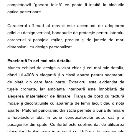
completează ”gheara felină” ce poate fi intuită la blocurile
optice posterioare.
Caracterul off-road al ma
inii este accentuat de adoptarea
ș
grilei cu design vertical, bandourile de protec
ie pentru lateralul
ț
caroseriei
i pasajele ro
ilor, precum
i de jantele de mari
ș
ț
ș
dimensiuni, cu design personalizat.
Excelen
ă în cel mai mic detaliu
ț
Munca echipei de design a vizat chiar
i cel mai mic detaliu,
ș
dând lui 4008 o elegan
ă
i o clasă aparte pentru segmentul
ț
ș
de pia
ă din care face parte. Exteriorul este eviden
iat de
ț
ț
tu
ele cromate, iar ambian
a interioară este înnobilată de
ș
ț
alegerea materialelor de finisare. Plan
a de bord cu textură
ș
moale
i decora
iunile cu aparen
ă de lemn lăcuit dau o notă
ș
ț
ț
aparte. Plafonul panoramic din sticlă permite o bună iluminare
a habitaclului atât în zona conducătorului auto, cât
i a
ș
pasagerilor din spate. Confortul este suplimentat de utilizarea
blocurilor de iluminare intrerioară cu LED-uri. Echipamentele