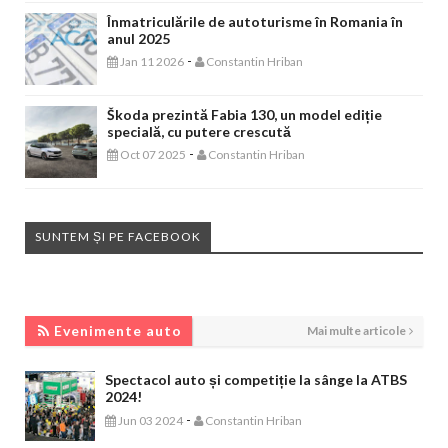
Înmatriculările de autoturisme în Romania în
anul 2025
-
Jan 11 2026
Constantin Hriban
Škoda prezintă Fabia 130, un model ediție
specială, cu putere crescută
-
Oct 07 2025
Constantin Hriban
SUNTEM ȘI PE FACEBOOK
EVENIMENTE AUTO
Evenimente auto
Mai multe articole
Spectacol auto și competiție la sânge la ATBS
2024!
-
Jun 03 2024
Constantin Hriban