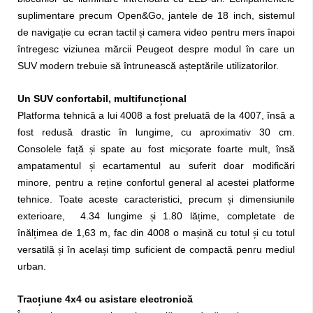
suplimentare precum Open&Go, jantele de 18 inch, sistemul
de naviga
ie cu ecran tactil
i camera video pentru mers înapoi
ț
ș
întregesc viziunea mărcii Peugeot despre modul în care un
SUV modern trebuie să întrunească a
teptările utilizatorilor.
ș
Un SUV confortabil, multifunc
ional
ț
Platforma tehnică a lui 4008 a fost preluată de la 4007, însă a
fost redusă drastic în lungime, cu aproximativ 30 cm.
Consolele fa
ă
i spate au fost mic
orate foarte mult, însă
ț
ș
ș
ampatamentul
i ecartamentul au suferit doar modificări
ș
minore, pentru a re
ine confortul general al acestei platforme
ț
tehnice. Toate aceste caracteristici, precum
i dimensiunile
ș
exterioare, 4.34 lungime
i 1.80 lă
ime, completate de
ș
ț
înăl
imea de 1,63 m, fac din 4008 o ma
ină cu totul
i cu totul
ț
ș
ș
versatilă
i în acela
i timp suficient de compactă penru mediul
ș
ș
urban.
Trac
iune 4x4 cu asistare electronică
ț