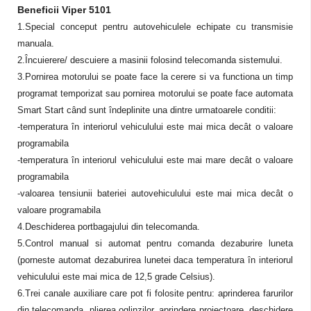
Beneficii Viper 5101
1.Special conceput pentru autovehiculele echipate cu transmisie
manuala.
2.Încuierere/ descuiere a masinii folosind telecomanda sistemului.
3.Pornirea motorului se poate face la cerere si va functiona un timp
programat temporizat sau pornirea motorului se poate face automata
Smart Start când sunt îndeplinite una dintre urmatoarele conditii:
-temperatura în interiorul vehiculului este mai mica decât o valoare
programabila
-temperatura în interiorul vehiculului este mai mare decât o valoare
programabila
-valoarea tensiunii bateriei autovehiculului este mai mica decât o
valoare programabila
4.Deschiderea portbagajului din telecomanda.
5.Control manual si automat pentru comanda dezaburire luneta
(porneste automat dezaburirea lunetei daca temperatura în interiorul
vehiculului este mai mica de 12,5 grade Celsius).
6.Trei canale auxiliare care pot fi folosite pentru: aprinderea farurilor
din telecomanda, plierea oglinzilor, aprindere proiectoare, deschidere