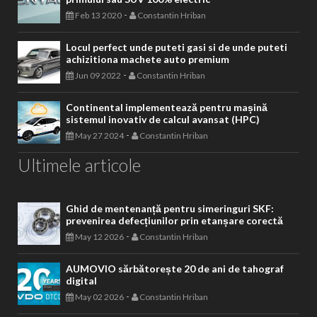
-
Feb 13 2020
Constantin Hriban
Locul perfect unde puteti gasi si de unde puteti
achizitiona machete auto premium
-
Jun 09 2022
Constantin Hriban
Continental implementează pentru mașină
sistemul inovativ de calcul avansat (HPC)
-
May 27 2024
Constantin Hriban
Ultimele articole
Ghid de mentenanță pentru simeringuri SKF:
prevenirea defecțiunilor prin etanșare corectă
-
May 12 2026
Constantin Hriban
AUMOVIO sărbătorește 20 de ani de tahograf
digital
-
May 02 2026
Constantin Hriban