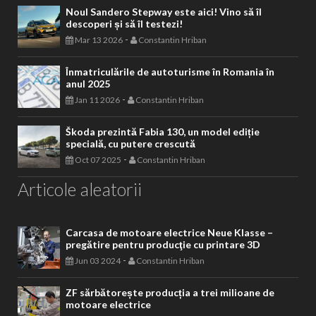
Noul Sandero Stepway este aici! Vino să îl
descoperi și să îl testezi!
-
Mar 13 2026
Constantin Hriban
Înmatriculările de autoturisme în Romania în
anul 2025
-
Jan 11 2026
Constantin Hriban
Škoda prezintă Fabia 130, un model ediție
specială, cu putere crescută
-
Oct 07 2025
Constantin Hriban
Articole aleatorii
Carcasa de motoare electrice Neue Klasse –
pregătire pentru producţie cu printare 3D
-
Jun 03 2024
Constantin Hriban
ZF sărbătorește producția a trei milioane de
motoare electrice