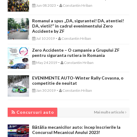
-
Jun 08 2023
Constantin Hriban
Romanul a spus „DA, sigurantei! DA, atentiei!
DA, vietii!” in cadrul evenimentului Zero
Accidente by ZF
-
Jul 10 2019
Constantin Hriban
Zero Accidente – O campanie a Grupului ZF
pentru siguranta rutiera in Romania
-
May 24 2019
Constantin Hriban
EVENIMENTE AUTO-Winter Rally Covasna, o
competitie de neuitat
-
Jan 30 2019
Constantin Hriban
CONCURSURI AUTO
Concursuri auto
Mai multe articole
Bătălia mecanicilor auto: încep înscrierile la
Concursul Mecanicul Anului 2023!