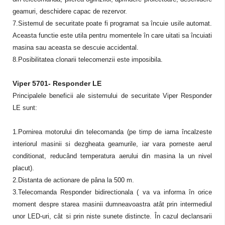
geamuri, deschidere capac de rezervor.
7.Sistemul de securitate poate fi programat sa încuie usile automat.
Aceasta functie este utila pentru momentele în care uitati sa încuiati
masina sau aceasta se descuie accidental.
8.Posibilitatea clonarii telecomenzii este imposibila.
Viper 5701- Responder LE
Principalele beneficii ale sistemului de securitate Viper Responder
LE sunt:
1.Pornirea motorului din telecomanda (pe timp de iarna încalzeste
interiorul masinii si dezgheata geamurile, iar vara porneste aerul
conditionat, reducând temperatura aerului din masina la un nivel
placut).
2.Distanta de actionare de pâna la 500 m.
3.Telecomanda Responder bidirectionala ( va va informa în orice
moment despre starea masinii dumneavoastra atât prin intermediul
unor LED-uri, cât si prin niste sunete distincte. În cazul declansarii