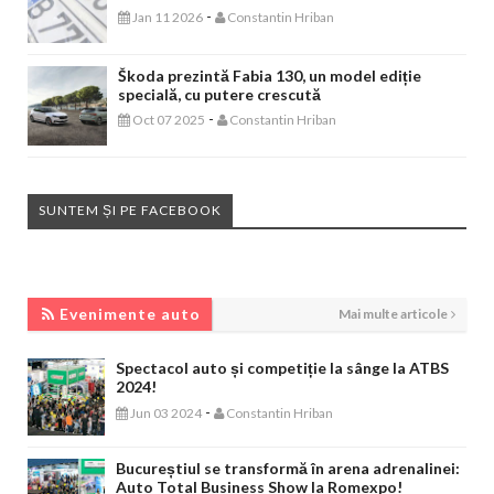
-
Jan 11 2026
Constantin Hriban
Škoda prezintă Fabia 130, un model ediție
specială, cu putere crescută
-
Oct 07 2025
Constantin Hriban
SUNTEM ȘI PE FACEBOOK
EVENIMENTE AUTO
Evenimente auto
Mai multe articole
Spectacol auto și competiție la sânge la ATBS
2024!
-
Jun 03 2024
Constantin Hriban
Bucureștiul se transformă în arena adrenalinei:
Auto Total Business Show la Romexpo!