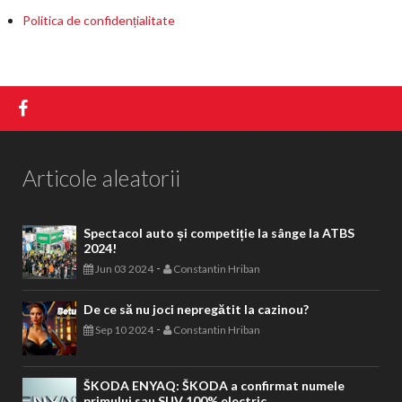
Politica de confidențialitate
Articole aleatorii
Spectacol auto și competiție la sânge la ATBS
2024!
-
Jun 03 2024
Constantin Hriban
De ce să nu joci nepregătit la cazinou?
-
Sep 10 2024
Constantin Hriban
ŠKODA ENYAQ: ŠKODA a confirmat numele
primului sau SUV 100% electric