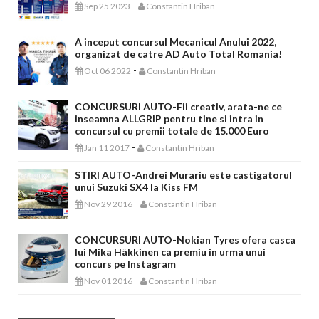
-
Sep 25 2023
Constantin Hriban
A inceput concursul Mecanicul Anului 2022,
organizat de catre AD Auto Total Romania!
-
Oct 06 2022
Constantin Hriban
CONCURSURI AUTO-Fii creativ, arata-ne ce
inseamna ALLGRIP pentru tine si intra in
concursul cu premii totale de 15.000 Euro
-
Jan 11 2017
Constantin Hriban
STIRI AUTO-Andrei Murariu este castigatorul
unui Suzuki SX4 la Kiss FM
-
Nov 29 2016
Constantin Hriban
CONCURSURI AUTO-Nokian Tyres ofera casca
lui Mika Häkkinen ca premiu in urma unui
concurs pe Instagram
-
Nov 01 2016
Constantin Hriban