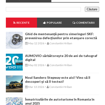
RECENTE
POPULARE
COMENTARII
Ghid de mentenanță pentru simeringuri SKF:
prevenirea defecțiunilor prin etanșare corectă
-
May 12 2026
Constantin Hriban
AUMOVIO sărbătorește 20 de ani de tahograf
digital
-
May 02 2026
Constantin Hriban
Noul Sandero Stepway este aici! Vino să îl
descoperi și să îl testezi!
-
Mar 13 2026
Constantin Hriban
Înmatriculările de autoturisme în Romania în
anul 2025