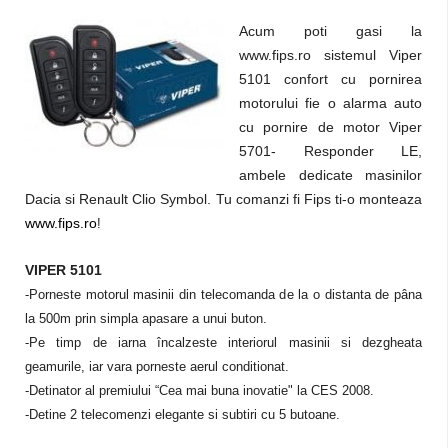
Acum poti gasi la
www.fips.ro sistemul Viper
5101 confort cu pornirea
motorului fie o alarma auto
cu pornire de motor Viper
5701- Responder LE,
ambele dedicate masinilor
Dacia si Renault Clio Symbol. Tu comanzi fi Fips ti-o monteaza
www.fips.ro
!
VIPER 5101
-Porneste motorul masinii din telecomanda de la o distanta de pâna
la 500m prin simpla apasare a unui buton.
-Pe timp de iarna încalzeste interiorul masinii si dezgheata
geamurile, iar vara porneste aerul conditionat.
-Detinator al premiului “Cea mai buna inovatie" la CES 2008.
-Detine 2 telecomenzi elegante si subtiri cu 5 butoane.