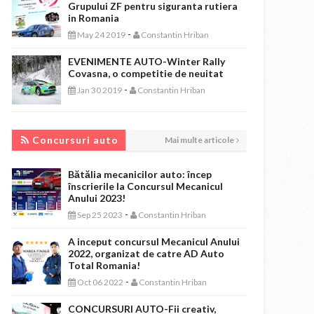
Grupului ZF pentru siguranta rutiera
in Romania
-
May 24 2019
Constantin Hriban
EVENIMENTE AUTO-Winter Rally
Covasna, o competitie de neuitat
-
Jan 30 2019
Constantin Hriban
CONCURSURI AUTO
Concursuri auto
Mai multe articole
Bătălia mecanicilor auto: încep
înscrierile la Concursul Mecanicul
Anului 2023!
-
Sep 25 2023
Constantin Hriban
A inceput concursul Mecanicul Anului
2022, organizat de catre AD Auto
Total Romania!
-
Oct 06 2022
Constantin Hriban
CONCURSURI AUTO-Fii creativ,