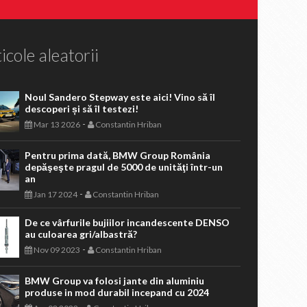
icole aleatorii
Noul Sandero Stepway este aici! Vino să îl
descoperi și să îl testezi!
-
Mar 13 2026
Constantin Hriban
Pentru prima dată, BMW Group România
depăşeşte pragul de 5000 de unităţi într-un
an
-
Jan 17 2024
Constantin Hriban
De ce vârfurile bujiilor incandescente DENSO
au culoarea gri/albastră?
-
Nov 09 2023
Constantin Hriban
BMW Group va folosi jante din aluminiu
produse in mod durabil incepand cu 2024