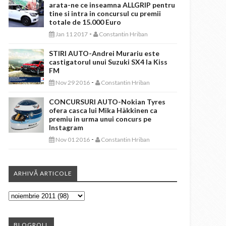
arata-ne ce inseamna ALLGRIP pentru
tine si intra in concursul cu premii
totale de 15.000 Euro
-
Jan 11 2017
Constantin Hriban
STIRI AUTO-Andrei Murariu este
castigatorul unui Suzuki SX4 la Kiss
FM
-
Nov 29 2016
Constantin Hriban
CONCURSURI AUTO-Nokian Tyres
ofera casca lui Mika Häkkinen ca
premiu in urma unui concurs pe
Instagram
-
Nov 01 2016
Constantin Hriban
ARHIVĂ ARTICOLE
BLOGROLL