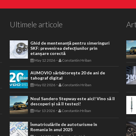
Ultimele articole
Art
Ghid de mentenanță pentru simeringuri
SKF: prevenirea defecțiunilor prin
etanșare corectă
-
May 12 2026
Constantin Hriban
AUMOVIO sărbătorește 20 de ani de
tahograf digital
-
May 02 2026
Constantin Hriban
Noul Sandero Stepway este aici! Vino să îl
descoperi și să îl testezi!
-
Mar 13 2026
Constantin Hriban
Înmatriculările de autoturisme în
Romania în anul 2025