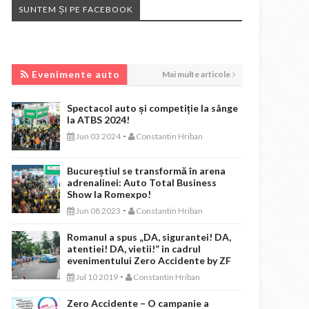
SUNTEM ȘI PE FACEBOOK
EVENIMENTE AUTO
Evenimente auto
Mai multe articole
Spectacol auto și competiție la sânge
la ATBS 2024!
-
Jun 03 2024
Constantin Hriban
Bucureștiul se transformă în arena
adrenalinei: Auto Total Business
Show la Romexpo!
-
Jun 08 2023
Constantin Hriban
Romanul a spus „DA, sigurantei! DA,
atentiei! DA, vietii!” in cadrul
evenimentului Zero Accidente by ZF
-
Jul 10 2019
Constantin Hriban
Zero Accidente – O campanie a