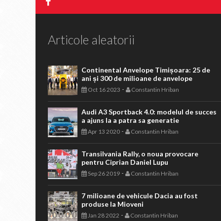
Articole aleatorii
Continental Anvelope Timișoara: 25 de
ani și 300 de milioane de anvelope
-
Oct 16 2023
Constantin Hriban
Audi A3 Sportback 4.0: modelul de succes
a ajuns la a patra sa generatie
-
Apr 13 2020
Constantin Hriban
Transilvania Rally, o noua provocare
pentru Ciprian Daniel Lupu
-
Sep 26 2019
Constantin Hriban
7 milioane de vehicule Dacia au fost
produse la Mioveni
-
Jan 28 2022
Constantin Hriban