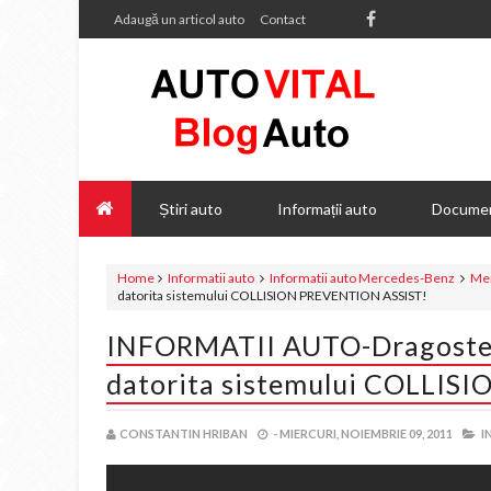
Adaugă un articol auto
Contact
Știri auto
Informații auto
Documen
Home
Informatii auto
Informatii auto Mercedes-Benz
Me
datorita sistemului COLLISION PREVENTION ASSIST!
INFORMATII AUTO-Dragoste la 
datorita sistemului COLLIS
CONSTANTIN HRIBAN
-
MIERCURI, NOIEMBRIE 09, 2011
I