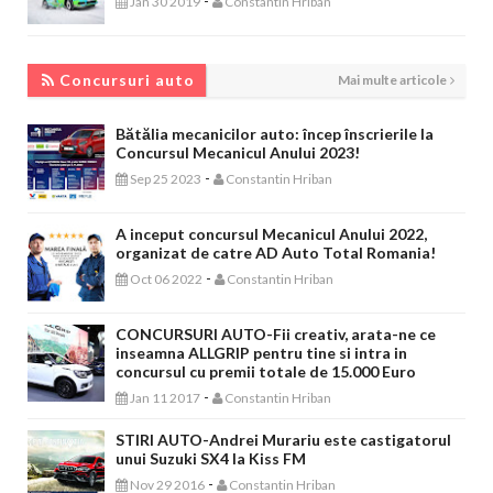
-
Jan 30 2019
Constantin Hriban
CONCURSURI AUTO
Concursuri auto
Mai multe articole
Bătălia mecanicilor auto: încep înscrierile la
Concursul Mecanicul Anului 2023!
-
Sep 25 2023
Constantin Hriban
A inceput concursul Mecanicul Anului 2022,
organizat de catre AD Auto Total Romania!
-
Oct 06 2022
Constantin Hriban
CONCURSURI AUTO-Fii creativ, arata-ne ce
inseamna ALLGRIP pentru tine si intra in
concursul cu premii totale de 15.000 Euro
-
Jan 11 2017
Constantin Hriban
STIRI AUTO-Andrei Murariu este castigatorul
unui Suzuki SX4 la Kiss FM
-
Nov 29 2016
Constantin Hriban