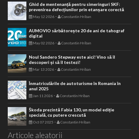
Ghid de mentenanță pentru simeringuri SKF:
prevenirea defecțiunilor prin etanșare corectă
-
May 12 2026
Constantin Hriban
AUMOVIO sărbătorește 20 de ani de tahograf
digital
-
May 02 2026
Constantin Hriban
Noul Sandero Stepway este aici! Vino să îl
descoperi și să îl testezi!
-
Mar 13 2026
Constantin Hriban
Înmatriculările de autoturisme în Romania în
anul 2025
-
Jan 11 2026
Constantin Hriban
Škoda prezintă Fabia 130, un model ediție
specială, cu putere crescută
-
Oct 07 2025
Constantin Hriban
Articole aleatorii