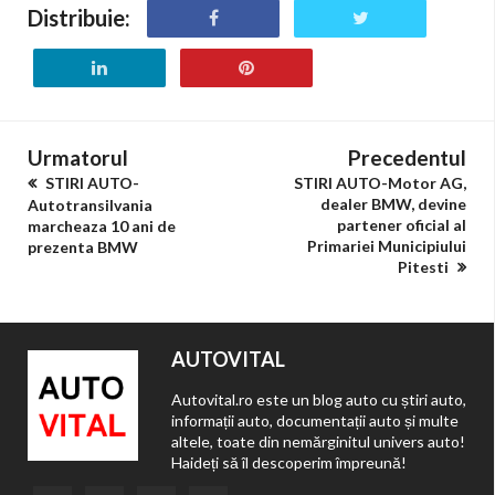
Distribuie:
Urmatorul
Precedentul
STIRI AUTO-
STIRI AUTO-Motor AG,
dealer BMW, devine
Autotransilvania
partener oficial al
marcheaza 10 ani de
Primariei Municipiului
prezenta BMW
Pitesti
AUTOVITAL
Autovital.ro este un blog auto cu știri auto,
informații auto, documentații auto și multe
altele, toate din nemărginitul univers auto!
Haideți să îl descoperim împreună!