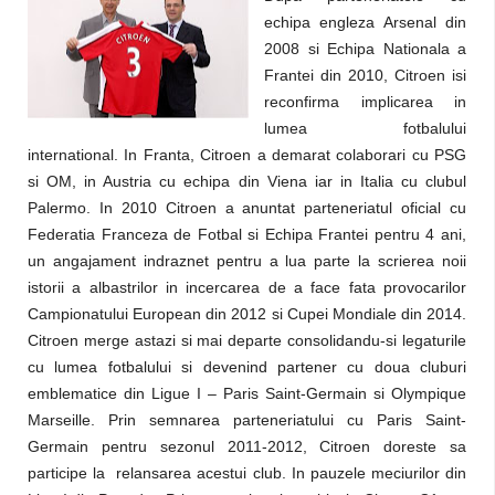
echipa engleza Arsenal din
2008 si Echipa Nationala a
Frantei din 2010, Citroen isi
reconfirma implicarea in
lumea fotbalului
international. In Franta, Citroen a demarat colaborari cu PSG
si OM, in Austria cu echipa din Viena iar in Italia cu clubul
Palermo. In 2010 Citroen a anuntat parteneriatul oficial cu
Federatia Franceza de Fotbal si Echipa Frantei pentru 4 ani,
un angajament indraznet pentru a lua parte la scrierea noii
istorii a albastrilor in incercarea de a face fata provocarilor
Campionatului European din 2012 si Cupei Mondiale din 2014.
Citroen merge astazi si mai departe consolidandu-si legaturile
cu lumea fotbalului si devenind partener cu doua cluburi
emblematice din Ligue I – Paris Saint-Germain si Olympique
Marseille. Prin semnarea parteneriatului cu Paris Saint-
Germain pentru sezonul 2011-2012, Citroen doreste sa
participe la relansarea acestui club. In pauzele meciurilor din