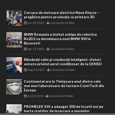
Carcasa de motoare electrice Neue Klasse –
pregătire pentru producţie cu printare 3D
-
Jun 03 2024
Constantin Hriban
BMW Romania a invitat echipa de robotica
Ro2D2 sa dezveleasca noul BMW XM la
Bucuresti
-
Apr 11 2023
Constantin Hriban
Rămâneți calm și conduceți inteligent: sfaturi
avizate privind aerul condiționat de la DENSO
-
Aug 24 2025
Constantin Hriban
Continental are la Timișoara unul dintre cele
mai mari laboratoare de testare ContiTech din
Europa
-
Jul 25 2024
Constantin Hriban
PROMELEK XXI a adaugat 200 de locatii noi pe
harta statiilor de incarcare a masinilor