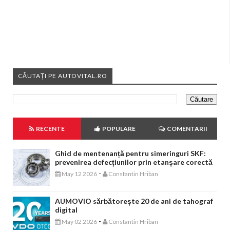
CĂUTAȚI PE AUTOVITAL.RO
RECENTE
POPULARE
COMENTARII
Ghid de mentenanță pentru simeringuri SKF:
prevenirea defecțiunilor prin etanșare corectă
-
May 12 2026
Constantin Hriban
AUMOVIO sărbătorește 20 de ani de tahograf
digital
-
May 02 2026
Constantin Hriban