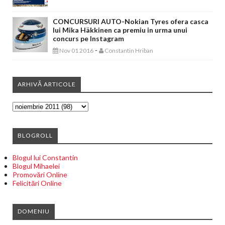
CONCURSURI AUTO-Nokian Tyres ofera casca
lui Mika Häkkinen ca premiu in urma unui
concurs pe Instagram
-
Nov 01 2016
Constantin Hriban
ARHIVĂ ARTICOLE
BLOGROLL
Blogul lui Constantin
Blogul Mihaelei
Promovări Online
Felicitări Online
DOMENIU