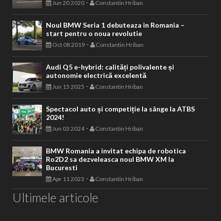
-
Jun 20 2020
Constantin Hriban
Noul BMW Seria 1 debuteaza in Romania –
start pentru o noua revolutie
-
Oct 08 2019
Constantin Hriban
Audi Q5 e-hybrid: calități polivalente și
autonomie electrică excelentă
-
Jun 15 2025
Constantin Hriban
Spectacol auto și competiție la sânge la ATBS
2024!
-
Jun 03 2024
Constantin Hriban
BMW Romania a invitat echipa de robotica
Ro2D2 sa dezveleasca noul BMW XM la
Bucuresti
-
Apr 11 2023
Constantin Hriban
Ultimele articole