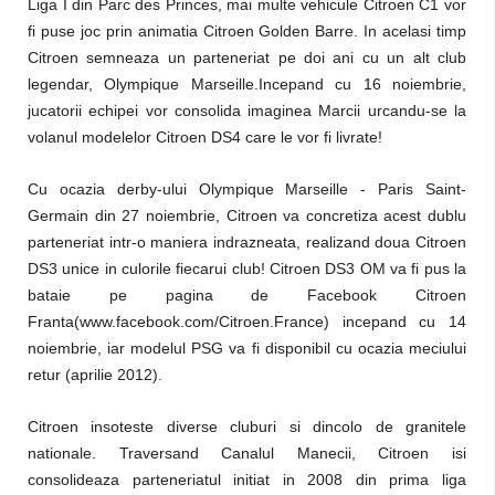
Liga I din Parc des Princes, mai multe vehicule Citroen C1 vor
fi puse joc prin animatia Citroen Golden Barre. In acelasi timp
Citroen semneaza un parteneriat pe doi ani cu un alt club
legendar, Olympique Marseille.Incepand cu 16 noiembrie,
jucatorii echipei vor consolida imaginea Marcii urcandu-se la
volanul modelelor Citroen DS4 care le vor fi livrate!
Cu ocazia derby-ului Olympique Marseille - Paris Saint-
Germain din 27 noiembrie, Citroen va concretiza acest dublu
parteneriat intr-o maniera indrazneata, realizand doua Citroen
DS3 unice in culorile fiecarui club! Citroen DS3 OM va fi pus la
bataie pe pagina de Facebook Citroen
Franta(www.facebook.com/Citroen.France) incepand cu 14
noiembrie, iar modelul PSG va fi disponibil cu ocazia meciului
retur (aprilie 2012).
Citroen insoteste diverse cluburi si dincolo de granitele
nationale. Traversand Canalul Manecii, Citroen isi
consolideaza parteneriatul initiat in 2008 din prima liga