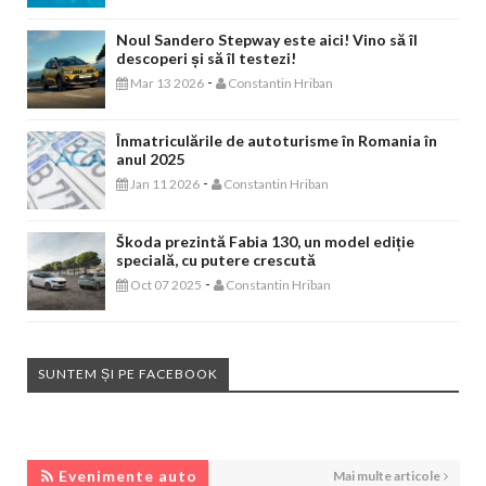
Noul Sandero Stepway este aici! Vino să îl
descoperi și să îl testezi!
-
Mar 13 2026
Constantin Hriban
Înmatriculările de autoturisme în Romania în
anul 2025
-
Jan 11 2026
Constantin Hriban
Škoda prezintă Fabia 130, un model ediție
specială, cu putere crescută
-
Oct 07 2025
Constantin Hriban
SUNTEM ȘI PE FACEBOOK
EVENIMENTE AUTO
Evenimente auto
Mai multe articole