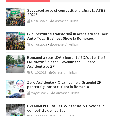
Spectacol auto și competiție la sânge la ATBS
2024!
-
Jun 03 2024
Constantin Hriban
Bucureștiul se transformă în arena adrenalinei:
Auto Total Business Show la Romexpo!
-
Jun 08 2023
Constantin Hriban
Romanul a spus „DA, sigurantei! DA, atentiei!
DA, vietii!” in cadrul evenimentului Zero
Accidente by ZF
-
Jul 10 2019
Constantin Hriban
Zero Accidente – O campanie a Grupului ZF
pentru siguranta rutiera in Romania
-
May 24 2019
Constantin Hriban
EVENIMENTE AUTO-Winter Rally Covasna, o
competitie de neuitat