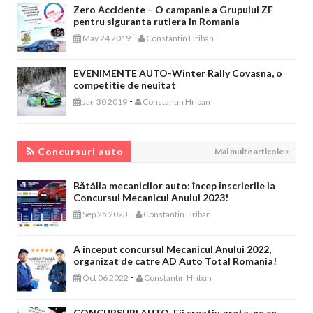
Zero Accidente – O campanie a Grupului ZF
pentru siguranta rutiera in Romania
-
May 24 2019
Constantin Hriban
EVENIMENTE AUTO-Winter Rally Covasna, o
competitie de neuitat
-
Jan 30 2019
Constantin Hriban
CONCURSURI AUTO
Concursuri auto
Mai multe articole
Bătălia mecanicilor auto: încep înscrierile la
Concursul Mecanicul Anului 2023!
-
Sep 25 2023
Constantin Hriban
A inceput concursul Mecanicul Anului 2022,
organizat de catre AD Auto Total Romania!
-
Oct 06 2022
Constantin Hriban
CONCURSURI AUTO-Fii creativ, arata-ne ce