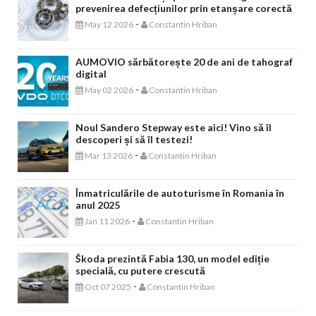
prevenirea defecțiunilor prin etanșare corectă
-
May 12 2026
Constantin Hriban
AUMOVIO sărbătorește 20 de ani de tahograf
digital
-
May 02 2026
Constantin Hriban
Noul Sandero Stepway este aici! Vino să îl
descoperi și să îl testezi!
-
Mar 13 2026
Constantin Hriban
Înmatriculările de autoturisme în Romania în
anul 2025
-
Jan 11 2026
Constantin Hriban
Škoda prezintă Fabia 130, un model ediție
specială, cu putere crescută
-
Oct 07 2025
Constantin Hriban