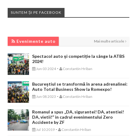
SUNTEM ȘI PE FACEBOOK
EVENIMENTE AUTO
Evenimente auto
Mai multe articole
Spectacol auto și competiție la sânge la ATBS
2024!
-
Jun 03 2024
Constantin Hriban
Bucureștiul se transformă în arena adrenalinei:
Auto Total Business Show la Romexpo!
-
Jun 08 2023
Constantin Hriban
Romanul a spus „DA, sigurantei! DA, atentiei!
DA, vietii!” in cadrul evenimentului Zero
Accidente by ZF
-
Jul 10 2019
Constantin Hriban