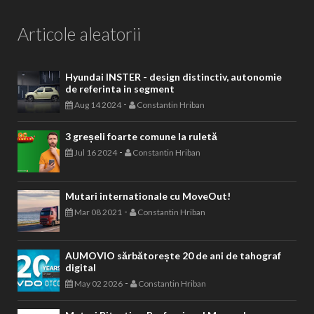
Articole aleatorii
Hyundai INSTER - design distinctiv, autonomie
de referinta in segment
-
Aug 14 2024
Constantin Hriban
3 greșeli foarte comune la ruletă
-
Jul 16 2024
Constantin Hriban
Mutari internationale cu MoveOut!
-
Mar 08 2021
Constantin Hriban
AUMOVIO sărbătorește 20 de ani de tahograf
digital
-
May 02 2026
Constantin Hriban