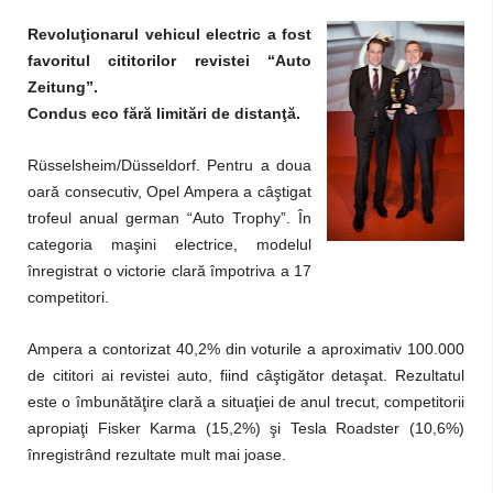
Revoluţionarul vehicul electric a fost
favoritul cititorilor revistei “Auto
Zeitung”.
Condus eco fără limitări de distanţă.
Rüsselsheim/Düsseldorf. Pentru a doua
oară consecutiv, Opel Ampera a câştigat
trofeul anual german “Auto Trophy”. În
categoria maşini electrice, modelul
înregistrat o victorie clară împotriva a 17
competitori.
Ampera a contorizat 40,2% din voturile a aproximativ 100.000
de cititori ai revistei auto, fiind câştigător detaşat. Rezultatul
este o îmbunătăţire clară a situaţiei de anul trecut, competitorii
apropiaţi Fisker Karma (15,2%) şi Tesla Roadster (10,6%)
înregistrând rezultate mult mai joase.