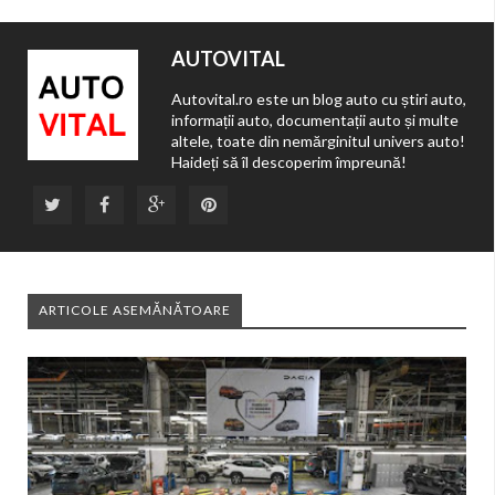
AUTOVITAL
Autovital.ro este un blog auto cu știri auto,
informații auto, documentații auto și multe
altele, toate din nemărginitul univers auto!
Haideți să îl descoperim împreună!
ARTICOLE ASEMĂNĂTOARE