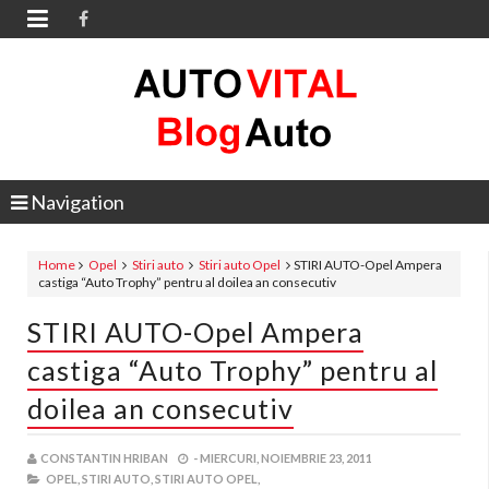

Navigation
Home
Opel
Stiri auto
Stiri auto Opel
STIRI AUTO-Opel Ampera
castiga “Auto Trophy” pentru al doilea an consecutiv
STIRI AUTO-Opel Ampera
castiga “Auto Trophy” pentru al
doilea an consecutiv
CONSTANTIN HRIBAN
-
MIERCURI, NOIEMBRIE 23, 2011
OPEL,
STIRI AUTO,
STIRI AUTO OPEL,