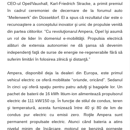
CEO-ul Opel/Vauxhall, Karl-Friedrich Stracke, a primit premiul
în cadrul ceremoniei de decernare de la forumul auto
“Meilenwerk” din Düsseldorf. El a spus că rezultatul clar este o
recunoaştere a conceptului inovator şi unic de propulsie venită
din partea cititorilor. “Cu revoluţionarul Ampera, Opel îşi asumă
un rol de lider în domeniul e-mobilităţii. Propulsia electrică
alături de extensia autonomiei ne dă şansa să devenim
independenţi faţă de surse de energie ne-regenerabile fără să
suferim limitări în folosirea zilnică şi distanţă.”
Ampera, disponibil deja la dealeri din Europa, este primul
vehicul electric ce oferă mobilitate “oriunde, oricând”. Sedanul
în cinci uşi oferă spaţiu pentru patru adulţi şi bagajele lor. Un
pachet de baterii de 16 kWh litium-ion alimentează propulsorul
electric de 111 kW/150 cp. În funcţie de stilul de condus, teren
şi temperatură, acesta furnizează între 40 şi 80 de km de
condus pur electric cu emisii zero. Roţile Ampera sunt
permanent propulsate electric. Atunci când bateria a atins
nivelul minim de încărcare, motorul pe benzină porneşte