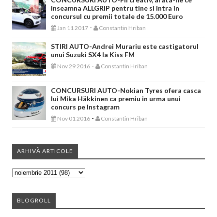
inseamna ALLGRIP pentru tine si intra in
concursul cu premii totale de 15.000 Euro
-
Jan 11 2017
Constantin Hriban
STIRI AUTO-Andrei Murariu este castigatorul
unui Suzuki SX4 la Kiss FM
-
Nov 29 2016
Constantin Hriban
CONCURSURI AUTO-Nokian Tyres ofera casca
lui Mika Häkkinen ca premiu in urma unui
concurs pe Instagram
-
Nov 01 2016
Constantin Hriban
ARHIVĂ ARTICOLE
BLOGROLL