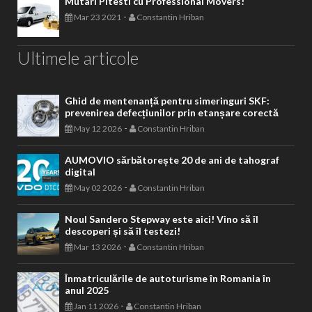
Mutari Pitesti cu Professional Movers!
-
Mar 23 2021
Constantin Hriban
Ultimele articole
Ghid de mentenanță pentru simeringuri SKF:
prevenirea defecțiunilor prin etanșare corectă
-
May 12 2026
Constantin Hriban
AUMOVIO sărbătorește 20 de ani de tahograf
digital
-
May 02 2026
Constantin Hriban
Noul Sandero Stepway este aici! Vino să îl
descoperi și să îl testezi!
-
Mar 13 2026
Constantin Hriban
Înmatriculările de autoturisme în Romania în
anul 2025
-
Jan 11 2026
Constantin Hriban