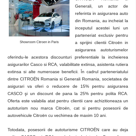
Generali, un actor de
referinta in asigurarea auto
din Romania, au incheiat la
inceputul acestei luni un
parteneriat exclusiv pentru
Showroom Citroen in Paris
a sprijini clientii Citroën in
asigurarea autoturismelor
oferindu-le acestora discounturi preferentiale la incheierea
asigurarilor Casco si RCA, valabilitate extinsa, asistenta rutiera
extinsa si alte numeroase beneficii. În cadrul parteneriatului
dintre CITROËN Romania si Generali Romania, societatea de
asigurari va oferi o reducere de 15% pentru asigurarea
CASCO şi un discount de pana la 25% pentru polita RCA.
Oferta este valabila atat pentru clientii care achizitioneaza un
autoturism nou marca Citroën, cat si pentru posesorii de
autovehicule Citroën cu vechimea de maxim 10 ani.
Totodata, posesorii de autoturisme CITROËN care au deja