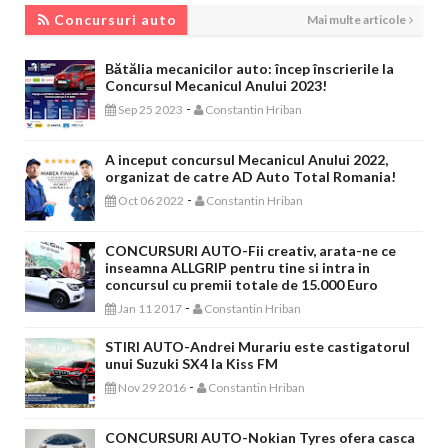
CONCURSURI AUTO
Concursuri auto
Mai multe articole
Bătălia mecanicilor auto: încep înscrierile la
Concursul Mecanicul Anului 2023!
-
Sep 25 2023
Constantin Hriban
A inceput concursul Mecanicul Anului 2022,
organizat de catre AD Auto Total Romania!
-
Oct 06 2022
Constantin Hriban
CONCURSURI AUTO-Fii creativ, arata-ne ce
inseamna ALLGRIP pentru tine si intra in
concursul cu premii totale de 15.000 Euro
-
Jan 11 2017
Constantin Hriban
STIRI AUTO-Andrei Murariu este castigatorul
unui Suzuki SX4 la Kiss FM
-
Nov 29 2016
Constantin Hriban
CONCURSURI AUTO-Nokian Tyres ofera casca