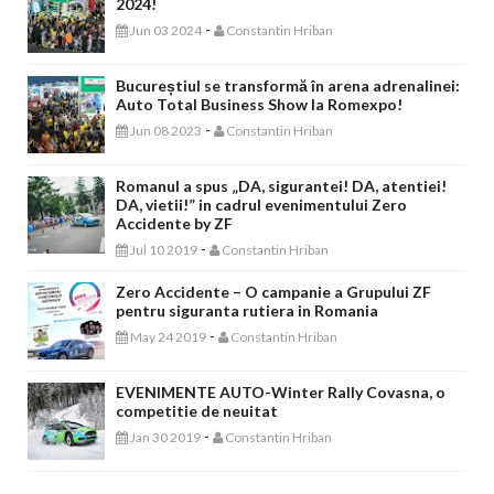
2024!
-
Jun 03 2024
Constantin Hriban
Bucureștiul se transformă în arena adrenalinei:
Auto Total Business Show la Romexpo!
-
Jun 08 2023
Constantin Hriban
Romanul a spus „DA, sigurantei! DA, atentiei!
DA, vietii!” in cadrul evenimentului Zero
Accidente by ZF
-
Jul 10 2019
Constantin Hriban
Zero Accidente – O campanie a Grupului ZF
pentru siguranta rutiera in Romania
-
May 24 2019
Constantin Hriban
EVENIMENTE AUTO-Winter Rally Covasna, o
competitie de neuitat
-
Jan 30 2019
Constantin Hriban