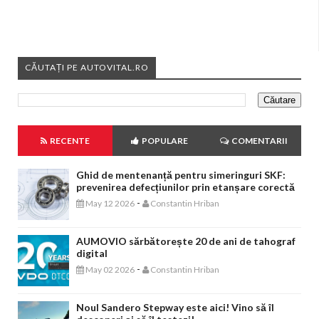
CĂUTAȚI PE AUTOVITAL.RO
RECENTE
POPULARE
COMENTARII
Ghid de mentenanță pentru simeringuri SKF:
prevenirea defecțiunilor prin etanșare corectă
-
May 12 2026
Constantin Hriban
AUMOVIO sărbătorește 20 de ani de tahograf
digital
-
May 02 2026
Constantin Hriban
Noul Sandero Stepway este aici! Vino să îl