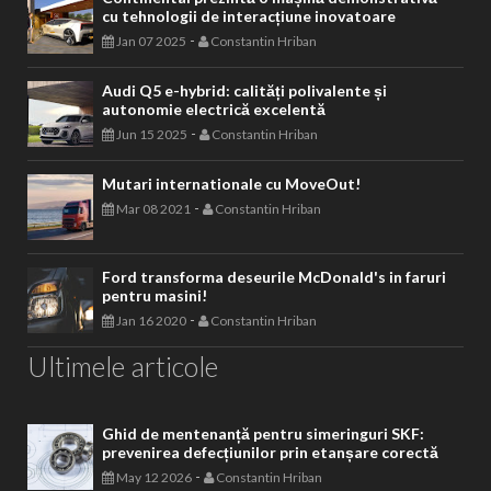
cu tehnologii de interacțiune inovatoare
-
Jan 07 2025
Constantin Hriban
Audi Q5 e-hybrid: calități polivalente și
autonomie electrică excelentă
-
Jun 15 2025
Constantin Hriban
Mutari internationale cu MoveOut!
-
Mar 08 2021
Constantin Hriban
Ford transforma deseurile McDonald's in faruri
pentru masini!
-
Jan 16 2020
Constantin Hriban
Ultimele articole
Ghid de mentenanță pentru simeringuri SKF:
prevenirea defecțiunilor prin etanșare corectă
-
May 12 2026
Constantin Hriban