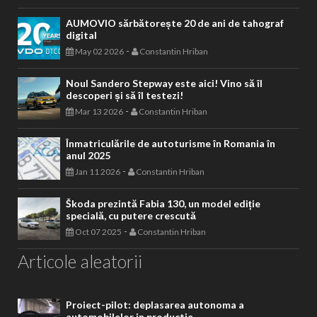
AUMOVIO sărbătorește 20 de ani de tahograf
digital
-
May 02 2026
Constantin Hriban
Noul Sandero Stepway este aici! Vino să îl
descoperi și să îl testezi!
-
Mar 13 2026
Constantin Hriban
Înmatriculările de autoturisme în Romania în
anul 2025
-
Jan 11 2026
Constantin Hriban
Škoda prezintă Fabia 130, un model ediție
specială, cu putere crescută
-
Oct 07 2025
Constantin Hriban
Articole aleatorii
Proiect-pilot: deplasarea autonoma a
automobilelor in productie