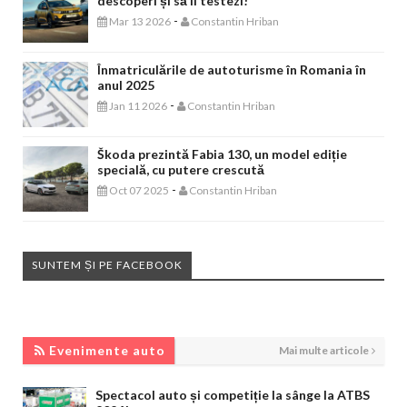
descoperi și să îl testezi!
-
Mar 13 2026
Constantin Hriban
Înmatriculările de autoturisme în Romania în
anul 2025
-
Jan 11 2026
Constantin Hriban
Škoda prezintă Fabia 130, un model ediție
specială, cu putere crescută
-
Oct 07 2025
Constantin Hriban
SUNTEM ȘI PE FACEBOOK
EVENIMENTE AUTO
Evenimente auto
Mai multe articole
Spectacol auto și competiție la sânge la ATBS