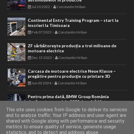
-
Jul 20 2022
Constantin Hriban
Continental Entry Training Program – start la
inscrieri la Timisoara
-
Feb 07 2023
Constantin Hriban
ZF sărbătorește producția a trei milioane de
motoare electrice
-
Dec 15 2023
Constantin Hriban
Carcasa de motoare electrice Neue Klasse –
pregătire pentru producţie cu printare 3D
-
Jun 03 2024
Constantin Hriban
Pentru prima dată, BMW Group România
depăşeşte pragul de 5000 de unităţi într-un an
-
Jan 17 2024
Constantin Hriban
This site uses cookies from Google to deliver its services
and to analyze traffic. Your IP address and user-agent are
shared with Google along with performance and security
metrics to ensure quality of service, generate usage
AUTOVITAL - Blog Auto
Copyright © 2011 - 2026. Toate drepturile
statistics, and to detect and address abuse.