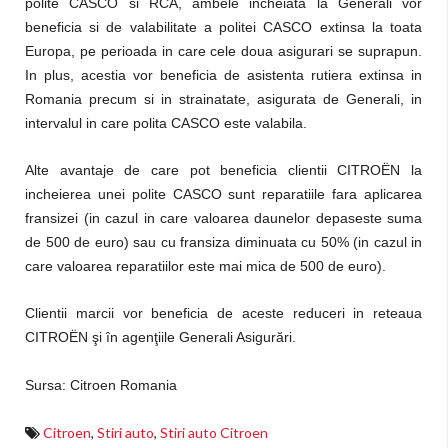
polite CASCO si RCA, ambele incheiata la Generali vor
beneficia si de valabilitate a politei CASCO extinsa la toata
Europa, pe perioada in care cele doua asigurari se suprapun.
In plus, acestia vor beneficia de asistenta rutiera extinsa in
Romania precum si in strainatate, asigurata de Generali, in
intervalul in care polita CASCO este valabila.
Alte avantaje de care pot beneficia clientii CITROËN la
incheierea unei polite CASCO sunt reparatiile fara aplicarea
fransizei (in cazul in care valoarea daunelor depaseste suma
de 500 de euro) sau cu fransiza diminuata cu 50% (in cazul in
care valoarea reparatiilor este mai mica de 500 de euro).
Clientii marcii vor beneficia de aceste reduceri in reteaua
CITROËN şi în agenţiile Generali Asigurări.
Sursa: Citroen Romania
Citroen
,
Stiri auto
,
Stiri auto Citroen