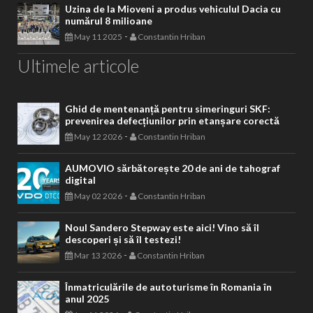
Uzina de la Mioveni a produs vehiculul Dacia cu
numărul 8 milioane
-
May 11 2025
Constantin Hriban
Ultimele articole
Ghid de mentenanță pentru simeringuri SKF:
prevenirea defecțiunilor prin etanșare corectă
-
May 12 2026
Constantin Hriban
AUMOVIO sărbătorește 20 de ani de tahograf
digital
-
May 02 2026
Constantin Hriban
Noul Sandero Stepway este aici! Vino să îl
descoperi și să îl testezi!
-
Mar 13 2026
Constantin Hriban
Înmatriculările de autoturisme în Romania în
anul 2025