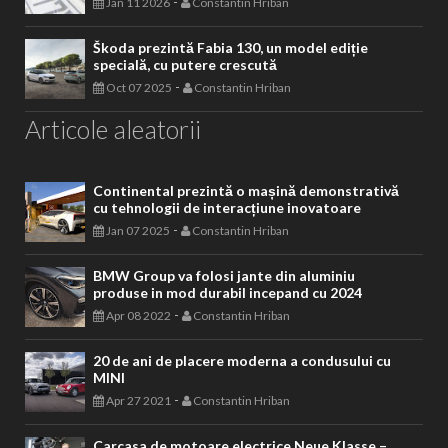
-
Jan 11 2026
Constantin Hriban
Škoda prezintă Fabia 130, un model ediție
specială, cu putere crescută
-
Oct 07 2025
Constantin Hriban
Articole aleatorii
Continental prezintă o mașină demonstrativă
cu tehnologii de interacțiune inovatoare
-
Jan 07 2025
Constantin Hriban
BMW Group va folosi jante din aluminiu
produse in mod durabil incepand cu 2024
-
Apr 08 2022
Constantin Hriban
20 de ani de placere moderna a condusului cu
MINI
-
Apr 27 2021
Constantin Hriban
Carcasa de motoare electrice Neue Klasse –