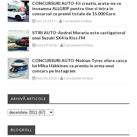
CONCURSURI AUTO-Fii creativ, arata-ne ce
inseamna ALLGRIP pentru tine si intra in
concursul cu premii totale de 15.000 Euro
-
Jan 11 2017
Constantin Hriban
STIRI AUTO-Andrei Murariu este castigatorul
unui Suzuki SX4 la Kiss FM
-
Nov 29 2016
Constantin Hriban
CONCURSURI AUTO-Nokian Tyres ofera casca
lui Mika Häkkinen ca premiu in urma unui
concurs pe Instagram
-
Nov 01 2016
Constantin Hriban
ARHIVĂ ARTICOLE
BLOGROLL