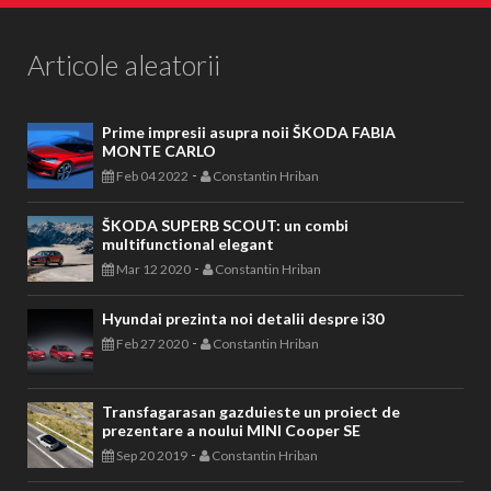
Articole aleatorii
Prime impresii asupra noii ŠKODA FABIA
MONTE CARLO
-
Feb 04 2022
Constantin Hriban
ŠKODA SUPERB SCOUT: un combi
multifunctional elegant
-
Mar 12 2020
Constantin Hriban
Hyundai prezinta noi detalii despre i30
-
Feb 27 2020
Constantin Hriban
Transfagarasan gazduieste un proiect de
prezentare a noului MINI Cooper SE
-
Sep 20 2019
Constantin Hriban