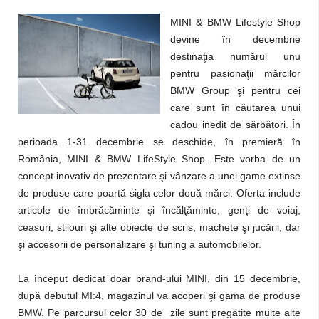
MINI & BMW Lifestyle Shop
devine în decembrie
destinaţia numărul unu
pentru pasionaţii mărcilor
BMW Group şi pentru cei
care sunt în căutarea unui
cadou inedit de sărbători. În
perioada 1-31 decembrie se deschide, în premieră în
România, MINI & BMW LifeStyle Shop. Este vorba de un
concept inovativ de prezentare şi vânzare a unei game extinse
de produse care poartă sigla celor două mărci. Oferta include
articole de îmbrăcăminte şi încălţăminte, genţi de voiaj,
ceasuri, stilouri şi alte obiecte de scris, machete şi jucării, dar
şi accesorii de personalizare şi tuning a automobilelor.
La început dedicat doar brand-ului MINI, din 15 decembrie,
după debutul MI:4, magazinul va acoperi şi gama de produse
BMW. Pe parcursul celor 30 de zile sunt pregătite multe alte