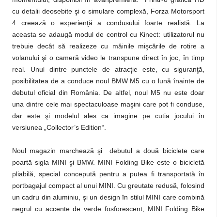
cu detalii deosebite şi o simulare complexă, Forza Motorsport
4 creează o experienţă a condusului foarte realistă. La
aceasta se adaugă modul de control cu Kinect: utilizatorul nu
trebuie decât să realizeze cu mâinile mişcările de rotire a
volanului şi o cameră video le transpune direct în joc, în timp
real. Unul dintre punctele de atracţie este, cu siguranţă,
posibilitatea de a conduce noul BMW M5 cu o lună înainte de
debutul oficial din România. De altfel, noul M5 nu este doar
una dintre cele mai spectaculoase maşini care pot fi conduse,
dar este şi modelul ales ca imagine pe cutia jocului în
versiunea „Collector’s Edition“.
Noul magazin marchează şi debutul a două biciclete care
poartă sigla MINI şi BMW. MINI Folding Bike este o bicicletă
pliabilă, special concepută pentru a putea fi transportată în
portbagajul compact al unui MINI. Cu greutate redusă, folosind
un cadru din aluminiu, şi un design în stilul MINI care combină
negrul cu accente de verde fosforescent, MINI Folding Bike