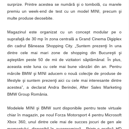
surprize. Printre acestea se numără şi o tombolă, cu marele
premiu un week-end de test cu un model MINI, precum şi
multe produse deosebite.
Magazinul este organizat cu un concept modular pe o
suprafaţă de 30 mp în zona centrală a Grand Cinema Digiplex
din cadrul Băneasa Shopping City. „Suntem prezenţi în una
dintre cele mai mari zone de shopping din Bucureşti şi
aşteptăm peste 50 de mii de vizitatori săptămânal. În plus,
aceasta este luna cu cele mai bune vânzări din an. Pentru
mărcile BMW şi MINI aducem o nouă colecţie de produse de
lifestyle şi suntem prezenţi aici cu cele mai interesante dintre
acestea”, a declarat Andra Berindei, After Sales Marketing
BMW Group România.
Modelele MINI şi BMW sunt disponibile pentru teste virtuale
chiar în magazin, pe noul Forza Motorsport 4 pentru Microsoft
Xbox 360, unul dintre cele mai de succes jocuri de gen ale
momentului, disponibil în avanpremieră. Printr-o grafică HD