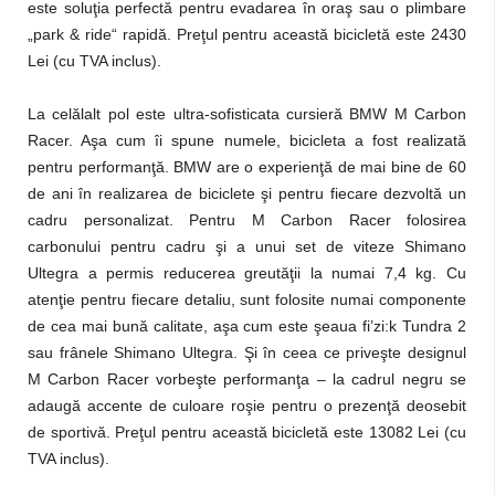
este soluţia perfectă pentru evadarea în oraş sau o plimbare
„park & ride“ rapidă. Preţul pentru această bicicletă este 2430
Lei (cu TVA inclus).
La celălalt pol este ultra-sofisticata cursieră BMW M Carbon
Racer. Aşa cum îi spune numele, bicicleta a fost realizată
pentru performanţă. BMW are o experienţă de mai bine de 60
de ani în realizarea de biciclete şi pentru fiecare dezvoltă un
cadru personalizat. Pentru M Carbon Racer folosirea
carbonului pentru cadru şi a unui set de viteze Shimano
Ultegra a permis reducerea greutăţii la numai 7,4 kg. Cu
atenţie pentru fiecare detaliu, sunt folosite numai componente
de cea mai bună calitate, aşa cum este şeaua fi’zi:k Tundra 2
sau frânele Shimano Ultegra. Şi în ceea ce priveşte designul
M Carbon Racer vorbeşte performanţa – la cadrul negru se
adaugă accente de culoare roşie pentru o prezenţă deosebit
de sportivă. Preţul pentru această bicicletă este 13082 Lei (cu
TVA inclus).