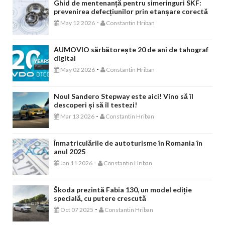
Ghid de mentenanță pentru simeringuri SKF:
prevenirea defecțiunilor prin etanșare corectă
-
May 12 2026
Constantin Hriban
AUMOVIO sărbătorește 20 de ani de tahograf
digital
-
May 02 2026
Constantin Hriban
Noul Sandero Stepway este aici! Vino să îl
descoperi și să îl testezi!
-
Mar 13 2026
Constantin Hriban
Înmatriculările de autoturisme în Romania în
anul 2025
-
Jan 11 2026
Constantin Hriban
Škoda prezintă Fabia 130, un model ediție
specială, cu putere crescută
-
Oct 07 2025
Constantin Hriban