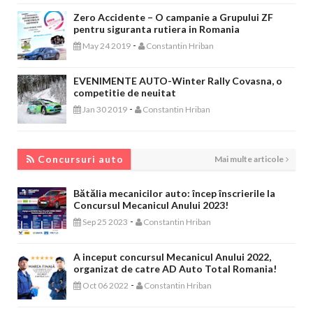
Zero Accidente – O campanie a Grupului ZF
pentru siguranta rutiera in Romania
-
May 24 2019
Constantin Hriban
EVENIMENTE AUTO-Winter Rally Covasna, o
competitie de neuitat
-
Jan 30 2019
Constantin Hriban
CONCURSURI AUTO
Concursuri auto
Mai multe articole
Bătălia mecanicilor auto: încep înscrierile la
Concursul Mecanicul Anului 2023!
-
Sep 25 2023
Constantin Hriban
A inceput concursul Mecanicul Anului 2022,
organizat de catre AD Auto Total Romania!
-
Oct 06 2022
Constantin Hriban