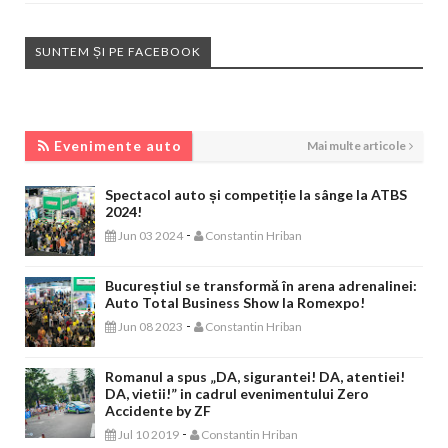
SUNTEM ȘI PE FACEBOOK
EVENIMENTE AUTO
Evenimente auto
Mai multe articole
Spectacol auto și competiție la sânge la ATBS
2024!
-
Jun 03 2024
Constantin Hriban
Bucureștiul se transformă în arena adrenalinei:
Auto Total Business Show la Romexpo!
-
Jun 08 2023
Constantin Hriban
Romanul a spus „DA, sigurantei! DA, atentiei!
DA, vietii!” in cadrul evenimentului Zero
Accidente by ZF
-
Jul 10 2019
Constantin Hriban