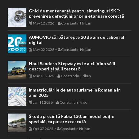
Ghid de mentenanță pentru simeringuri SKF:
prevenirea defecțiunilor prin etanșare corectă
-
May 12 2026
Constantin Hriban
AUMOVIO sărbătorește 20 de ani de tahograf
digital
-
May 02 2026
Constantin Hriban
Noul Sandero Stepway este aici! Vino să îl
descoperi și să îl testezi!
-
Mar 13 2026
Constantin Hriban
Înmatriculările de autoturisme în Romania în
anul 2025
-
Jan 11 2026
Constantin Hriban
Škoda prezintă Fabia 130, un model ediție
specială, cu putere crescută
-
Oct 07 2025
Constantin Hriban