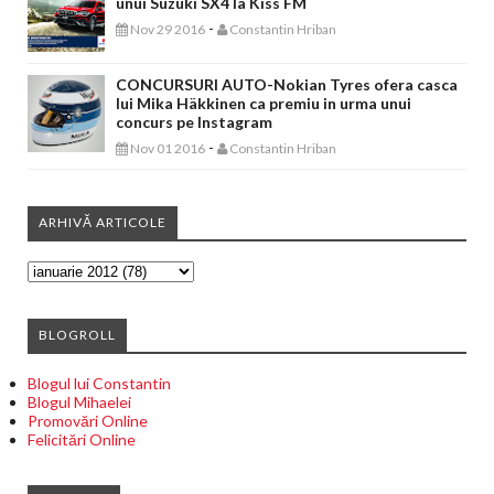
unui Suzuki SX4 la Kiss FM
-
Nov 29 2016
Constantin Hriban
CONCURSURI AUTO-Nokian Tyres ofera casca
lui Mika Häkkinen ca premiu in urma unui
concurs pe Instagram
-
Nov 01 2016
Constantin Hriban
ARHIVĂ ARTICOLE
BLOGROLL
Blogul lui Constantin
Blogul Mihaelei
Promovări Online
Felicitări Online