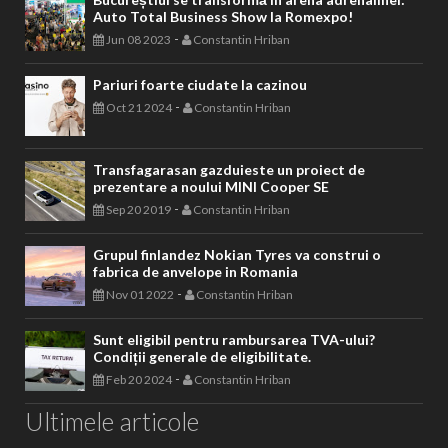
Auto Total Business Show la Romexpo!
-
Jun 08 2023
Constantin Hriban
Pariuri foarte ciudate la cazinou
-
Oct 21 2024
Constantin Hriban
Transfagarasan gazduieste un proiect de
prezentare a noului MINI Cooper SE
-
Sep 20 2019
Constantin Hriban
Grupul finlandez Nokian Tyres va construi o
fabrica de anvelope in Romania
-
Nov 01 2022
Constantin Hriban
Sunt eligibil pentru rambursarea TVA-ului?
Condiții generale de eligibilitate.
-
Feb 20 2024
Constantin Hriban
Ultimele articole