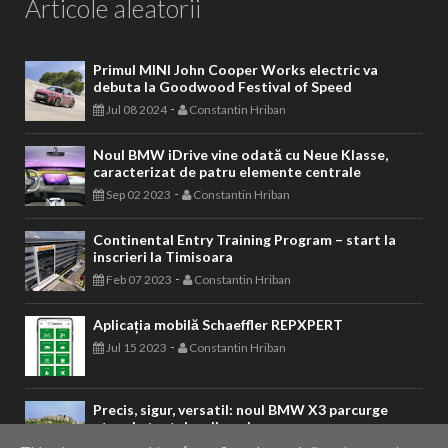
Articole aleatorii
Primul MINI John Cooper Works electric va
debuta la Goodwood Festival of Speed
-
Jul 08 2024
Constantin Hriban
Noul BMW iDrive vine odată cu Neue Klasse,
caracterizat de patru elemente centrale
-
Sep 02 2023
Constantin Hriban
Continental Entry Training Program – start la
inscrieri la Timisoara
-
Feb 07 2023
Constantin Hriban
Aplicația mobilă Schaeffler REPXPERT
-
Jul 15 2023
Constantin Hriban
Precis, sigur, versatil: noul BMW X3 parcurge
etapele testelor dinamice