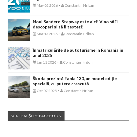
-
May 02 2026
Constantin Hriban
Noul Sandero Stepway este aici! Vino să îl
descoperi și să îl testezi!
-
Mar 13 2026
Constantin Hriban
Înmatriculările de autoturisme în Romania în
anul 2025
-
Jan 11 2026
Constantin Hriban
Škoda prezintă Fabia 130, un model ediție
specială, cu putere crescută
-
Oct 07 2025
Constantin Hriban
SUNTEM ȘI PE FACEBOOK