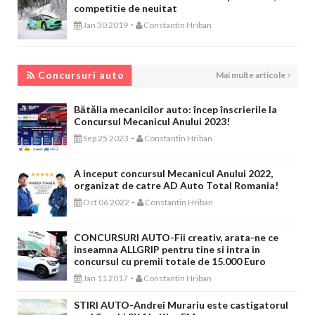
competitie de neuitat
-
Jan 30 2019
Constantin Hriban
CONCURSURI AUTO
Concursuri auto
Mai multe articole
Bătălia mecanicilor auto: încep înscrierile la
Concursul Mecanicul Anului 2023!
-
Sep 25 2023
Constantin Hriban
A inceput concursul Mecanicul Anului 2022,
organizat de catre AD Auto Total Romania!
-
Oct 06 2022
Constantin Hriban
CONCURSURI AUTO-Fii creativ, arata-ne ce
inseamna ALLGRIP pentru tine si intra in
concursul cu premii totale de 15.000 Euro
-
Jan 11 2017
Constantin Hriban
STIRI AUTO-Andrei Murariu este castigatorul