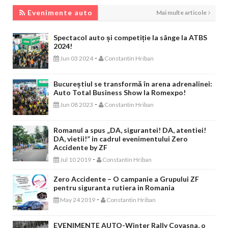
EVENIMENTE AUTO
Evenimente auto
Mai multe articole
Spectacol auto și competiție la sânge la ATBS
2024!
-
Jun 03 2024
Constantin Hriban
Bucureștiul se transformă în arena adrenalinei:
Auto Total Business Show la Romexpo!
-
Jun 08 2023
Constantin Hriban
Romanul a spus „DA, sigurantei! DA, atentiei!
DA, vietii!” in cadrul evenimentului Zero
Accidente by ZF
-
Jul 10 2019
Constantin Hriban
Zero Accidente – O campanie a Grupului ZF
pentru siguranta rutiera in Romania
-
May 24 2019
Constantin Hriban
EVENIMENTE AUTO-Winter Rally Covasna, o