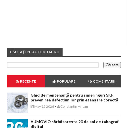
CĂUTAȚI PE AUTOVITAL.RO
RECENTE
POPULARE
COMENTARII
Ghid de mentenanță pentru simeringuri SKF:
prevenirea defecțiunilor prin etanșare corectă
-
May 12 2026
Constantin Hriban
AUMOVIO sărbătorește 20 de ani de tahograf
digital