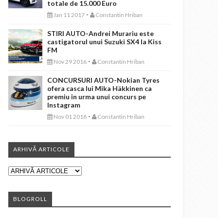
totale de 15.000 Euro
-
Jan 11 2017
Constantin Hriban
STIRI AUTO-Andrei Murariu este
castigatorul unui Suzuki SX4 la Kiss
FM
-
Nov 29 2016
Constantin Hriban
CONCURSURI AUTO-Nokian Tyres
ofera casca lui Mika Häkkinen ca
premiu in urma unui concurs pe
Instagram
-
Nov 01 2016
Constantin Hriban
ARHIVĂ ARTICOLE
BLOGROLL