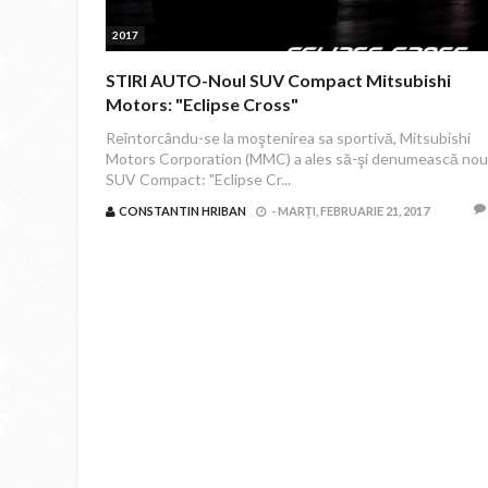
2017
STIRI AUTO-Noul SUV Compact Mitsubishi
Motors: "Eclipse Cross"
Reîntorcându-se la moştenirea sa sportivă, Mitsubishi
Motors Corporation (MMC) a ales să-şi denumească nou
SUV Compact: "Eclipse Cr...
CONSTANTIN HRIBAN
-
MARȚI, FEBRUARIE 21, 2017