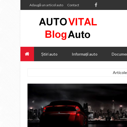
Adaugă un articol auto
Contact
Știri auto
Informații auto
Documen
Articol