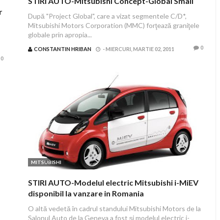
STIRI AUTO-Mitsubishi Concept-Global Small
r
După "Project Global", care a vizat segmentele C/D*,
Mitsubishi Motors Corporation (MMC) forţează graniţele
globale prin apropia...
0
CONSTANTIN HRIBAN
-
MIERCURI, MARTIE 02, 2011
0
MITSUBISHI
STIRI AUTO-Modelul electric Mitsubishi i-MiEV
disponibil la vanzare in Romania
O altă vedetă în cadrul standului Mitsubishi Motors de la
Salonul Auto de la Geneva a fost şi modelul electric i-