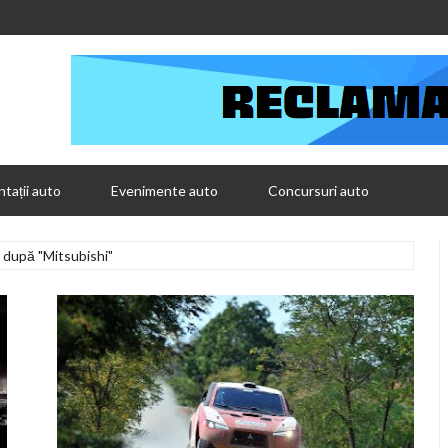
tații auto
Evenimente auto
Concursuri auto
e după "Mitsubishi"