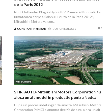
de la Paris 2012
Noul Outlander Plug-in Hybrid EV Premieră Mondială. La
urmatoarea ediţie a Salonului Auto de la Paris 2012*,
Mitsubishi Motors va con...
1
CONSTANTIN HRIBAN
-
JOI, IUNIE 21, 2012
MITSUBISHI
STIRI AUTO-Mitsubishi Motors Corporation nu
aloca un alt model in productie pentru Nedcar
După un proces îndelungat de analiză, Mitsubishi Motors
Corporation (MMC) a anunţat decizia de a nu aloca un alt