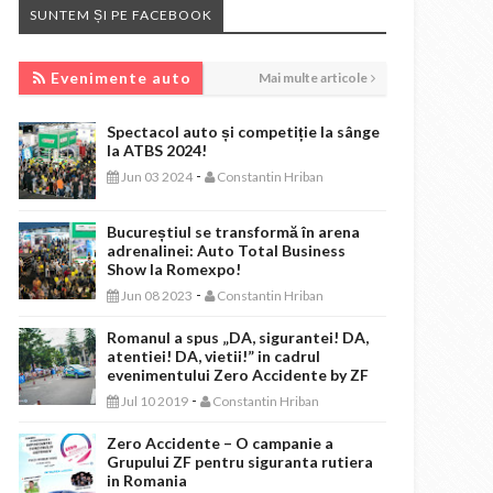
SUNTEM ȘI PE FACEBOOK
EVENIMENTE AUTO
Evenimente auto
Mai multe articole
Spectacol auto și competiție la sânge
la ATBS 2024!
-
Jun 03 2024
Constantin Hriban
Bucureștiul se transformă în arena
adrenalinei: Auto Total Business
Show la Romexpo!
-
Jun 08 2023
Constantin Hriban
Romanul a spus „DA, sigurantei! DA,
atentiei! DA, vietii!” in cadrul
evenimentului Zero Accidente by ZF
-
Jul 10 2019
Constantin Hriban
Zero Accidente – O campanie a
Grupului ZF pentru siguranta rutiera
in Romania