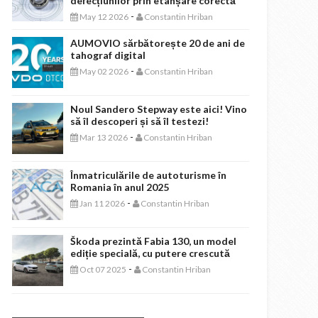
defecțiunilor prin etanșare corectă
-
May 12 2026
Constantin Hriban
AUMOVIO sărbătorește 20 de ani de
tahograf digital
-
May 02 2026
Constantin Hriban
Noul Sandero Stepway este aici! Vino
să îl descoperi și să îl testezi!
-
Mar 13 2026
Constantin Hriban
Înmatriculările de autoturisme în
Romania în anul 2025
-
Jan 11 2026
Constantin Hriban
Škoda prezintă Fabia 130, un model
ediție specială, cu putere crescută
-
Oct 07 2025
Constantin Hriban