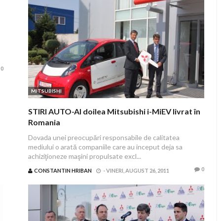
0
MITSUBISHI
STIRI AUTO-Al doilea Mitsubishi i-MiEV livrat în
Romania
Dovada unei preocupări responsabile de calitatea
mediului o arată companiile care au inceput deja sa
achiziţioneze maşini propulsate excl...
0
CONSTANTIN HRIBAN
-
VINERI, AUGUST 26, 2011