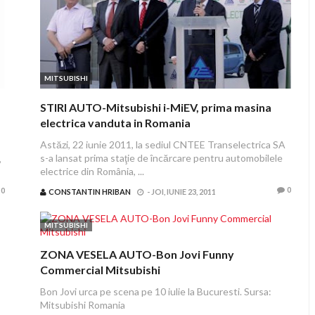
MITSUBISHI
STIRI AUTO-Mitsubishi i-MiEV, prima masina
electrica vanduta in Romania
Astăzi, 22 iunie 2011, la sediul CNTEE Transelectrica SA
s-a lansat prima staţie de încărcare pentru automobilele
,
electrice din România, ...
0
0
CONSTANTIN HRIBAN
-
JOI, IUNIE 23, 2011
MITSUBISHI
ZONA VESELA AUTO-Bon Jovi Funny
Commercial Mitsubishi
Bon Jovi urca pe scena pe 10 iulie la Bucuresti. Sursa:
Mitsubishi Romania