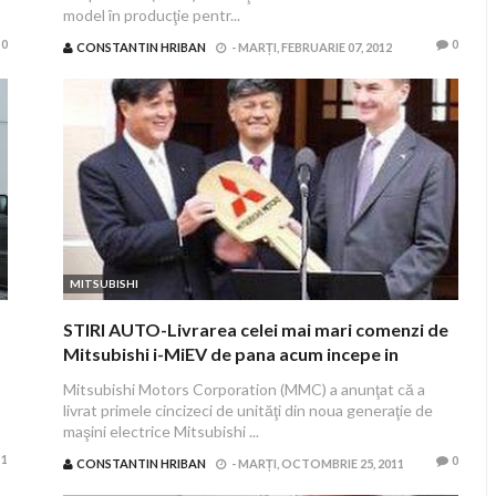
model în producţie pentr...
0
0
CONSTANTIN HRIBAN
-
MARȚI, FEBRUARIE 07, 2012
MITSUBISHI
STIRI AUTO-Livrarea celei mai mari comenzi de
Mitsubishi i-MiEV de pana acum incepe in
Estonia
Mitsubishi Motors Corporation (MMC) a anunţat că a
livrat primele cincizeci de unităţi din noua generaţie de
maşini electrice Mitsubishi ...
1
0
CONSTANTIN HRIBAN
-
MARȚI, OCTOMBRIE 25, 2011