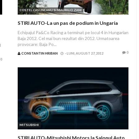
COSTEL CASUNEANU SI MAURILIO ZANI
STIRI AUTO-La un pas de podium in Ungaria
Echipajul Pa&Co Racing a terminat pe locul 4 in Hungarian
Baja 2012. Cel mai bun rezultat din 2012. Urmatoarea
provocare: Baja Po...
l
0
CONSTANTIN HRIBAN
-
LUNI, AUGUST 27, 2012
0
MITSUBISHI
STIRI AUTO-Mitsubishi Motors la Salonul Auto