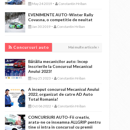
-
May 24 2019
Constantin Hriban
EVENIMENTE AUTO-Winter Rally
Covasna, o competitie de neuitat
-
Jan 30 2019
Constantin Hriban
CONCURSURI AUTO
Concursuri auto
Mai multe articole
Bătălia mecanicilor auto: încep
înscrierile la Concursul Mecanicul
Anului 2023!
-
Sep 25 2023
Constantin Hriban
A inceput concursul Mecanicul Anului
2022, organizat de catre AD Auto
Total Romania!
-
Oct 06 2022
Constantin Hriban
CONCURSURI AUTO-Fii creativ,
arata-ne ce inseamna ALLGRIP pentru
tine si intra in concursul cu premii