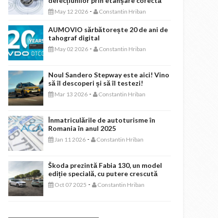
defecțiunilor prin etanșare corectă
-
May 12 2026
Constantin Hriban
AUMOVIO sărbătorește 20 de ani de
tahograf digital
-
May 02 2026
Constantin Hriban
Noul Sandero Stepway este aici! Vino
să îl descoperi și să îl testezi!
-
Mar 13 2026
Constantin Hriban
Înmatriculările de autoturisme în
Romania în anul 2025
-
Jan 11 2026
Constantin Hriban
Škoda prezintă Fabia 130, un model
ediție specială, cu putere crescută
-
Oct 07 2025
Constantin Hriban