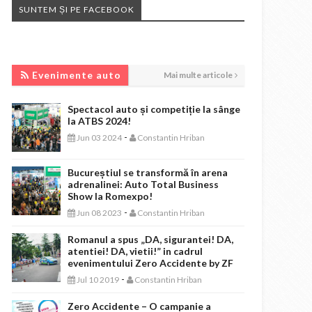
SUNTEM ȘI PE FACEBOOK
EVENIMENTE AUTO
Evenimente auto
Mai multe articole
Spectacol auto și competiție la sânge
la ATBS 2024!
-
Jun 03 2024
Constantin Hriban
Bucureștiul se transformă în arena
adrenalinei: Auto Total Business
Show la Romexpo!
-
Jun 08 2023
Constantin Hriban
Romanul a spus „DA, sigurantei! DA,
atentiei! DA, vietii!” in cadrul
evenimentului Zero Accidente by ZF
-
Jul 10 2019
Constantin Hriban
Zero Accidente – O campanie a