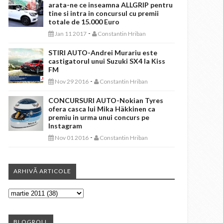
arata-ne ce inseamna ALLGRIP pentru
tine si intra in concursul cu premii
totale de 15.000 Euro
-
Jan 11 2017
Constantin Hriban
STIRI AUTO-Andrei Murariu este
castigatorul unui Suzuki SX4 la Kiss
FM
-
Nov 29 2016
Constantin Hriban
CONCURSURI AUTO-Nokian Tyres
ofera casca lui Mika Häkkinen ca
premiu in urma unui concurs pe
Instagram
-
Nov 01 2016
Constantin Hriban
ARHIVĂ ARTICOLE
BLOGROLL