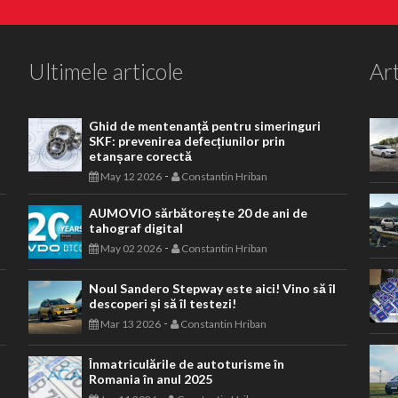
Ultimele articole
Art
Ghid de mentenanță pentru simeringuri
SKF: prevenirea defecțiunilor prin
etanșare corectă
-
May 12 2026
Constantin Hriban
AUMOVIO sărbătorește 20 de ani de
tahograf digital
-
May 02 2026
Constantin Hriban
Noul Sandero Stepway este aici! Vino să îl
descoperi și să îl testezi!
-
Mar 13 2026
Constantin Hriban
Înmatriculările de autoturisme în
Romania în anul 2025