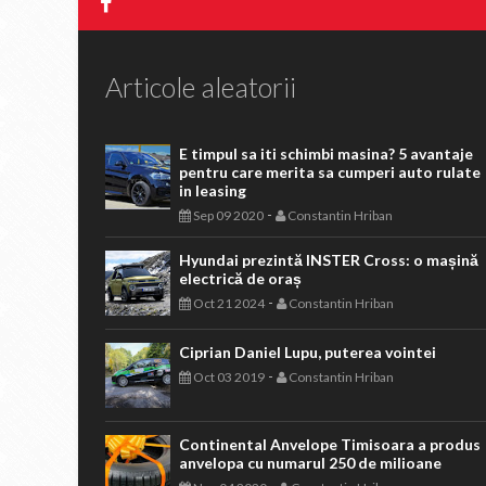
Articole aleatorii
E timpul sa iti schimbi masina? 5 avantaje
pentru care merita sa cumperi auto rulate
in leasing
-
Sep 09 2020
Constantin Hriban
Hyundai prezintă INSTER Cross: o mașină
electrică de oraș
-
Oct 21 2024
Constantin Hriban
Ciprian Daniel Lupu, puterea vointei
-
Oct 03 2019
Constantin Hriban
Continental Anvelope Timisoara a produs
anvelopa cu numarul 250 de milioane