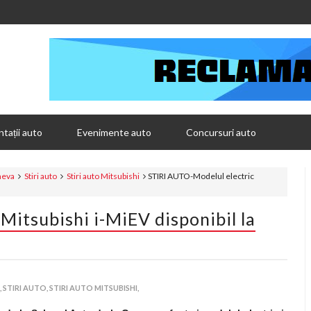
tații auto
Evenimente auto
Concursuri auto
neva
Stiri auto
Stiri auto Mitsubishi
STIRI AUTO-Modelul electric
Mitsubishi i-MiEV disponibil la
,
STIRI AUTO,
STIRI AUTO MITSUBISHI,