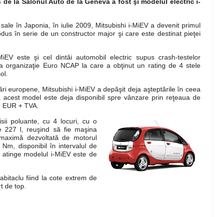
 de la Salonul Auto de la Geneva a fost şi modelul electric i-
sale în Japonia, în iulie 2009, Mitsubishi i-MiEV a devenit primul
odus în serie de un constructor major şi care este destinat pieţei
EV este şi cel dintâi automobil electric supus crash-testelor
a organizaţie Euro NCAP la care a obţinut un rating de 4 stele
ol.
ări europene, Mitsubishi i-MiEV a depăşit deja aşteptările în ceea
a acest model este deja disponibil spre vânzare prin reţeaua de
8 EUR + TVA.
ii poluante, cu 4 locuri, cu o
e 227 l, reuşind să fie maşina
a maximă dezvoltată de motorul
Nm, disponibil în intervalul de
 atinge modelul i-MiEV este de
abitaclu fiind la cote extrem de
t de top.