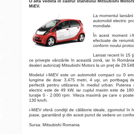
O altă vedetă în cadrul standului Mitsubishi Motors
MiEV.
La momentul lansării 
automobil electric pr
mondiale.
În acest moment i-Mi
efectuate de renumit
conform noului protoc
Lansat recent în 15 ţ
ce priveşte vânzările în această zonă, iar în Români
dealeri autorizaţi Mitsubishi Motors la un preţ de
29.54
Modelul i-MiEV este un automobil compact cu 0 emis
lungime de doar 3,475 metri, 4 uşi, un portbagaj d
perfectă pentru utilizarea în mediul urban. Putere
electric este de 49 kW, iar cuplul maxim este de 180 
turaţie 0 - 2.000 rpm. Viteza maximă pe care o poate
130 km/h.
i-MiEV oferă condiţii de călătorie ideale, zgomotul în h
joase, garantând şi din acest punct de vedere un confor
Sursa: Mitsubishi Romania