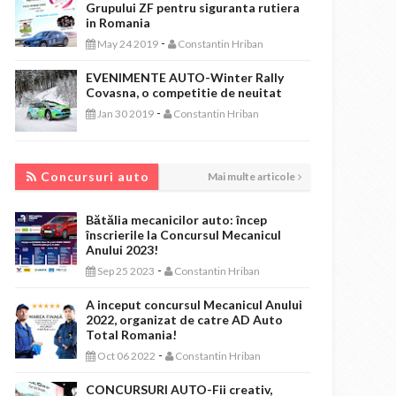
Grupului ZF pentru siguranta rutiera
in Romania
-
May 24 2019
Constantin Hriban
EVENIMENTE AUTO-Winter Rally
Covasna, o competitie de neuitat
-
Jan 30 2019
Constantin Hriban
CONCURSURI AUTO
Concursuri auto
Mai multe articole
Bătălia mecanicilor auto: încep
înscrierile la Concursul Mecanicul
Anului 2023!
-
Sep 25 2023
Constantin Hriban
A inceput concursul Mecanicul Anului
2022, organizat de catre AD Auto
Total Romania!
-
Oct 06 2022
Constantin Hriban
CONCURSURI AUTO-Fii creativ,