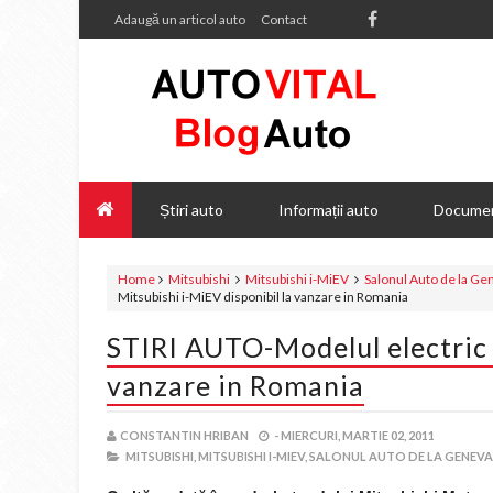
Adaugă un articol auto
Contact
Știri auto
Informații auto
Documen
Home
Mitsubishi
Mitsubishi i-MiEV
Salonul Auto de la Ge
Mitsubishi i-MiEV disponibil la vanzare in Romania
STIRI AUTO-Modelul electric 
vanzare in Romania
CONSTANTIN HRIBAN
-
MIERCURI, MARTIE 02, 2011
MITSUBISHI,
MITSUBISHI I-MIEV,
SALONUL AUTO DE LA GENEVA