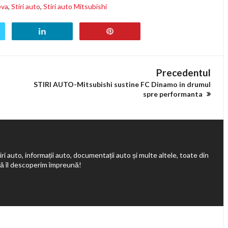
eva
,
Stiri auto
,
Stiri auto Mitsubishi
Precedentul
STIRI AUTO-Mitsubishi sustine FC Dinamo in drumul
spre performanta
ri auto, informații auto, documentații auto și multe altele, toate din
să îl descoperim împreună!