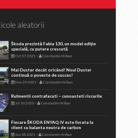
icole aleatorii
Škoda prezintă Fabia 130, un model ediție
specială, cu putere crescută
-
Oct 07 2025
Constantin Hriban
Mai Duster decât oricând! Noul Duster
continuă o poveste de succes!
-
Nov 29 2023
Constantin Hriban
Rulmentii contrafacuti – cunoasteti riscurile
-
Jul 10 2020
Constantin Hriban
Fiecare ŠKODA ENYAQ iV este livrata la
client cu balanta neutra de carbon
-
Jun 08 2021
Constantin Hriban