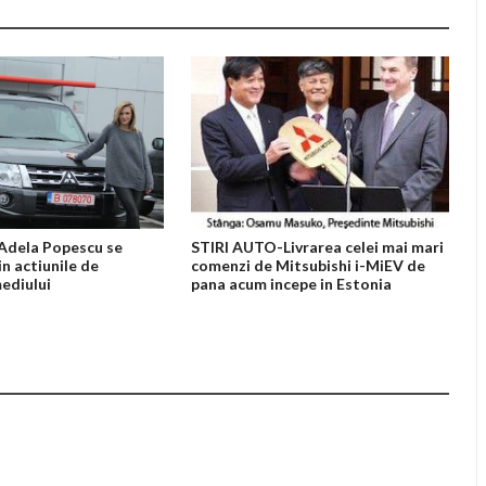
Adela Popescu se
STIRI AUTO-Livrarea celei mai mari
in actiunile de
comenzi de Mitsubishi i-MiEV de
mediului
pana acum incepe in Estonia