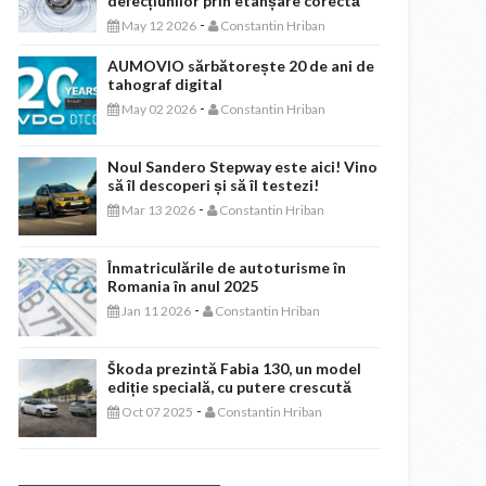
defecțiunilor prin etanșare corectă
-
May 12 2026
Constantin Hriban
AUMOVIO sărbătorește 20 de ani de
tahograf digital
-
May 02 2026
Constantin Hriban
Noul Sandero Stepway este aici! Vino
să îl descoperi și să îl testezi!
-
Mar 13 2026
Constantin Hriban
Înmatriculările de autoturisme în
Romania în anul 2025
-
Jan 11 2026
Constantin Hriban
Škoda prezintă Fabia 130, un model
ediție specială, cu putere crescută
-
Oct 07 2025
Constantin Hriban