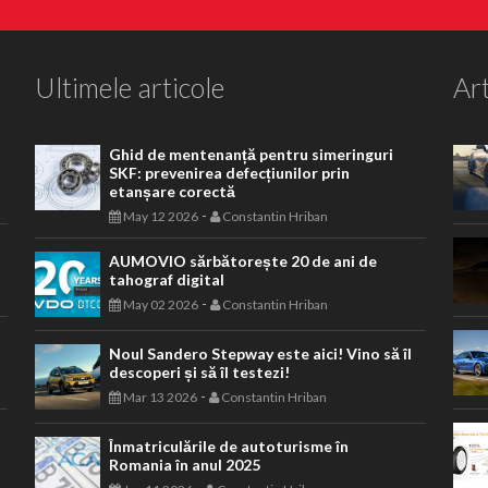
Ultimele articole
Art
Ghid de mentenanță pentru simeringuri
SKF: prevenirea defecțiunilor prin
etanșare corectă
-
May 12 2026
Constantin Hriban
AUMOVIO sărbătorește 20 de ani de
tahograf digital
-
May 02 2026
Constantin Hriban
Noul Sandero Stepway este aici! Vino să îl
descoperi și să îl testezi!
-
Mar 13 2026
Constantin Hriban
Înmatriculările de autoturisme în
Romania în anul 2025