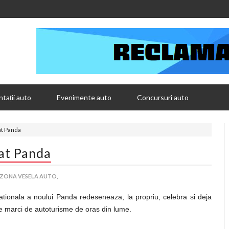
tații auto
Evenimente auto
Concursuri auto
t Panda
at Panda
ZONA VESELA AUTO,
nationala a noului Panda redeseneaza, la propriu, celebra si deja
bre marci de autoturisme de oras din lume.