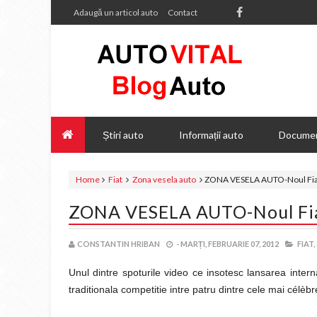
Adaugă un articol auto
Contact
Știri auto
Informații auto
Documen
Home
Fiat
Zona vesela auto
ZONA VESELA AUTO-Noul Fia
ZONA VESELA AUTO-Noul Fi
CONSTANTIN HRIBAN
-
MARȚI, FEBRUARIE 07, 2012
FIAT,
Unul dintre spoturile video ce insotesc lansarea inter
traditionala competitie intre patru dintre cele mai célè