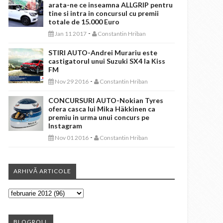
arata-ne ce inseamna ALLGRIP pentru
tine si intra in concursul cu premii
totale de 15.000 Euro
-
Jan 11 2017
Constantin Hriban
STIRI AUTO-Andrei Murariu este
castigatorul unui Suzuki SX4 la Kiss
FM
-
Nov 29 2016
Constantin Hriban
CONCURSURI AUTO-Nokian Tyres
ofera casca lui Mika Häkkinen ca
premiu in urma unui concurs pe
Instagram
-
Nov 01 2016
Constantin Hriban
ARHIVĂ ARTICOLE
BLOGROLL