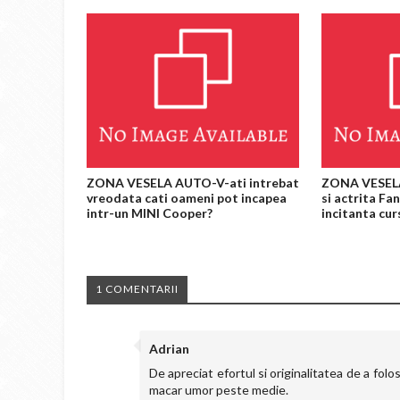
ZONA VESELA AUTO-V-ati intrebat
ZONA VESEL
vreodata cati oameni pot incapea
si actrita Fa
intr-un MINI Cooper?
incitanta cur
1 COMENTARII
Adrian
De apreciat efortul si originalitatea de a fol
macar umor peste medie.