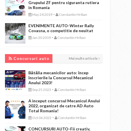
Grupului ZF pentru siguranta rutiera
in Romania
-
May 24 2019
Constantin Hriban
EVENIMENTE AUTO-Winter Rally
Covasna, o competitie de neuitat
-
Jan 30 2019
Constantin Hriban
CONCURSURI AUTO
Concursuri auto
Mai multe articole
Bătălia mecanicilor auto: încep
înscrierile la Concursul Mecanicul
Anului 2023!
-
Sep 25 2023
Constantin Hriban
A inceput concursul Mecanicul Anului
2022, organizat de catre AD Auto
Total Romania!
-
Oct 06 2022
Constantin Hriban
CONCURSURI AUTO-Fii creativ,