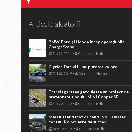
Articole aleatorii
BMW, Ford şi Honda încep operaţiunile
ChargeScape
-
Sep 22 2024
Constantin Hriban
Ciprian Daniel Lupu, puterea vointei
-
Oct 03 2019
Constantin Hriban
Transfagarasan gazduieste un proiect de
prezentare a noului MINI Cooper SE
-
Sep 20 2019
Constantin Hriban
Mai Duster decât oricând! Noul Duster
continuă o poveste de succes!
-
Nov 29 2023
Constantin Hriban