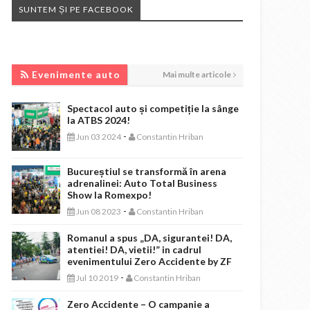
SUNTEM ȘI PE FACEBOOK
EVENIMENTE AUTO
Evenimente auto
Mai multe articole
Spectacol auto și competiție la sânge
la ATBS 2024!
-
Jun 03 2024
Constantin Hriban
Bucureștiul se transformă în arena
adrenalinei: Auto Total Business
Show la Romexpo!
-
Jun 08 2023
Constantin Hriban
Romanul a spus „DA, sigurantei! DA,
atentiei! DA, vietii!” in cadrul
evenimentului Zero Accidente by ZF
-
Jul 10 2019
Constantin Hriban
Zero Accidente – O campanie a