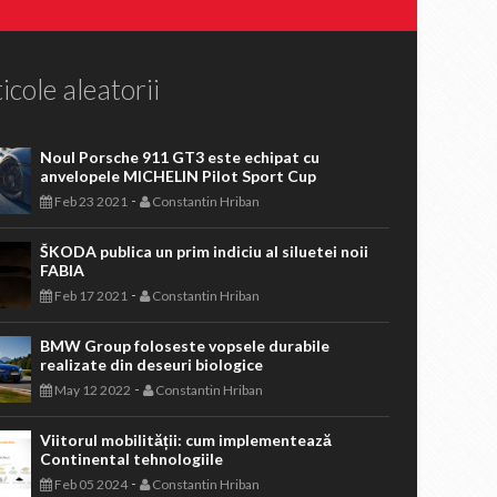
icole aleatorii
Noul Porsche 911 GT3 este echipat cu
anvelopele MICHELIN Pilot Sport Cup
-
Feb 23 2021
Constantin Hriban
ŠKODA publica un prim indiciu al siluetei noii
FABIA
-
Feb 17 2021
Constantin Hriban
BMW Group foloseste vopsele durabile
realizate din deseuri biologice
-
May 12 2022
Constantin Hriban
Viitorul mobilității: cum implementează
Continental tehnologiile
-
Feb 05 2024
Constantin Hriban