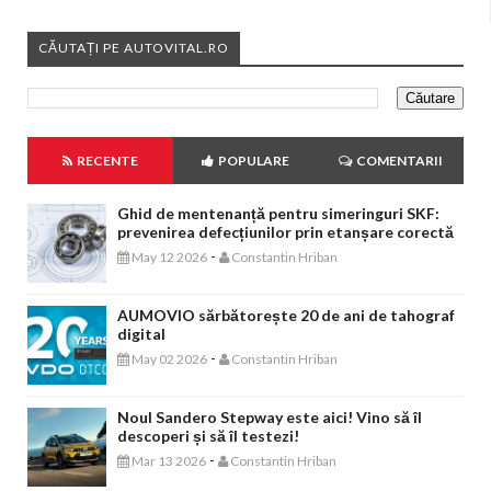
CĂUTAȚI PE AUTOVITAL.RO
RECENTE
POPULARE
COMENTARII
Ghid de mentenanță pentru simeringuri SKF:
prevenirea defecțiunilor prin etanșare corectă
-
May 12 2026
Constantin Hriban
AUMOVIO sărbătorește 20 de ani de tahograf
digital
-
May 02 2026
Constantin Hriban
Noul Sandero Stepway este aici! Vino să îl
descoperi și să îl testezi!
-
Mar 13 2026
Constantin Hriban