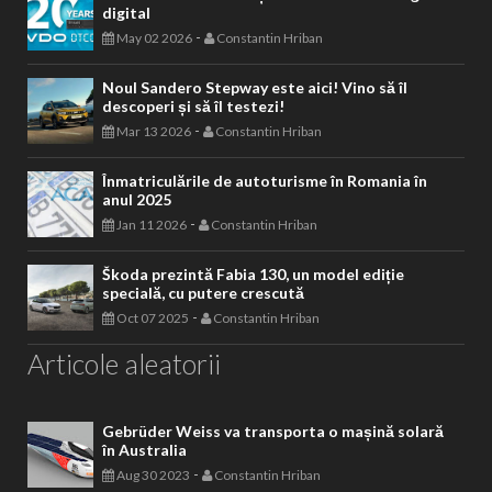
digital
-
May 02 2026
Constantin Hriban
Noul Sandero Stepway este aici! Vino să îl
descoperi și să îl testezi!
-
Mar 13 2026
Constantin Hriban
Înmatriculările de autoturisme în Romania în
anul 2025
-
Jan 11 2026
Constantin Hriban
Škoda prezintă Fabia 130, un model ediție
specială, cu putere crescută
-
Oct 07 2025
Constantin Hriban
Articole aleatorii
Gebrüder Weiss va transporta o mașină solară
în Australia
-
Aug 30 2023
Constantin Hriban