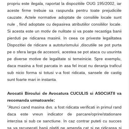
propriu este ilegala, raportat la dispozitiile OUG 195/2002, iar
aceste firme trebuie sa raspunda pentru toate prejudiciile
cauzate. Actele normative adoptate de consiliile locale sunt
nule , fiind adoptate cu depasirea atributiilor consiliilor locale.
Si acesta este un motiv de nulitate si va poate recastiga banii
pierduti pe ridicarea masinii. In ceea ce priveste legalitatea
Dispozitiei de ridicare a autoturismului ,discutiile se pot purta
pe o sfera larga de accesorii, acestea se pot ataca cu usurinta
pe diverse motive de legalitate si temeinicie. Spre exemplu,
daca masina a fost parcata in asa fel incat nu deranja traficul
sub nicio forma si totusi v-a fost ridicata, sansele de castig
sunt foarte mari in instanta.
Avocatii Biroului de Avocatura CUCULIS si ASOCIATII va
recomanda urmatoarele:
"Atunci cand masina dvs. a fost ridicata verificati in primul rand
daca este vreun indicator de parcare/oprire/stationare
interzisa si sub ce sanctiune. In caz contrar puteti cu succes
sa va recuperati banii platiti pe amenda cat si pe ridicarea si