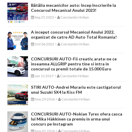
Bătălia mecanicilor auto: încep înscrierile la
Concursul Mecanicul Anului 2023!
-
Sep 25 2023
Constantin Hriban
A inceput concursul Mecanicul Anului 2022,
organizat de catre AD Auto Total Romania!
-
Oct 06 2022
Constantin Hriban
CONCURSURI AUTO-Fii creativ, arata-ne ce
inseamna ALLGRIP pentru tine si intra in
concursul cu premii totale de 15.000 Euro
-
Jan 11 2017
Constantin Hriban
STIRI AUTO-Andrei Murariu este castigatorul
unui Suzuki SX4 la Kiss FM
-
Nov 29 2016
Constantin Hriban
CONCURSURI AUTO-Nokian Tyres ofera casca
lui Mika Häkkinen ca premiu in urma unui
concurs pe Instagram
-
Nov 01 2016
Constantin Hriban