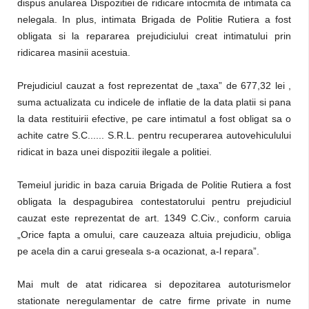
dispus anularea Dispozitiei de ridicare intocmita de intimata ca
nelegala. In plus, intimata Brigada de Politie Rutiera a fost
obligata si la repararea prejudiciului creat intimatului prin
ridicarea masinii acestuia.
Prejudiciul cauzat a fost reprezentat de „taxa” de 677,32 lei ,
suma actualizata cu indicele de inflatie de la data platii si pana
la data restituirii efective, pe care intimatul a fost obligat sa o
achite catre S.C...... S.R.L. pentru recuperarea autovehiculului
ridicat in baza unei dispozitii ilegale a politiei.
Temeiul juridic in baza caruia Brigada de Politie Rutiera a fost
obligata la despagubirea contestatorului pentru prejudiciul
cauzat este reprezentat de art. 1349 C.Civ., conform caruia
„Orice fapta a omului, care cauzeaza altuia prejudiciu, obliga
pe acela din a carui greseala s-a ocazionat, a-l repara”.
Mai mult de atat ridicarea si depozitarea autoturismelor
stationate neregulamentar de catre firme private in nume