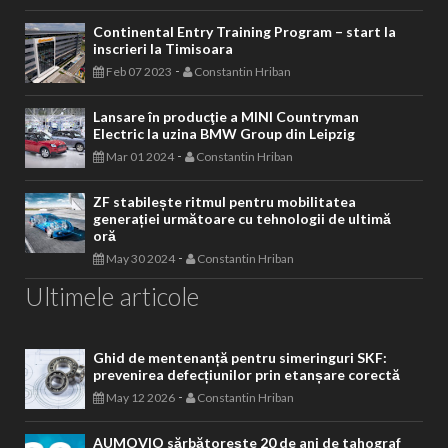
Continental Entry Training Program – start la
inscrieri la Timisoara
-
Feb 07 2023
Constantin Hriban
Lansare în producţie a MINI Countryman
Electric la uzina BMW Group din Leipzig
-
Mar 01 2024
Constantin Hriban
ZF stabilește ritmul pentru mobilitatea
generației următoare cu tehnologii de ultimă
oră
-
May 30 2024
Constantin Hriban
Ultimele articole
Ghid de mentenanță pentru simeringuri SKF:
prevenirea defecțiunilor prin etanșare corectă
-
May 12 2026
Constantin Hriban
AUMOVIO sărbătorește 20 de ani de tahograf