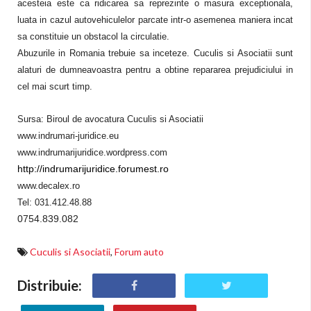
acesteia este ca ridicarea sa reprezinte o masura exceptionala,
luata in cazul autovehiculelor parcate intr-o asemenea maniera incat
sa constituie un obstacol la circulatie.
Abuzurile in Romania trebuie sa inceteze. Cuculis si Asociatii sunt
alaturi de dumneavoastra pentru a obtine repararea prejudiciului in
cel mai scurt timp.
Sursa: Biroul de avocatura Cuculis si Asociatii
www.indrumari-juridice.eu
www.indrumarijuridice.wordpress.com
http://indrumarijuridice.forumest.ro
www.decalex.ro
Tel: 031.412.48.88
0754.839.082
Cuculis si Asociatii
,
Forum auto
Distribuie: