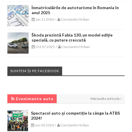
Înmatriculările de autoturisme în Romania în
anul 2025
-
Jan 11 2026
Constantin Hriban
Škoda prezintă Fabia 130, un model ediție
specială, cu putere crescută
-
Oct 07 2025
Constantin Hriban
SUNTEM ȘI PE FACEBOOK
EVENIMENTE AUTO
Evenimente auto
Mai multe articole
Spectacol auto și competiție la sânge la ATBS
2024!
-
Jun 03 2024
Constantin Hriban