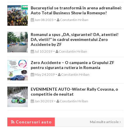
Bucureștiul se transformă în arena adrenalinei:
Auto Total Business Show la Romexpo!
-
Jun 08 2023
Constantin Hriban
Romanul a spus „DA, sigurantei! DA, atentiei!
DA, vietii!” in cadrul evenimentului Zero
Accidente by ZF
-
Jul 10 2019
Constantin Hriban
Zero Accidente – O campanie a Grupului ZF
pentru siguranta rutiera in Romania
-
May 24 2019
Constantin Hriban
EVENIMENTE AUTO-Winter Rally Covasna, o
competitie de neuitat
-
Jan 30 2019
Constantin Hriban
CONCURSURI AUTO
Concursuri auto
Mai multe articole