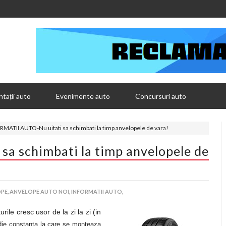
tații auto
Evenimente auto
Concursuri auto
MATII AUTO-Nu uitati sa schimbati la timp anvelopele de vara!
a schimbati la timp anvelopele de
PE,
ANVELOPE AUTO NOI,
INFORMATII AUTO,
urile cresc usor de la zi la zi (in
die constanta la care se monteaza