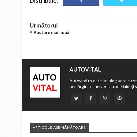
Distribuie:
Următorul
Postare mai nouă
AUTOVITAL
Autovital.ro este un blog auto cu ști
nemărginitul univers auto! Haideți 
ARTICOLE ASEMĂNĂTOARE