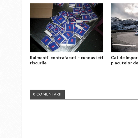
Rulmentii contrafacuti – cunoasteti
Cat de impor
riscurile
placutelor de
0 COMENTARII