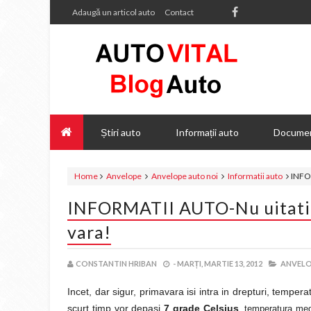
Adaugă un articol auto
Contact
Știri auto
Informații auto
Documen
Home
Anvelope
Anvelope auto noi
Informatii auto
INFOR
INFORMATII AUTO-Nu uitati s
vara!
CONSTANTIN HRIBAN
-
MARȚI, MARTIE 13, 2012
ANVELO
Incet, dar sigur, primavara isi intra in drepturi, temperat
scurt timp vor depasi
7 grade Celsius
, temperatura me