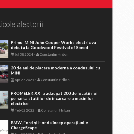
icole aleatorii
Primul MINI John Cooper Works electric va
debuta la Goodwood Festival of Speed
-
Jul 08 2024
Constantin Hriban
20 de ani de placere moderna a condusului cu
MINI
-
Apr 27 2021
Constantin Hriban
PROMELEK XXI a adaugat 200 de locatii noi
pe harta statiilor de incarcare a masinilor
electrice
-
Feb 02 2022
Constantin Hriban
BMW, Ford şi Honda încep operaţiunile
ChargeScape