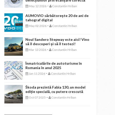
defecțiunilor prin etanșare corectă
-
May 12 2026
Constantin Hriban
AUMOVIO sărbătorește 20 de ani de
tahograf digital
-
May 02 2026
Constantin Hriban
Noul Sandero Stepway este aici! Vino
să îl descoperi și să îl testezi!
-
Mar 13 2026
Constantin Hriban
Înmatriculările de autoturisme în
Romania în anul 2025
-
Jan 11 2026
Constantin Hriban
Škoda prezintă Fabia 130, un model
ediție specială, cu putere crescută
-
Oct 07 2025
Constantin Hriban