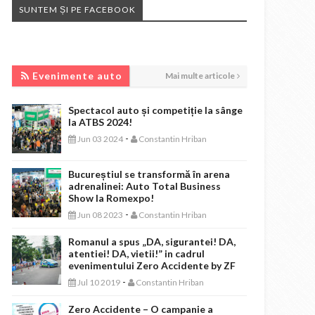
SUNTEM ȘI PE FACEBOOK
EVENIMENTE AUTO
Evenimente auto
Mai multe articole
Spectacol auto și competiție la sânge
la ATBS 2024!
-
Jun 03 2024
Constantin Hriban
Bucureștiul se transformă în arena
adrenalinei: Auto Total Business
Show la Romexpo!
-
Jun 08 2023
Constantin Hriban
Romanul a spus „DA, sigurantei! DA,
atentiei! DA, vietii!” in cadrul
evenimentului Zero Accidente by ZF
-
Jul 10 2019
Constantin Hriban
Zero Accidente – O campanie a