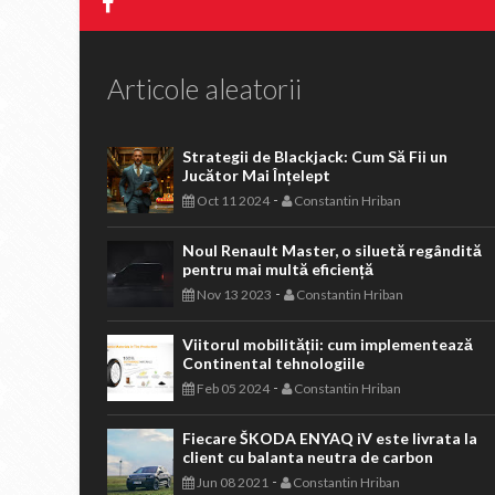
Articole aleatorii
Strategii de Blackjack: Cum Să Fii un
Jucător Mai Înțelept
-
Oct 11 2024
Constantin Hriban
Noul Renault Master, o siluetă regândită
pentru mai multă eficiență
-
Nov 13 2023
Constantin Hriban
Viitorul mobilității: cum implementează
Continental tehnologiile
-
Feb 05 2024
Constantin Hriban
Fiecare ŠKODA ENYAQ iV este livrata la
client cu balanta neutra de carbon
-
Jun 08 2021
Constantin Hriban