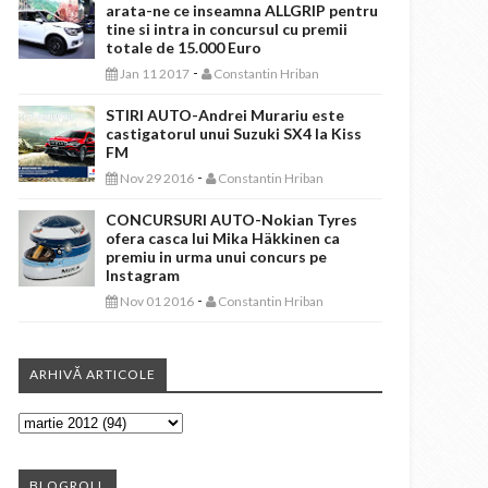
arata-ne ce inseamna ALLGRIP pentru
tine si intra in concursul cu premii
totale de 15.000 Euro
-
Jan 11 2017
Constantin Hriban
STIRI AUTO-Andrei Murariu este
castigatorul unui Suzuki SX4 la Kiss
FM
-
Nov 29 2016
Constantin Hriban
CONCURSURI AUTO-Nokian Tyres
ofera casca lui Mika Häkkinen ca
premiu in urma unui concurs pe
Instagram
-
Nov 01 2016
Constantin Hriban
ARHIVĂ ARTICOLE
BLOGROLL