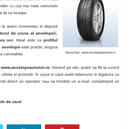
andim cu cea mai mare seriozitate
i da sa inceapa.
 le avem momentan in depozit
torul de uzura al anvelopei
),
ra noi
. Ideal este ca
profilul
a
anvelopa
este practic singura
Sursa foto: www.anvelopeautonoi.ro
a carosabila.
a
www.anvelopeautonoi.ro
. Intrand pe site, puteti sa fiti la curent
e oferte si promotii. In cazul in care aveti nelamuriri in legatura cu
nati direct un operator sau sa trimiteti un e-mail, completand un
ele de vara!