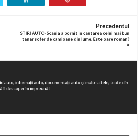
Precedentul
STIRI AUTO-Scania a pornit in cautarea celui mai bun
tanar sofer de camioane din lume. Este oare roman?
ri auto, informații auto, documentații auto și multe altele, toate din
să îl descoperim împreună!