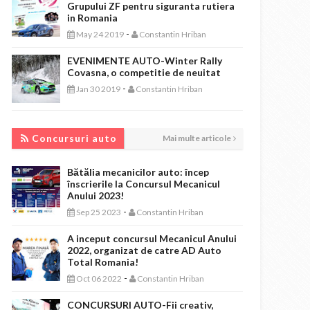
Grupului ZF pentru siguranta rutiera
in Romania
-
May 24 2019
Constantin Hriban
EVENIMENTE AUTO-Winter Rally
Covasna, o competitie de neuitat
-
Jan 30 2019
Constantin Hriban
CONCURSURI AUTO
Concursuri auto
Mai multe articole
Bătălia mecanicilor auto: încep
înscrierile la Concursul Mecanicul
Anului 2023!
-
Sep 25 2023
Constantin Hriban
A inceput concursul Mecanicul Anului
2022, organizat de catre AD Auto
Total Romania!
-
Oct 06 2022
Constantin Hriban
CONCURSURI AUTO-Fii creativ,