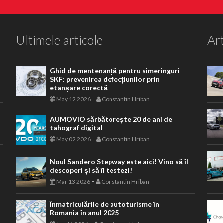
Ultimele articole
Art
Ghid de mentenanță pentru simeringuri
SKF: prevenirea defecțiunilor prin
etanșare corectă
-
May 12 2026
Constantin Hriban
AUMOVIO sărbătorește 20 de ani de
tahograf digital
-
May 02 2026
Constantin Hriban
Noul Sandero Stepway este aici! Vino să îl
descoperi și să îl testezi!
-
Mar 13 2026
Constantin Hriban
Înmatriculările de autoturisme în
Romania în anul 2025