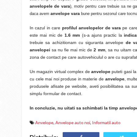
anvelopele de vara
), motiv pentru care trebuie sa ne g
anvelope vara
daca avem
bune pentru sezonul care tocma
In cazul in care
profilul anvelopelor de vara
pe care
este mai mic de
1.6 mm
(s-a ajuns practic la
indica
trebuie sa achizitionam cu siguranta anvelope
de va
anvelopei
sa nu fie mai mic de
2 mm
, sa nu uitam c
zona de contact pe care autovehiculul o are cu suprafat
Un magazin virtual complex de
anvelope
puteti gasi l
cu cele mai noi produse in materie de
anvelope
, mult
produsele afisate pe website, aveti posibilitatea sa su
simplu formular de contact.
In concluzie, nu uitati sa schimbati la timp anvelop
Anvelope
,
Anvelope auto noi
,
Informatii auto