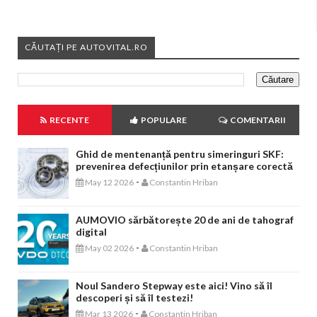
CĂUTAȚI PE AUTOVITAL.RO
RECENTE
POPULARE
COMENTARII
Ghid de mentenanță pentru simeringuri SKF:
prevenirea defecțiunilor prin etanșare corectă
-
May 12 2026
Constantin Hriban
AUMOVIO sărbătorește 20 de ani de tahograf
digital
-
May 02 2026
Constantin Hriban
Noul Sandero Stepway este aici! Vino să îl
descoperi și să îl testezi!
-
Mar 13 2026
Constantin Hriban