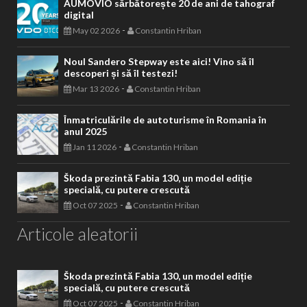
AUMOVIO sărbătorește 20 de ani de tahograf
digital
-
May 02 2026
Constantin Hriban
Noul Sandero Stepway este aici! Vino să îl
descoperi și să îl testezi!
-
Mar 13 2026
Constantin Hriban
Înmatriculările de autoturisme în Romania în
anul 2025
-
Jan 11 2026
Constantin Hriban
Škoda prezintă Fabia 130, un model ediție
specială, cu putere crescută
-
Oct 07 2025
Constantin Hriban
Articole aleatorii
Škoda prezintă Fabia 130, un model ediție
specială, cu putere crescută
-
Oct 07 2025
Constantin Hriban