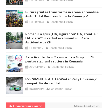
Bucureștiul se transformă în arena adrenalinei:
Auto Total Business Show la Romexpo!
-
Jun 08 2023
Constantin Hriban
Romanul a spus „DA, sigurantei! DA, atentiei!
DA, vietii!” in cadrul evenimentului Zero
Accidente by ZF
-
Jul 10 2019
Constantin Hriban
Zero Accidente – O campanie a Grupului ZF
pentru siguranta rutiera in Romania
-
May 24 2019
Constantin Hriban
EVENIMENTE AUTO-Winter Rally Covasna, o
competitie de neuitat
-
Jan 30 2019
Constantin Hriban
CONCURSURI AUTO
Concursuri auto
Mai multe articole