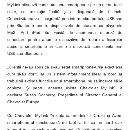
ș
ț
MyLink afi
ează con
inutul unui smartphone pe un ecran tactil
ț
ș
color, cu rezolu
ie înaltă
i o diagonală de 7 inch.
Conectivitatea va fi asigurată prin intermediul portului USB sau
prin Bluetooth pentru dispozitivele de stocare ca playerele
Mp3, iPod, iPad etc. Există, de asemenea, o priză de
ș
conectare pentru anumite dispozitive de redare a fi
ierelor
audio şi smartphone-uri care nu utilizează conexiunile prin
USB sau Bluetooth.
ț
ș
ș
„Clien
ii ne-au spus că
i-au setat smartphone-urile exact a
a
ș
cum
i-au dorit, iar un sistem infotainment ideal la bord ar
ț
trebui să extindă func
iile unui smartphone, nu să încerce să le
copieze. Şi pentru aceasta există Chevrolet MyLink”, a
declarat Susan Docherty, Preşedinte şi Director General al
Chevrolet Europe.
Cu Chevrolet MyLink în dotarea modelelor Cruze şi Aveo,
smartphone-ul funcţionează de fapt la fel ca un hard disk
integrat într-un sistem infotainment. Deţinătorii de dispozitive