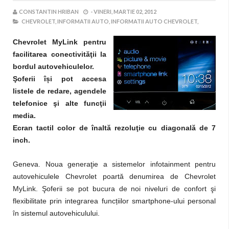
CONSTANTIN HRIBAN
-
VINERI, MARTIE 02, 2012
CHEVROLET,
INFORMATII AUTO,
INFORMATII AUTO CHEVROLET,
Chevrolet MyLink pentru
facilitarea conectivităţii la
bordul autovehiculelor.
ș
Şoferii î
i pot accesa
listele de redare, agendele
telefonice şi alte funcţii
media.
Ecran tactil color de înaltă rezoluţie cu diagonală de 7
inch.
Geneva. Noua generaţie a sistemelor infotainment pentru
autovehiculele Chevrolet poartă denumirea de Chevrolet
MyLink. Şoferii se pot bucura de noi niveluri de confort şi
ț
flexibilitate prin integrarea func
iilor smartphone-ului personal
în sistemul autovehiculului.