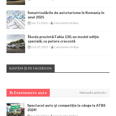
Înmatriculările de autoturisme în Romania în
anul 2025
-
Jan 11 2026
Constantin Hriban
Škoda prezintă Fabia 130, un model ediție
specială, cu putere crescută
-
Oct 07 2025
Constantin Hriban
SUNTEM ȘI PE FACEBOOK
EVENIMENTE AUTO
Evenimente auto
Mai multe articole
Spectacol auto și competiție la sânge la ATBS
2024!
-
Jun 03 2024
Constantin Hriban