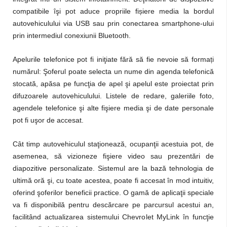
ș
compatibile îşi pot aduce propriile fi
iere media la bordul
autovehiculului via USB sau prin conectarea smartphone-ului
prin intermediul conexiunii Bluetooth.
Apelurile telefonice pot fi iniţiate fără să fie nevoie să formați
numărul: Şoferul poate selecta un nume din agenda telefonică
stocată, apăsa pe funcţia de apel şi apelul este proiectat prin
difuzoarele autovehiculului. Listele de redare, galeriile foto,
agendele telefonice şi alte fişiere media şi de date personale
pot fi uşor de accesat.
Cât timp autovehiculul staţionează, ocupanţii acestuia pot, de
asemenea, să vizioneze fişiere video sau prezentări de
diapozitive personalizate. Sistemul are la bază tehnologia de
ultimă oră şi, cu toate acestea, poate fi accesat în mod intuitiv,
oferind şoferilor beneficii practice. O gamă de aplicaţii speciale
va fi disponibilă pentru descărcare pe parcursul acestui an,
facilitând actualizarea sistemului Chevrolet MyLink în funcţie