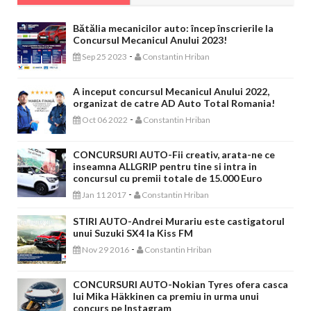
Bătălia mecanicilor auto: încep înscrierile la
Concursul Mecanicul Anului 2023!
-
Sep 25 2023
Constantin Hriban
A inceput concursul Mecanicul Anului 2022,
organizat de catre AD Auto Total Romania!
-
Oct 06 2022
Constantin Hriban
CONCURSURI AUTO-Fii creativ, arata-ne ce
inseamna ALLGRIP pentru tine si intra in
concursul cu premii totale de 15.000 Euro
-
Jan 11 2017
Constantin Hriban
STIRI AUTO-Andrei Murariu este castigatorul
unui Suzuki SX4 la Kiss FM
-
Nov 29 2016
Constantin Hriban
CONCURSURI AUTO-Nokian Tyres ofera casca
lui Mika Häkkinen ca premiu in urma unui
concurs pe Instagram