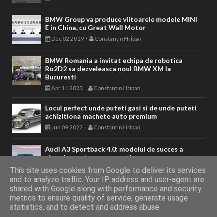
BMW Group va produce viitoarele modele MINI
E in China, cu Great Wall Motor
-
Dec 02 2019
Constantin Hriban
BMW Romania a invitat echipa de robotica
Ro2D2 sa dezveleasca noul BMW XM la
Bucuresti
-
Apr 11 2023
Constantin Hriban
Locul perfect unde puteti gasi si de unde puteti
achizitiona machete auto premium
-
Jun 09 2022
Constantin Hriban
Audi A3 Sportback 4.0: modelul de succes a
ajuns la a patra sa generatie
-
Apr 13 2020
Constantin Hriban
This site uses cookies from Google to deliver its services
and to analyze traffic. Your IP address and user-agent are
shared with Google along with performance and security
metrics to ensure quality of service, generate usage
AUTOVITAL - Blog Auto
Copyright © 2011 - 2026. Toate drepturile
statistics, and to detect and address abuse.