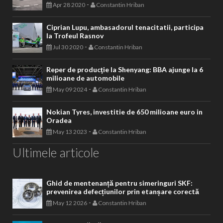
-
Apr 28 2020
Constantin Hriban
Ciprian Lupu, ambasadorul tenacitatii, participa
la Trofeul Rasnov
-
Jul 30 2020
Constantin Hriban
Reper de producţie la Shenyang: BBA ajunge la 6
milioane de automobile
-
May 09 2024
Constantin Hriban
Nokian Tyres, investitie de 650 milioane euro in
Oradea
-
May 13 2023
Constantin Hriban
Ultimele articole
Ghid de mentenanță pentru simeringuri SKF:
prevenirea defecțiunilor prin etanșare corectă
-
May 12 2026
Constantin Hriban