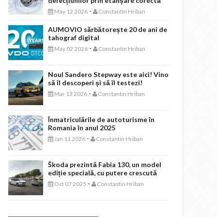
defecțiunilor prin etanșare corectă
-
May 12 2026
Constantin Hriban
AUMOVIO sărbătorește 20 de ani de
tahograf digital
-
May 02 2026
Constantin Hriban
Noul Sandero Stepway este aici! Vino
să îl descoperi și să îl testezi!
-
Mar 13 2026
Constantin Hriban
Înmatriculările de autoturisme în
Romania în anul 2025
-
Jan 11 2026
Constantin Hriban
Škoda prezintă Fabia 130, un model
ediție specială, cu putere crescută
-
Oct 07 2025
Constantin Hriban