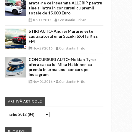
arata-ne ce inseamna ALLGRIP pentru
tine si intra in concursul cu premii
totale de 15.000 Euro
-
Jan 11 2017
Constantin Hriban
STIRI AUTO-Andrei Murariu este
castigatorul unui Suzuki SX4 la Kiss
FM
-
Nov 29 2016
Constantin Hriban
CONCURSURI AUTO-Nokian Tyres
ofera casca lui Mika Häkkinen ca
premiu in urma unui concurs pe
Instagram
-
Nov 01 2016
Constantin Hriban
ARHIVĂ ARTICOLE
BLOGROLL