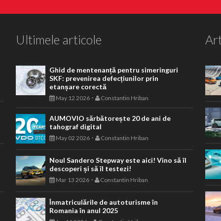
Ultimele articole
Art
Ghid de mentenanță pentru simeringuri
SKF: prevenirea defecțiunilor prin
etanșare corectă
-
May 12 2026
Constantin Hriban
AUMOVIO sărbătorește 20 de ani de
tahograf digital
-
May 02 2026
Constantin Hriban
Noul Sandero Stepway este aici! Vino să îl
descoperi și să îl testezi!
-
Mar 13 2026
Constantin Hriban
Înmatriculările de autoturisme în
Romania în anul 2025