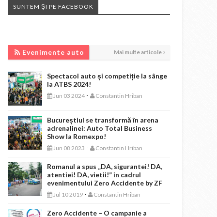
SUNTEM ȘI PE FACEBOOK
EVENIMENTE AUTO
Evenimente auto
Mai multe articole
Spectacol auto și competiție la sânge
la ATBS 2024!
-
Jun 03 2024
Constantin Hriban
Bucureștiul se transformă în arena
adrenalinei: Auto Total Business
Show la Romexpo!
-
Jun 08 2023
Constantin Hriban
Romanul a spus „DA, sigurantei! DA,
atentiei! DA, vietii!” in cadrul
evenimentului Zero Accidente by ZF
-
Jul 10 2019
Constantin Hriban
Zero Accidente – O campanie a