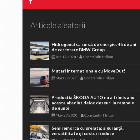
Articole aleatorii
Hidrogenul ca sursă de energie: 45 de ani
de cercetare BMW Group
-
Jun 17 2024
Constantin Hriban
Mutari internationale cu MoveOut!
-
Mar 08 2021
Constantin Hriban
Productia ŠKODA AUTO nu a trimis anul
acesta absolut deloc deseuri la rampele
de gunoi
-
May 23 2020
Constantin Hriban
Semiremorca cu prelata: siguranță,
versatilitate și costuri reduse