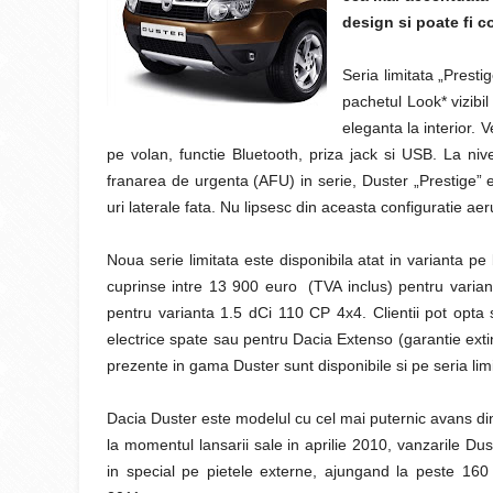
design si poate fi 
Seria limitata „Presti
pachetul Look* vizibil
eleganta la interior.
pe volan, functie Bluetooth, priza jack si USB. La niv
franarea de urgenta (AFU) in serie, Duster „Prestige” e
uri laterale fata. Nu lipsesc din aceasta configuratie ae
Noua serie limitata este disponibila atat in varianta pe
cuprinse intre 13 900 euro (TVA inclus) pentru varia
pentru varianta 1.5 dCi 110 CP 4x4. Clientii pot opta
electrice spate sau pentru Dacia Extenso (garantie exti
prezente in gama Duster sunt disponibile si pe seria limi
Dacia Duster este modelul cu cel mai puternic avans di
la momentul lansarii sale in aprilie 2010, vanzarile Du
in special pe pietele externe, ajungand la peste 160 