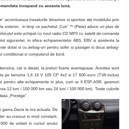
comandata incepand cu aceasta luna.
ge” accentueaza trasaturile dinamice si sportive ale modelului prin
 la exterior, in timp ce pachetul „Cuir” ** (Piele) aduce un plus de
 Vehiculul este echipat cu noul radio CD MP3 cu satelit de comanda
elul sigurantei, in afara echipamentelor ABS, EBV si asistenta la
ste dotat si cu airbag-uri pentru sofer si pasager si doua airbag-
rul conditionat si computerul de bord.
 benzina, cat si diesel, la preturi foarte avantajoase. Acestea sunt
nta pe benzina 1,6 16 V 105 CP 4x2 si 17 600 euro (TVA inclus)
 si pentru alte echipamente in plus, cum ar fi ESP-ASR, geamuri
nsa 12 luni / 100 000 km sau 24 luni / 100 000 km). Toate culorile
tata „Prestige”.
n gama Dacia la ora actuala. De
ster au crescut in mod constant,
000 de unitati in cursul anului