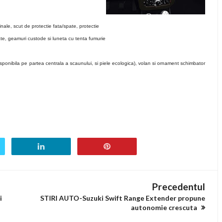
inale, scut de protectie fata/spate, protectie
ate, geamuri custode si luneta cu tenta fumurie
disponibila pe partea centrala a scaunului, si piele ecologica), volan si ornament schimbator
Precedentul
i
STIRI AUTO-Suzuki Swift Range Extender propune
autonomie crescuta