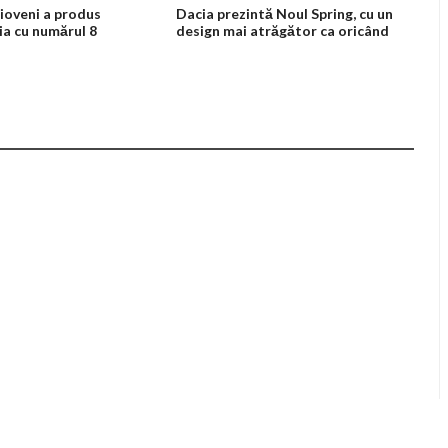
Mioveni a produs
Dacia prezintă Noul Spring, cu un
ia cu numărul 8
design mai atrăgător ca oricând