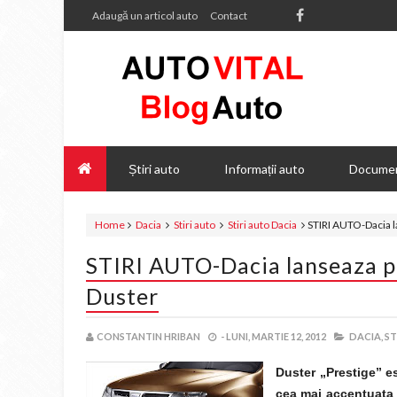
Adaugă un articol auto
Contact
Știri auto
Informații auto
Documen
Home
Dacia
Stiri auto
Stiri auto Dacia
STIRI AUTO-Dacia l
STIRI AUTO-Dacia lanseaza p
Duster
CONSTANTIN HRIBAN
-
LUNI, MARTIE 12, 2012
DACIA,
ST
Duster „Prestige” e
cea mai accentuata 