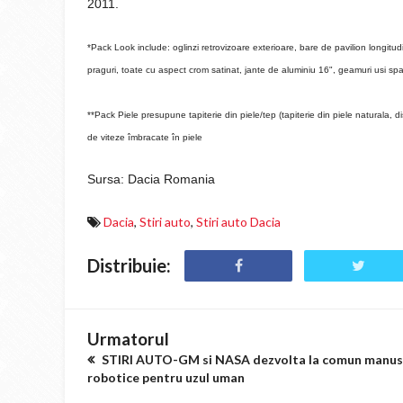
2011.
*Pack Look include: oglinzi retrovizoare exterioare, bare de pavilion longitud
praguri, toate cu aspect crom satinat, jante de aluminiu 16", geamuri usi sp
**Pack Piele presupune tapiterie din piele/tep (tapiterie din piele naturala, 
de viteze îmbracate în piele
Sursa: Dacia Romania
Dacia
,
Stiri auto
,
Stiri auto Dacia
Distribuie:
Urmatorul
STIRI AUTO-GM si NASA dezvolta la comun manus
robotice pentru uzul uman