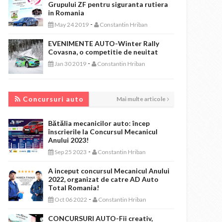
Grupului ZF pentru siguranta rutiera
in Romania
-
May 24 2019
Constantin Hriban
EVENIMENTE AUTO-Winter Rally
Covasna, o competitie de neuitat
-
Jan 30 2019
Constantin Hriban
CONCURSURI AUTO
Concursuri auto
Mai multe articole
Bătălia mecanicilor auto: încep
înscrierile la Concursul Mecanicul
Anului 2023!
-
Sep 25 2023
Constantin Hriban
A inceput concursul Mecanicul Anului
2022, organizat de catre AD Auto
Total Romania!
-
Oct 06 2022
Constantin Hriban
CONCURSURI AUTO-Fii creativ,