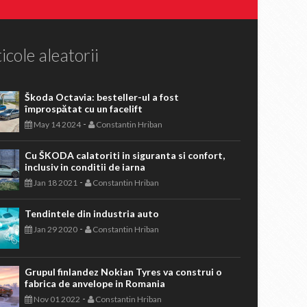
icole aleatorii
Škoda Octavia: besteller-ul a fost
împrospătat cu un facelift
-
May 14 2024
Constantin Hriban
Cu ŠKODA calatoriti in siguranta si confort,
inclusiv in conditii de iarna
-
Jan 18 2021
Constantin Hriban
Tendintele din industria auto
-
Jan 29 2020
Constantin Hriban
Grupul finlandez Nokian Tyres va construi o
fabrica de anvelope in Romania
-
Nov 01 2022
Constantin Hriban