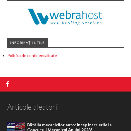
INFORMAȚII UTILE
Politica de confidențialitate
Articole aleatorii
Bătălia mecanicilor auto: încep înscrierile la
Concursul Mecanicul Anului 2023!