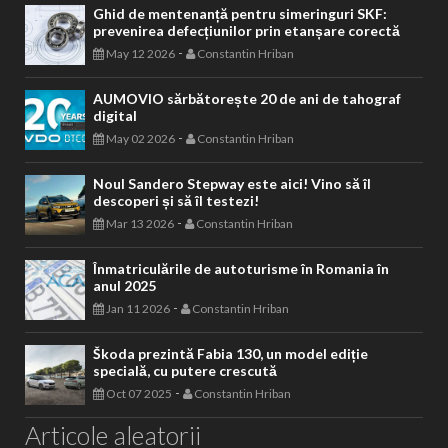
Ghid de mentenanță pentru simeringuri SKF:
prevenirea defecțiunilor prin etanșare corectă
-
May 12 2026
Constantin Hriban
AUMOVIO sărbătorește 20 de ani de tahograf
digital
-
May 02 2026
Constantin Hriban
Noul Sandero Stepway este aici! Vino să îl
descoperi și să îl testezi!
-
Mar 13 2026
Constantin Hriban
Înmatriculările de autoturisme în Romania în
anul 2025
-
Jan 11 2026
Constantin Hriban
Škoda prezintă Fabia 130, un model ediție
specială, cu putere crescută
-
Oct 07 2025
Constantin Hriban
Articole aleatorii