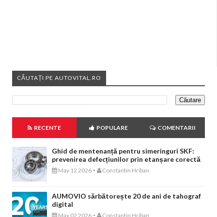
CĂUTAȚI PE AUTOVITAL.RO
RECENTE
POPULARE
COMENTARII
Ghid de mentenanță pentru simeringuri SKF:
prevenirea defecțiunilor prin etanșare corectă
-
May 12 2026
Constantin Hriban
AUMOVIO sărbătorește 20 de ani de tahograf
digital
-
May 02 2026
Constantin Hriban