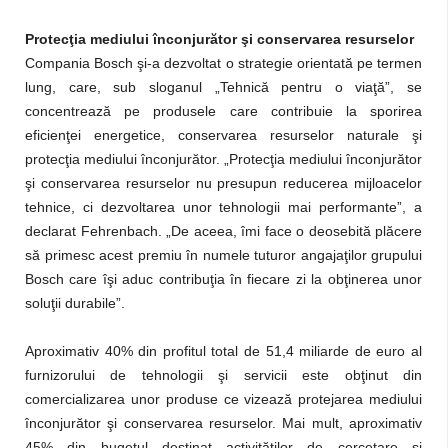
Protecţia mediului înconjurător şi conservarea resurselor
Compania Bosch şi-a dezvoltat o strategie orientată pe termen
lung, care, sub sloganul „Tehnică pentru o viaţă”, se
concentrează pe produsele care contribuie la sporirea
eficienţei energetice, conservarea resurselor naturale şi
protecţia mediului înconjurător. „Protecţia mediului înconjurător
şi conservarea resurselor nu presupun reducerea mijloacelor
tehnice, ci dezvoltarea unor tehnologii mai performante”, a
declarat Fehrenbach. „De aceea, îmi face o deosebită plăcere
să primesc acest premiu în numele tuturor angajaţilor grupului
Bosch care îşi aduc contribuţia în fiecare zi la obţinerea unor
soluţii durabile”.
Aproximativ 40% din profitul total de 51,4 miliarde de euro al
furnizorului de tehnologii şi servicii este obţinut din
comercializarea unor produse ce vizează protejarea mediului
înconjurător şi conservarea resurselor. Mai mult, aproximativ
45% din bugetul destinat activităţilor de cercetare şi