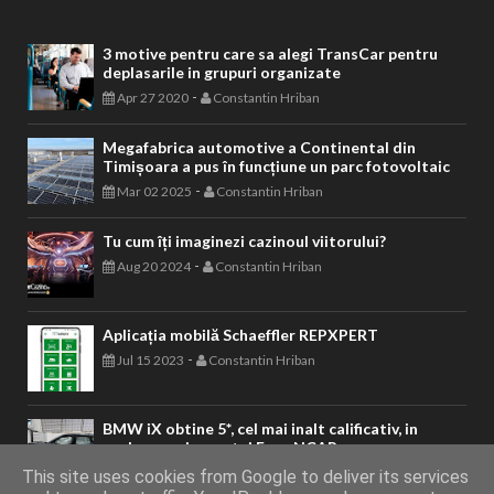
3 motive pentru care sa alegi TransCar pentru
deplasarile in grupuri organizate
-
Apr 27 2020
Constantin Hriban
Megafabrica automotive a Continental din
Timișoara a pus în funcțiune un parc fotovoltaic
-
Mar 02 2025
Constantin Hriban
Tu cum îți imaginezi cazinoul viitorului?
-
Aug 20 2024
Constantin Hriban
Aplicația mobilă Schaeffler REPXPERT
-
Jul 15 2023
Constantin Hriban
BMW iX obtine 5*, cel mai inalt calificativ, in
evaluarea sigurantei Euro NCAP
-
Dec 08 2021
Constantin Hriban
This site uses cookies from Google to deliver its services