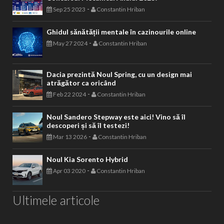
-
Sep 25 2023
Constantin Hriban
Ghidul sănătății mentale în cazinourile online
-
May 27 2024
Constantin Hriban
Dacia prezintă Noul Spring, cu un design mai
atrăgător ca oricând
-
Feb 22 2024
Constantin Hriban
Noul Sandero Stepway este aici! Vino să îl
descoperi și să îl testezi!
-
Mar 13 2026
Constantin Hriban
Noul Kia Sorento Hybrid
-
Apr 03 2020
Constantin Hriban
Ultimele articole