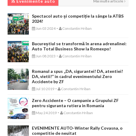
Evenimente auto
Mai multe articole
Spectacol auto și competiție la sânge la ATBS
2024!
-
Jun 03 2024
Constantin Hriban
Bucureștiul se transformă în arena adrenalinei:
Auto Total Business Show la Romexpo!
-
Jun 08 2023
Constantin Hriban
Romanul a spus „DA, sigurantei! DA, atentiei!
DA, vietii!” in cadrul evenimentului Zero
Accidente by ZF
-
Jul 10 2019
Constantin Hriban
Zero Accidente – O campanie a Grupului ZF
pentru siguranta rutiera in Romania
-
May 24 2019
Constantin Hriban
EVENIMENTE AUTO-Winter Rally Covasna, o
competitie de neuitat