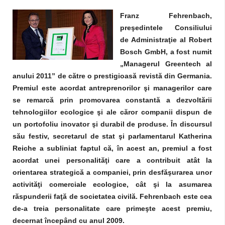
Franz Fehrenbach,
preşedintele Consiliului
de Administraţie al Robert
Bosch GmbH, a fost numit
„Managerul Greentech al
anului 2011” de către o prestigioasă revistă din Germania.
Premiul este acordat antreprenorilor şi managerilor care
se remarcă prin promovarea constantă a dezvoltării
tehnologiilor ecologice şi ale căror companii dispun de
un portofoliu inovator şi durabil de produse. În discursul
său festiv, secretarul de stat şi parlamentarul Katherina
Reiche a subliniat faptul că, în acest an, premiul a fost
acordat unei personalităţi care a contribuit atât la
orientarea strategică a companiei, prin desfăşurarea unor
activităţi comerciale ecologice, cât şi la asumarea
răspunderii faţă de societatea civilă. Fehrenbach este cea
de-a treia personalitate care primeşte acest premiu,
decernat începând cu anul 2009.