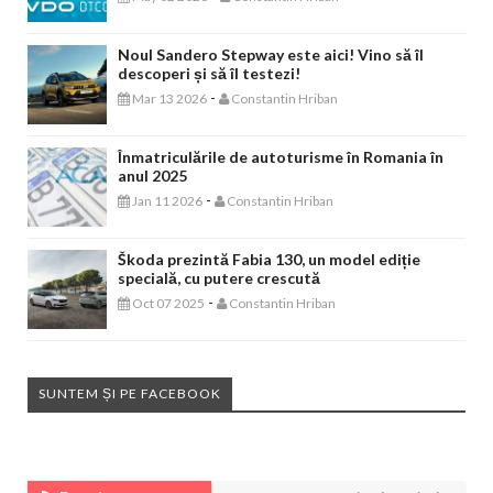
Noul Sandero Stepway este aici! Vino să îl
descoperi și să îl testezi!
-
Mar 13 2026
Constantin Hriban
Înmatriculările de autoturisme în Romania în
anul 2025
-
Jan 11 2026
Constantin Hriban
Škoda prezintă Fabia 130, un model ediție
specială, cu putere crescută
-
Oct 07 2025
Constantin Hriban
SUNTEM ȘI PE FACEBOOK
EVENIMENTE AUTO