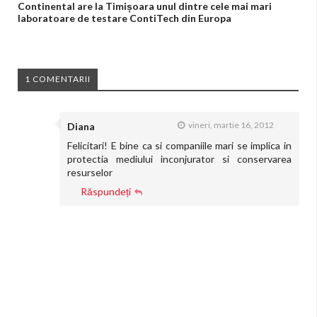
Continental are la Timișoara unul dintre cele mai mari
laboratoare de testare ContiTech din Europa
1 COMENTARII
vineri, martie 16, 2012
Diana
Felicitari! E bine ca si companiile mari se implica in
protectia mediului inconjurator si conservarea
resurselor
Răspundeți