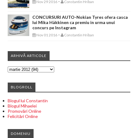
-
Nov 29 2016
Constantin Hriban
CONCURSURI AUTO-Nokian Tyres ofera casca
lui Mika Häkkinen ca premiu in urma unui
concurs pe Instagram
-
Nov 01 2016
Constantin Hriban
ARHIVĂ ARTICOLE
BLOGROLL
Blogul lui Constantin
Blogul Mihaelei
Promovări Online
Felicitări Online
DOMENIU