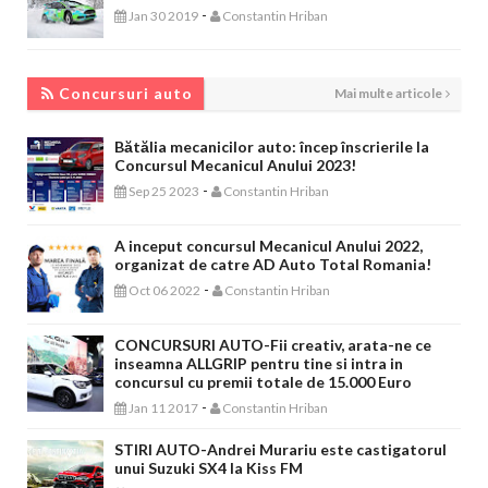
-
Jan 30 2019
Constantin Hriban
CONCURSURI AUTO
Concursuri auto
Mai multe articole
Bătălia mecanicilor auto: încep înscrierile la
Concursul Mecanicul Anului 2023!
-
Sep 25 2023
Constantin Hriban
A inceput concursul Mecanicul Anului 2022,
organizat de catre AD Auto Total Romania!
-
Oct 06 2022
Constantin Hriban
CONCURSURI AUTO-Fii creativ, arata-ne ce
inseamna ALLGRIP pentru tine si intra in
concursul cu premii totale de 15.000 Euro
-
Jan 11 2017
Constantin Hriban
STIRI AUTO-Andrei Murariu este castigatorul
unui Suzuki SX4 la Kiss FM