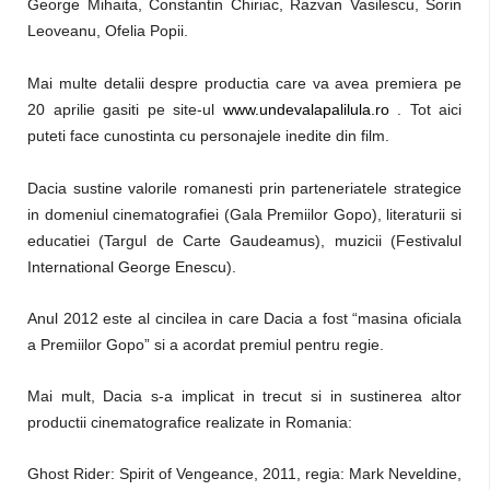
George Mihaita, Constantin Chiriac, Razvan Vasilescu, Sorin
Leoveanu, Ofelia Popii.
Mai multe detalii despre productia care va avea premiera pe
20 aprilie gasiti pe site-ul
www.undevalapalilula.ro
. Tot aici
puteti face cunostinta cu personajele inedite din film.
Dacia sustine valorile romanesti prin parteneriatele strategice
in domeniul cinematografiei (Gala Premiilor Gopo), literaturii si
educatiei (Targul de Carte Gaudeamus), muzicii (Festivalul
International George Enescu).
Anul 2012 este al cincilea in care Dacia a fost “masina oficiala
a Premiilor Gopo” si a acordat premiul pentru regie.
Mai mult, Dacia s-a implicat in trecut si in sustinerea altor
productii cinematografice realizate in Romania:
Ghost Rider: Spirit of Vengeance, 2011, regia: Mark Neveldine,