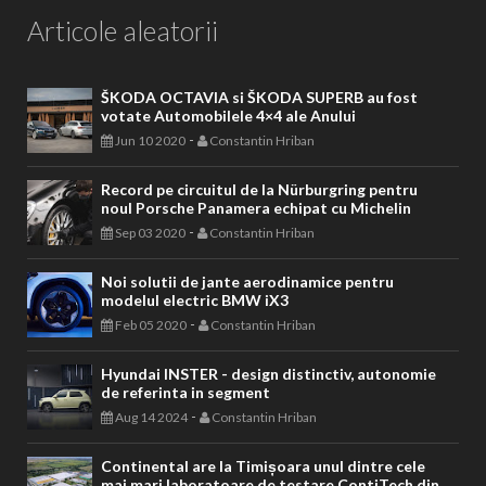
Articole aleatorii
ŠKODA OCTAVIA si ŠKODA SUPERB au fost
votate Automobilele 4×4 ale Anului
-
Jun 10 2020
Constantin Hriban
Record pe circuitul de la Nürburgring pentru
noul Porsche Panamera echipat cu Michelin
-
Sep 03 2020
Constantin Hriban
Noi solutii de jante aerodinamice pentru
modelul electric BMW iX3
-
Feb 05 2020
Constantin Hriban
Hyundai INSTER - design distinctiv, autonomie
de referinta in segment
-
Aug 14 2024
Constantin Hriban
Continental are la Timișoara unul dintre cele
mai mari laboratoare de testare ContiTech din