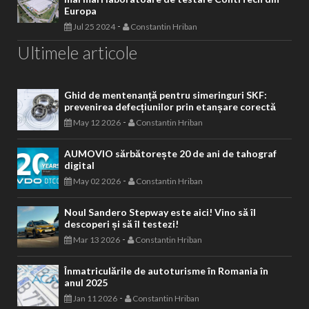
Europa
-
Jul 25 2024
Constantin Hriban
Ultimele articole
Ghid de mentenanță pentru simeringuri SKF:
prevenirea defecțiunilor prin etanșare corectă
-
May 12 2026
Constantin Hriban
AUMOVIO sărbătorește 20 de ani de tahograf
digital
-
May 02 2026
Constantin Hriban
Noul Sandero Stepway este aici! Vino să îl
descoperi și să îl testezi!
-
Mar 13 2026
Constantin Hriban
Înmatriculările de autoturisme în Romania în
anul 2025
-
Jan 11 2026
Constantin Hriban