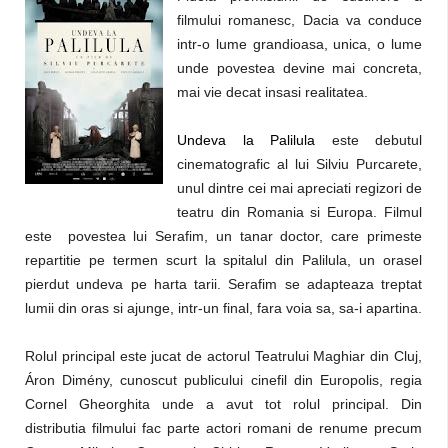
filmului romanesc, Dacia va conduce
intr-o lume grandioasa, unica, o lume
unde povestea devine mai concreta,
mai vie decat insasi realitatea.
Undeva la Palilula
este debutul
cinematografic al lui Silviu Purcarete,
unul dintre cei mai apreciati regizori de
teatru din Romania si Europa. Filmul
este povestea lui Serafim, un tanar doctor, care primeste
repartitie pe termen scurt la spitalul din Palilula, un orasel
pierdut undeva pe harta tarii. Serafim se adapteaza treptat
lumii din oras si ajunge, intr-un final, fara voia sa, sa-i apartina.
Rolul principal este jucat de actorul Teatrului Maghiar din Cluj,
Áron Dimény, cunoscut publicului cinefil din Europolis, regia
Cornel Gheorghita unde a avut tot rolul principal. Din
distributia filmului fac parte actori romani de renume precum