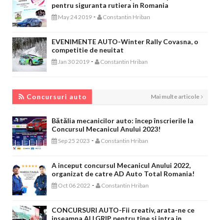
pentru siguranta rutiera in Romania
-
May 24 2019
Constantin Hriban
EVENIMENTE AUTO-Winter Rally Covasna, o
competitie de neuitat
-
Jan 30 2019
Constantin Hriban
CONCURSURI AUTO
Concursuri auto
Mai multe articole
Bătălia mecanicilor auto: încep înscrierile la
Concursul Mecanicul Anului 2023!
-
Sep 25 2023
Constantin Hriban
A inceput concursul Mecanicul Anului 2022,
organizat de catre AD Auto Total Romania!
-
Oct 06 2022
Constantin Hriban
CONCURSURI AUTO-Fii creativ, arata-ne ce
inseamna ALLGRIP pentru tine si intra in