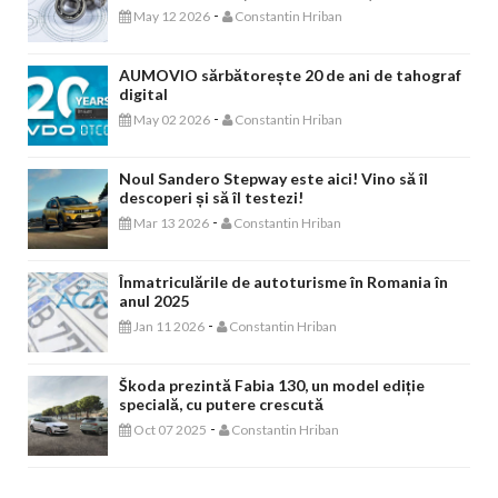
-
May 12 2026
Constantin Hriban
AUMOVIO sărbătorește 20 de ani de tahograf
digital
-
May 02 2026
Constantin Hriban
Noul Sandero Stepway este aici! Vino să îl
descoperi și să îl testezi!
-
Mar 13 2026
Constantin Hriban
Înmatriculările de autoturisme în Romania în
anul 2025
-
Jan 11 2026
Constantin Hriban
Škoda prezintă Fabia 130, un model ediție
specială, cu putere crescută
-
Oct 07 2025
Constantin Hriban