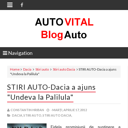

Navigation
Home
Dacia
Stiri auto
Stiri auto Dacia
STIRI AUTO-Dacia a ajuns
"Undeva la Palilula"
STIRI AUTO-Dacia a ajuns
"Undeva la Palilula"
CONSTANTIN HRIBAN
-
MARȚI, APRILIE 17, 2012
DACIA,
STIRI AUTO,
STIRI AUTO DACIA,
Fidela promisiunii de sustinere a