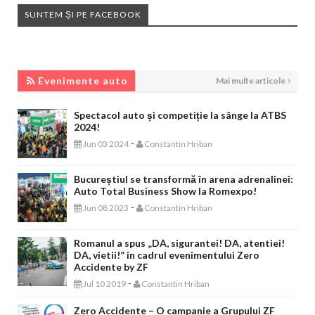
SUNTEM ȘI PE FACEBOOK
EVENIMENTE AUTO
Evenimente auto
Mai multe articole
Spectacol auto și competiție la sânge la ATBS
2024!
-
Jun 03 2024
Constantin Hriban
Bucureștiul se transformă în arena adrenalinei:
Auto Total Business Show la Romexpo!
-
Jun 08 2023
Constantin Hriban
Romanul a spus „DA, sigurantei! DA, atentiei!
DA, vietii!” in cadrul evenimentului Zero
Accidente by ZF
-
Jul 10 2019
Constantin Hriban
Zero Accidente – O campanie a Grupului ZF