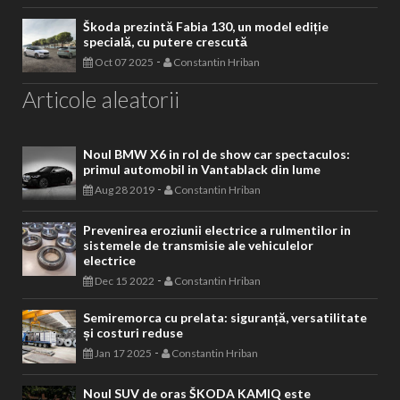
Škoda prezintă Fabia 130, un model ediție
specială, cu putere crescută
-
Oct 07 2025
Constantin Hriban
Articole aleatorii
Noul BMW X6 in rol de show car spectaculos:
primul automobil in Vantablack din lume
-
Aug 28 2019
Constantin Hriban
Prevenirea eroziunii electrice a rulmentilor in
sistemele de transmisie ale vehiculelor
electrice
-
Dec 15 2022
Constantin Hriban
Semiremorca cu prelata: siguranță, versatilitate
și costuri reduse
-
Jan 17 2025
Constantin Hriban
Noul SUV de oras ŠKODA KAMIQ este