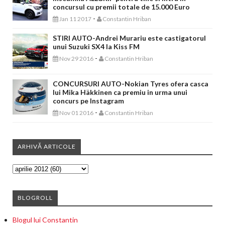
concursul cu premii totale de 15.000 Euro
-
Jan 11 2017
Constantin Hriban
STIRI AUTO-Andrei Murariu este castigatorul
unui Suzuki SX4 la Kiss FM
-
Nov 29 2016
Constantin Hriban
CONCURSURI AUTO-Nokian Tyres ofera casca
lui Mika Häkkinen ca premiu in urma unui
concurs pe Instagram
-
Nov 01 2016
Constantin Hriban
ARHIVĂ ARTICOLE
BLOGROLL
Blogul lui Constantin