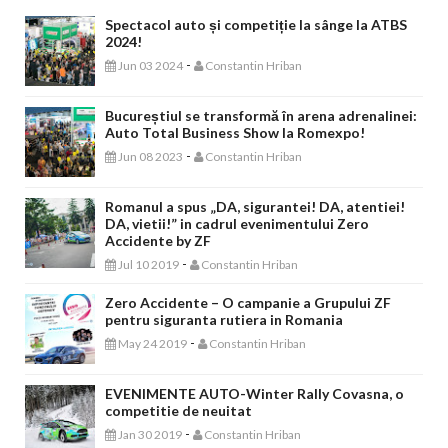
Spectacol auto și competiție la sânge la ATBS
2024!
-
Jun 03 2024
Constantin Hriban
Bucureștiul se transformă în arena adrenalinei:
Auto Total Business Show la Romexpo!
-
Jun 08 2023
Constantin Hriban
Romanul a spus „DA, sigurantei! DA, atentiei!
DA, vietii!” in cadrul evenimentului Zero
Accidente by ZF
-
Jul 10 2019
Constantin Hriban
Zero Accidente – O campanie a Grupului ZF
pentru siguranta rutiera in Romania
-
May 24 2019
Constantin Hriban
EVENIMENTE AUTO-Winter Rally Covasna, o
competitie de neuitat
-
Jan 30 2019
Constantin Hriban