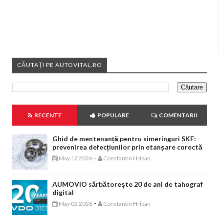
CĂUTAȚI PE AUTOVITAL.RO
RECENTE
POPULARE
COMENTARII
Ghid de mentenanță pentru simeringuri SKF:
prevenirea defecțiunilor prin etanșare corectă
-
May 12 2026
Constantin Hriban
AUMOVIO sărbătorește 20 de ani de tahograf
digital
-
May 02 2026
Constantin Hriban