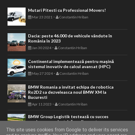
Mutari Pitesti cu Professional Movers!
-
Mar 23 2021
Constantin Hriban
Dacia: peste 46.000 de vehicule vândute în
România în 2023
-
Jan 30 2024
Constantin Hriban
Continental implementează pentru mașină
sistemul inovativ de calcul avansat (HPC)
-
May 27 2024
Constantin Hriban
BMW Romania a invitat echipa de robotica
Ro2D2 sa dezveleasca noul BMW XM la
Bucuresti
-
Apr 11 2023
Constantin Hriban
BMW Group Logistik testează cu succes
semiremorca electrică pe diverse trasee
-
Oct 28 2023
Constantin Hriban
This site uses cookies from Google to deliver its services