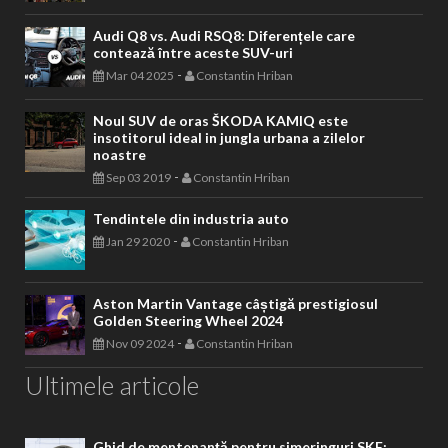
Audi Q8 vs. Audi RSQ8: Diferențele care
contează între aceste SUV-uri
-
Mar 04 2025
Constantin Hriban
Noul SUV de oras ŠKODA KAMIQ este
insotitorul ideal in jungla urbana a zilelor
noastre
-
Sep 03 2019
Constantin Hriban
Tendintele din industria auto
-
Jan 29 2020
Constantin Hriban
Aston Martin Vantage câștigă prestigiosul
Golden Steering Wheel 2024
-
Nov 09 2024
Constantin Hriban
Ultimele articole
Ghid de mentenanță pentru simeringuri SKF: