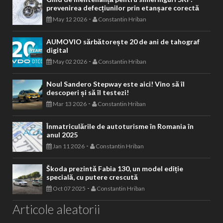
prevenirea defecțiunilor prin etanșare corectă
-
May 12 2026
Constantin Hriban
AUMOVIO sărbătorește 20 de ani de tahograf
digital
-
May 02 2026
Constantin Hriban
Noul Sandero Stepway este aici! Vino să îl
descoperi și să îl testezi!
-
Mar 13 2026
Constantin Hriban
Înmatriculările de autoturisme în Romania în
anul 2025
-
Jan 11 2026
Constantin Hriban
Škoda prezintă Fabia 130, un model ediție
specială, cu putere crescută
-
Oct 07 2025
Constantin Hriban
Articole aleatorii