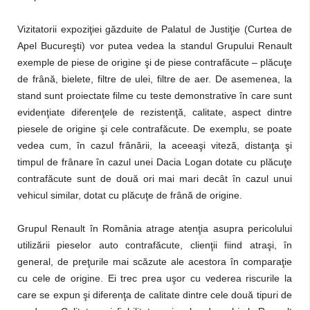
Vizitatorii expoziţiei găzduite de Palatul de Justiţie (Curtea de
Apel Bucureşti) vor putea vedea la standul Grupului Renault
exemple de piese de origine şi de piese contrafăcute – plăcuţe
de frână, bielete, filtre de ulei, filtre de aer. De asemenea, la
stand sunt proiectate filme cu teste demonstrative în care sunt
evidenţiate diferenţele de rezistenţă, calitate, aspect dintre
piesele de origine şi cele contrafăcute. De exemplu, se poate
vedea cum, în cazul frânării, la aceeaşi viteză, distanţa şi
timpul de frânare în cazul unei Dacia Logan dotate cu plăcuţe
contrafăcute sunt de două ori mai mari decât în cazul unui
vehicul similar, dotat cu plăcuţe de frână de origine.
Grupul Renault în România atrage atenţia asupra pericolului
utilizării pieselor auto contrafăcute, clienţii fiind atraşi, în
general, de preţurile mai scăzute ale acestora în comparaţie
cu cele de origine. Ei trec prea uşor cu vederea riscurile la
care se expun şi diferenţa de calitate dintre cele două tipuri de