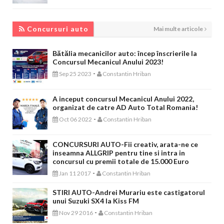
CONCURSURI AUTO
Concursuri auto
Mai multe articole
Bătălia mecanicilor auto: încep înscrierile la
Concursul Mecanicul Anului 2023!
-
Sep 25 2023
Constantin Hriban
A inceput concursul Mecanicul Anului 2022,
organizat de catre AD Auto Total Romania!
-
Oct 06 2022
Constantin Hriban
CONCURSURI AUTO-Fii creativ, arata-ne ce
inseamna ALLGRIP pentru tine si intra in
concursul cu premii totale de 15.000 Euro
-
Jan 11 2017
Constantin Hriban
STIRI AUTO-Andrei Murariu este castigatorul
unui Suzuki SX4 la Kiss FM
-
Nov 29 2016
Constantin Hriban