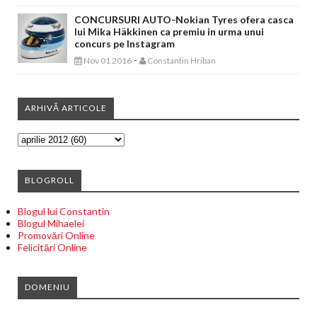
CONCURSURI AUTO-Nokian Tyres ofera casca
lui Mika Häkkinen ca premiu in urma unui
concurs pe Instagram
-
Nov 01 2016
Constantin Hriban
ARHIVĂ ARTICOLE
BLOGROLL
Blogul lui Constantin
Blogul Mihaelei
Promovări Online
Felicitări Online
DOMENIU