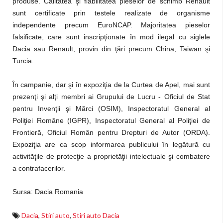
produse. Calitatea şi fiabilitatea pieselor de schimb Renault
sunt certificate prin testele realizate de organisme
independente precum EuroNCAP. Majoritatea pieselor
falsificate, care sunt inscripţionate în mod ilegal cu siglele
Dacia sau Renault, provin din ţări precum China, Taiwan şi
Turcia.
În campanie, dar şi în expoziţia de la Curtea de Apel, mai sunt
prezenţi şi alţi membri ai Grupului de Lucru - Oficiul de Stat
pentru Invenţii şi Mărci (OSIM), Inspectoratul General al
Poliţiei Române (IGPR), Inspectoratul General al Poliţiei de
Frontieră, Oficiul Român pentru Drepturi de Autor (ORDA).
Expoziţia are ca scop informarea publicului în legătură cu
activităţile de protecţie a proprietăţii intelectuale şi combatere
a contrafacerilor.
Sursa: Dacia Romania
Dacia
,
Stiri auto
,
Stiri auto Dacia