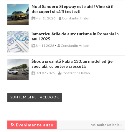
Noul Sandero Stepway este aici! Vino să îl
descoperi și să îl testezi!
-
Mar 13 2026
Constantin Hriban
Înmatriculările de autoturisme în Romania în
anul 2025
-
Jan 11 2026
Constantin Hriban
Škoda prezintă Fabia 130, un model ediție
specială, cu putere crescută
-
Oct 07 2025
Constantin Hriban
SUNTEM ȘI PE FACEBOOK
EVENIMENTE AUTO
Evenimente auto
Mai multe articole