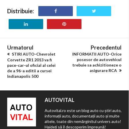
Distribuie:
Urmatorul
Precedentul
STIRI AUTO-Chevrolet
INFORMATII AUTO-Orice
posesor de autovehicul
Corvette ZR1 2013 va fi
trebuie sa achizitioneze o
pace-car-ul oficial al celei
asigurare RCA
de a 96-a editii a cursei
Indianapolis 500
AUTOVITAL
Autovital.ro este un blog auto cu știri auto,
informații auto, documentații auto și multe
altele, toate din nemărginitul univers auto!
Haideți să îl descoperim împreună!