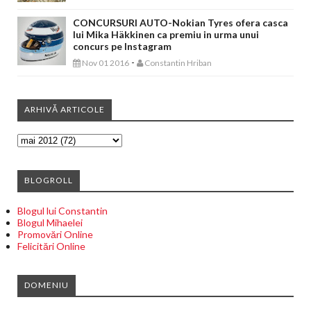
CONCURSURI AUTO-Nokian Tyres ofera casca
lui Mika Häkkinen ca premiu in urma unui
concurs pe Instagram
-
Nov 01 2016
Constantin Hriban
ARHIVĂ ARTICOLE
BLOGROLL
Blogul lui Constantin
Blogul Mihaelei
Promovări Online
Felicitări Online
DOMENIU