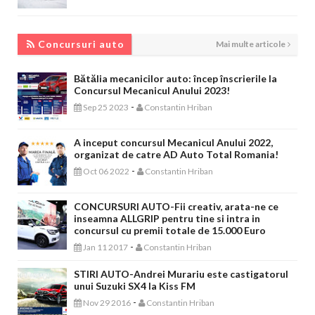
CONCURSURI AUTO
Concursuri auto
Mai multe articole
Bătălia mecanicilor auto: încep înscrierile la
Concursul Mecanicul Anului 2023!
-
Sep 25 2023
Constantin Hriban
A inceput concursul Mecanicul Anului 2022,
organizat de catre AD Auto Total Romania!
-
Oct 06 2022
Constantin Hriban
CONCURSURI AUTO-Fii creativ, arata-ne ce
inseamna ALLGRIP pentru tine si intra in
concursul cu premii totale de 15.000 Euro
-
Jan 11 2017
Constantin Hriban
STIRI AUTO-Andrei Murariu este castigatorul
unui Suzuki SX4 la Kiss FM
-
Nov 29 2016
Constantin Hriban