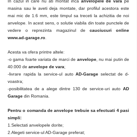
In cazul in care nu ati montat inca
anvelopele de vara
pe
masina sau le aveti deja montate, dar profilul acestora este
mai mic de 1.6 mm, este timpul sa treceti la achizitia de noi
anvelope. In acest sens, o solutie viabila din toate punctele de
vedere o reprezinta magazinul de
cauciucuri online
www.ad-garage.ro
.
Acesta va ofera printre altele:
-o gama foarte variata de marci de
anvelope
, nu mai putin de
40.000 de
anvelope de vara
;
-livrare rapida la service-ul auto
AD-Garage
selectat de d-
voastra;
-posibilitatea de a alege dintre 130 de service-uri auto
AD
Garage
din Romania.
Pentru o comanda de anvelope trebuie sa efectuati 4 pasi
simpli:
1.Selectati anvelopele dorite;
2.Alegeti service-ul AD-Garage preferat;