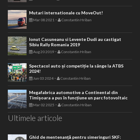
Mutari internationale cu MoveOut!
-
Mar 08 2021
Constantin Hriban
Ionut Casuneanu si Levente Dudi au castigat
Sibiu Rally Romania 2019
-
Aug 20 2019
Constantin Hriban
Spectacol auto și competiție la sânge la ATBS
2024!
-
Jun 03 2024
Constantin Hriban
Megafabrica automotive a Continental din
Timișoara a pus în funcțiune un parc fotovoltaic
-
Mar 02 2025
Constantin Hriban
Ultimele articole
Ghid de mentenanță pentru simeringuri SKF: