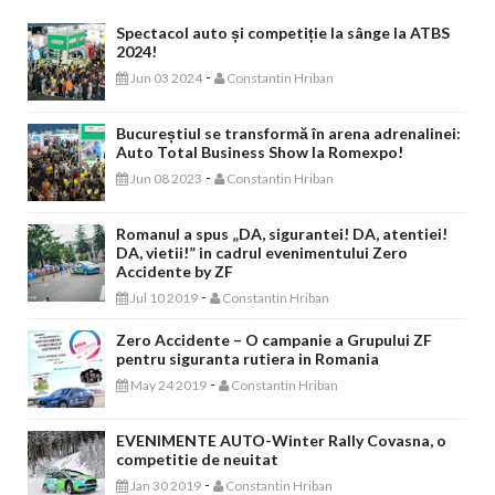
Spectacol auto și competiție la sânge la ATBS
2024!
-
Jun 03 2024
Constantin Hriban
Bucureștiul se transformă în arena adrenalinei:
Auto Total Business Show la Romexpo!
-
Jun 08 2023
Constantin Hriban
Romanul a spus „DA, sigurantei! DA, atentiei!
DA, vietii!” in cadrul evenimentului Zero
Accidente by ZF
-
Jul 10 2019
Constantin Hriban
Zero Accidente – O campanie a Grupului ZF
pentru siguranta rutiera in Romania
-
May 24 2019
Constantin Hriban
EVENIMENTE AUTO-Winter Rally Covasna, o
competitie de neuitat
-
Jan 30 2019
Constantin Hriban