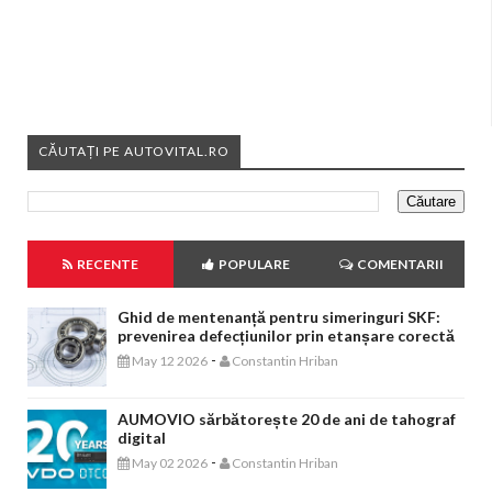
CĂUTAȚI PE AUTOVITAL.RO
RECENTE
POPULARE
COMENTARII
Ghid de mentenanță pentru simeringuri SKF:
prevenirea defecțiunilor prin etanșare corectă
-
May 12 2026
Constantin Hriban
AUMOVIO sărbătorește 20 de ani de tahograf
digital
-
May 02 2026
Constantin Hriban