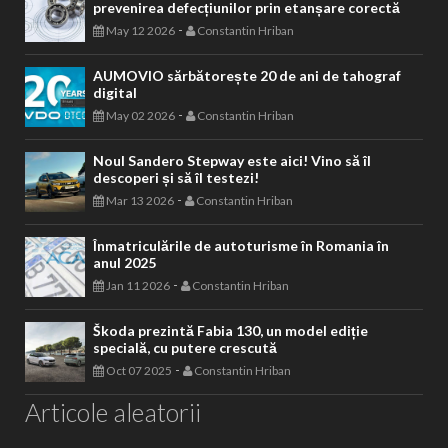
prevenirea defecțiunilor prin etanșare corectă
-
May 12 2026
Constantin Hriban
AUMOVIO sărbătorește 20 de ani de tahograf
digital
-
May 02 2026
Constantin Hriban
Noul Sandero Stepway este aici! Vino să îl
descoperi și să îl testezi!
-
Mar 13 2026
Constantin Hriban
Înmatriculările de autoturisme în Romania în
anul 2025
-
Jan 11 2026
Constantin Hriban
Škoda prezintă Fabia 130, un model ediție
specială, cu putere crescută
-
Oct 07 2025
Constantin Hriban
Articole aleatorii