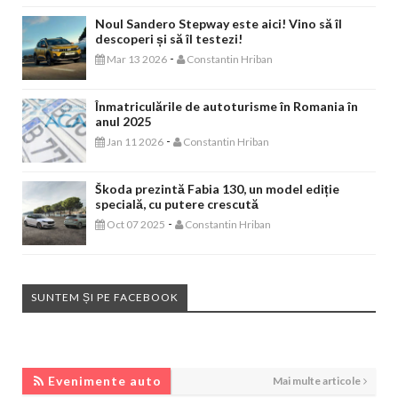
Noul Sandero Stepway este aici! Vino să îl
descoperi și să îl testezi!
-
Mar 13 2026
Constantin Hriban
Înmatriculările de autoturisme în Romania în
anul 2025
-
Jan 11 2026
Constantin Hriban
Škoda prezintă Fabia 130, un model ediție
specială, cu putere crescută
-
Oct 07 2025
Constantin Hriban
SUNTEM ȘI PE FACEBOOK
EVENIMENTE AUTO
Evenimente auto
Mai multe articole