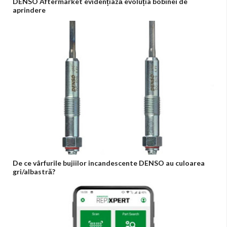
DENSO Aftermarket evidențiază evoluția bobinei de
aprindere
De ce vârfurile bujiilor incandescente DENSO au culoarea
gri/albastră?