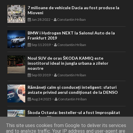
7 milioane de vehicule Dacia au fost produse la
Mioveni
-
Jan 28 2022
Constantin Hriban
BMW i Hydrogen NEXT la Salonul Auto de la
Frankfurt 2019
-
Sep 11 2019
Constantin Hriban
Noul SUV de oras ŠKODA KAMIQ este
insotitorul ideal in jungla urbana a zilelor
noastre
-
Sep 03 2019
Constantin Hriban
Rămâneți calm și conduceți inteligent: sfaturi
avizate privind aerul condiționat de la DENSO
-
Aug 24 2025
Constantin Hriban
Škoda Octavia: besteller-ul a fost împrospătat
cu un facelift
-
May 14 2024
Constantin Hriban
This site uses cookies from Google to deliver its services
and to analyze traffic. Your IP address and user-agent are