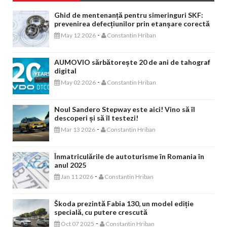
Ghid de mentenanță pentru simeringuri SKF:
prevenirea defecțiunilor prin etanșare corectă
-
May 12 2026
Constantin Hriban
AUMOVIO sărbătorește 20 de ani de tahograf
digital
-
May 02 2026
Constantin Hriban
Noul Sandero Stepway este aici! Vino să îl
descoperi și să îl testezi!
-
Mar 13 2026
Constantin Hriban
Înmatriculările de autoturisme în Romania în
anul 2025
-
Jan 11 2026
Constantin Hriban
Škoda prezintă Fabia 130, un model ediție
specială, cu putere crescută
-
Oct 07 2025
Constantin Hriban