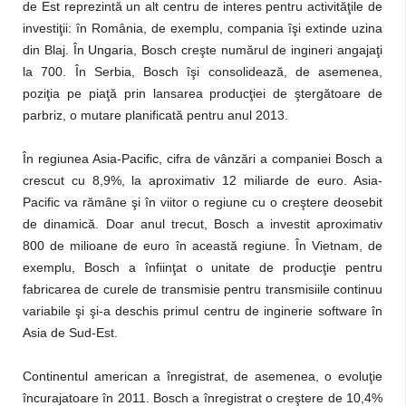
de Est reprezintă un alt centru de interes pentru activităţile de
investiţii: în România, de exemplu, compania îşi extinde uzina
din Blaj. În Ungaria, Bosch creşte numărul de ingineri angajaţi
la 700. În Serbia, Bosch îşi consolidează, de asemenea,
poziţia pe piaţă prin lansarea producţiei de ştergătoare de
parbriz, o mutare planificată pentru anul 2013.
În regiunea Asia-Pacific, cifra de vânzări a companiei Bosch a
crescut cu 8,9%, la aproximativ 12 miliarde de euro. Asia-
Pacific va rămâne şi în viitor o regiune cu o creştere deosebit
de dinamică. Doar anul trecut, Bosch a investit aproximativ
800 de milioane de euro în această regiune. În Vietnam, de
exemplu, Bosch a înfiinţat o unitate de producţie pentru
fabricarea de curele de transmisie pentru transmisiile continuu
variabile şi şi-a deschis primul centru de inginerie software în
Asia de Sud-Est.
Continentul american a înregistrat, de asemenea, o evoluţie
încurajatoare în 2011. Bosch a înregistrat o creştere de 10,4%