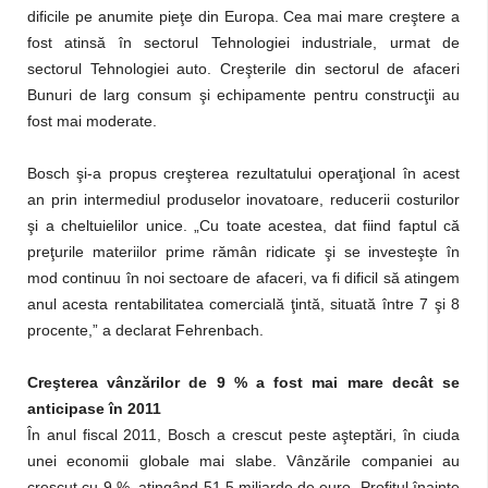
dificile pe anumite pieţe din Europa. Cea mai mare creştere a
fost atinsă în sectorul Tehnologiei industriale, urmat de
sectorul Tehnologiei auto. Creşterile din sectorul de afaceri
Bunuri de larg consum şi echipamente pentru construcţii au
fost mai moderate.
Bosch şi-a propus creşterea rezultatului operaţional în acest
an prin intermediul produselor inovatoare, reducerii costurilor
şi a cheltuielilor unice. „Cu toate acestea, dat fiind faptul că
preţurile materiilor prime rămân ridicate şi se investeşte în
mod continuu în noi sectoare de afaceri, va fi dificil să atingem
anul acesta rentabilitatea comercială ţintă, situată între 7 şi 8
procente,” a declarat Fehrenbach.
Creşterea vânzărilor de 9 % a fost mai mare decât se
anticipase în 2011
În anul fiscal 2011, Bosch a crescut peste aşteptări, în ciuda
unei economii globale mai slabe. Vânzările companiei au
crescut cu 9 %, atingând 51,5 miliarde de euro. Profitul înainte