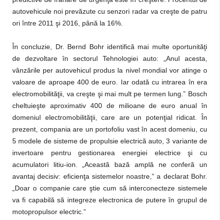
autovehicule noi prevăzute cu senzori radar va creşte de patru
ori între 2011 şi 2016, până la 16%.
În concluzie, Dr. Bernd Bohr identifică mai multe oportunităţi
de dezvoltare în sectorul Tehnologiei auto: „Anul acesta,
vânzările per autovehicul produs la nivel mondial vor atinge o
valoare de aproape 400 de euro. Iar odată cu intrarea în era
electromobilităţii, va creşte şi mai mult pe termen lung.” Bosch
cheltuieşte aproximativ 400 de milioane de euro anual în
domeniul electromobilităţii, care are un potenţial ridicat. În
prezent, compania are un portofoliu vast în acest domeniu, cu
5 modele de sisteme de propulsie electrică auto, 3 variante de
invertoare pentru gestionarea energiei electrice şi cu
acumulatori litiu-ion. „Această bază amplă ne conferă un
avantaj decisiv: eficienţa sistemelor noastre,” a declarat Bohr.
„Doar o companie care ştie cum să interconecteze sistemele
va fi capabilă să integreze electronica de putere în grupul de
motopropulsor electric.”