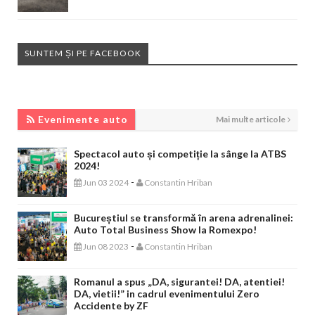
SUNTEM ȘI PE FACEBOOK
EVENIMENTE AUTO
Evenimente auto
Mai multe articole
Spectacol auto și competiție la sânge la ATBS
2024!
-
Jun 03 2024
Constantin Hriban
Bucureștiul se transformă în arena adrenalinei:
Auto Total Business Show la Romexpo!
-
Jun 08 2023
Constantin Hriban
Romanul a spus „DA, sigurantei! DA, atentiei!
DA, vietii!” in cadrul evenimentului Zero
Accidente by ZF