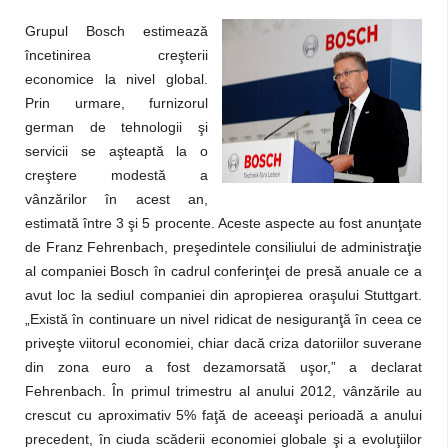
Grupul Bosch estimează
încetinirea creşterii
economice la nivel global.
Prin urmare, furnizorul
german de tehnologii şi
servicii se aşteaptă la o
creştere modestă a
vânzărilor în acest an,
estimată între 3 şi 5 procente. Aceste aspecte au fost anunţate
de Franz Fehrenbach, preşedintele consiliului de administraţie
al companiei Bosch în cadrul conferinţei de presă anuale ce a
avut loc la sediul companiei din apropierea oraşului Stuttgart.
„Există în continuare un nivel ridicat de nesiguranţă în ceea ce
priveşte viitorul economiei, chiar dacă criza datoriilor suverane
din zona euro a fost dezamorsată uşor,” a declarat
Fehrenbach. În primul trimestru al anului 2012, vânzările au
crescut cu aproximativ 5% faţă de aceeaşi perioadă a anului
precedent, în ciuda scăderii economiei globale şi a evoluţiilor