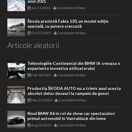
anul 2025
-
Jan 11 2026
Constantin Hriban
Škoda prezintă Fabia 130, un model ediție
specială, cu putere crescută
-
Oct 07 2025
Constantin Hriban
Articole aleatorii
Tehnologiile Continental din BMW iX creeaza o
experienta inovativa utilizatorului
-
Feb 18 2022
Constantin Hriban
Productia ŠKODA AUTO nu a trimis anul acesta
absolut deloc deseuri la rampele de gunoi
-
May 23 2020
Constantin Hriban
Noul BMW X6 in rol de show car spectaculos:
primul automobil in Vantablack din lume
-
Aug 28 2019
Constantin Hriban