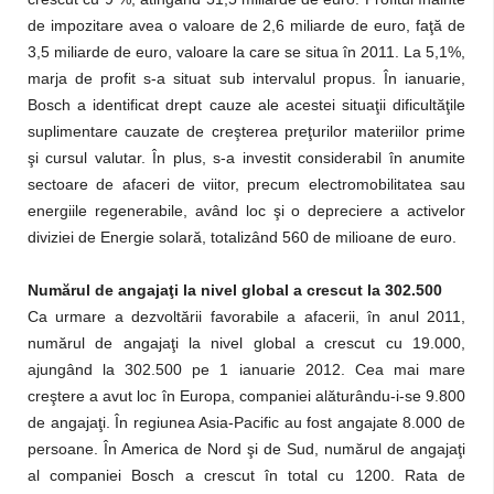
de impozitare avea o valoare de 2,6 miliarde de euro, faţă de
3,5 miliarde de euro, valoare la care se situa în 2011. La 5,1%,
marja de profit s-a situat sub intervalul propus. În ianuarie,
Bosch a identificat drept cauze ale acestei situaţii dificultăţile
suplimentare cauzate de creşterea preţurilor materiilor prime
şi cursul valutar. În plus, s-a investit considerabil în anumite
sectoare de afaceri de viitor, precum electromobilitatea sau
energiile regenerabile, având loc şi o depreciere a activelor
diviziei de Energie solară, totalizând 560 de milioane de euro.
Numărul de angajaţi la nivel global a crescut la 302.500
Ca urmare a dezvoltării favorabile a afacerii, în anul 2011,
numărul de angajaţi la nivel global a crescut cu 19.000,
ajungând la 302.500 pe 1 ianuarie 2012. Cea mai mare
creştere a avut loc în Europa, companiei alăturându-i-se 9.800
de angajaţi. În regiunea Asia-Pacific au fost angajate 8.000 de
persoane. În America de Nord şi de Sud, numărul de angajaţi
al companiei Bosch a crescut în total cu 1200. Rata de