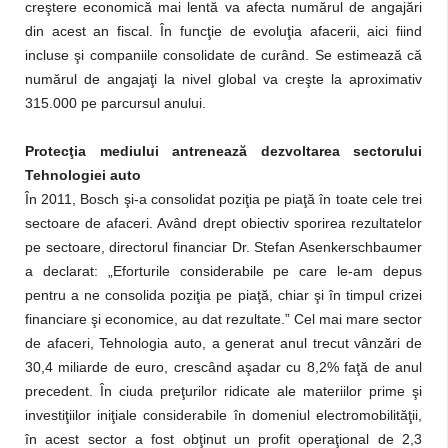
creştere economică mai lentă va afecta numărul de angajări
din acest an fiscal. În funcţie de evoluţia afacerii, aici fiind
incluse şi companiile consolidate de curând. Se estimează că
numărul de angajaţi la nivel global va creşte la aproximativ
315.000 pe parcursul anului.
Protecţia mediului antrenează dezvoltarea sectorului
Tehnologiei auto
În 2011, Bosch şi-a consolidat poziţia pe piaţă în toate cele trei
sectoare de afaceri. Având drept obiectiv sporirea rezultatelor
pe sectoare, directorul financiar Dr. Stefan Asenkerschbaumer
a declarat: „Eforturile considerabile pe care le-am depus
pentru a ne consolida poziţia pe piaţă, chiar şi în timpul crizei
financiare şi economice, au dat rezultate.” Cel mai mare sector
de afaceri, Tehnologia auto, a generat anul trecut vânzări de
30,4 miliarde de euro, crescând aşadar cu 8,2% faţă de anul
precedent. În ciuda preţurilor ridicate ale materiilor prime şi
investiţiilor iniţiale considerabile în domeniul electromobilităţii,
în acest sector a fost obţinut un profit operaţional de 2,3