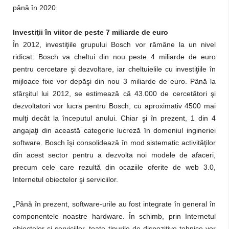
până în 2020.
Investiţii în viitor de peste 7 miliarde de euro
În 2012, investiţiile grupului Bosch vor rămâne la un nivel
ridicat: Bosch va cheltui din nou peste 4 miliarde de euro
pentru cercetare şi dezvoltare, iar cheltuielile cu investiţiile în
mijloace fixe vor depăşi din nou 3 miliarde de euro. Până la
sfârşitul lui 2012, se estimează că 43.000 de cercetători şi
dezvoltatori vor lucra pentru Bosch, cu aproximativ 4500 mai
mulţi decât la începutul anului. Chiar şi în prezent, 1 din 4
angajaţi din această categorie lucreză în domeniul ingineriei
software. Bosch îşi consolidează în mod sistematic activităţilor
din acest sector pentru a dezvolta noi modele de afaceri,
precum cele care rezultă din ocaziile oferite de web 3.0,
Internetul obiectelor şi serviciilor.
„Până în prezent, software-urile au fost integrate în general în
componentele noastre hardware. În schimb, prin Internetul
obiectelor şi serviciilor, toate tipurile de dispozitive tehnice vor