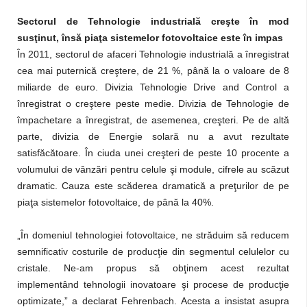
Sectorul de Tehnologie industrială creşte în mod
susţinut, însă piaţa sistemelor fotovoltaice este în impas
În 2011, sectorul de afaceri Tehnologie industrială a înregistrat
cea mai puternică creştere, de 21 %, până la o valoare de 8
miliarde de euro. Divizia Tehnologie Drive and Control a
înregistrat o creştere peste medie. Divizia de Tehnologie de
împachetare a înregistrat, de asemenea, creşteri. Pe de altă
parte, divizia de Energie solară nu a avut rezultate
satisfăcătoare. În ciuda unei creşteri de peste 10 procente a
volumului de vânzări pentru celule şi module, cifrele au scăzut
dramatic. Cauza este scăderea dramatică a preţurilor de pe
piaţa sistemelor fotovoltaice, de până la 40%.
„În domeniul tehnologiei fotovoltaice, ne străduim să reducem
semnificativ costurile de producţie din segmentul celulelor cu
cristale. Ne-am propus să obţinem acest rezultat
implementând tehnologii inovatoare şi procese de producţie
optimizate,” a declarat Fehrenbach. Acesta a insistat asupra