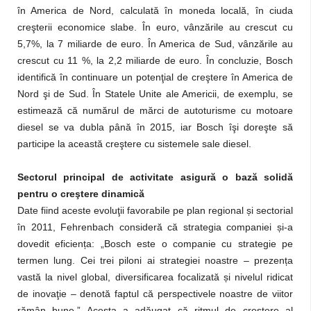
în America de Nord, calculată în moneda locală, în ciuda
creşterii economice slabe. În euro, vânzările au crescut cu
5,7%, la 7 miliarde de euro. În America de Sud, vânzările au
crescut cu 11 %, la 2,2 miliarde de euro. În concluzie, Bosch
identifică în continuare un potenţial de creştere în America de
Nord şi de Sud. În Statele Unite ale Americii, de exemplu, se
estimează că numărul de mărci de autoturisme cu motoare
diesel se va dubla până în 2015, iar Bosch îşi doreşte să
participe la această creştere cu sistemele sale diesel.
Sectorul principal de activitate asigură o bază solidă
pentru o creştere dinamică
ș
Date fiind aceste evoluţii favorabile pe plan regional
i sectorial
ș
în 2011, Fehrenbach consideră că strategia companiei
i-a
ț
dovedit eficien
a: „Bosch este o companie cu strategie pe
ț
termen lung. Cei trei piloni ai strategiei noastre – prezen
a
ș
vastă la nivel global, diversificarea focalizată
i nivelul ridicat
de inovaţie – denotă faptul că perspectivele noastre de viitor
ș
rămân bune.” Acesta a adăugat că ritmul de cre
tere al