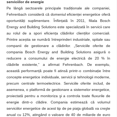
serviciilor de energie
ț
Pe lângă sectoarele principale tradi
ionale ale companiei,
ț
Fehrenbach consideră că domeniul eficien
ei energetice oferă
ț
ț
oportunită
i suplimentare. Înfiin
ată în 2011, filiala Bosch
Energy and Building Solutions este specializată în servicii care
ț
ț
au rolul de a spori eficien
a clădirilor clien
ilor comerciali.
ș
Printre ace
tia se numără întreprinderi industriale, spitale sau
companii de gestionare a clădirilor. „Serviciile oferite de
compania Bosch Energy and Building Solutions asigură o
reducere a consumului de energie electrică de 20 % în
clădirile existente,” a afirmat Fehrenbach. De exemplu,
ț
ț
această performan
ă poate fi atinsă printr-o combina
ie între
ș
concepte energetice individuale, servicii
i tehnologii moderne,
precum centrale termoelectrice. Serviciile oferite includ, de
asemenea, o platformă de gestionare a sistemelor energetice,
proiectată pentru a monitoriza şi a controla toate fluxurile de
energie dintr-o clădire. Compania estimează că volumul
serviciilor energetice de acest tip de pe piaţa globală va creşte
anual cu 12%, atingând o valoare de 40 de miliarde de euro