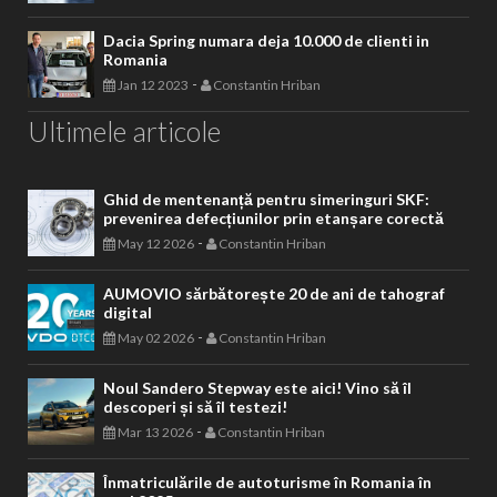
Dacia Spring numara deja 10.000 de clienti in
Romania
-
Jan 12 2023
Constantin Hriban
Ultimele articole
Ghid de mentenanță pentru simeringuri SKF:
prevenirea defecțiunilor prin etanșare corectă
-
May 12 2026
Constantin Hriban
AUMOVIO sărbătorește 20 de ani de tahograf
digital
-
May 02 2026
Constantin Hriban
Noul Sandero Stepway este aici! Vino să îl
descoperi și să îl testezi!
-
Mar 13 2026
Constantin Hriban
Înmatriculările de autoturisme în Romania în