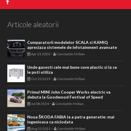
Articole aleatorii
Cumparatorii modelelor SCALA si KAMIQ
apreciaza sistemele de infotainment avansate
-
Apr 23 2020
Constantin Hriban
Unde gasesti cele mai bune cuve plastic si la ce
le poti utiliza
-
Oct 20 2019
Constantin Hriban
Primul MINI John Cooper Works electric va
debuta la Goodwood Festival of Speed
-
Jul 08 2024
Constantin Hriban
Noua ŠKODA FABIA la a patra generatie: mai
ingenioasa ca niciodata
-
Aug 20 2021
Constantin Hriban