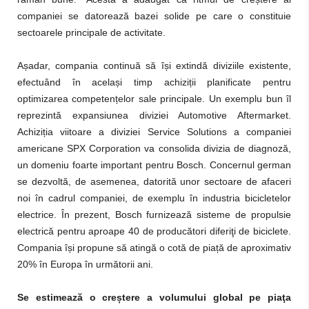
companiei se datorează bazei solide pe care o constituie
sectoarele principale de activitate.
ș
ș
A
adar, compania continuă să î
i extindă diviziile existente,
ș
ț
efectuând în acela
i timp achizi
ii planificate pentru
ț
optimizarea competen
elor sale principale. Un exemplu bun îl
reprezintă expansiunea diviziei Automotive Aftermarket.
ț
Achizi
ia viitoare a diviziei Service Solutions a companiei
americane SPX Corporation va consolida divizia de diagnoză,
un domeniu foarte important pentru Bosch. Concernul german
se dezvoltă, de asemenea, datorită unor sectoare de afaceri
noi în cadrul companiei, de exemplu în industria bicicletelor
electrice. În prezent, Bosch furnizează sisteme de propulsie
electrică pentru aproape 40 de producători diferiţi de biciclete.
ș
ț
Compania î
i propune să atingă o cotă de pia
ă de aproximativ
20% în Europa în următorii ani.
ș
Se estimează o cre
tere a volumului global pe piaţa