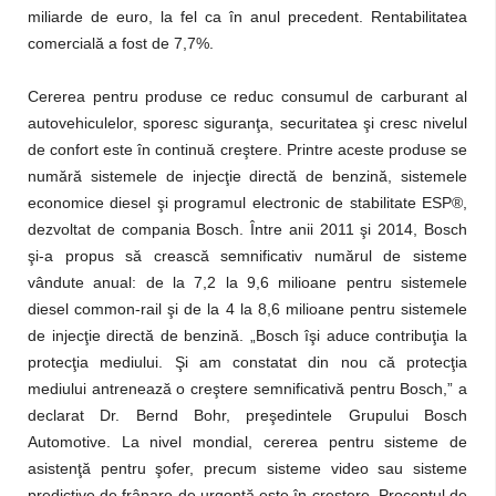
miliarde de euro, la fel ca în anul precedent. Rentabilitatea
comercială a fost de 7,7%.
Cererea pentru produse ce reduc consumul de carburant al
autovehiculelor, sporesc siguranţa, securitatea şi cresc nivelul
de confort este în continuă creştere. Printre aceste produse se
numără sistemele de injecţie directă de benzină, sistemele
economice diesel şi programul electronic de stabilitate ESP®,
dezvoltat de compania Bosch. Între anii 2011 şi 2014, Bosch
şi-a propus să crească semnificativ numărul de sisteme
vândute anual: de la 7,2 la 9,6 milioane pentru sistemele
diesel common-rail şi de la 4 la 8,6 milioane pentru sistemele
de injecţie directă de benzină. „Bosch îşi aduce contribuţia la
protecţia mediului. Şi am constatat din nou că protecţia
mediului antrenează o creştere semnificativă pentru Bosch,” a
declarat Dr. Bernd Bohr, preşedintele Grupului Bosch
Automotive. La nivel mondial, cererea pentru sisteme de
asistenţă pentru şofer, precum sisteme video sau sisteme
predictive de frânare de urgenţă este în creştere. Procentul de