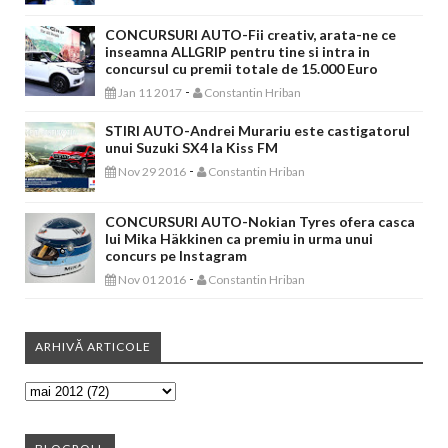
CONCURSURI AUTO-Fii creativ, arata-ne ce
inseamna ALLGRIP pentru tine si intra in
concursul cu premii totale de 15.000 Euro
-
Jan 11 2017
Constantin Hriban
STIRI AUTO-Andrei Murariu este castigatorul
unui Suzuki SX4 la Kiss FM
-
Nov 29 2016
Constantin Hriban
CONCURSURI AUTO-Nokian Tyres ofera casca
lui Mika Häkkinen ca premiu in urma unui
concurs pe Instagram
-
Nov 01 2016
Constantin Hriban
ARHIVĂ ARTICOLE