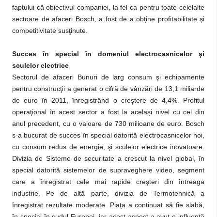
faptului că obiectivul companiei, la fel ca pentru toate celelalte
sectoare de afaceri Bosch, a fost de a obţine profitabilitate şi
competitivitate susţinute.
Succes în special în domeniul electrocasnicelor şi
sculelor electrice
Sectorul de afaceri Bunuri de larg consum şi echipamente
pentru construcţii a generat o cifră de vânzări de 13,1 miliarde
de euro în 2011, înregistrând o creştere de 4,4%. Profitul
operaţional în acest sector a fost la acelaşi nivel cu cel din
anul precedent, cu o valoare de 730 milioane de euro. Bosch
s-a bucurat de succes în special datorită electrocasnicelor noi,
cu consum redus de energie, şi sculelor electrice inovatoare.
Divizia de Sisteme de securitate a crescut la nivel global, în
special datorită sistemelor de supraveghere video, segment
care a înregistrat cele mai rapide creşteri din întreaga
industrie. Pe de altă parte, divizia de Termotehnică a
înregistrat rezultate moderate. Piaţa a continuat să fie slabă,
în special în sudul Europei, iar acest aspect a avut o influenţă