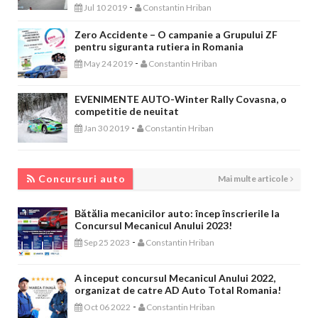
-
Jul 10 2019
Constantin Hriban
Zero Accidente – O campanie a Grupului ZF
pentru siguranta rutiera in Romania
-
May 24 2019
Constantin Hriban
EVENIMENTE AUTO-Winter Rally Covasna, o
competitie de neuitat
-
Jan 30 2019
Constantin Hriban
CONCURSURI AUTO
Concursuri auto
Mai multe articole
Bătălia mecanicilor auto: încep înscrierile la
Concursul Mecanicul Anului 2023!
-
Sep 25 2023
Constantin Hriban
A inceput concursul Mecanicul Anului 2022,
organizat de catre AD Auto Total Romania!
-
Oct 06 2022
Constantin Hriban