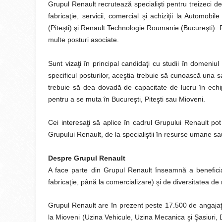
Grupul Renault recrutează specialişti pentru treizeci de
fabricaţie, servicii, comercial şi achiziţii la Automobi
(Piteşti) şi Renault Technologie Roumanie (Bucureşti). 
multe posturi asociate.
Sunt vizaţi în principal candidaţi cu studii în domeniul
specificul posturilor, aceştia trebuie să cunoască una s
trebuie să dea dovadă de capacitate de lucru în echipă
pentru a se muta în Bucureşti, Piteşti sau Mioveni.
Cei interesaţi să aplice în cadrul Grupului Renault pot
Grupului Renault, de la specialiştii în resurse umane sa
Despre Grupul Renault
A face parte din Grupul Renault înseamnă a beneficia
fabricaţie, până la comercializare) şi de diversitatea de
Grupul Renault are în prezent peste 17.500 de angajaţi
la Mioveni (Uzina Vehicule, Uzina Mecanica şi Şasiuri, Di