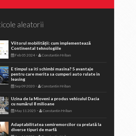
icole aleatorii
Viitorul mobilității: cum implementează
Continental tehnologiile
-
Feb 05 2024
Constantin Hriban
E timpul sa iti schimbi masina? 5 avantaje
pentru care merita sa cumperi auto rulate in
leasing
-
Sep 09 2020
Constantin Hriban
Uzina de la Mioveni a produs vehiculul Dacia
cu numărul 8 milioane
-
May 11 2025
Constantin Hriban
Adaptabilitatea semiremorcilor cu prelată la
diverse tipuri de marfă