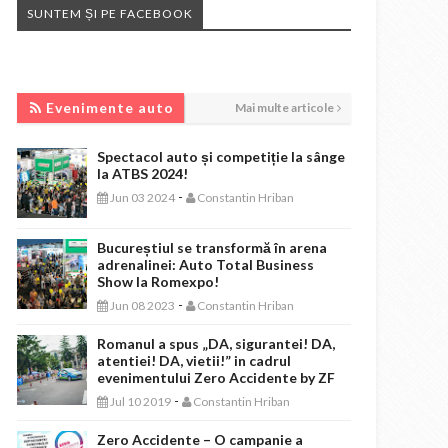
SUNTEM ȘI PE FACEBOOK
EVENIMENTE AUTO
Evenimente auto
Mai multe articole
Spectacol auto și competiție la sânge
la ATBS 2024!
-
Jun 03 2024
Constantin Hriban
Bucureștiul se transformă în arena
adrenalinei: Auto Total Business
Show la Romexpo!
-
Jun 08 2023
Constantin Hriban
Romanul a spus „DA, sigurantei! DA,
atentiei! DA, vietii!” in cadrul
evenimentului Zero Accidente by ZF
-
Jul 10 2019
Constantin Hriban
Zero Accidente – O campanie a