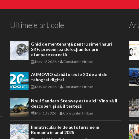
Ultimele articole
Art
Ghid de mentenanță pentru simeringuri
SKF: prevenirea defecțiunilor prin
etanșare corectă
-
May 12 2026
Constantin Hriban
AUMOVIO sărbătorește 20 de ani de
tahograf digital
-
May 02 2026
Constantin Hriban
Noul Sandero Stepway este aici! Vino să îl
descoperi și să îl testezi!
-
Mar 13 2026
Constantin Hriban
Înmatriculările de autoturisme în
Romania în anul 2025