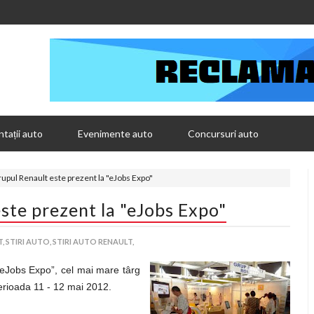
tații auto
Evenimente auto
Concursuri auto
pul Renault este prezent la "eJobs Expo"
te prezent la "eJobs Expo"
,
STIRI AUTO,
STIRI AUTO RENAULT,
 „eJobs Expo”, cel mai mare târg
 perioada 11 - 12 mai 2012.