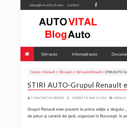
Adaugă un articol auto
Contact
Știri auto
Informații auto
Documen
Home
Renault
Stiri auto
Stiri auto Renault
STIRI AUTO-Gru
STIRI AUTO-Grupul Renault es
CONSTANTIN HRIBAN
-
SÂMBĂTĂ, MAI 12, 2012
RENAULT
Grupul Renault este prezent la prima ediţie a târgului
de joburi şi carieră din ţară, organizat în Bucureşti, în