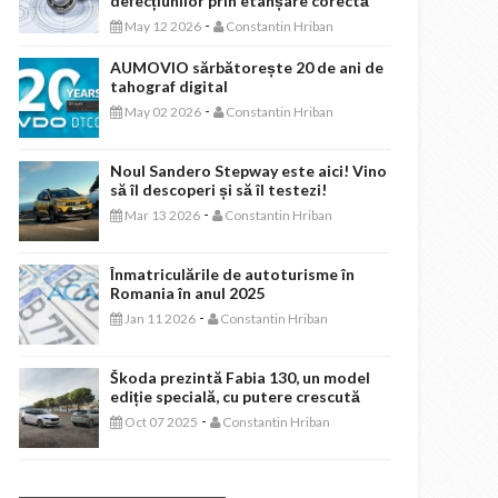
defecțiunilor prin etanșare corectă
-
May 12 2026
Constantin Hriban
AUMOVIO sărbătorește 20 de ani de
tahograf digital
-
May 02 2026
Constantin Hriban
Noul Sandero Stepway este aici! Vino
să îl descoperi și să îl testezi!
-
Mar 13 2026
Constantin Hriban
Înmatriculările de autoturisme în
Romania în anul 2025
-
Jan 11 2026
Constantin Hriban
Škoda prezintă Fabia 130, un model
ediție specială, cu putere crescută
-
Oct 07 2025
Constantin Hriban