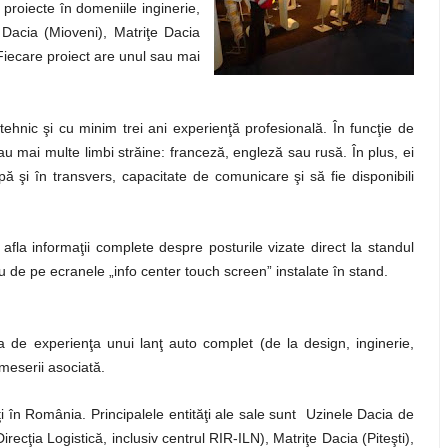
 proiecte în domeniile inginerie,
le Dacia (Mioveni), Matriţe Dacia
Fiecare proiect are unul sau mai
 tehnic şi cu minim trei ani experienţă profesională. În funcţie de
au mai multe limbi străine: franceză, engleză sau rusă. În plus, ei
 şi în transvers, capacitate de comunicare şi să fie disponibili
 afla informaţii complete despre posturile vizate direct la standul
u de pe ecranele „info center touch screen” instalate în stand.
 de experienţa unui lanţ auto complet (de la design, inginerie,
 meserii asociată.
 în România. Principalele entităţi ale sale sunt Uzinele Dacia de
recţia Logistică, inclusiv centrul RIR-ILN), Matriţe Dacia (Piteşti),