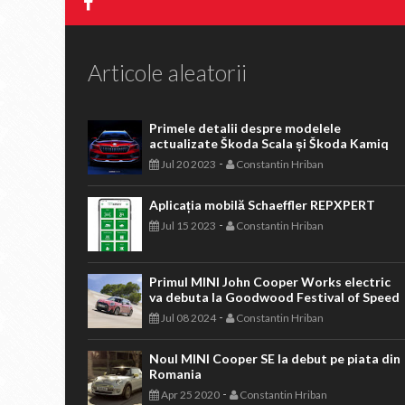
Articole aleatorii
Primele detalii despre modelele
actualizate Škoda Scala și Škoda Kamiq
-
Jul 20 2023
Constantin Hriban
Aplicația mobilă Schaeffler REPXPERT
-
Jul 15 2023
Constantin Hriban
Primul MINI John Cooper Works electric
va debuta la Goodwood Festival of Speed
-
Jul 08 2024
Constantin Hriban
Noul MINI Cooper SE la debut pe piata din
Romania
-
Apr 25 2020
Constantin Hriban