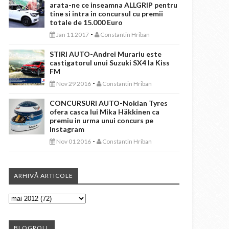
arata-ne ce inseamna ALLGRIP pentru
tine si intra in concursul cu premii
totale de 15.000 Euro
-
Jan 11 2017
Constantin Hriban
STIRI AUTO-Andrei Murariu este
castigatorul unui Suzuki SX4 la Kiss
FM
-
Nov 29 2016
Constantin Hriban
CONCURSURI AUTO-Nokian Tyres
ofera casca lui Mika Häkkinen ca
premiu in urma unui concurs pe
Instagram
-
Nov 01 2016
Constantin Hriban
ARHIVĂ ARTICOLE
BLOGROLL