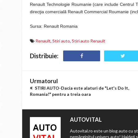
Renault Technologie Roumanie (care include Centrul Te
direcţia comercială Renault Commercial Roumanie (incl
Sursa: Renault Romania
Renault
,
Stiri auto
,
Stiri auto Renault
Distribuie:
Urmatorul
STIRI AUTO-Dacia este alaturi de "Let's Do It,
Romania!" pentru a treia oara
AUTOVITAL
Autovital.ro este un blog auto cu ști
nemărginitul univers auto! Haideți 