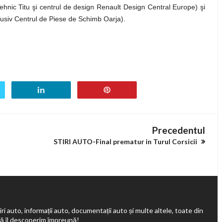
hnic Titu şi centrul de design Renault Design Central Europe) şi
usiv Centrul de Piese de Schimb Oarja).
Precedentul
STIRI AUTO-Final prematur in Turul Corsicii
ri auto, informații auto, documentații auto și multe altele, toate din
să îl descoperim împreună!