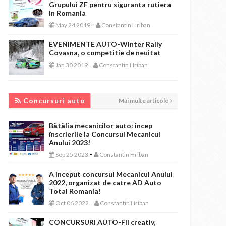
Grupului ZF pentru siguranta rutiera
in Romania
-
May 24 2019
Constantin Hriban
EVENIMENTE AUTO-Winter Rally
Covasna, o competitie de neuitat
-
Jan 30 2019
Constantin Hriban
CONCURSURI AUTO
Concursuri auto
Mai multe articole
Bătălia mecanicilor auto: încep
înscrierile la Concursul Mecanicul
Anului 2023!
-
Sep 25 2023
Constantin Hriban
A inceput concursul Mecanicul Anului
2022, organizat de catre AD Auto
Total Romania!
-
Oct 06 2022
Constantin Hriban
CONCURSURI AUTO-Fii creativ,