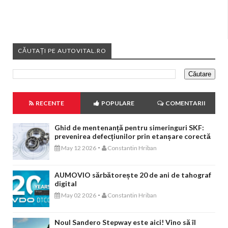
CĂUTAȚI PE AUTOVITAL.RO
RECENTE
POPULARE
COMENTARII
Ghid de mentenanță pentru simeringuri SKF:
prevenirea defecțiunilor prin etanșare corectă
-
May 12 2026
Constantin Hriban
AUMOVIO sărbătorește 20 de ani de tahograf
digital
-
May 02 2026
Constantin Hriban
Noul Sandero Stepway este aici! Vino să îl