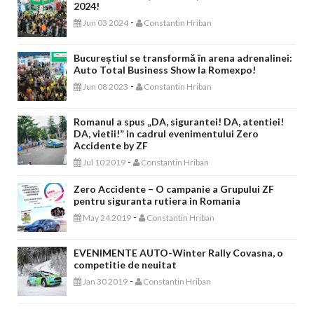
2024!
-
Jun 03 2024
Constantin Hriban
Bucureștiul se transformă în arena adrenalinei:
Auto Total Business Show la Romexpo!
-
Jun 08 2023
Constantin Hriban
Romanul a spus „DA, sigurantei! DA, atentiei!
DA, vietii!” in cadrul evenimentului Zero
Accidente by ZF
-
Jul 10 2019
Constantin Hriban
Zero Accidente – O campanie a Grupului ZF
pentru siguranta rutiera in Romania
-
May 24 2019
Constantin Hriban
EVENIMENTE AUTO-Winter Rally Covasna, o
competitie de neuitat
-
Jan 30 2019
Constantin Hriban