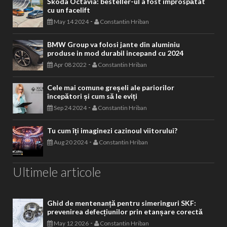
Škoda Octavia: besteller-ul a fost împrospătat
cu un facelift
-
May 14 2024
Constantin Hriban
BMW Group va folosi jante din aluminiu
produse in mod durabil incepand cu 2024
-
Apr 08 2022
Constantin Hriban
Cele mai comune greșeli ale pariorilor
începători și cum să le eviți
-
Sep 24 2024
Constantin Hriban
Tu cum îți imaginezi cazinoul viitorului?
-
Aug 20 2024
Constantin Hriban
Ultimele articole
Ghid de mentenanță pentru simeringuri SKF:
prevenirea defecțiunilor prin etanșare corectă
-
May 12 2026
Constantin Hriban