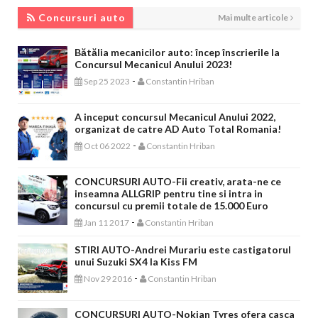
CONCURSURI AUTO
Concursuri auto
Mai multe articole
Bătălia mecanicilor auto: încep înscrierile la
Concursul Mecanicul Anului 2023!
-
Sep 25 2023
Constantin Hriban
A inceput concursul Mecanicul Anului 2022,
organizat de catre AD Auto Total Romania!
-
Oct 06 2022
Constantin Hriban
CONCURSURI AUTO-Fii creativ, arata-ne ce
inseamna ALLGRIP pentru tine si intra in
concursul cu premii totale de 15.000 Euro
-
Jan 11 2017
Constantin Hriban
STIRI AUTO-Andrei Murariu este castigatorul
unui Suzuki SX4 la Kiss FM
-
Nov 29 2016
Constantin Hriban
CONCURSURI AUTO-Nokian Tyres ofera casca