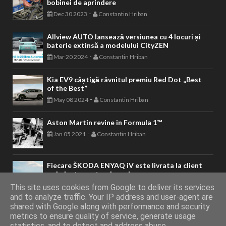
bobinei de aprindere
-
Dec 30 2023
Constantin Hriban
Allview AUTO lansează versiunea cu 4 locuri și
baterie extinsă a modelului CityZEN
-
Mar 20 2024
Constantin Hriban
Kia EV9 câștigă râvnitul premiu Red Dot „Best
of the Best”
-
May 08 2024
Constantin Hriban
Aston Martin revine in Formula 1™
-
Jan 05 2021
Constantin Hriban
Fiecare ŠKODA ENYAQ iV este livrata la client
cu balanta neutra de carbon
-
Jun 08 2021
Constantin Hriban
This site uses cookies from Google to deliver its services
and to analyze traffic. Your IP address and user-agent are
shared with Google along with performance and security
metrics to ensure quality of service, generate usage
AUTOVITAL - Blog Auto
Copyright © 2011 - 2026. Toate drepturile
statistics, and to detect and address abuse.