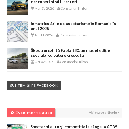
descoperi și să îl testezi!
-
Mar 13 2026
Constantin Hriban
Înmatriculările de autoturisme în Romania în
anul 2025
-
Jan 11 2026
Constantin Hriban
Škoda prezintă Fabia 130, un model ediție
specială, cu putere crescută
-
Oct 07 2025
Constantin Hriban
SUNTEM ȘI PE FACEBOOK
EVENIMENTE AUTO
Evenimente auto
Mai multe articole
Spectacol auto și competiție la sânge la ATBS