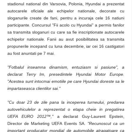
stadionul national din Varsovia, Polonia, Hyundai a prezentat
autocarele oficiale ale echipelor nationale, decorate cu
sloganurile create de fani, pentru a incuraja cele 16 natiuni
participante. Concursul "Fii acolo cu Hyundai" a permis fanilor
sa transmita sloganuri cu care sa fie inscriptionate autocarele
echipelor nationale. Fanii au avut posibilitatea sa transmita
propunerile incepand cu luna decembrie, iar cei 16 castigatori
au fost anuntati pe 7 mai.
"Fotbalul inseamna dinamism, entuziasm si pasiune", a
declarat Terry Im, presedintele Hyundai Motor Europe.
"Acestea sunt intocmai emotiile pe care Hyundai doreste sa le
impartaseasca clientilor sai."
"Cu doar 23 de zile pana la inceperea turneului, predarea
autovehiculelor a reprezentat o etapa cheie in pregatirea
UEFA EURO 2012™,"
a declarat Guy-Laurent Epstein,
Director de Marketing UEFA Events SA.
"Recunoscut ca un
important producator mondial de automobile atragatoare ca