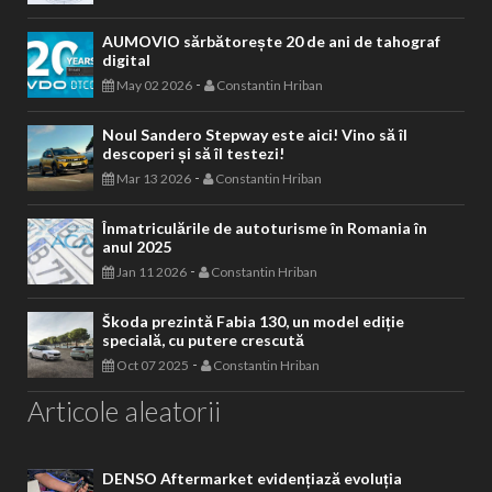
AUMOVIO sărbătorește 20 de ani de tahograf
digital
-
May 02 2026
Constantin Hriban
Noul Sandero Stepway este aici! Vino să îl
descoperi și să îl testezi!
-
Mar 13 2026
Constantin Hriban
Înmatriculările de autoturisme în Romania în
anul 2025
-
Jan 11 2026
Constantin Hriban
Škoda prezintă Fabia 130, un model ediție
specială, cu putere crescută
-
Oct 07 2025
Constantin Hriban
Articole aleatorii
DENSO Aftermarket evidențiază evoluția