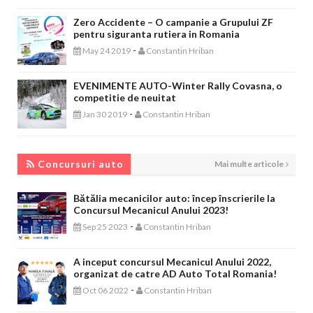
Zero Accidente – O campanie a Grupului ZF
pentru siguranta rutiera in Romania
-
May 24 2019
Constantin Hriban
EVENIMENTE AUTO-Winter Rally Covasna, o
competitie de neuitat
-
Jan 30 2019
Constantin Hriban
CONCURSURI AUTO
Concursuri auto
Mai multe articole
Bătălia mecanicilor auto: încep înscrierile la
Concursul Mecanicul Anului 2023!
-
Sep 25 2023
Constantin Hriban
A inceput concursul Mecanicul Anului 2022,
organizat de catre AD Auto Total Romania!
-
Oct 06 2022
Constantin Hriban