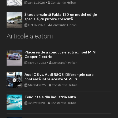
-
Jan 11 2026
Constantin Hriban
Škoda prezintă Fabia 130, un model ediție
specială, cu putere crescută
-
Oct 07 2025
Constantin Hriban
Articole aleatorii
Placerea de a conduce electric: noul MINI
Cooper Electric
-
May 04 2023
Constantin Hriban
Audi Q8 vs. Audi RSQ8: Diferențele care
contează între aceste SUV-uri
-
Mar 04 2025
Constantin Hriban
Tendintele din industria auto
-
Jan 29 2020
Constantin Hriban