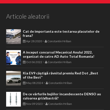
Articole aleatorii
Cat de importanta este testarea placutelor de
frana?
-
Apr 28 2020
Constantin Hriban
A inceput concursul Mecanicul Anului 2022,
organizat de catre AD Auto Total Romania!
-
Oct 06 2022
Constantin Hriban
Kia EV9 câștigă râvnitul premiu Red Dot „Best
of the Best”
-
May 08 2024
Constantin Hriban
De ce vârfurile bujiilor incandescente DENSO au
culoarea gri/albastră?
-
Nov 09 2023
Constantin Hriban