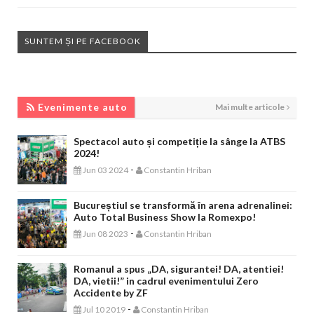
SUNTEM ȘI PE FACEBOOK
EVENIMENTE AUTO
Evenimente auto
Mai multe articole
Spectacol auto și competiție la sânge la ATBS
2024!
-
Jun 03 2024
Constantin Hriban
Bucureștiul se transformă în arena adrenalinei:
Auto Total Business Show la Romexpo!
-
Jun 08 2023
Constantin Hriban
Romanul a spus „DA, sigurantei! DA, atentiei!
DA, vietii!” in cadrul evenimentului Zero
Accidente by ZF
-
Jul 10 2019
Constantin Hriban