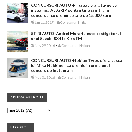
CONCURSURI AUTO-Fii creativ, arata-ne ce
inseamna ALLGRIP pentru tine si intra in
concursul cu premii totale de 15.000 Euro
-
Jan 11 2017
Constantin Hriban
STIRI AUTO-Andrei Murariu este castigatorul
unui Suzuki SX4 la Kiss FM
-
Nov 29 2016
Constantin Hriban
CONCURSURI AUTO-Nokian Tyres ofera casca
lui Mika Häkkinen ca premiu in urma unui
concurs pe Instagram
-
Nov 01 2016
Constantin Hriban
ARHIVĂ ARTICOLE
BLOGROLL