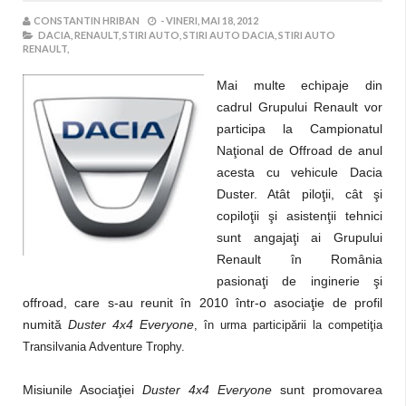
CONSTANTIN HRIBAN
-
VINERI, MAI 18, 2012
DACIA,
RENAULT,
STIRI AUTO,
STIRI AUTO DACIA,
STIRI AUTO
RENAULT,
Mai multe echipaje din
cadrul Grupului Renault vor
participa la Campionatul
Naţional de Offroad de anul
acesta cu vehicule Dacia
Duster. Atât piloţii, cât şi
copiloţii şi asistenţii tehnici
sunt angajaţi ai Grupului
Renault în România
pasionaţi de inginerie şi
offroad, care s-au reunit în 2010 într-o asociaţie de profil
numită
Duster 4x4 Everyone
, în urma participării la competiţia
Transilvania Adventure Trophy.
Misiunile Asociaţiei
Duster 4x4 Everyone
sunt promovarea