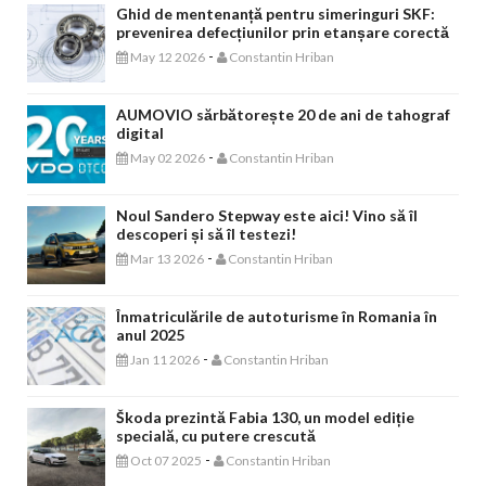
Ghid de mentenanță pentru simeringuri SKF:
prevenirea defecțiunilor prin etanșare corectă
-
May 12 2026
Constantin Hriban
AUMOVIO sărbătorește 20 de ani de tahograf
digital
-
May 02 2026
Constantin Hriban
Noul Sandero Stepway este aici! Vino să îl
descoperi și să îl testezi!
-
Mar 13 2026
Constantin Hriban
Înmatriculările de autoturisme în Romania în
anul 2025
-
Jan 11 2026
Constantin Hriban
Škoda prezintă Fabia 130, un model ediție
specială, cu putere crescută
-
Oct 07 2025
Constantin Hriban