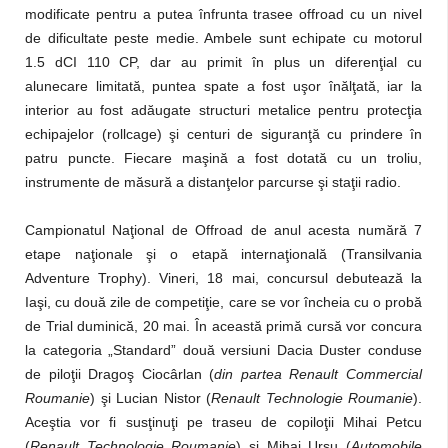
modificate pentru a putea înfrunta trasee offroad cu un nivel
de dificultate peste medie. Ambele sunt echipate cu motorul
1.5 dCI 110 CP, dar au primit în plus un diferenţial cu
alunecare limitată, puntea spate a fost uşor înălţată, iar la
interior au fost adăugate structuri metalice pentru protecţia
echipajelor (rollcage) şi centuri de siguranţă cu prindere în
patru puncte. Fiecare maşină a fost dotată cu un troliu,
instrumente de măsură a distanţelor parcurse şi staţii radio.
Campionatul Naţional de Offroad de anul acesta numără 7
etape naţionale şi o etapă internaţională (Transilvania
Adventure Trophy). Vineri, 18 mai, concursul debutează la
Iaşi, cu două zile de competiţie, care se vor încheia cu o probă
de Trial duminică, 20 mai. În această primă cursă vor concura
la categoria „Standard” două versiuni Dacia Duster conduse
de piloţii Dragoş Ciocârlan (
din partea Renault Commercial
Roumanie
) şi Lucian Nistor (
Renault Technologie Roumanie
).
Aceştia vor fi susţinuţi pe traseu de copiloţii Mihai Petcu
(
Renault Technologie Roumanie
) şi Mihai Ursu (
Automobile