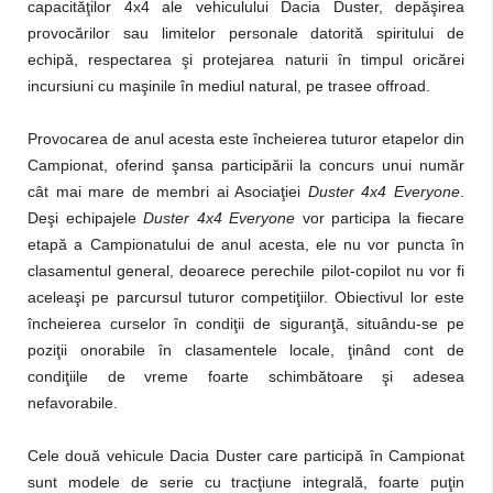
capacităţilor 4x4 ale vehiculului Dacia Duster, depăşirea
provocărilor sau limitelor personale datorită spiritului de
echipă, respectarea şi protejarea naturii în timpul oricărei
incursiuni cu maşinile în mediul natural, pe trasee offroad.
Provocarea de anul acesta este încheierea tuturor etapelor din
Campionat, oferind şansa participării la concurs unui număr
cât mai mare de membri ai Asociaţiei
Duster 4x4 Everyone
.
Deşi echipajele
Duster 4x4 Everyone
vor participa la fiecare
etapă a Campionatului de anul acesta, ele nu vor puncta în
clasamentul general, deoarece perechile pilot-copilot nu vor fi
aceleaşi pe parcursul tuturor competiţiilor. Obiectivul lor este
încheierea curselor în condiţii de siguranţă, situându-se pe
poziţii onorabile în clasamentele locale, ţinând cont de
condiţiile de vreme foarte schimbătoare şi adesea
nefavorabile.
Cele două vehicule Dacia Duster care participă în Campionat
sunt modele de serie cu tracţiune integrală, foarte puţin