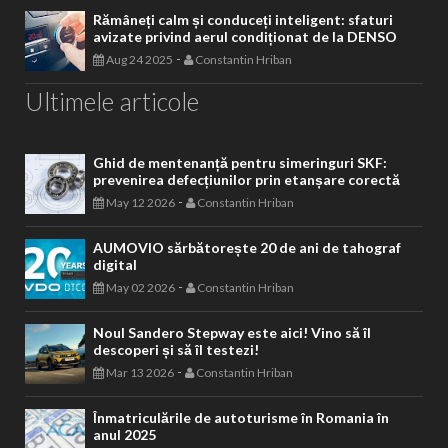
Rămâneți calm și conduceți inteligent: sfaturi
avizate privind aerul condiționat de la DENSO
-
Aug 24 2025
Constantin Hriban
Ultimele articole
Ghid de mentenanță pentru simeringuri SKF:
prevenirea defecțiunilor prin etanșare corectă
-
May 12 2026
Constantin Hriban
AUMOVIO sărbătorește 20 de ani de tahograf
digital
-
May 02 2026
Constantin Hriban
Noul Sandero Stepway este aici! Vino să îl
descoperi și să îl testezi!
-
Mar 13 2026
Constantin Hriban
Înmatriculările de autoturisme în Romania în
anul 2025