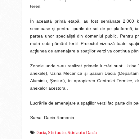
teren.
În această primă etapă, au fost semănate 2.000 k
secetoase şi pentru tipurile de sol de pe platformă, ia
partea unor specialişti din domeniul public. Pentru pr
metri cubi pământ fertil. Proiectul vizează toate spaţi
acţiunea de amenajare a spaţiilor verzi va continua pâ
Zonele unde s-au realizat primele lucrări sunt: Uzina
anexele), Uzina Mecanica şi Şasiuri Dacia (Departa
Aluminiu, Şasiuri), în apropierea Centralei Termice, d
anexelor acestora .
Lucrările de amenajare a spaţiilor verzi fac parte din pa
Sursa: Dacia Romania
Dacia
,
Stiri auto
,
Stiri auto Dacia