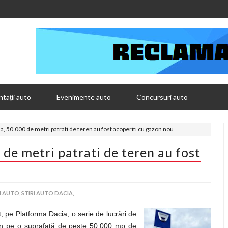
tații auto
Evenimente auto
Concursuri auto
, 50.000 de metri patrati de teren au fost acoperiti cu gazon nou
de metri patrati de teren au fost
I AUTO,
STIRI AUTO DACIA,
t, pe Platforma Dacia, o serie de lucrări de
azon pe o suprafaţă de peste 50.000 mp de