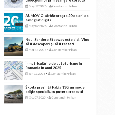
defecțiunilor prin etanșare corectă
-
May 12 2026
Constantin Hriban
AUMOVIO sărbătorește 20 de ani de
tahograf digital
-
May 02 2026
Constantin Hriban
Noul Sandero Stepway este aici! Vino
să îl descoperi și să îl testezi!
-
Mar 13 2026
Constantin Hriban
Înmatriculările de autoturisme în
Romania în anul 2025
-
Jan 11 2026
Constantin Hriban
Škoda prezintă Fabia 130, un model
ediție specială, cu putere crescută
-
Oct 07 2025
Constantin Hriban