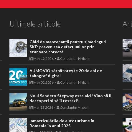
Ultimele articole
Art
Ghid de mentenanță pentru simeringuri
SKF: prevenirea defecțiunilor prin
etanșare corectă
-
May 12 2026
Constantin Hriban
AUMOVIO sărbătorește 20 de ani de
tahograf digital
-
May 02 2026
Constantin Hriban
Noul Sandero Stepway este aici! Vino să îl
descoperi și să îl testezi!
-
Mar 13 2026
Constantin Hriban
Înmatriculările de autoturisme în
Romania în anul 2025