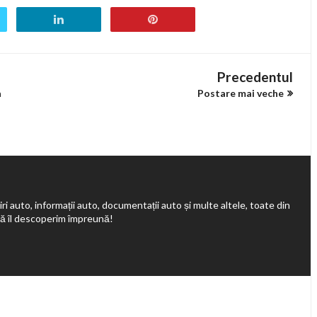
Precedentul
a
Postare mai veche
ri auto, informații auto, documentații auto și multe altele, toate din
să îl descoperim împreună!