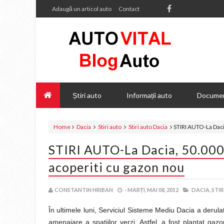
Adaugă un articol auto
Contact
Știri auto
Informații auto
Documen
Home
Dacia
Stiri auto
Stiri auto Dacia
STIRI AUTO-La Dacia
STIRI AUTO-La Dacia, 50.000 
acoperiti cu gazon nou
CONSTANTIN HRIBAN
-
MARȚI, MAI 08, 2012
DACIA,
STIR
În ultimele luni, Serviciul Sisteme Mediu Dacia a derula
amenajare a spaţiilor verzi. Astfel, a fost plantat g