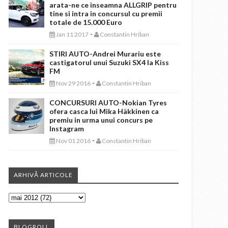
arata-ne ce inseamna ALLGRIP pentru
tine si intra in concursul cu premii
totale de 15.000 Euro
-
Jan 11 2017
Constantin Hriban
STIRI AUTO-Andrei Murariu este
castigatorul unui Suzuki SX4 la Kiss
FM
-
Nov 29 2016
Constantin Hriban
CONCURSURI AUTO-Nokian Tyres
ofera casca lui Mika Häkkinen ca
premiu in urma unui concurs pe
Instagram
-
Nov 01 2016
Constantin Hriban
ARHIVĂ ARTICOLE
BLOGROLL