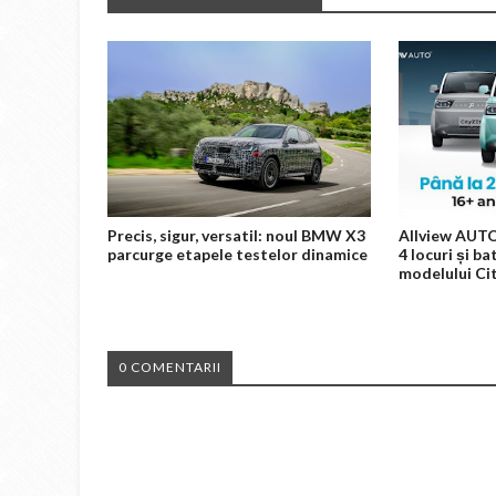
Precis, sigur, versatil: noul BMW X3
Allview AUTO
parcurge etapele testelor dinamice
4 locuri și ba
modelului C
0 COMENTARII