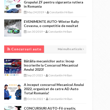
Grupului ZF pentru siguranta rutiera
in Romania
-
May 24 2019
Constantin Hriban
EVENIMENTE AUTO-Winter Rally
Covasna, o competitie de neuitat
-
Jan 30 2019
Constantin Hriban
CONCURSURI AUTO
Concursuri auto
Mai multe articole
Bătălia mecanicilor auto: încep
înscrierile la Concursul Mecanicul
Anului 2023!
-
Sep 25 2023
Constantin Hriban
A inceput concursul Mecanicul Anului
2022, organizat de catre AD Auto
Total Romania!
-
Oct 06 2022
Constantin Hriban
CONCURSURI AUTO-Fii creativ,