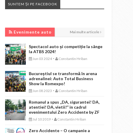
SUNTEM ȘI PE FACEBOOK
EVENIMENTE AUTO
Evenimente auto
Mai multe articole
Spectacol auto și competiție la sânge
la ATBS 2024!
-
Jun 03 2024
Constantin Hriban
Bucureștiul se transformă în arena
adrenalinei: Auto Total Business
Show la Romexpo!
-
Jun 08 2023
Constantin Hriban
Romanul a spus „DA, sigurantei! DA,
atentiei! DA, vietii!” in cadrul
evenimentului Zero Accidente by ZF
-
Jul 10 2019
Constantin Hriban
Zero Accidente – O campanie a