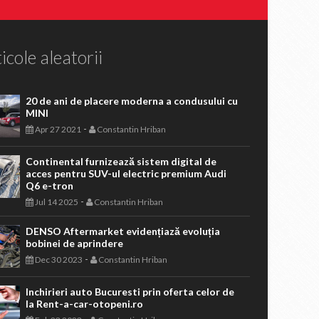
icole aleatorii
20 de ani de placere moderna a condusului cu
MINI
-
Apr 27 2021
Constantin Hriban
Continental furnizează sistem digital de
acces pentru SUV-ul electric premium Audi
Q6 e-tron
-
Jul 14 2025
Constantin Hriban
DENSO Aftermarket evidențiază evoluția
bobinei de aprindere
-
Dec 30 2023
Constantin Hriban
Inchirieri auto Bucuresti prin oferta celor de
la Rent-a-car-otopeni.ro