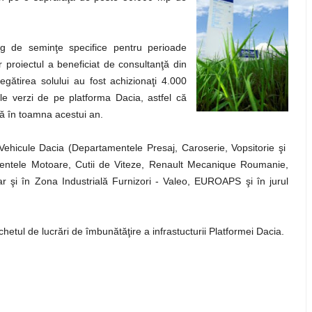
g de seminţe specifice pentru perioade
r proiectul a beneficiat de consultanţă din
egătirea solului au fost achizionaţi 4.000
ile verzi de pe platforma Dacia, astfel că
nă în toamna acestui an.
 Vehicule Dacia (Departamentele Presaj, Caroserie, Vopsitorie şi
mentele Motoare, Cutii de Viteze, Renault Mecanique Roumanie,
ar şi în Zona Industrială Furnizori - Valeo, EUROAPS şi în jurul
chetul de lucrări de îmbunătăţire a infrastucturii Platformei Dacia.