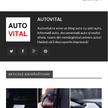
AUTOVITAL
Autovital.ro este un blog auto cu știri auto,
informații auto, documentații auto și multe
altele, toate din nemărginitul univers auto!
Haideți să îl descoperim împreună!
ARTICOLE ASEMĂNĂTOARE