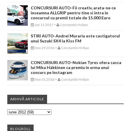
CONCURSURI AUTO-Fii creativ, arata-ne ce
inseamna ALLGRIP pentru tine si intra in
concursul cu premii totale de 15.000 Euro
-
Jan 11 2017
Constantin Hriban
STIRI AUTO-Andrei Murariu este castigatorul
unui Suzuki SX4 la Kiss FM
-
Nov 29 2016
Constantin Hriban
CONCURSURI AUTO-Nokian Tyres ofera casca
lui Mika Häkkinen ca premiu in urma unui
concurs pe Instagram
-
Nov 01 2016
Constantin Hriban
ARHIVĂ ARTICOLE
BLOGROLL