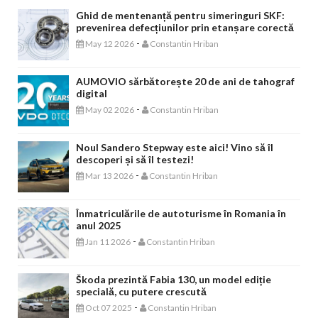
Ghid de mentenanță pentru simeringuri SKF:
prevenirea defecțiunilor prin etanșare corectă
-
May 12 2026
Constantin Hriban
AUMOVIO sărbătorește 20 de ani de tahograf
digital
-
May 02 2026
Constantin Hriban
Noul Sandero Stepway este aici! Vino să îl
descoperi și să îl testezi!
-
Mar 13 2026
Constantin Hriban
Înmatriculările de autoturisme în Romania în
anul 2025
-
Jan 11 2026
Constantin Hriban
Škoda prezintă Fabia 130, un model ediție
specială, cu putere crescută
-
Oct 07 2025
Constantin Hriban