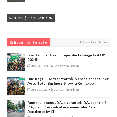
SUNTEM ȘI PE FACEBOOK
EVENIMENTE AUTO
Evenimente auto
Mai multe articole
Spectacol auto și competiție la sânge la ATBS
2024!
-
Jun 03 2024
Constantin Hriban
Bucureștiul se transformă în arena adrenalinei:
Auto Total Business Show la Romexpo!
-
Jun 08 2023
Constantin Hriban
Romanul a spus „DA, sigurantei! DA, atentiei!
DA, vietii!” in cadrul evenimentului Zero
Accidente by ZF