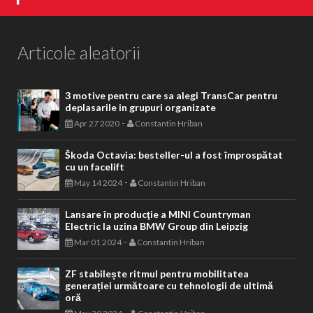
Articole aleatorii
3 motive pentru care sa alegi TransCar pentru
deplasarile in grupuri organizate
-
Apr 27 2020
Constantin Hriban
Škoda Octavia: besteller-ul a fost împrospătat
cu un facelift
-
May 14 2024
Constantin Hriban
Lansare în producţie a MINI Countryman
Electric la uzina BMW Group din Leipzig
-
Mar 01 2024
Constantin Hriban
ZF stabilește ritmul pentru mobilitatea
generației următoare cu tehnologii de ultimă
oră
-