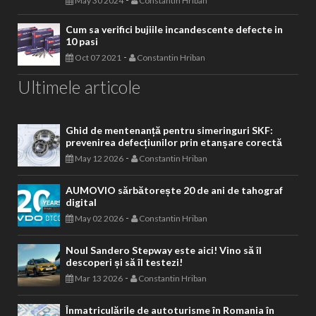
May 30 2024
Constantin Hriban
Cum sa verifici bujiile incandescente defecte in
10 pasi
-
Oct 07 2021
Constantin Hriban
Ultimele articole
Ghid de mentenanță pentru simeringuri SKF:
prevenirea defecțiunilor prin etanșare corectă
-
May 12 2026
Constantin Hriban
AUMOVIO sărbătorește 20 de ani de tahograf
digital
-
May 02 2026
Constantin Hriban
Noul Sandero Stepway este aici! Vino să îl
descoperi și să îl testezi!
-
Mar 13 2026
Constantin Hriban
Înmatriculările de autoturisme în Romania în