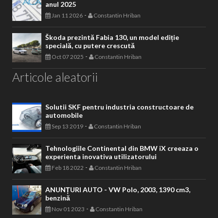
anul 2025
-
Jan 11 2026
Constantin Hriban
Škoda prezintă Fabia 130, un model ediție
specială, cu putere crescută
-
Oct 07 2025
Constantin Hriban
Articole aleatorii
Solutii SKF pentru industria constructoare de
automobile
-
Sep 13 2019
Constantin Hriban
Tehnologiile Continental din BMW iX creeaza o
experienta inovativa utilizatorului
-
Feb 18 2022
Constantin Hriban
ANUNȚURI AUTO - VW Polo, 2003, 1390 cm3,
benzină
-
Nov 01 2023
Constantin Hriban