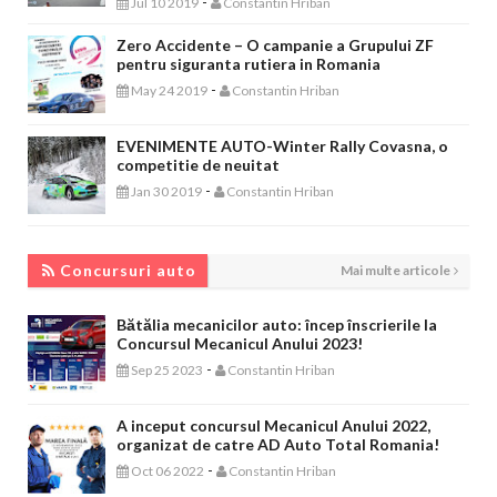
-
Jul 10 2019
Constantin Hriban
Zero Accidente – O campanie a Grupului ZF
pentru siguranta rutiera in Romania
-
May 24 2019
Constantin Hriban
EVENIMENTE AUTO-Winter Rally Covasna, o
competitie de neuitat
-
Jan 30 2019
Constantin Hriban
CONCURSURI AUTO
Concursuri auto
Mai multe articole
Bătălia mecanicilor auto: încep înscrierile la
Concursul Mecanicul Anului 2023!
-
Sep 25 2023
Constantin Hriban
A inceput concursul Mecanicul Anului 2022,
organizat de catre AD Auto Total Romania!
-
Oct 06 2022
Constantin Hriban