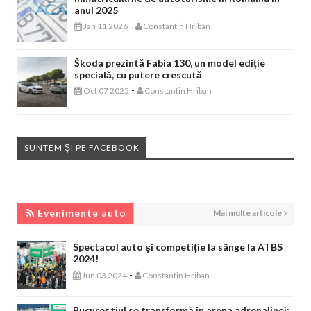
anul 2025
-
Jan 11 2026
Constantin Hriban
Škoda prezintă Fabia 130, un model ediție
specială, cu putere crescută
-
Oct 07 2025
Constantin Hriban
SUNTEM ȘI PE FACEBOOK
EVENIMENTE AUTO
Evenimente auto
Mai multe articole
Spectacol auto și competiție la sânge la ATBS
2024!
-
Jun 03 2024
Constantin Hriban
Bucureștiul se transformă în arena adrenalinei: