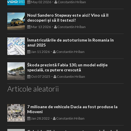
-
May 02 2026
Constantin Hriban
Noul Sandero Stepway este aici! Vino să îl
descoperi și să îl testezi!
-
Mar 13 2026
Constantin Hriban
Înmatriculările de autoturisme în Romania în
anul 2025
-
Jan 11 2026
Constantin Hriban
Škoda prezintă Fabia 130, un model ediție
specială, cu putere crescută
-
Oct 07 2025
Constantin Hriban
Articole aleatorii
7 milioane de vehicule Dacia au fost produse la
Mioveni
-
Jan 28 2022
Constantin Hriban