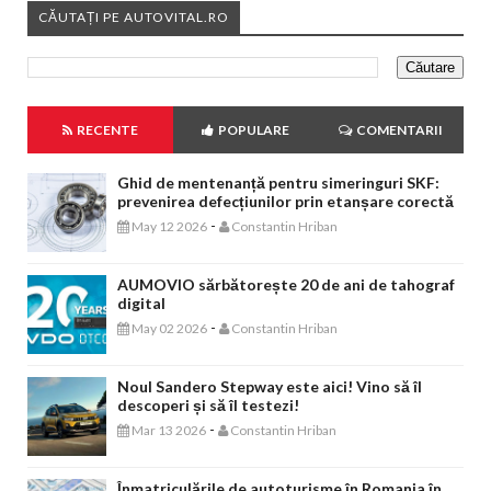
CĂUTAȚI PE AUTOVITAL.RO
RECENTE
POPULARE
COMENTARII
Ghid de mentenanță pentru simeringuri SKF:
prevenirea defecțiunilor prin etanșare corectă
-
May 12 2026
Constantin Hriban
AUMOVIO sărbătorește 20 de ani de tahograf
digital
-
May 02 2026
Constantin Hriban
Noul Sandero Stepway este aici! Vino să îl
descoperi și să îl testezi!
-
Mar 13 2026
Constantin Hriban
Înmatriculările de autoturisme în Romania în