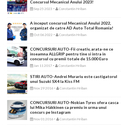
Concursul Mecanicul Anului 2023!
-
Sep 25 2023
Constantin Hriban
A inceput concursul Mecanicul Anului 2022,
organizat de catre AD Auto Total Romania!
-
Oct 06 2022
Constantin Hriban
CONCURSURI AUTO-Fii creativ, arata-ne ce
inseamna ALLGRIP pentru tine si intra in
concursul cu premii totale de 15.000 Euro
-
Jan 11 2017
Constantin Hriban
STIRI AUTO-Andrei Murariu este castigatorul
unui Suzuki SX4 la Kiss FM
-
Nov 29 2016
Constantin Hriban
CONCURSURI AUTO-Nokian Tyres ofera casca
lui Mika Häkkinen ca premiu in urma unui
concurs pe Instagram
-
Nov 01 2016
Constantin Hriban