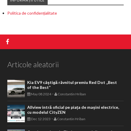
INFORMAȚII UTILE
Politica de confidențialitate
Articole aleatorii
Kia EV9 câștigă râvnitul premiu Red Dot „Best
of the Best”
-
May 08 2024
Constantin Hriban
Allview intră oficial pe piața de mașini electrice,
cu modelul CityZEN
-
Dec 12 2023
Constantin Hriban