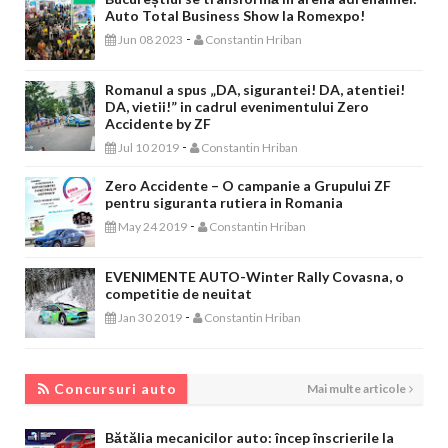
Auto Total Business Show la Romexpo!
-
Jun 08 2023
Constantin Hriban
Romanul a spus „DA, sigurantei! DA, atentiei!
DA, vietii!” in cadrul evenimentului Zero
Accidente by ZF
-
Jul 10 2019
Constantin Hriban
Zero Accidente – O campanie a Grupului ZF
pentru siguranta rutiera in Romania
-
May 24 2019
Constantin Hriban
EVENIMENTE AUTO-Winter Rally Covasna, o
competitie de neuitat
-
Jan 30 2019
Constantin Hriban
CONCURSURI AUTO
Concursuri auto
Mai multe articole
Bătălia mecanicilor auto: încep înscrierile la