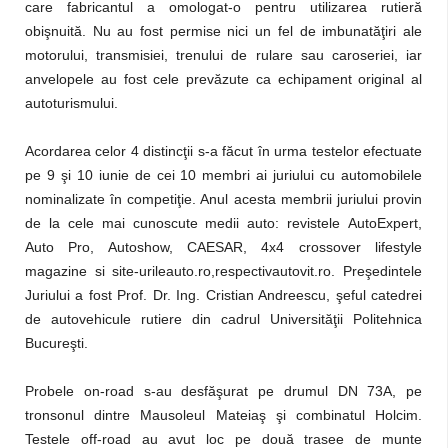
care fabricantul a omologat-o pentru utilizarea rutieră
obişnuită. Nu au fost permise nici un fel de imbunatăţiri ale
motorului, transmisiei, trenului de rulare sau caroseriei, iar
anvelopele au fost cele prevăzute ca echipament original al
autoturismului.
Acordarea celor 4 distincţii s-a făcut în urma testelor efectuate
pe 9 şi 10 iunie de cei 10 membri ai juriului cu automobilele
nominalizate în competiţie. Anul acesta membrii juriului provin
de la cele mai cunoscute medii auto: revistele AutoExpert,
Auto Pro, Autoshow, CAESAR, 4x4 crossover lifestyle
magazine si site-urileauto.ro,respectivautovit.ro. Preşedintele
Juriului a fost Prof. Dr. Ing. Cristian Andreescu, şeful catedrei
de autovehicule rutiere din cadrul Universităţii Politehnica
Bucureşti.
Probele on-road s-au desfăşurat pe drumul DN 73A, pe
tronsonul dintre Mausoleul Mateiaş şi combinatul Holcim.
Testele off-road au avut loc pe două trasee de munte