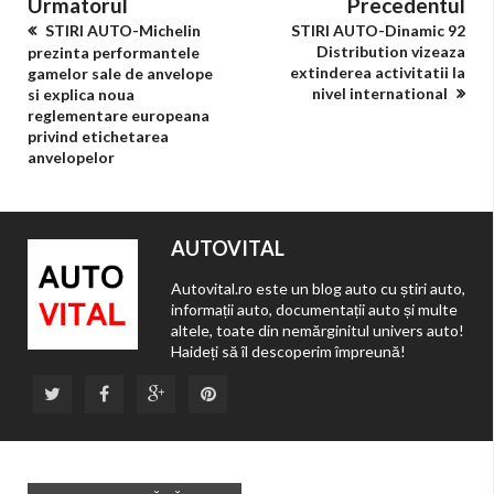
Urmatorul
Precedentul
STIRI AUTO-Michelin
STIRI AUTO-Dinamic 92
Distribution vizeaza
prezinta performantele
extinderea activitatii la
gamelor sale de anvelope
nivel international
si explica noua
reglementare europeana
privind etichetarea
anvelopelor
AUTOVITAL
Autovital.ro este un blog auto cu știri auto,
informații auto, documentații auto și multe
altele, toate din nemărginitul univers auto!
Haideți să îl descoperim împreună!