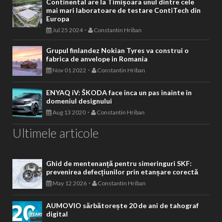
Continental are la Timișoara unul dintre cele
mai mari laboratoare de testare ContiTech din
Europa
-
Jul 25 2024
Constantin Hriban
Grupul finlandez Nokian Tyres va construi o
fabrica de anvelope in Romania
-
Nov 01 2022
Constantin Hriban
ENYAQ iV: ŠKODA face inca un pas inainte in
domeniul designului
-
Aug 13 2020
Constantin Hriban
Ultimele articole
Ghid de mentenanță pentru simeringuri SKF:
prevenirea defecțiunilor prin etanșare corectă
-
May 12 2026
Constantin Hriban
AUMOVIO sărbătorește 20 de ani de tahograf
digital