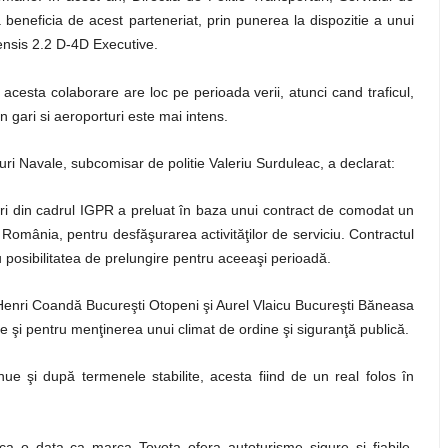
a beneficia de acest parteneriat, prin punerea la dispozitie a unui
ensis 2.2 D-4D Executive.
i, acesta colaborare are loc pe perioada verii, atunci cand traficul,
in gari si aeroporturi este mai intens.
turi Navale, subcomisar de politie Valeriu Surduleac, a declarat:
uri din cadrul IGPR a preluat în baza unui contract de comodat un
România, pentru desfăşurarea activităţilor de serviciu.
Contractul
u posibilitatea de prelungire pentru aceeaşi perioadă.
le Henri Coandă Bucureşti Otopeni şi Aurel Vlaicu Bucureşti Băneasa
le şi pentru menţinerea unui climat de ordine şi siguranţă publică.
e şi după termenele stabilite, acesta fiind de un real folos în
ca o data ca marca Toyota ofera autoturisme sigure si fiabile,