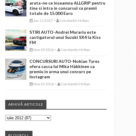
arata-ne ce inseamna ALLGRIP pentru
tine si intra in concursul cu premii
totale de 15.000 Euro
-
Jan 11 2017
Constantin Hriban
STIRI AUTO-Andrei Murariu este
castigatorul unui Suzuki SX4 la Kiss
FM
-
Nov 29 2016
Constantin Hriban
CONCURSURI AUTO-Nokian Tyres
ofera casca lui Mika Häkkinen ca
premiu in urma unui concurs pe
Instagram
-
Nov 01 2016
Constantin Hriban
ARHIVĂ ARTICOLE
BLOGROLL