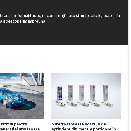
ri auto, informații auto, documentații auto și multe altele, toate din
să îl descoperim împreună!
 ritmul pentru
Niterra lansează noi bujii de
generației următoare
aprindere din metale prețioase în