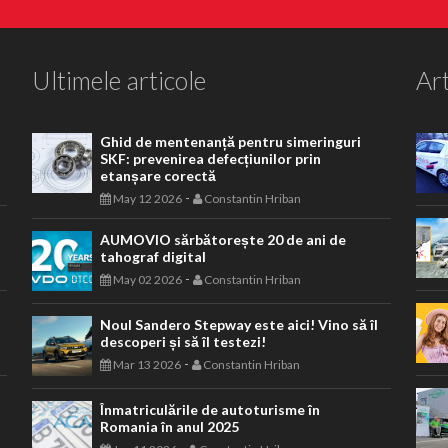
Ultimele articole
Art
Ghid de mentenanță pentru simeringuri
SKF: prevenirea defecțiunilor prin
etanșare corectă
-
May 12 2026
Constantin Hriban
AUMOVIO sărbătorește 20 de ani de
tahograf digital
-
May 02 2026
Constantin Hriban
Noul Sandero Stepway este aici! Vino să îl
descoperi și să îl testezi!
-
Mar 13 2026
Constantin Hriban
Înmatriculările de autoturisme în
Romania în anul 2025