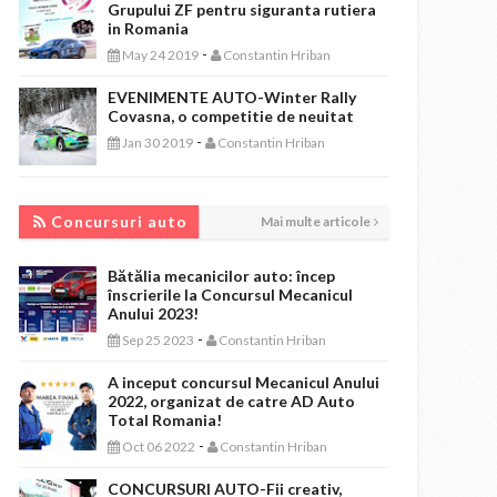
Grupului ZF pentru siguranta rutiera
in Romania
-
May 24 2019
Constantin Hriban
EVENIMENTE AUTO-Winter Rally
Covasna, o competitie de neuitat
-
Jan 30 2019
Constantin Hriban
CONCURSURI AUTO
Concursuri auto
Mai multe articole
Bătălia mecanicilor auto: încep
înscrierile la Concursul Mecanicul
Anului 2023!
-
Sep 25 2023
Constantin Hriban
A inceput concursul Mecanicul Anului
2022, organizat de catre AD Auto
Total Romania!
-
Oct 06 2022
Constantin Hriban
CONCURSURI AUTO-Fii creativ,