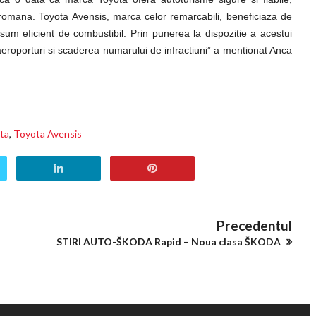
a romana.
Toyota Avensis, marca celor remarcabili, beneficiaza de
nsum eficient de combustibil.
Prin punerea la dispozitie a acestui
 aeroporturi si scaderea numarului de infractiuni” a mentionat Anca
ta
,
Toyota Avensis
Precedentul
STIRI AUTO-ŠKODA Rapid – Noua clasa ŠKODA