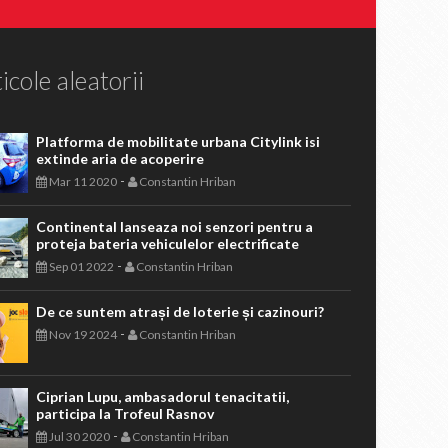
icole aleatorii
Platforma de mobilitate urbana Citylink isi
extinde aria de acoperire
-
Mar 11 2020
Constantin Hriban
Continental lanseaza noi senzori pentru a
proteja bateria vehiculelor electrificate
-
Sep 01 2022
Constantin Hriban
De ce suntem atrași de loterie și cazinouri?
-
Nov 19 2024
Constantin Hriban
Ciprian Lupu, ambasadorul tenacitatii,
participa la Trofeul Rasnov
-
Jul 30 2020
Constantin Hriban