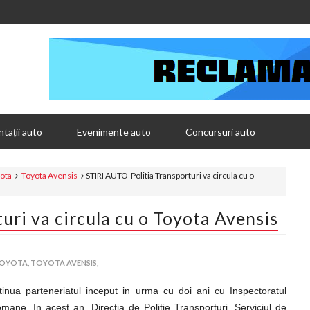
tații auto
Evenimente auto
Concursuri auto
ota
Toyota Avensis
STIRI AUTO-Politia Transporturi va circula cu o
uri va circula cu o Toyota Avensis
OYOTA,
TOYOTA AVENSIS,
nua parteneriatul inceput in urma cu doi ani cu Inspectoratul
omane. In acest an, Directia de Politie Transporturi, Serviciul de