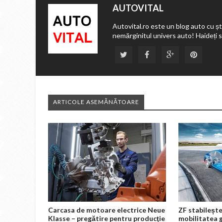
AUTOVITAL
Autovital.ro este un blog auto cu ști
nemărginitul univers auto! Haideți 
ARTICOLE ASEMĂNĂTOARE
Carcasa de motoare electrice Neue
ZF stabilește
Klasse – pregătire pentru producţie
mobilitatea 