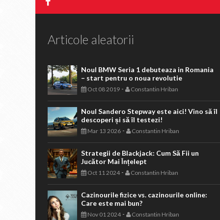
Articole aleatorii
Noul BMW Seria 1 debuteaza in Romania
– start pentru o noua revolutie
-
Oct 08 2019
Constantin Hriban
Noul Sandero Stepway este aici! Vino să îl
descoperi și să îl testezi!
-
Mar 13 2026
Constantin Hriban
Strategii de Blackjack: Cum Să Fii un
Jucător Mai Înțelept
-
Oct 11 2024
Constantin Hriban
Cazinourile fizice vs. cazinourile online:
Care este mai bun?
-
Nov 01 2024
Constantin Hriban