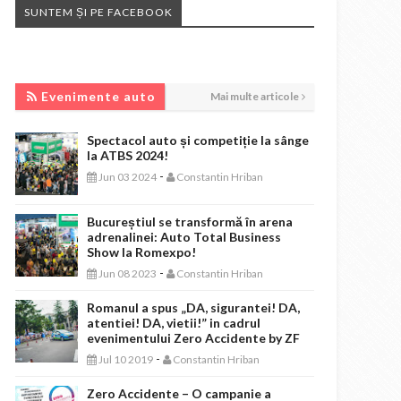
SUNTEM ȘI PE FACEBOOK
EVENIMENTE AUTO
Evenimente auto
Mai multe articole
Spectacol auto și competiție la sânge
la ATBS 2024!
-
Jun 03 2024
Constantin Hriban
Bucureștiul se transformă în arena
adrenalinei: Auto Total Business
Show la Romexpo!
-
Jun 08 2023
Constantin Hriban
Romanul a spus „DA, sigurantei! DA,
atentiei! DA, vietii!” in cadrul
evenimentului Zero Accidente by ZF
-
Jul 10 2019
Constantin Hriban
Zero Accidente – O campanie a