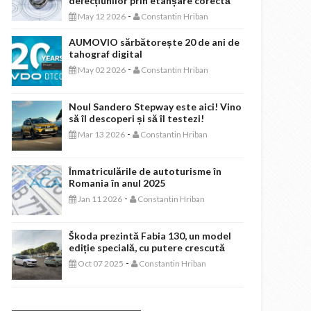
defecțiunilor prin etanșare corectă
-
May 12 2026
Constantin Hriban
AUMOVIO sărbătorește 20 de ani de
tahograf digital
-
May 02 2026
Constantin Hriban
Noul Sandero Stepway este aici! Vino
să îl descoperi și să îl testezi!
-
Mar 13 2026
Constantin Hriban
Înmatriculările de autoturisme în
Romania în anul 2025
-
Jan 11 2026
Constantin Hriban
Škoda prezintă Fabia 130, un model
ediție specială, cu putere crescută
-
Oct 07 2025
Constantin Hriban