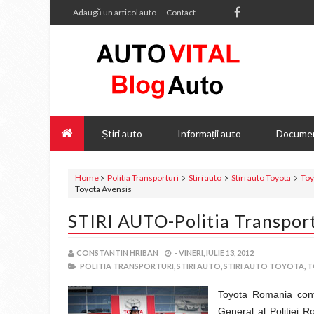
Adaugă un articol auto
Contact
Știri auto
Informații auto
Documen
Home
Politia Transporturi
Stiri auto
Stiri auto Toyota
Toy
Toyota Avensis
STIRI AUTO-Politia Transport
CONSTANTIN HRIBAN
-
VINERI, IULIE 13, 2012
POLITIA TRANSPORTURI,
STIRI AUTO,
STIRI AUTO TOYOTA,
T
Toyota Romania conti
General al Politiei R