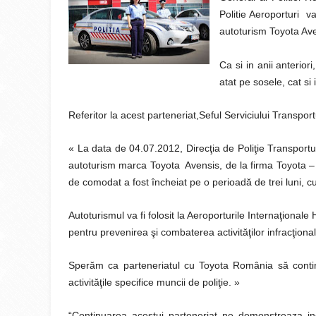
Politie Aeroporturi v
autoturism Toyota Av
Ca si in anii anterior
atat pe sosele, cat si 
Referitor la acest parteneriat,Seful Serviciului Transpor
« La data de 04.07.2012, Direcţia de Poliţie Transport
autoturism marca Toyota Avensis, de la firma Toyota – 
de comodat a fost încheiat pe o perioadă de trei luni, c
Autoturismul va fi folosit la Aeroporturile Internaţiona
pentru prevenirea şi combaterea activităţilor infracţiona
Sperăm ca parteneriatul cu Toyota România să continu
activităţile specifice muncii de poliţie. »
“Continuarea acestui parteneriat ne demonstreaza in