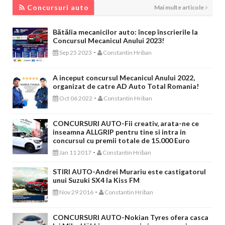
Concursuri auto
Mai multe articole
Bătălia mecanicilor auto: încep înscrierile la
Concursul Mecanicul Anului 2023!
-
Sep 25 2023
Constantin Hriban
A inceput concursul Mecanicul Anului 2022,
organizat de catre AD Auto Total Romania!
-
Oct 06 2022
Constantin Hriban
CONCURSURI AUTO-Fii creativ, arata-ne ce
inseamna ALLGRIP pentru tine si intra in
concursul cu premii totale de 15.000 Euro
-
Jan 11 2017
Constantin Hriban
STIRI AUTO-Andrei Murariu este castigatorul
unui Suzuki SX4 la Kiss FM
-
Nov 29 2016
Constantin Hriban
CONCURSURI AUTO-Nokian Tyres ofera casca