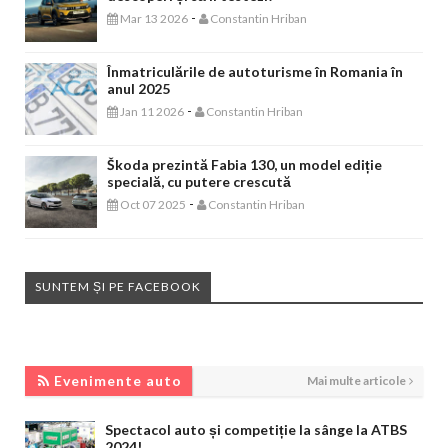
-
Mar 13 2026
Constantin Hriban
Înmatriculările de autoturisme în Romania în
anul 2025
-
Jan 11 2026
Constantin Hriban
Škoda prezintă Fabia 130, un model ediție
specială, cu putere crescută
-
Oct 07 2025
Constantin Hriban
SUNTEM ȘI PE FACEBOOK
EVENIMENTE AUTO
Evenimente auto
Mai multe articole
Spectacol auto și competiție la sânge la ATBS
2024!