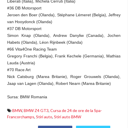
Liberati (Italia), Michela Cerruti (Italia)
#36 DB Motorsport
Jeroen den Boer (Olanda), Stéphane Lémeret (Belgia), Jeffrey
van Hooydonck (Olanda)
#37 DB Motorsport
Simon Knap (Olanda), Andrew Danyliw (Canada), Jochen
Habets (Olanda), Léon Rijnbeek (Olanda)
#66 Vita4One Racing Team
Gregory Franchi (Belgia), Frank Kechele (Germania), Mathias
Lauda (Austria)
#70 Race Art
Nick Catsburg (Marea Britanie), Roger Grouwels (Olanda),
Jaap van Lagen (Olanda), Robert Nearn (Marea Britanie)
Sursa: BMW Romania
BMW
,
BMW Z4 GT3
,
Cursa de 24 de ore de la Spa-
Francorchamps
,
Stiri auto
,
Stiri auto BMW