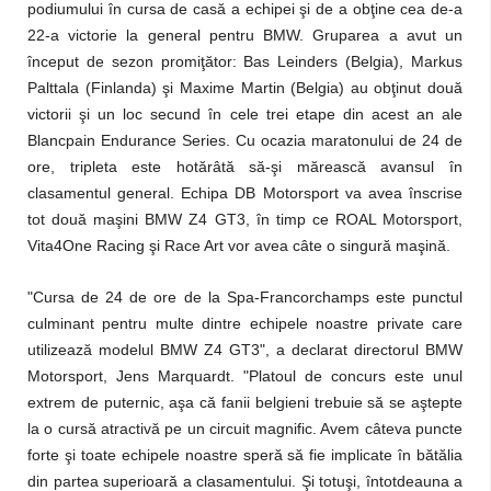
podiumului în cursa de casă a echipei şi de a obţine cea de-a
22-a victorie la general pentru BMW. Gruparea a avut un
început de sezon promiţător: Bas Leinders (Belgia), Markus
Palttala (Finlanda) şi Maxime Martin (Belgia) au obţinut două
victorii şi un loc secund în cele trei etape din acest an ale
Blancpain Endurance Series. Cu ocazia maratonului de 24 de
ore, tripleta este hotărâtă să-şi mărească avansul în
clasamentul general. Echipa DB Motorsport va avea înscrise
tot două maşini BMW Z4 GT3, în timp ce ROAL Motorsport,
Vita4One Racing şi Race Art vor avea câte o singură maşină.
"Cursa de 24 de ore de la Spa-Francorchamps este punctul
culminant pentru multe dintre echipele noastre private care
utilizează modelul BMW Z4 GT3", a declarat directorul BMW
Motorsport, Jens Marquardt. "Platoul de concurs este unul
extrem de puternic, aşa că fanii belgieni trebuie să se aştepte
la o cursă atractivă pe un circuit magnific. Avem câteva puncte
forte şi toate echipele noastre speră să fie implicate în bătălia
din partea superioară a clasamentului. Şi totuşi, întotdeauna a