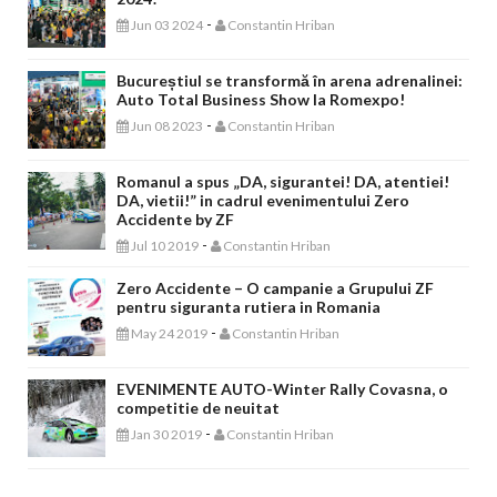
-
Jun 03 2024
Constantin Hriban
Bucureștiul se transformă în arena adrenalinei:
Auto Total Business Show la Romexpo!
-
Jun 08 2023
Constantin Hriban
Romanul a spus „DA, sigurantei! DA, atentiei!
DA, vietii!” in cadrul evenimentului Zero
Accidente by ZF
-
Jul 10 2019
Constantin Hriban
Zero Accidente – O campanie a Grupului ZF
pentru siguranta rutiera in Romania
-
May 24 2019
Constantin Hriban
EVENIMENTE AUTO-Winter Rally Covasna, o
competitie de neuitat
-
Jan 30 2019
Constantin Hriban
CONCURSURI AUTO