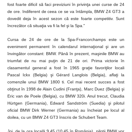
fost foarte dificil să faci previziuni în privinţa unei curse de 24
de ore. Indiferent de ceea ce se va întâmpla, BMW Z4 GT3 a
dovedit deja în acest sezon că este foarte competitiv. Sunt
încrezător că situaţia va fi la fel şi la Spa."
Cursa de 24 de ore de la Spa-Francorchamps este un
eveniment permanent în calendarul internaţional şi are un
învingător constant: BMW. Până în prezent, maşinile BMW au
triumfat de nu mai puţin de 21 de ori. Prima victorie în
clasamentul general a fost în 1965 graţie favoriţilor locali
Pascal Ickx (Belgia) şi Gérard Langlois (Belgia), aflaţi la
comenzile unui BMW 1800 ti. Cel mai recent succes a fost
obţinut în 1998 de Alain Cudini (Franţa), Marc Duez (Belgia) şi
Eric van de Poele (Belgia), cu BMW 320i. Anul trecut, Claudia
Hürtgen (Germania), Edward Sandström (Suedia) şi pilotul
oficial BMW Dirk Werner (Germania) au încheiat pe locul al
doilea, cu un BMW Z4 GT3 înscris de Schubert Team.
Joi, de la ora locală 9.45 (10.45 în România), piloţii BMW vor