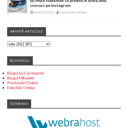
lui Mika Häkkinen ca premiu in urma unui
concurs pe Instagram
-
Nov 01 2016
Constantin Hriban
ARHIVĂ ARTICOLE
BLOGROLL
Blogul lui Constantin
Blogul Mihaelei
Promovări Online
Felicitări Online
DOMENIU