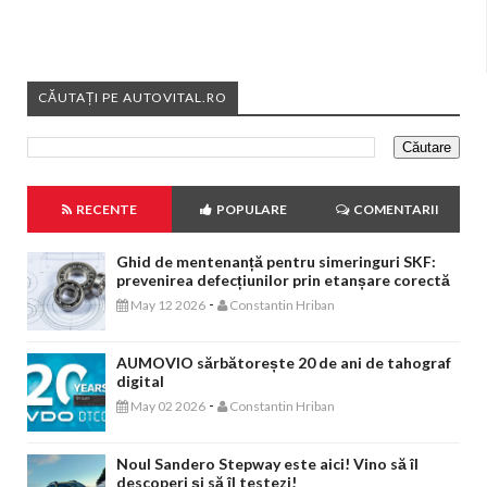
CĂUTAȚI PE AUTOVITAL.RO
RECENTE
POPULARE
COMENTARII
Ghid de mentenanță pentru simeringuri SKF:
prevenirea defecțiunilor prin etanșare corectă
-
May 12 2026
Constantin Hriban
AUMOVIO sărbătorește 20 de ani de tahograf
digital
-
May 02 2026
Constantin Hriban
Noul Sandero Stepway este aici! Vino să îl
descoperi și să îl testezi!