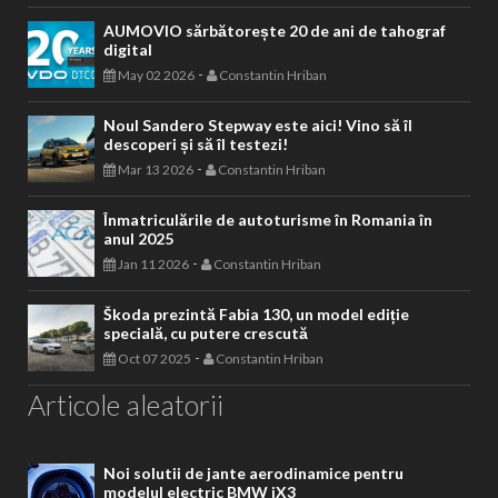
AUMOVIO sărbătorește 20 de ani de tahograf
digital
-
May 02 2026
Constantin Hriban
Noul Sandero Stepway este aici! Vino să îl
descoperi și să îl testezi!
-
Mar 13 2026
Constantin Hriban
Înmatriculările de autoturisme în Romania în
anul 2025
-
Jan 11 2026
Constantin Hriban
Škoda prezintă Fabia 130, un model ediție
specială, cu putere crescută
-
Oct 07 2025
Constantin Hriban
Articole aleatorii
Noi solutii de jante aerodinamice pentru
modelul electric BMW iX3