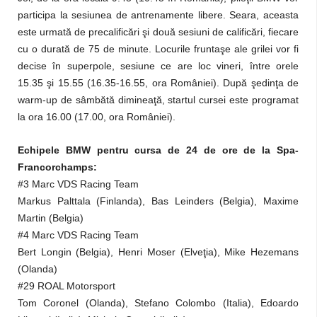
participa la sesiunea de antrenamente libere. Seara, aceasta
este urmată de precalificări şi două sesiuni de calificări, fiecare
cu o durată de 75 de minute. Locurile fruntaşe ale grilei vor fi
decise în superpole, sesiune ce are loc vineri, între orele
15.35 şi 15.55 (16.35-16.55, ora României). După şedinţa de
warm-up de sâmbătă dimineaţă, startul cursei este programat
la ora 16.00 (17.00, ora României).
Echipele BMW pentru cursa de 24 de ore de la Spa-
Francorchamps:
#3 Marc VDS Racing Team
Markus Palttala (Finlanda), Bas Leinders (Belgia), Maxime
Martin (Belgia)
#4 Marc VDS Racing Team
Bert Longin (Belgia), Henri Moser (Elveţia), Mike Hezemans
(Olanda)
#29 ROAL Motorsport
Tom Coronel (Olanda), Stefano Colombo (Italia), Edoardo