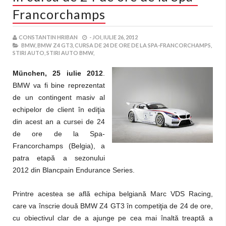
Francorchamps
CONSTANTIN HRIBAN
-
JOI, IULIE 26, 2012
BMW,
BMW Z4 GT3,
CURSA DE 24 DE ORE DE LA SPA-FRANCORCHAMPS,
STIRI AUTO,
STIRI AUTO BMW,
München, 25 iulie 2012
.
BMW va fi bine reprezentat
de un contingent masiv al
echipelor de client în ediţia
din acest an a cursei de 24
de ore de la Spa-
Francorchamps (Belgia), a
patra etapă a sezonului
2012 din Blancpain Endurance Series.
Printre acestea se află echipa belgiană Marc VDS Racing,
care va înscrie două BMW Z4 GT3 în competiţia de 24 de ore,
cu obiectivul clar de a ajunge pe cea mai înaltă treaptă a