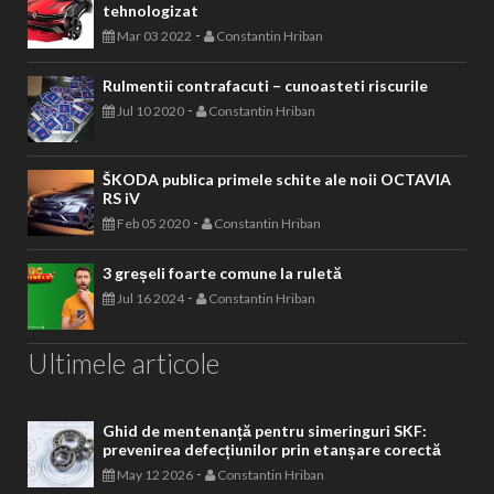
tehnologizat
-
Mar 03 2022
Constantin Hriban
Rulmentii contrafacuti – cunoasteti riscurile
-
Jul 10 2020
Constantin Hriban
ŠKODA publica primele schite ale noii OCTAVIA
RS iV
-
Feb 05 2020
Constantin Hriban
3 greșeli foarte comune la ruletă
-
Jul 16 2024
Constantin Hriban
Ultimele articole
Ghid de mentenanță pentru simeringuri SKF:
prevenirea defecțiunilor prin etanșare corectă
-
May 12 2026
Constantin Hriban