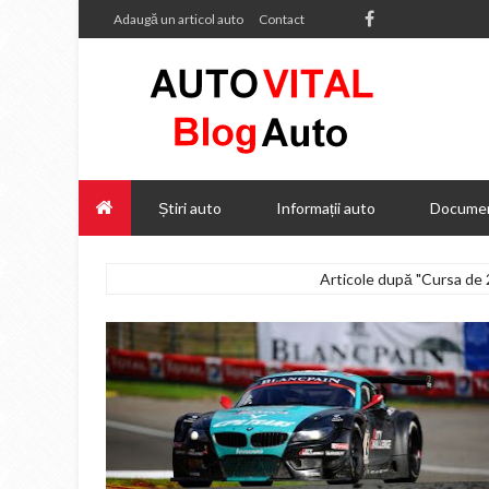
Adaugă un articol auto
Contact
Știri auto
Informații auto
Documen
Articole după "Cursa de 