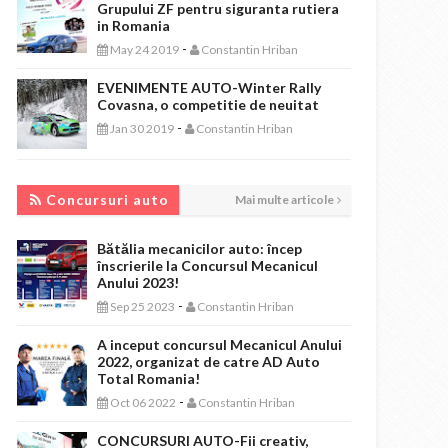
Grupului ZF pentru siguranta rutiera
in Romania
-
May 24 2019
Constantin Hriban
EVENIMENTE AUTO-Winter Rally
Covasna, o competitie de neuitat
-
Jan 30 2019
Constantin Hriban
CONCURSURI AUTO
Concursuri auto
Mai multe articole
Bătălia mecanicilor auto: încep
înscrierile la Concursul Mecanicul
Anului 2023!
-
Sep 25 2023
Constantin Hriban
A inceput concursul Mecanicul Anului
2022, organizat de catre AD Auto
Total Romania!
-
Oct 06 2022
Constantin Hriban
CONCURSURI AUTO-Fii creativ,