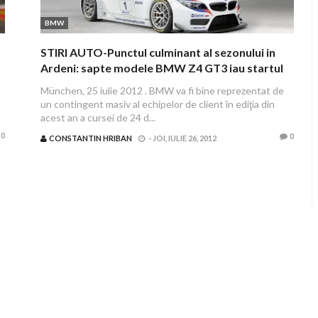
BMW
STIRI AUTO-Punctul culminant al sezonului in
Ardeni: sapte modele BMW Z4 GT3 iau startul
în cursa de 24 de ore de la Spa-Francorchamps
München, 25 iulie 2012 . BMW va fi bine reprezentat de
un contingent masiv al echipelor de client în ediţia din
acest an a cursei de 24 d...
0
0
CONSTANTIN HRIBAN
-
JOI, IULIE 26, 2012