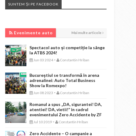
SUNTEM ȘI PE FACEBOOK
EVENIMENTE AUTO
Evenimente auto
Mai multe articole
Spectacol auto și competiție la sânge
la ATBS 2024!
-
Jun 03 2024
Constantin Hriban
Bucureștiul se transformă în arena
adrenalinei: Auto Total Business
Show la Romexpo!
-
Jun 08 2023
Constantin Hriban
Romanul a spus „DA, sigurantei! DA,
atentiei! DA, vietii!” in cadrul
evenimentului Zero Accidente by ZF
-
Jul 10 2019
Constantin Hriban
Zero Accidente – O campanie a