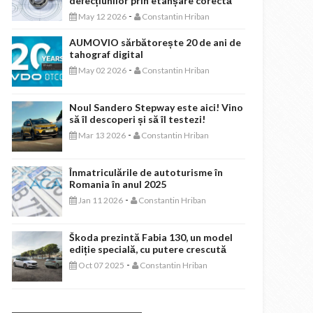
defecțiunilor prin etanșare corectă
-
May 12 2026
Constantin Hriban
AUMOVIO sărbătorește 20 de ani de
tahograf digital
-
May 02 2026
Constantin Hriban
Noul Sandero Stepway este aici! Vino
să îl descoperi și să îl testezi!
-
Mar 13 2026
Constantin Hriban
Înmatriculările de autoturisme în
Romania în anul 2025
-
Jan 11 2026
Constantin Hriban
Škoda prezintă Fabia 130, un model
ediție specială, cu putere crescută
-
Oct 07 2025
Constantin Hriban