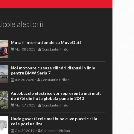
icole aleatorii
Mutari internationale cu MoveOut!
-
Mar 08 2021
Constantin Hriban
Noi motoare cu sase cilindri dispusi in linie
pentru BMW Seria 7
-
Jun 20 2020
Constantin Hriban
Autobuzele electrice vor reprezenta mai mult
de 67% din flota globala pana in 2040
-
Mar 17 2021
Constantin Hriban
Unde gasesti cele mai bune cuve plastic si la
ce le poti utiliza
-
Oct 20 2019
Constantin Hriban