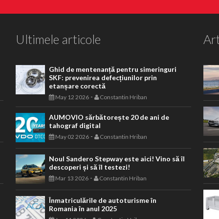
Ultimele articole
Art
Ghid de mentenanță pentru simeringuri
SKF: prevenirea defecțiunilor prin
etanșare corectă
-
May 12 2026
Constantin Hriban
AUMOVIO sărbătorește 20 de ani de
tahograf digital
-
May 02 2026
Constantin Hriban
Noul Sandero Stepway este aici! Vino să îl
descoperi și să îl testezi!
-
Mar 13 2026
Constantin Hriban
Înmatriculările de autoturisme în
Romania în anul 2025