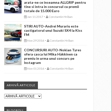
arata-ne ce inseamna ALLGRIP pentru
tine si intra in concursul cu premii
totale de 15.000 Euro
-
Jan 11 2017
Constantin Hriban
STIRI AUTO-Andrei Murariu este
castigatorul unui Suzuki SX4 la Kiss
FM
-
Nov 29 2016
Constantin Hriban
CONCURSURI AUTO-Nokian Tyres
ofera casca lui Mika Häkkinen ca
premiu in urma unui concurs pe
Instagram
-
Nov 01 2016
Constantin Hriban
ARHIVĂ ARTICOLE
BLOGROLL