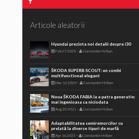
Articole aleatorii
Hyundai prezinta noi detalii despre i30
-
Feb 27 2020
Constantin Hriban
ŠKODA SUPERB SCOUT: un combi
multifunctional elegant
-
Mar 12 2020
Constantin Hriban
Noua ŠKODA FABIA la a patra generatie:
mai ingenioasa ca niciodata
-
Aug 20 2021
Constantin Hriban
Adaptabilitatea semiremorcilor cu
prelată la diverse tipuri de marfă
-
Apr 16 2025
Constantin Hriban