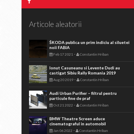
Articole aleatorii
ŠKODA publica un prim indiciu al siluetei
noii FABIA
-
Feb 17 2021
Constantin Hriban
Ionut Casuneanu si Levente Dudi au
castigat Sibiu Rally Romania 2019
-
Aug 20 2019
Constantin Hriban
Audi Urban Purifier – filtrul pentru
particule fine de praf
-
Oct 21 2022
Constantin Hriban
BMW Theatre Screen aduce
cinematograful in automobil
-
Jan 06 2022
Constantin Hriban