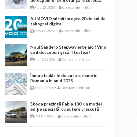
defecțiunilor prin etanșare corectă
-
May 12 2026
Constantin Hriban
AUMOVIO sărbătorește 20 de ani de
tahograf digital
-
May 02 2026
Constantin Hriban
Noul Sandero Stepway este aici! Vino
să îl descoperi și să îl testezi!
-
Mar 13 2026
Constantin Hriban
Înmatriculările de autoturisme în
Romania în anul 2025
-
Jan 11 2026
Constantin Hriban
Škoda prezintă Fabia 130, un model
ediție specială, cu putere crescută
-
Oct 07 2025
Constantin Hriban