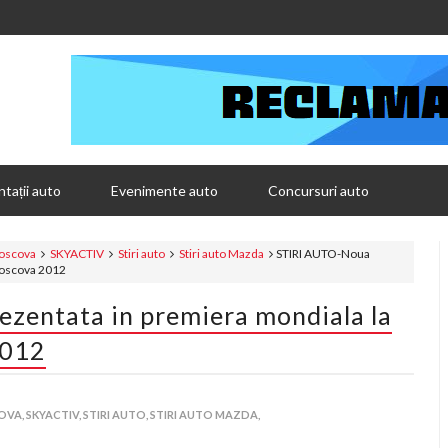
tații auto
Evenimente auto
Concursuri auto
Moscova
SKYACTIV
Stiri auto
Stiri auto Mazda
STIRI AUTO-Noua
Moscova 2012
zentata in premiera mondiala la
2012
OVA,
SKYACTIV,
STIRI AUTO,
STIRI AUTO MAZDA,