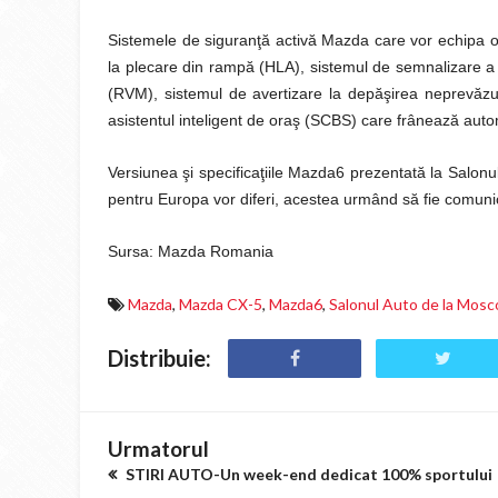
Sistemele de siguranţă activă Mazda care vor echipa opţ
la plecare din rampă (HLA), sistemul de semnalizare a f
(RVM), sistemul de avertizare la depăşirea neprevăzu
asistentul inteligent de oraş (SCBS) care frânează auto
Versiunea şi specificaţiile Mazda6 prezentată la Salonul
pentru Europa vor diferi, acestea urmând să fie comunic
Sursa: Mazda Romania
Mazda
,
Mazda CX-5
,
Mazda6
,
Salonul Auto de la Mosc
Distribuie:
Urmatorul
STIRI AUTO-Un week-end dedicat 100% sportului