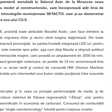
 premieră mondială la Salonul Auto de la Moscova noua
 model al constructorului, care încorporează atât linia de
 tehnologiile revoluţionare SKYACTIV, care şi-au demonstrat
ea suv-ului CX-5.
, prezintă toate atributele filosofiei Kodo, care face trimitere la
ula mişcarea chiar şi atunci când maşina staţionează. Din toate
dinamică pronunţată, iar partea frontală integrează LED-uri, pentru
l este orientat spre şofer, aşa cum deja Mazda a obişnuit publicul
e. Dimensiunile maşinii, care posedă un ampatament de 2830 de mm,
zul generaţiei anterioare, iar jantele de 19 inci armonizează linia
olor cu ecran tactil şi centrul de comandă HMI (Human Machine
trolate prin intermediul unui buton rotativ poziţionat între scaunele
prim-plan şi în ceea ce priveşte performanţele de mediu şi de
oduce sistemul de frânare regenerativă “i-Eloop”, unic pentru
ol semnificativ în economia de carburant. Consumul de combustibil
gia “single-nanotechnology” folosită pentru tratarea noxelor.