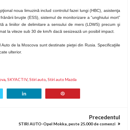
ional noua limuzină includ controlul fazei lungi (HBC), asistenţa
rânării bruşte (ESS), sistemul de monitorizare a “unghiului mort”
tă a liniilor de delimitare a sensului de mers (LDWS) precum şi
mat la viteze sub 30 de km/h dacă sesizează un posibil impact.
 Auto de la Moscova sunt destinate pieţei din Rusia. Specificaţiile
ate ulterior.
ova
,
SKYACTIV
,
Stiri auto
,
Stiri auto Mazda
Precedentul
STIRI AUTO-Opel Mokka, peste 25.000 de comenzi