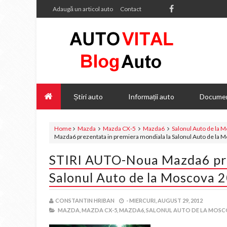
Adaugă un articol auto
Contact
Știri auto
Informații auto
Documen
Home
Mazda
Mazda CX-5
Mazda6
Salonul Auto de la 
Mazda6 prezentata in premiera mondiala la Salonul Auto de la 
STIRI AUTO-Noua Mazda6 pre
Salonul Auto de la Moscova 
CONSTANTIN HRIBAN
-
MIERCURI, AUGUST 29, 2012
MAZDA,
MAZDA CX-5,
MAZDA6,
SALONUL AUTO DE LA MOSC