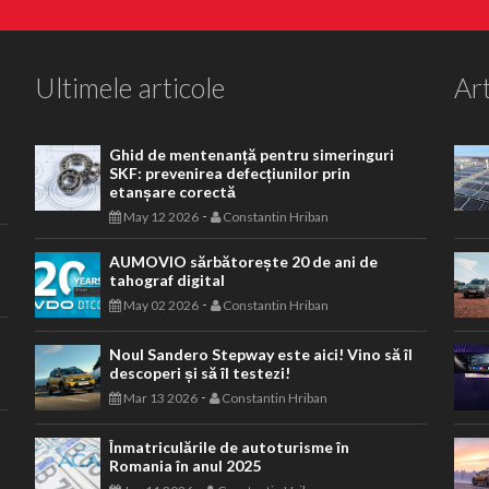
Ultimele articole
Art
Ghid de mentenanță pentru simeringuri
SKF: prevenirea defecțiunilor prin
etanșare corectă
-
May 12 2026
Constantin Hriban
AUMOVIO sărbătorește 20 de ani de
tahograf digital
-
May 02 2026
Constantin Hriban
Noul Sandero Stepway este aici! Vino să îl
descoperi și să îl testezi!
-
Mar 13 2026
Constantin Hriban
Înmatriculările de autoturisme în
Romania în anul 2025