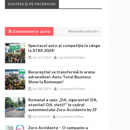
SUNTEM ȘI PE FACEBOOK
EVENIMENTE AUTO
Evenimente auto
Mai multe articole
Spectacol auto și competiție la sânge
la ATBS 2024!
-
Jun 03 2024
Constantin Hriban
Bucureștiul se transformă în arena
adrenalinei: Auto Total Business
Show la Romexpo!
-
Jun 08 2023
Constantin Hriban
Romanul a spus „DA, sigurantei! DA,
atentiei! DA, vietii!” in cadrul
evenimentului Zero Accidente by ZF
-
Jul 10 2019
Constantin Hriban
Zero Accidente – O campanie a