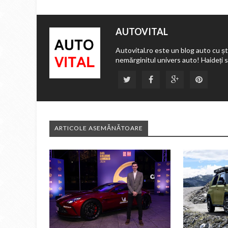
AUTOVITAL
Autovital.ro este un blog auto cu ști
nemărginitul univers auto! Haideți 
ARTICOLE ASEMĂNĂTOARE