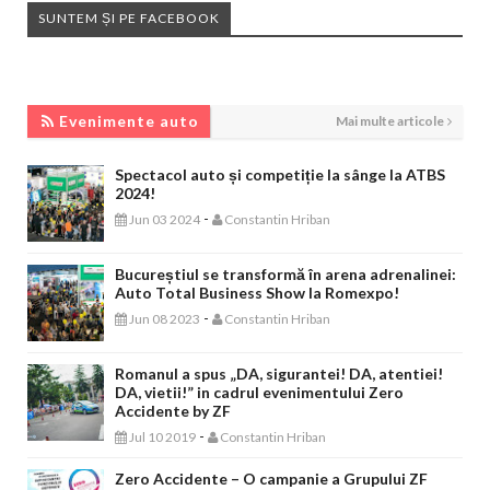
SUNTEM ȘI PE FACEBOOK
EVENIMENTE AUTO
Evenimente auto
Mai multe articole
Spectacol auto și competiție la sânge la ATBS
2024!
-
Jun 03 2024
Constantin Hriban
Bucureștiul se transformă în arena adrenalinei:
Auto Total Business Show la Romexpo!
-
Jun 08 2023
Constantin Hriban
Romanul a spus „DA, sigurantei! DA, atentiei!
DA, vietii!” in cadrul evenimentului Zero
Accidente by ZF
-
Jul 10 2019
Constantin Hriban
Zero Accidente – O campanie a Grupului ZF