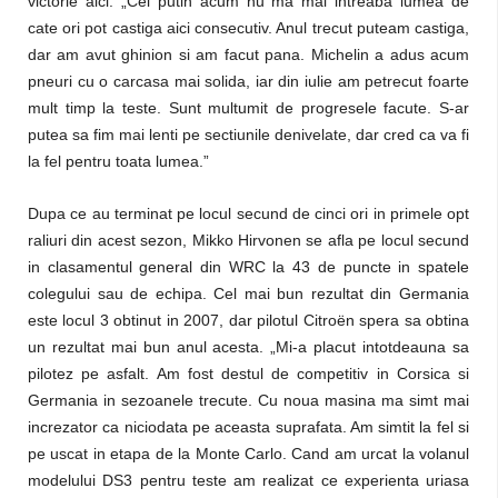
victorie aici: „Cel putin acum nu ma mai intreaba lumea de
cate ori pot castiga aici consecutiv. Anul trecut puteam castiga,
dar am avut ghinion si am facut pana. Michelin a adus acum
pneuri cu o carcasa mai solida, iar din iulie am petrecut foarte
mult timp la teste. Sunt multumit de progresele facute. S-ar
putea sa fim mai lenti pe sectiunile denivelate, dar cred ca va fi
la fel pentru toata lumea.”
Dupa ce au terminat pe locul secund de cinci ori in primele opt
raliuri din acest sezon, Mikko Hirvonen se afla pe locul secund
in clasamentul general din WRC la 43 de puncte in spatele
colegului sau de echipa. Cel mai bun rezultat din Germania
este locul 3 obtinut in 2007, dar pilotul Citroën spera sa obtina
un rezultat mai bun anul acesta. „Mi-a placut intotdeauna sa
pilotez pe asfalt. Am fost destul de competitiv in Corsica si
Germania in sezoanele trecute. Cu noua masina ma simt mai
increzator ca niciodata pe aceasta suprafata. Am simtit la fel si
pe uscat in etapa de la Monte Carlo. Cand am urcat la volanul
modelului DS3 pentru teste am realizat ce experienta uriasa