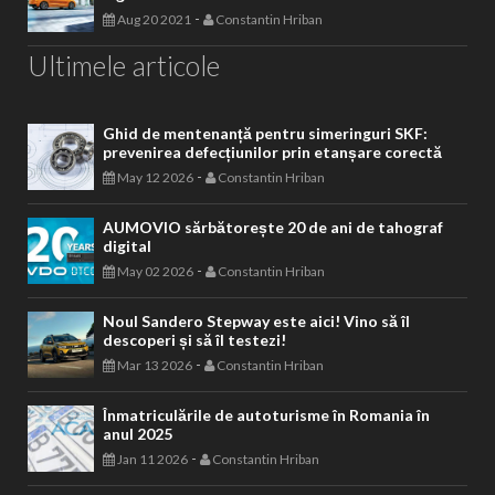
-
Aug 20 2021
Constantin Hriban
Ultimele articole
Ghid de mentenanță pentru simeringuri SKF:
prevenirea defecțiunilor prin etanșare corectă
-
May 12 2026
Constantin Hriban
AUMOVIO sărbătorește 20 de ani de tahograf
digital
-
May 02 2026
Constantin Hriban
Noul Sandero Stepway este aici! Vino să îl
descoperi și să îl testezi!
-
Mar 13 2026
Constantin Hriban
Înmatriculările de autoturisme în Romania în
anul 2025
-
Jan 11 2026
Constantin Hriban