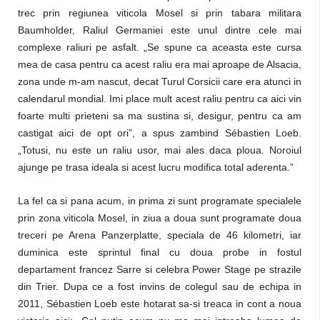
trec prin regiunea viticola Mosel si prin tabara militara
Baumholder, Raliul Germaniei este unul dintre cele mai
complexe raliuri pe asfalt. „Se spune ca aceasta este cursa
mea de casa pentru ca acest raliu era mai aproape de Alsacia,
zona unde m-am nascut, decat Turul Corsicii care era atunci in
calendarul mondial. Imi place mult acest raliu pentru ca aici vin
foarte multi prieteni sa ma sustina si, desigur, pentru ca am
castigat aici de opt ori”, a spus zambind Sébastien Loeb.
„Totusi, nu este un raliu usor, mai ales daca ploua. Noroiul
ajunge pe trasa ideala si acest lucru modifica total aderenta.”
La fel ca si pana acum, in prima zi sunt programate specialele
prin zona viticola Mosel, in ziua a doua sunt programate doua
treceri pe Arena Panzerplatte, speciala de 46 kilometri, iar
duminica este sprintul final cu doua probe in fostul
departament francez Sarre si celebra Power Stage pe strazile
din Trier. Dupa ce a fost invins de colegul sau de echipa in
2011, Sébastien Loeb este hotarat sa-si treaca in cont a noua