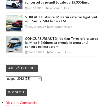
concursul cu premii totale de 15.000 Euro
-
Jan 11 2017
Constantin Hriban
STIRI AUTO-Andrei Murariu este castigatorul
unui Suzuki SX4 la Kiss FM
-
Nov 29 2016
Constantin Hriban
CONCURSURI AUTO-Nokian Tyres ofera casca
lui Mika Häkkinen ca premiu in urma unui
concurs pe Instagram
-
Nov 01 2016
Constantin Hriban
ARHIVĂ ARTICOLE
BLOGROLL
Blogul lui Constantin