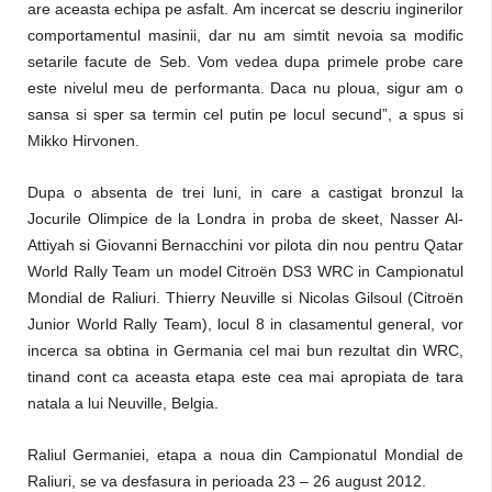
are aceasta echipa pe asfalt. Am incercat se descriu inginerilor
comportamentul masinii, dar nu am simtit nevoia sa modific
setarile facute de Seb. Vom vedea dupa primele probe care
este nivelul meu de performanta. Daca nu ploua, sigur am o
sansa si sper sa termin cel putin pe locul secund”, a spus si
Mikko Hirvonen.
Dupa o absenta de trei luni, in care a castigat bronzul la
Jocurile Olimpice de la Londra in proba de skeet, Nasser Al-
Attiyah si Giovanni Bernacchini vor pilota din nou pentru Qatar
World Rally Team un model Citroën DS3 WRC in Campionatul
Mondial de Raliuri. Thierry Neuville si Nicolas Gilsoul (Citroën
Junior World Rally Team), locul 8 in clasamentul general, vor
incerca sa obtina in Germania cel mai bun rezultat din WRC,
tinand cont ca aceasta etapa este cea mai apropiata de tara
natala a lui Neuville, Belgia.
Raliul Germaniei, etapa a noua din Campionatul Mondial de
Raliuri, se va desfasura in perioada 23 – 26 august 2012.