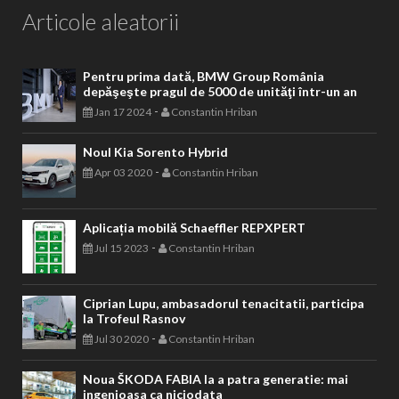
Articole aleatorii
Pentru prima dată, BMW Group România
depăşeşte pragul de 5000 de unităţi într-un an
-
Jan 17 2024
Constantin Hriban
Noul Kia Sorento Hybrid
-
Apr 03 2020
Constantin Hriban
Aplicația mobilă Schaeffler REPXPERT
-
Jul 15 2023
Constantin Hriban
Ciprian Lupu, ambasadorul tenacitatii, participa
la Trofeul Rasnov
-
Jul 30 2020
Constantin Hriban
Noua ŠKODA FABIA la a patra generatie: mai
ingenioasa ca niciodata