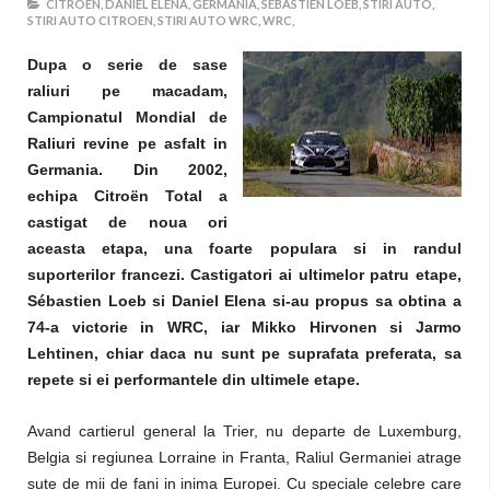
CITROEN,
DANIEL ELENA,
GERMANIA,
SEBASTIEN LOEB,
STIRI AUTO,
STIRI AUTO CITROEN,
STIRI AUTO WRC,
WRC,
Dupa o serie de sase
raliuri pe macadam,
Campionatul Mondial de
Raliuri revine pe asfalt in
Germania. Din 2002,
echipa Citroën Total a
castigat de noua ori
aceasta etapa, una foarte populara si in randul
suporterilor francezi. Castigatori ai ultimelor patru etape,
Sébastien Loeb si Daniel Elena si-au propus sa obtina a
74-a victorie in WRC, iar Mikko Hirvonen si Jarmo
Lehtinen, chiar daca nu sunt pe suprafata preferata, sa
repete si ei performantele din ultimele etape.
Avand cartierul general la Trier, nu departe de Luxemburg,
Belgia si regiunea Lorraine in Franta, Raliul Germaniei atrage
sute de mii de fani in inima Europei. Cu speciale celebre care