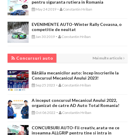
pentru siguranta rutiera in Romania
-
May 24 2019
Constantin Hriban
EVENIMENTE AUTO-Winter Rally Covasna, o
competitie de neuitat
-
Jan 30 2019
Constantin Hriban
CONCURSURI AUTO
Concursuri auto
Mai multe articole
Bătălia mecanicilor auto: încep înscrierile la
Concursul Mecanicul Anului 2023!
-
Sep 25 2023
Constantin Hriban
A inceput concursul Mecanicul Anului 2022,
organizat de catre AD Auto Total Romania!
-
Oct 06 2022
Constantin Hriban
CONCURSURI AUTO-Fii creativ, arata-ne ce
inseamna ALLGRIP pentru tine si intra in