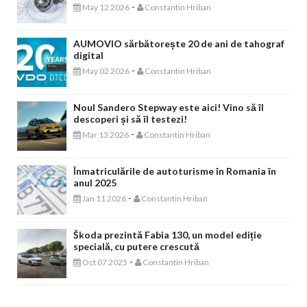
-
May 12 2026
Constantin Hriban
AUMOVIO sărbătorește 20 de ani de tahograf
digital
-
May 02 2026
Constantin Hriban
Noul Sandero Stepway este aici! Vino să îl
descoperi și să îl testezi!
-
Mar 13 2026
Constantin Hriban
Înmatriculările de autoturisme în Romania în
anul 2025
-
Jan 11 2026
Constantin Hriban
Škoda prezintă Fabia 130, un model ediție
specială, cu putere crescută
-
Oct 07 2025
Constantin Hriban