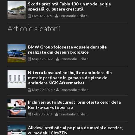
Škoda prezintă Fabia 130, un model ediție
specială, cu putere crescută
-
Oct 07 2025
Constantin Hriban
Articole aleatorii
BMW Group foloseste vopsele durabile
realizate din deseuri biologice
-
May 12 2022
Constantin Hriban
Niterra lansează noi bujii de aprindere din
metale prețioase în gama sa de piese de
aprindere NGK Aftermarket
-
May 29 2024
Constantin Hriban
Inchirieri auto Bucuresti prin oferta celor de la
Rent-a-car-otopeni.ro
-
Feb 23 2023
Constantin Hriban
Allview intră oficial pe piața de mașini electrice,
cu modelul CityZEN