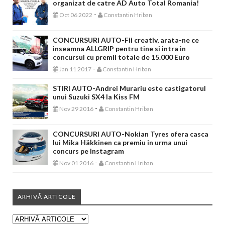
organizat de catre AD Auto Total Romania!
-
Oct 06 2022
Constantin Hriban
CONCURSURI AUTO-Fii creativ, arata-ne ce
inseamna ALLGRIP pentru tine si intra in
concursul cu premii totale de 15.000 Euro
-
Jan 11 2017
Constantin Hriban
STIRI AUTO-Andrei Murariu este castigatorul
unui Suzuki SX4 la Kiss FM
-
Nov 29 2016
Constantin Hriban
CONCURSURI AUTO-Nokian Tyres ofera casca
lui Mika Häkkinen ca premiu in urma unui
concurs pe Instagram
-
Nov 01 2016
Constantin Hriban
ARHIVĂ ARTICOLE