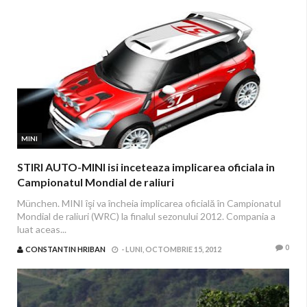
MINI
STIRI AUTO-MINI isi inceteaza implicarea oficiala in
Campionatul Mondial de raliuri
München. MINI îşi va încheia implicarea oficială în Campionatul
Mondial de raliuri (WRC) la finalul sezonului 2012. Compania a
luat aceas...
0
CONSTANTIN HRIBAN
-
LUNI, OCTOMBRIE 15, 2012