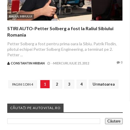
RALIUL SIBIULUI
STIRI AUTO-Petter Solberg a fost la Raliul Sibiului
Romania
Petter Solberg a fost pentru prima oara la Sibiu. Patrik Flodin,
pilotul echipei Petter Solberg Engineering, a terminat pe 2.
Petter ...
0
CONSTANTIN HRIBAN
-
MIERCURI, IULIE 25, 2012
1
2
3
4
Urmatoarea
PAGINI 1 DIN 4
CĂUTAȚI PE AUTOVITAL.RO