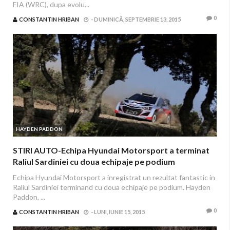
FIA (WRC), dupa evolu...
0
CONSTANTIN HRIBAN
-
DUMINICĂ, SEPTEMBRIE 13, 2015
HAYDEN PADDON
STIRI AUTO-Echipa Hyundai Motorsport a terminat
Raliul Sardiniei cu doua echipaje pe podium
Echipa Hyundai Motorsport a inregistrat un rezultat fantastic in
Raliul Sardiniei terminand cu doua echipaje pe podium. Hayden
Paddon, ...
0
CONSTANTIN HRIBAN
-
LUNI, IUNIE 15, 2015