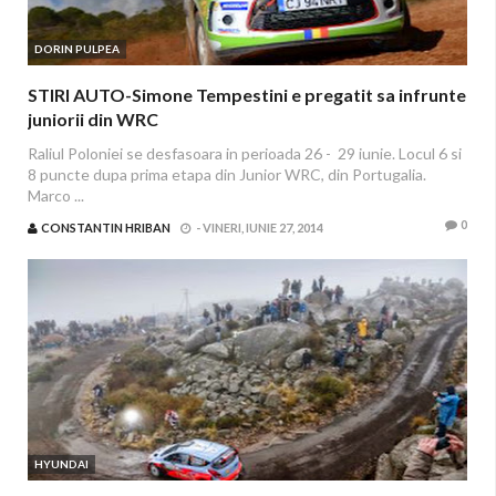
DORIN PULPEA
STIRI AUTO-Simone Tempestini e pregatit sa infrunte
juniorii din WRC
Raliul Poloniei se desfasoara in perioada 26 - 29 iunie. Locul 6 si
8 puncte dupa prima etapa din Junior WRC, din Portugalia.
Marco ...
0
CONSTANTIN HRIBAN
-
VINERI, IUNIE 27, 2014
HYUNDAI