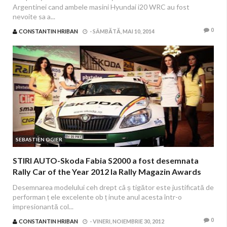
Argentinei cand ambele masini Hyundai i20 WRC au fost
nevoite sa a...
0
CONSTANTIN HRIBAN
-
SÂMBĂTĂ, MAI 10, 2014
SEBASTIEN OGIER
STIRI AUTO-Skoda Fabia S2000 a fost desemnata
Rally Car of the Year 2012 la Rally Magazin Awards
Desemnarea modelului ceh drept câ ș tigător este justificată de
performan ț ele excelente ob ț inute anul acesta într-o
impresionantă col...
0
CONSTANTIN HRIBAN
-
VINERI, NOIEMBRIE 30, 2012