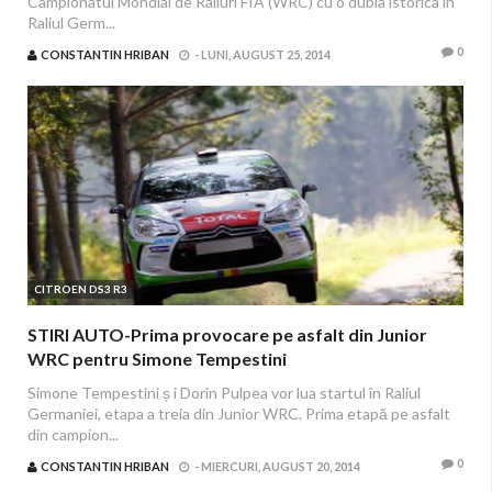
Campionatul Mondial de Raliuri FIA (WRC) cu o dubla istorica in
Raliul Germ...
0
CONSTANTIN HRIBAN
-
LUNI, AUGUST 25, 2014
CITROEN DS3 R3
STIRI AUTO-Prima provocare pe asfalt din Junior
WRC pentru Simone Tempestini
Simone Tempestini ș i Dorin Pulpea vor lua startul în Raliul
Germaniei, etapa a treia din Junior WRC. Prima etapă pe asfalt
din campion...
0
CONSTANTIN HRIBAN
-
MIERCURI, AUGUST 20, 2014