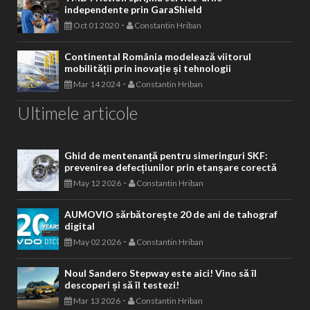
independente prin GaraShield
-
Oct 01 2020
Constantin Hriban
Continental România modelează viitorul
mobilității prin inovație și tehnologii
-
Mar 14 2024
Constantin Hriban
Ultimele articole
Ghid de mentenanță pentru simeringuri SKF:
prevenirea defecțiunilor prin etanșare corectă
-
May 12 2026
Constantin Hriban
AUMOVIO sărbătorește 20 de ani de tahograf
digital
-
May 02 2026
Constantin Hriban
Noul Sandero Stepway este aici! Vino să îl
descoperi și să îl testezi!
-
Mar 13 2026
Constantin Hriban