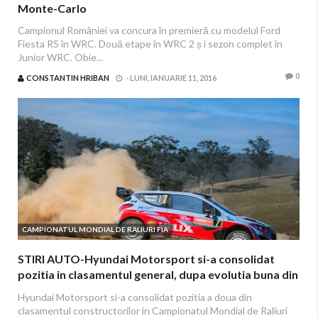
Monte-Carlo
Campionul României va concura în premieră cu modelul Ford
Fiesta R5 în WRC. Două etape în WRC 2 ș i sezon complet în
Junior WRC. Obie...
0
CONSTANTIN HRIBAN
-
LUNI, IANUARIE 11, 2016
CAMPIONATUL MONDIAL DE RALIURI FIA
STIRI AUTO-Hyundai Motorsport si-a consolidat
pozitia in clasamentul general, dupa evolutia buna din
Raliul Australiei
Hyundai Motorsport si-a consolidat pozitia a doua din
clasamentul constructorilor in Campionatul Mondial de Raliuri