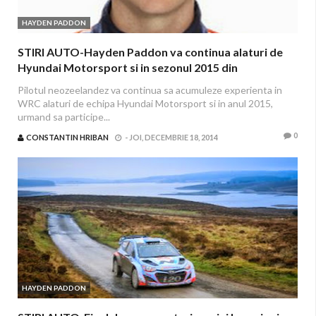
HAYDEN PADDON
STIRI AUTO-Hayden Paddon va continua alaturi de
Hyundai Motorsport si in sezonul 2015 din
Campionatul Mondial de Raliuri FIA (WRC)
Pilotul neozeelandez va continua sa acumuleze experienta in
WRC alaturi de echipa Hyundai Motorsport si in anul 2015,
urmand sa participe...
0
CONSTANTIN HRIBAN
-
JOI, DECEMBRIE 18, 2014
HAYDEN PADDON