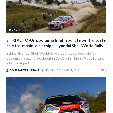
HYUNDAI
STIRI AUTO-Un podium si final in puncte pentru toate
cele trei masini ale echipei Hyundai Shell World Rally
Echipa Hyundai Shell World Rally a obtinut cel de-al doilea
podium din sezonul de debut in WRC prin Thierry Neuville care
a terminat pe l...
0
CONSTANTIN HRIBAN
-
DUMINICĂ, IUNIE 29, 2014