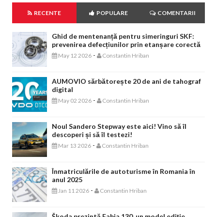
RECENTE
POPULARE
COMENTARII
Ghid de mentenanță pentru simeringuri SKF:
prevenirea defecțiunilor prin etanșare corectă
-
May 12 2026
Constantin Hriban
AUMOVIO sărbătorește 20 de ani de tahograf
digital
-
May 02 2026
Constantin Hriban
Noul Sandero Stepway este aici! Vino să îl
descoperi și să îl testezi!
-
Mar 13 2026
Constantin Hriban
Înmatriculările de autoturisme în Romania în
anul 2025
-
Jan 11 2026
Constantin Hriban
Škoda prezintă Fabia 130, un model ediție