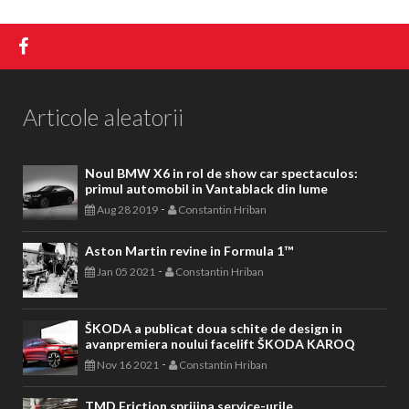
Articole aleatorii
Noul BMW X6 in rol de show car spectaculos:
primul automobil in Vantablack din lume
-
Aug 28 2019
Constantin Hriban
Aston Martin revine in Formula 1™
-
Jan 05 2021
Constantin Hriban
ŠKODA a publicat doua schite de design in
avanpremiera noului facelift ŠKODA KAROQ
-
Nov 16 2021
Constantin Hriban
TMD Friction sprijina service-urile