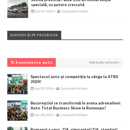
specială, cu putere crescută
-
Oct 07 2025
Constantin Hriban
SUNTEM ȘI PE FACEBOOK
EVENIMENTE AUTO
Evenimente auto
Mai multe articole
Spectacol auto și competiție la sânge la ATBS
2024!
-
Jun 03 2024
Constantin Hriban
Bucureștiul se transformă în arena adrenalinei:
Auto Total Business Show la Romexpo!
-
Jun 08 2023
Constantin Hriban
Romanul a spus „DA, sigurantei! DA, atentiei!