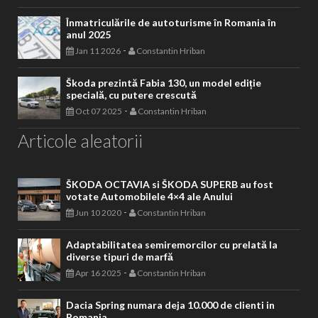
Înmatriculările de autoturisme în Romania în
anul 2025
-
Jan 11 2026
Constantin Hriban
Škoda prezintă Fabia 130, un model ediție
specială, cu putere crescută
-
Oct 07 2025
Constantin Hriban
Articole aleatorii
ŠKODA OCTAVIA si ŠKODA SUPERB au fost
votate Automobilele 4×4 ale Anului
-
Jun 10 2020
Constantin Hriban
Adaptabilitatea semiremorcilor cu prelată la
diverse tipuri de marfă
-
Apr 16 2025
Constantin Hriban
Dacia Spring numara deja 10.000 de clienti in
Romania