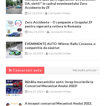
DA, vietii!” in cadrul evenimentului Zero
Accidente by ZF
-
Jul 10 2019
Constantin Hriban
Zero Accidente – O campanie a Grupului ZF
pentru siguranta rutiera in Romania
-
May 24 2019
Constantin Hriban
EVENIMENTE AUTO-Winter Rally Covasna, o
competitie de neuitat
-
Jan 30 2019
Constantin Hriban
CONCURSURI AUTO
Concursuri auto
Mai multe articole
Bătălia mecanicilor auto: încep înscrierile la
Concursul Mecanicul Anului 2023!
-
Sep 25 2023
Constantin Hriban
A inceput concursul Mecanicul Anului 2022,