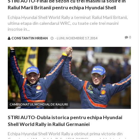
STIRI AUTO-Final de sezon cu trei masini la sosire in
Raliul Marii Britanii pentru echipa Hyundai Shell
World Rally
Echipa Hyundai Shell World Rally a terminat Raliul Marii Britanii,
ultima etapa din calendarul WRC, cu toate cele trei masini
inscrise in...
0
CONSTANTIN HRIBAN
-
LUNI, NOIEMBRIE 17, 2014
CAMPIONATUL MONDIAL DE RALIURI
STIRI AUTO-Dubla istorica pentru echipa Hyundai
Shell World Rally in Raliul Germaniei
Echipa Hyundai Shell World Rally a obtinut prima victorie din