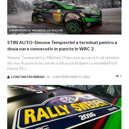
CAMPIONATUL MONDIAL DE RALIURI
STIRI AUTO-Simone Tempestini a terminat pentru a
doua oara consecutiv in puncte in WRC 2
Simone Tempestini ș i Matteo Chiarcossi au reu ș it să termine
din nou în puncte la cea de-a doua participare cu modelul Ford
Fiesta R5 î...
0
CONSTANTIN HRIBAN
-
LUNI, FEBRUARIE 15, 2016