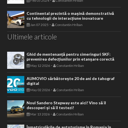
-
Feb 05 2024
Constantin Hriban
Continental prezintă o mașină demonstrativă
cu tehnologii de interacțiune inovatoare
-
Jan 07 2025
Constantin Hriban
Ultimele articole
Ghid de mentenanță pentru simeringuri SKF:
prevenirea defecțiunilor prin etanșare corectă
-
May 12 2026
Constantin Hriban
AUMOVIO sărbătorește 20 de ani de tahograf
digital
-
May 02 2026
Constantin Hriban
Noul Sandero Stepway este aici! Vino să îl
descoperi și să îl testezi!
-
Mar 13 2026
Constantin Hriban
Înmatriculările de autoturisme în Romania în