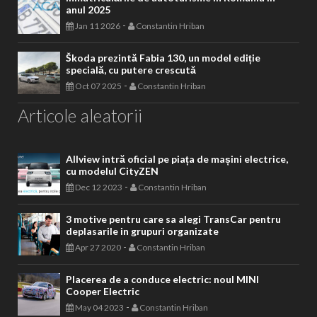
anul 2025
-
Jan 11 2026
Constantin Hriban
Škoda prezintă Fabia 130, un model ediție
specială, cu putere crescută
-
Oct 07 2025
Constantin Hriban
Articole aleatorii
Allview intră oficial pe piața de mașini electrice,
cu modelul CityZEN
-
Dec 12 2023
Constantin Hriban
3 motive pentru care sa alegi TransCar pentru
deplasarile in grupuri organizate
-
Apr 27 2020
Constantin Hriban
Placerea de a conduce electric: noul MINI
Cooper Electric
-
May 04 2023
Constantin Hriban