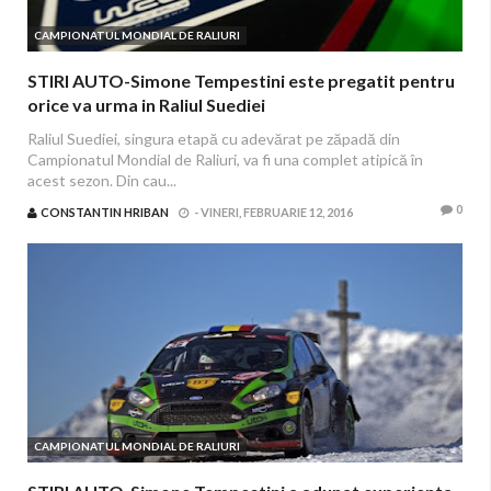
CAMPIONATUL MONDIAL DE RALIURI
STIRI AUTO-Simone Tempestini este pregatit pentru
orice va urma in Raliul Suediei
Raliul Suediei, singura etapă cu adevărat pe zăpadă din
Campionatul Mondial de Raliuri, va fi una complet atipică în
acest sezon. Din cau...
0
CONSTANTIN HRIBAN
-
VINERI, FEBRUARIE 12, 2016
CAMPIONATUL MONDIAL DE RALIURI