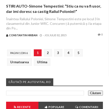
STIRI AUTO-Simone Tempestini: “Stiu ca nu va fi usor,
dar imi doresc sa castig Raliul Poloniei!”
Înaintea Raliului Poloniei, Simone Tempestini este pe locul 3 în
clasamentul din Junior WRC. Concuren ț ă puternică ș i la etapa
din Po...
0
CONSTANTIN HRIBAN
-
JOI, IULIE 02, 2015
1
2
3
4
5
PAGINI 1 DIN 6
Urmatoarea
Ultima
CĂUTAȚI PE AUTOVITAL.RO
RECENTE
POPULARE
COMENTARII