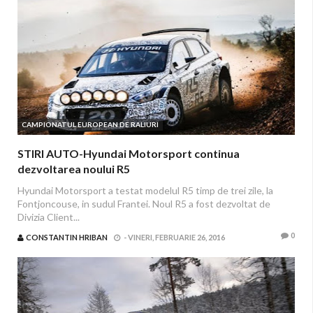
CAMPIONATUL EUROPEAN DE RALIURI
STIRI AUTO-Hyundai Motorsport continua
dezvoltarea noului R5
Hyundai Motorsport a testat modelul R5 timp de trei zile, la
Fontjoncouse, in sudul Frantei. Noul R5 a fost dezvoltat de
Divizia Client...
0
CONSTANTIN HRIBAN
-
VINERI, FEBRUARIE 26, 2016