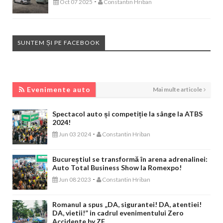
-
Oct 07 2025
Constantin Hriban
SUNTEM ȘI PE FACEBOOK
EVENIMENTE AUTO
Evenimente auto
Mai multe articole
Spectacol auto și competiție la sânge la ATBS
2024!
-
Jun 03 2024
Constantin Hriban
Bucureștiul se transformă în arena adrenalinei:
Auto Total Business Show la Romexpo!
-
Jun 08 2023
Constantin Hriban
Romanul a spus „DA, sigurantei! DA, atentiei!
DA, vietii!” in cadrul evenimentului Zero
Accidente by ZF