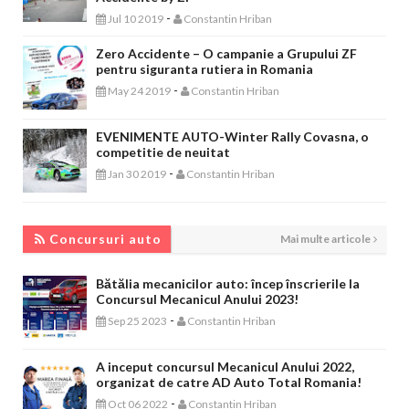
-
Jul 10 2019
Constantin Hriban
Zero Accidente – O campanie a Grupului ZF
pentru siguranta rutiera in Romania
-
May 24 2019
Constantin Hriban
EVENIMENTE AUTO-Winter Rally Covasna, o
competitie de neuitat
-
Jan 30 2019
Constantin Hriban
CONCURSURI AUTO
Concursuri auto
Mai multe articole
Bătălia mecanicilor auto: încep înscrierile la
Concursul Mecanicul Anului 2023!
-
Sep 25 2023
Constantin Hriban
A inceput concursul Mecanicul Anului 2022,
organizat de catre AD Auto Total Romania!
-
Oct 06 2022
Constantin Hriban