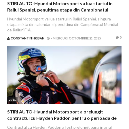
STIRI AUTO-Hyundai Motorsport va lua startul in
Raliul Spaniei, penultima etapa din Campionatul
Mondial FIA WRC
Hyundai Motorsport va lua startul in Raliul Spaniei, singura
etapa mixta din calendar si penultima din Campionatul Mondial
de Raliuri FIA...
0
CONSTANTIN HRIBAN
-
MIERCURI, OCTOMBRIE 21, 2015
2016
STIRI AUTO-Hyundai Motorsport a prelungit
contractul cu Hayden Paddon pentru o perioada de
inca trei ani
Contractul cu Hayden Paddon a fost prelungit pana in anul