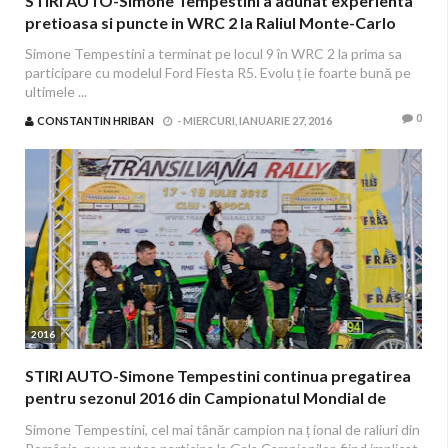
STIRI AUTO-Simone Tempestini a adunat experienta
pretioasa si puncte in WRC 2 la Raliul Monte-Carlo
Simone Tempestini a terminat pe locul 9 în WRC 2 la prima sa
participare cu modelul Ford Fiesta R5. Evolu ț ie foarte bună pe
ultimele ...
0
CONSTANTIN HRIBAN
-
MIERCURI, IANUARIE 27, 2016
2016
STIRI AUTO-Simone Tempestini continua pregatirea
pentru sezonul 2016 din Campionatul Mondial de
Raliuri
Simone Tempestini, cel mai tânăr campion na ț ional de raliuri din