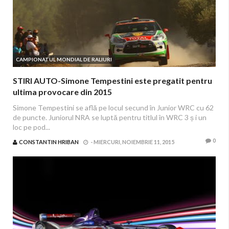
CAMPIONATUL MONDIAL DE RALIURI
STIRI AUTO-Simone Tempestini este pregatit pentru
ultima provocare din 2015
Simone Tempestini se află pe locul secund în Junior WRC cu 62
de puncte. Juniorul NRA se luptă pentru titlul în WRC 3 ș i un
loc pe pod...
0
CONSTANTIN HRIBAN
-
MIERCURI, NOIEMBRIE 11, 2015