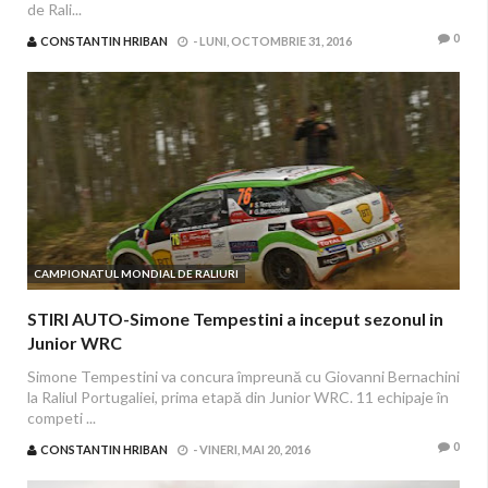
de Rali...
0
CONSTANTIN HRIBAN
-
LUNI, OCTOMBRIE 31, 2016
CAMPIONATUL MONDIAL DE RALIURI
STIRI AUTO-Simone Tempestini a inceput sezonul in
Junior WRC
Simone Tempestini va concura împreună cu Giovanni Bernachini
la Raliul Portugaliei, prima etapă din Junior WRC. 11 echipaje în
competi ...
0
CONSTANTIN HRIBAN
-
VINERI, MAI 20, 2016