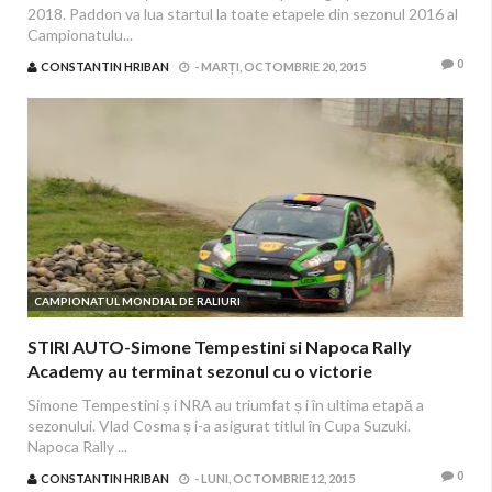
2018. Paddon va lua startul la toate etapele din sezonul 2016 al
Campionatulu...
0
CONSTANTIN HRIBAN
-
MARȚI, OCTOMBRIE 20, 2015
CAMPIONATUL MONDIAL DE RALIURI
STIRI AUTO-Simone Tempestini si Napoca Rally
Academy au terminat sezonul cu o victorie
Simone Tempestini ș i NRA au triumfat ș i în ultima etapă a
sezonului. Vlad Cosma ș i-a asigurat titlul în Cupa Suzuki.
Napoca Rally ...
0
CONSTANTIN HRIBAN
-
LUNI, OCTOMBRIE 12, 2015