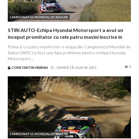
CAMPIONATUL MONDIAL DE RALIURI
STIRI AUTO-Echipa Hyundai Motorsport a avut un
inceput promitator cu cele patru masini inscrise in
Raliul Poloniei
Prima zi cu patru masini intr-o etapa din Campionatul Mondial de
Raliuri (WRC) a fost una fara probleme pentru echipa Hyundai
Motorsport....
0
CONSTANTIN HRIBAN
-
SÂMBĂTĂ, IULIE 04, 2015
CAMPIONATUL MONDIAL DE RALIURI