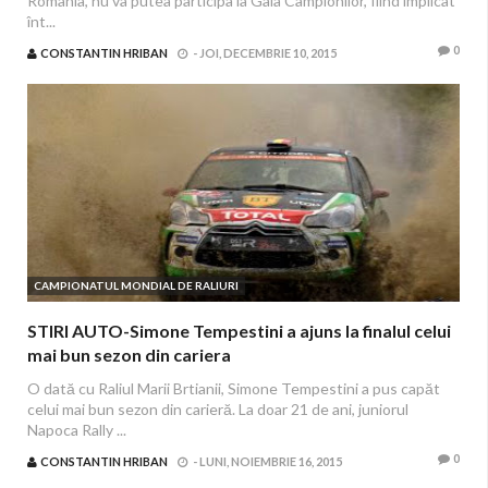
România, nu va putea participa la Gala Campionilor, fiind implicat
înt...
0
CONSTANTIN HRIBAN
-
JOI, DECEMBRIE 10, 2015
CAMPIONATUL MONDIAL DE RALIURI
STIRI AUTO-Simone Tempestini a ajuns la finalul celui
mai bun sezon din cariera
O dată cu Raliul Marii Brtianii, Simone Tempestini a pus capăt
celui mai bun sezon din carieră. La doar 21 de ani, juniorul
Napoca Rally ...
0
CONSTANTIN HRIBAN
-
LUNI, NOIEMBRIE 16, 2015