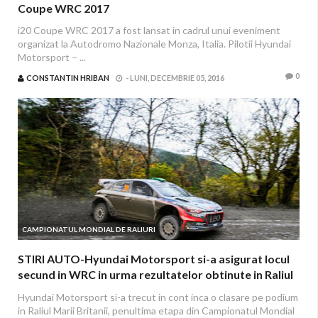
Coupe WRC 2017
i20 Coupe WRC 2017 a fost lansat in cadrul unui eveniment
organizat la Autodromo Nazionale Monza, Italia. Pilotii Hyundai
Motorsport – ...
0
CONSTANTIN HRIBAN
-
LUNI, DECEMBRIE 05, 2016
CAMPIONATUL MONDIAL DE RALIURI
STIRI AUTO-Hyundai Motorsport si-a asigurat locul
secund in WRC in urma rezultatelor obtinute in Raliul
Marii Britanii
Hyundai Motorsport si-a trecut in cont inca o clasare pe podium
in Raliul Marii Britanii, penultima etapa din Campionatul Mondial