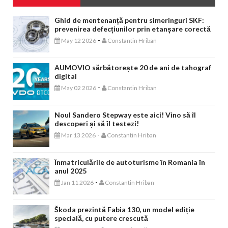
Ghid de mentenanță pentru simeringuri SKF:
prevenirea defecțiunilor prin etanșare corectă
-
May 12 2026
Constantin Hriban
AUMOVIO sărbătorește 20 de ani de tahograf
digital
-
May 02 2026
Constantin Hriban
Noul Sandero Stepway este aici! Vino să îl
descoperi și să îl testezi!
-
Mar 13 2026
Constantin Hriban
Înmatriculările de autoturisme în Romania în
anul 2025
-
Jan 11 2026
Constantin Hriban
Škoda prezintă Fabia 130, un model ediție
specială, cu putere crescută