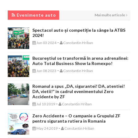
EVENIMENTE AUTO
Evenimente auto
Mai multe articole
Spectacol auto și competiție la sânge la ATBS
2024!
-
Jun 03 2024
Constantin Hriban
Bucureștiul se transformă în arena adrenalinei:
Auto Total Business Show la Romexpo!
-
Jun 08 2023
Constantin Hriban
Romanul a spus „DA, sigurantei! DA, atentiei!
DA, vietii!” in cadrul evenimentului Zero
Accidente by ZF
-
Jul 10 2019
Constantin Hriban
Zero Accidente – O campanie a Grupului ZF
pentru siguranta rutiera in Romania
-
May 24 2019
Constantin Hriban