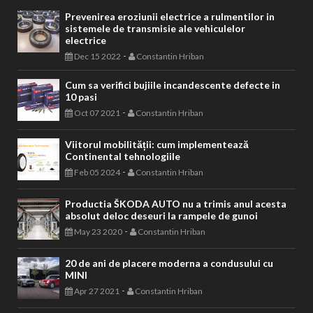
Prevenirea eroziunii electrice a rulmentilor in
sistemele de transmisie ale vehiculelor
electrice
-
Dec 15 2022
Constantin Hriban
Cum sa verifici bujiile incandescente defecte in
10 pasi
-
Oct 07 2021
Constantin Hriban
Viitorul mobilității: cum implementează
Continental tehnologiile
-
Feb 05 2024
Constantin Hriban
Productia ŠKODA AUTO nu a trimis anul acesta
absolut deloc deseuri la rampele de gunoi
-
May 23 2020
Constantin Hriban
20 de ani de placere moderna a condusului cu
MINI
-
Apr 27 2021
Constantin Hriban