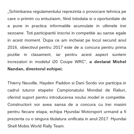
„Schimbarea regulamentului reprezinta o provocare tehnica pe
care o primim cu entuziasm, fiind totodata si o oportunitate de
a pune in practica informatiile acumulate in ultimele trei
sezoane. Toti participantii inscrisi in competitie au sanse egale
in acest moment. Dupa ce am incheiat pe locul secund anul
2016, obiectivul pentru 2017 este de a concura pentru prima
pozitie in clasament, iar pentru acest aspect suntem
increzatori in modelul i20 Coupe WRC“,
a declarat Michel
Nandan, directorul echipei.
Thierry Neuville, Hayden Paddon si Dani Sordo vor participa in
cadrul tuturor etapelor Campionatului Mondial de Raliuri,
oferind suport pentru introducerea noului model in competitie.
Constructorii vor avea sansa de a concura cu trei masini
pentru fiecare etapa, echipa Hyundai Motorsport urmand a fi
prezenta cu o singura titulatura unificata in anul 2017: Hyundai
Shell Mobis World Rally Team.