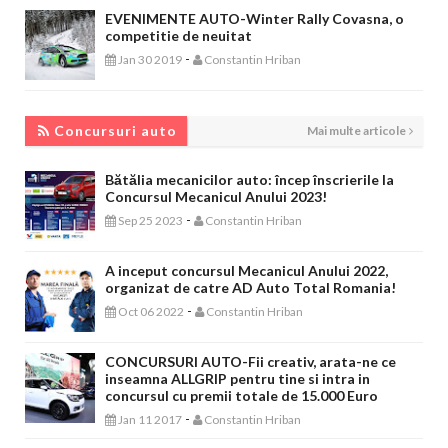
EVENIMENTE AUTO-Winter Rally Covasna, o
competitie de neuitat
-
Jan 30 2019
Constantin Hriban
CONCURSURI AUTO
Concursuri auto
Mai multe articole
Bătălia mecanicilor auto: încep înscrierile la
Concursul Mecanicul Anului 2023!
-
Sep 25 2023
Constantin Hriban
A inceput concursul Mecanicul Anului 2022,
organizat de catre AD Auto Total Romania!
-
Oct 06 2022
Constantin Hriban
CONCURSURI AUTO-Fii creativ, arata-ne ce
inseamna ALLGRIP pentru tine si intra in
concursul cu premii totale de 15.000 Euro
-
Jan 11 2017
Constantin Hriban