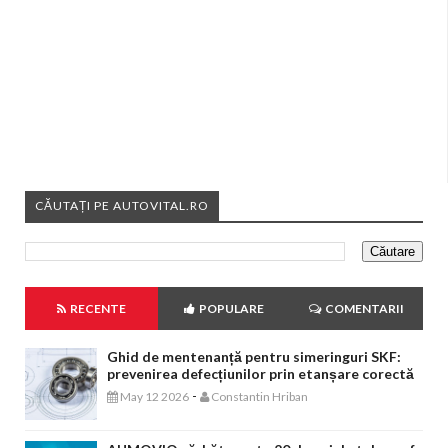
CĂUTAȚI PE AUTOVITAL.RO
RECENTE
POPULARE
COMENTARII
Ghid de mentenanță pentru simeringuri SKF:
prevenirea defecțiunilor prin etanșare corectă
-
May 12 2026
Constantin Hriban