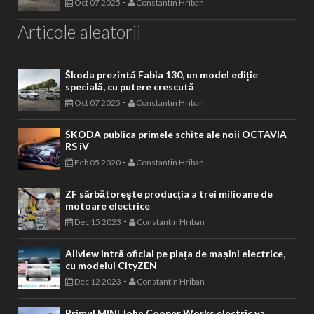
-
Oct 07 2025
Constantin Hriban
Articole aleatorii
Škoda prezintă Fabia 130, un model ediție
specială, cu putere crescută
-
Oct 07 2025
Constantin Hriban
ŠKODA publica primele schite ale noii OCTAVIA
RS iV
-
Feb 05 2020
Constantin Hriban
ZF sărbătorește producția a trei milioane de
motoare electrice
-
Dec 15 2023
Constantin Hriban
Allview intră oficial pe piața de mașini electrice,
cu modelul CityZEN
-
Dec 12 2023
Constantin Hriban
Primul MINI John Cooper Works electric va