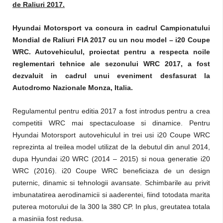
de Raliuri 2017.
Hyundai Motorsport va concura in cadrul Campionatului
Mondial de Raliuri FIA 2017 cu un nou model – i20 Coupe
WRC. Autovehiculul, proiectat pentru a respecta noile
reglementari tehnice ale sezonului WRC 2017, a fost
dezvaluit in cadrul unui eveniment desfasurat la
Autodromo Nazionale Monza, Italia.
Regulamentul pentru editia 2017 a fost introdus pentru a crea
competitii WRC mai spectaculoase si dinamice. Pentru
Hyundai Motorsport autovehiculul in trei usi i20 Coupe WRC
reprezinta al treilea model utilizat de la debutul din anul 2014,
dupa Hyundai i20 WRC (2014 – 2015) si noua generatie i20
WRC (2016). i20 Coupe WRC beneficiaza de un design
puternic, dinamic si tehnologii avansate. Schimbarile au privit
imbunatatirea aerodinamicii si aaderentei, fiind totodata marita
puterea motorului de la 300 la 380 CP. In plus, greutatea totala
a masiniia fost redusa.