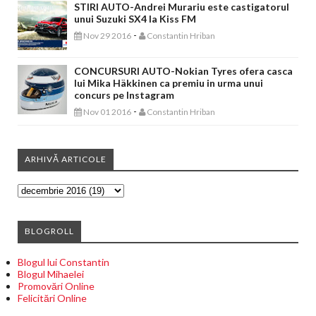
STIRI AUTO-Andrei Murariu este castigatorul
unui Suzuki SX4 la Kiss FM
-
Nov 29 2016
Constantin Hriban
CONCURSURI AUTO-Nokian Tyres ofera casca
lui Mika Häkkinen ca premiu in urma unui
concurs pe Instagram
-
Nov 01 2016
Constantin Hriban
ARHIVĂ ARTICOLE
BLOGROLL
Blogul lui Constantin
Blogul Mihaelei
Promovări Online
Felicitări Online