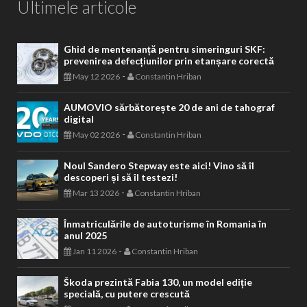
Ultimele articole
Ghid de mentenanță pentru simeringuri SKF:
prevenirea defecțiunilor prin etanșare corectă
-
May 12 2026
Constantin Hriban
AUMOVIO sărbătorește 20 de ani de tahograf
digital
-
May 02 2026
Constantin Hriban
Noul Sandero Stepway este aici! Vino să îl
descoperi și să îl testezi!
-
Mar 13 2026
Constantin Hriban
Înmatriculările de autoturisme în Romania în
anul 2025
-
Jan 11 2026
Constantin Hriban
Škoda prezintă Fabia 130, un model ediție
specială, cu putere crescută