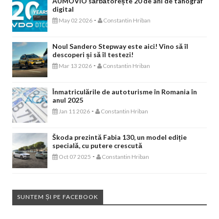
AUMOVIO sărbătorește 20 de ani de tahograf
digital
-
May 02 2026
Constantin Hriban
Noul Sandero Stepway este aici! Vino să îl
descoperi și să îl testezi!
-
Mar 13 2026
Constantin Hriban
Înmatriculările de autoturisme în Romania în
anul 2025
-
Jan 11 2026
Constantin Hriban
Škoda prezintă Fabia 130, un model ediție
specială, cu putere crescută
-
Oct 07 2025
Constantin Hriban
SUNTEM ȘI PE FACEBOOK