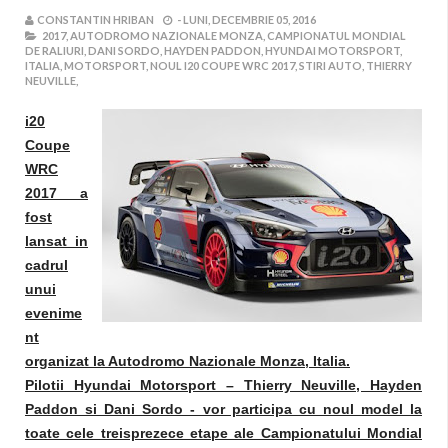
CONSTANTIN HRIBAN
-
LUNI, DECEMBRIE 05, 2016
2017,
AUTODROMO NAZIONALE MONZA,
CAMPIONATUL MONDIAL
DE RALIURI,
DANI SORDO,
HAYDEN PADDON,
HYUNDAI MOTORSPORT,
ITALIA,
MOTORSPORT,
NOUL I20 COUPE WRC 2017,
STIRI AUTO,
THIERRY
NEUVILLE,
i20
Coupe
WRC
2017 a
fost
lansat in
cadrul
unui
evenime
nt
organizat la Autodromo Nazionale Monza, Italia.
Pilotii Hyundai Motorsport – Thierry Neuville, Hayden
Paddon si Dani Sordo - vor participa cu noul model la
toate cele treisprezece etape ale Campionatului Mondial