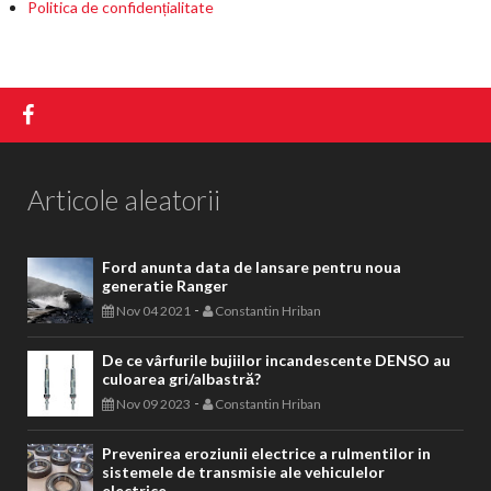
Politica de confidențialitate
Articole aleatorii
Ford anunta data de lansare pentru noua
generatie Ranger
-
Nov 04 2021
Constantin Hriban
De ce vârfurile bujiilor incandescente DENSO au
culoarea gri/albastră?
-
Nov 09 2023
Constantin Hriban
Prevenirea eroziunii electrice a rulmentilor in
sistemele de transmisie ale vehiculelor
electrice