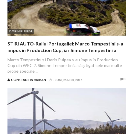
DORIN PULPEA
STIRI AUTO-Raliul Portugaliei: Marco Tempestini s-a
impus in Production Cup, iar Simone Tempestini a
terminat pe 6 in Junior WRC
Marco Tempestini ș i Dorin Pulpea s-au impus în Production
Cup din WRC 2. Simone Tempestini a câ ș tigat cele mai multe
probe speciale ...
0
CONSTANTIN HRIBAN
-
LUNI, MAI 25, 2015