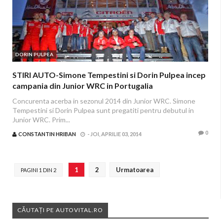
DORIN PULPEA
STIRI AUTO-Simone Tempestini si Dorin Pulpea incep
campania din Junior WRC in Portugalia
Concurenta acerba in sezonul 2014 din Junior WRC. Simone
Tempestini si Dorin Pulpea sunt pregatiti pentru debutul in
Junior WRC. Prim...
0
CONSTANTIN HRIBAN
-
JOI, APRILIE 03, 2014
1
2
Urmatoarea
PAGINI 1 DIN 2
CĂUTAȚI PE AUTOVITAL.RO