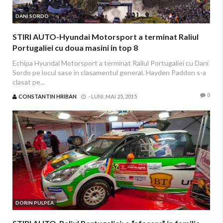
DANI SORDO
STIRI AUTO-Hyundai Motorsport a terminat Raliul
Portugaliei cu doua masini in top 8
Echipa Hyundai Motorsport a terminat Raliul Portugaliei cu Dani
Sordo pe locul sase in clasamentul general. Hayden Paddon s-a
clasat pe...
0
CONSTANTIN HRIBAN
-
LUNI, MAI 25, 2015
DORIN PULPEA