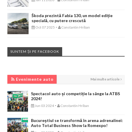
Škoda prezintă Fabia 130, un model ediție
specială, cu putere crescută
-
Oct 07 2025
Constantin Hriban
SUNTEM ȘI PE FACEBOOK
EVENIMENTE AUTO
Evenimente auto
Mai multe articole
Spectacol auto și competiție la sânge la ATBS
2024!
-
Jun 03 2024
Constantin Hriban
Bucureștiul se transformă în arena adrenalinei:
Auto Total Business Show la Romexpo!