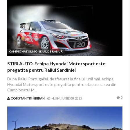
CAMPIONATUL MONDIAL DE RALIURI
STIRI AUTO-Echipa Hyundai Motorsport este
pregatita pentru Raliul Sardiniei
Dupa Raliul Portugaliei, desfasurat la finalul lunii mai, echipa
Hyundai Motorsport este pregatita pentru etapa a sasea din
Campionatul M...
0
CONSTANTIN HRIBAN
-
LUNI, IUNIE 08, 2015