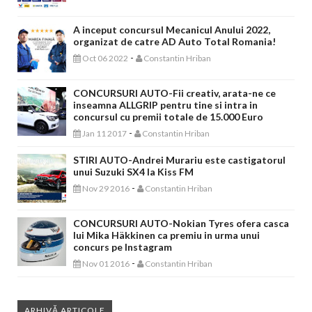
A inceput concursul Mecanicul Anului 2022,
organizat de catre AD Auto Total Romania!
-
Oct 06 2022
Constantin Hriban
CONCURSURI AUTO-Fii creativ, arata-ne ce
inseamna ALLGRIP pentru tine si intra in
concursul cu premii totale de 15.000 Euro
-
Jan 11 2017
Constantin Hriban
STIRI AUTO-Andrei Murariu este castigatorul
unui Suzuki SX4 la Kiss FM
-
Nov 29 2016
Constantin Hriban
CONCURSURI AUTO-Nokian Tyres ofera casca
lui Mika Häkkinen ca premiu in urma unui
concurs pe Instagram
-
Nov 01 2016
Constantin Hriban
ARHIVĂ ARTICOLE