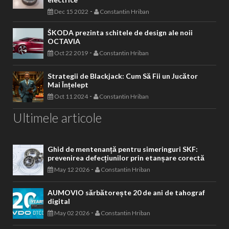
-
Dec 15 2022
Constantin Hriban
ŠKODA prezinta schitele de design ale noii
OCTAVIA
-
Oct 22 2019
Constantin Hriban
Strategii de Blackjack: Cum Să Fii un Jucător
Mai Înțelept
-
Oct 11 2024
Constantin Hriban
Ultimele articole
Ghid de mentenanță pentru simeringuri SKF:
prevenirea defecțiunilor prin etanșare corectă
-
May 12 2026
Constantin Hriban
AUMOVIO sărbătorește 20 de ani de tahograf
digital
-
May 02 2026
Constantin Hriban