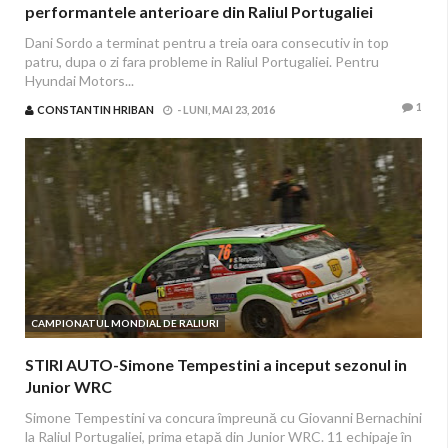
performantele anterioare din Raliul Portugaliei
Dani Sordo a terminat pentru a treia oara consecutiv in top
patru, dupa o zi fara probleme in Raliul Portugaliei. Pentru
Hyundai Motors...
1
CONSTANTIN HRIBAN
-
LUNI, MAI 23, 2016
CAMPIONATUL MONDIAL DE RALIURI
STIRI AUTO-Simone Tempestini a inceput sezonul in
Junior WRC
Simone Tempestini va concura împreună cu Giovanni Bernachini
la Raliul Portugaliei, prima etapă din Junior WRC. 11 echipaje în