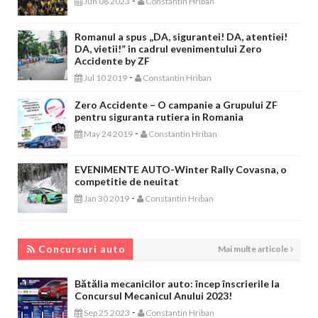
-
Jun 08 2023
Constantin Hriban
Romanul a spus „DA, sigurantei! DA, atentiei!
DA, vietii!” in cadrul evenimentului Zero
Accidente by ZF
-
Jul 10 2019
Constantin Hriban
Zero Accidente – O campanie a Grupului ZF
pentru siguranta rutiera in Romania
-
May 24 2019
Constantin Hriban
EVENIMENTE AUTO-Winter Rally Covasna, o
competitie de neuitat
-
Jan 30 2019
Constantin Hriban
CONCURSURI AUTO
Concursuri auto
Mai multe articole
Bătălia mecanicilor auto: încep înscrierile la
Concursul Mecanicul Anului 2023!
-
Sep 25 2023
Constantin Hriban