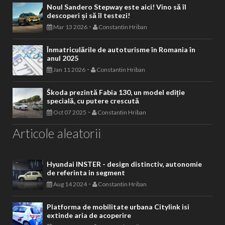
Noul Sandero Stepway este aici! Vino să îl
descoperi și să îl testezi!
-
Mar 13 2026
Constantin Hriban
Înmatriculările de autoturisme în Romania în
anul 2025
-
Jan 11 2026
Constantin Hriban
Škoda prezintă Fabia 130, un model ediție
specială, cu putere crescută
-
Oct 07 2025
Constantin Hriban
Articole aleatorii
Hyundai INSTER - design distinctiv, autonomie
de referinta in segment
-
Aug 14 2024
Constantin Hriban
Platforma de mobilitate urbana Citylink isi
extinde aria de acoperire