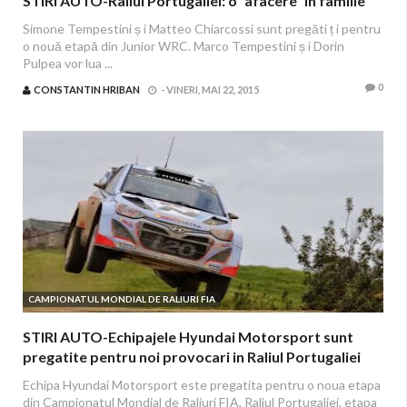
STIRI AUTO-Raliul Portugaliei: o “afacere” in familie
Simone Tempestini ș i Matteo Chiarcossi sunt pregăti ț i pentru
o nouă etapă din Junior WRC. Marco Tempestini ș i Dorin
Pulpea vor lua ...
0
CONSTANTIN HRIBAN
-
VINERI, MAI 22, 2015
CAMPIONATUL MONDIAL DE RALIURI FIA
STIRI AUTO-Echipajele Hyundai Motorsport sunt
pregatite pentru noi provocari in Raliul Portugaliei
Echipa Hyundai Motorsport este pregatita pentru o noua etapa
din Campionatul Mondial de Raliuri FIA, Raliul Portugaliei, etapa