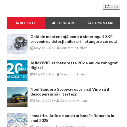
RECENTE
POPULARE
COMENTARII
Ghid de mentenanță pentru simeringuri SKF:
prevenirea defecțiunilor prin etanșare corectă
-
May 12 2026
Constantin Hriban
AUMOVIO sărbătorește 20 de ani de tahograf
digital
-
May 02 2026
Constantin Hriban
Noul Sandero Stepway este aici! Vino să îl
descoperi și să îl testezi!
-
Mar 13 2026
Constantin Hriban
Înmatriculările de autoturisme în Romania în
anul 2025
-
Jan 11 2026
Constantin Hriban