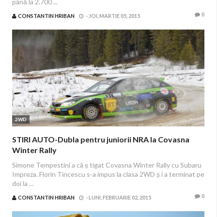
până la 2.700 ...
0
CONSTANTIN HRIBAN
-
JOI, MARTIE 05, 2015
2WD
STIRI AUTO-Dubla pentru juniorii NRA la Covasna
Winter Rally
Simone Tempestini a câ ș tigat Covasna Winter Rally cu Subaru
Impreza. Florin Tincescu s-a impus la clasa 2WD ș i a terminat pe
doi la ...
0
CONSTANTIN HRIBAN
-
LUNI, FEBRUARIE 02, 2015