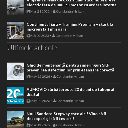
electric fata de unul cu motor cu ardere interna
-
Mar 21 2022
Constantin Hriban
Continental Entry Training Program – start la
inscrieri la Timisoara
-
Feb 07 2023
Constantin Hriban
Ultimele articole
Ghid de mentenanță pentru simeringuri SKF:
prevenirea defecțiunilor prin etanșare corectă
-
May 12 2026
Constantin Hriban
AUMOVIO sărbătorește 20 de ani de tahograf
digital
-
May 02 2026
Constantin Hriban
Noul Sandero Stepway este aici! Vino să îl
descoperi și să îl testezi!
-
Mar 13 2026
Constantin Hriban