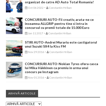
organizat de catre AD Auto Total Romania!
-
Oct 06 2022
Constantin Hriban
CONCURSURI AUTO-Fii creativ, arata-ne ce
inseamna ALLGRIP pentru tine si intra in
concursul cu premii totale de 15.000 Euro
-
Jan 11 2017
Constantin Hriban
STIRI AUTO-Andrei Murariu este castigatorul
unui Suzuki SX4 la Kiss FM
-
Nov 29 2016
Constantin Hriban
CONCURSURI AUTO-Nokian Tyres ofera casca
lui Mika Häkkinen ca premiu in urma unui
concurs pe Instagram
-
Nov 01 2016
Constantin Hriban
ARHIVĂ ARTICOLE