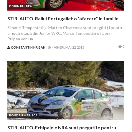
DORIN PULPEA
STIRI AUTO-Raliul Portugaliei: o “afacere” in familie
Simone Tempestini ș i Matteo Chiarcossi sunt pregăti ț i pentru
o nouă etapă din Junior WRC. Marco Tempestini ș i Dorin
Pulpea vor lua ...
0
CONSTANTIN HRIBAN
-
VINERI, MAI 22, 2015
BOGDAN MARISCA
STIRI AUTO-Echipajele NRA sunt pregatite pentru