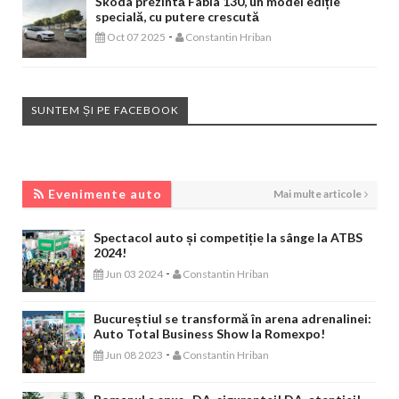
Škoda prezintă Fabia 130, un model ediție
specială, cu putere crescută
-
Oct 07 2025
Constantin Hriban
SUNTEM ȘI PE FACEBOOK
EVENIMENTE AUTO
Evenimente auto
Mai multe articole
Spectacol auto și competiție la sânge la ATBS
2024!
-
Jun 03 2024
Constantin Hriban
Bucureștiul se transformă în arena adrenalinei:
Auto Total Business Show la Romexpo!
-
Jun 08 2023
Constantin Hriban