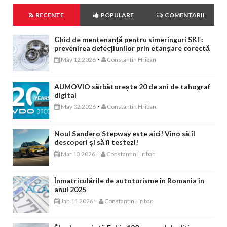
RECENTE
POPULARE
COMENTARII
Ghid de mentenanță pentru simeringuri SKF:
prevenirea defecțiunilor prin etanșare corectă
-
May 12 2026
Constantin Hriban
AUMOVIO sărbătorește 20 de ani de tahograf
digital
-
May 02 2026
Constantin Hriban
Noul Sandero Stepway este aici! Vino să îl
descoperi și să îl testezi!
-
Mar 13 2026
Constantin Hriban
Înmatriculările de autoturisme în Romania în
anul 2025
-
Jan 11 2026
Constantin Hriban