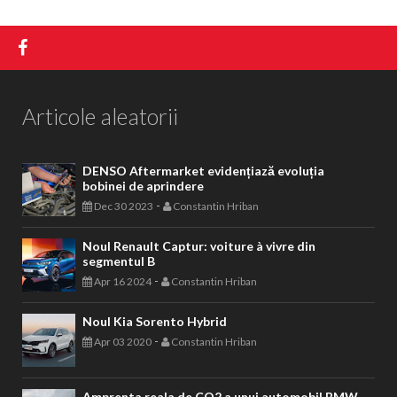
Articole aleatorii
DENSO Aftermarket evidențiază evoluția
bobinei de aprindere
-
Dec 30 2023
Constantin Hriban
Noul Renault Captur: voiture à vivre din
segmentul B
-
Apr 16 2024
Constantin Hriban
Noul Kia Sorento Hybrid
-
Apr 03 2020
Constantin Hriban
Amprenta reala de CO2 a unui automobil BMW