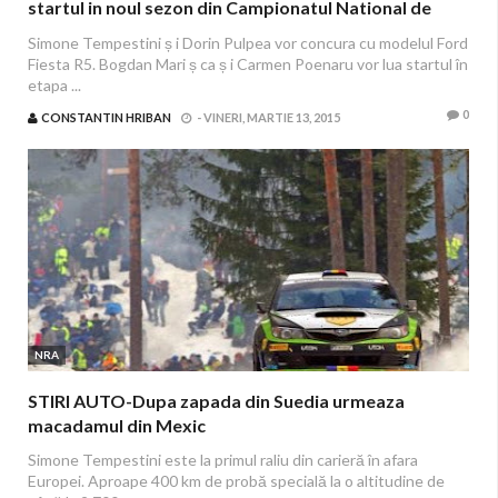
startul in noul sezon din Campionatul National de
Raliuri
Simone Tempestini ș i Dorin Pulpea vor concura cu modelul Ford
Fiesta R5. Bogdan Mari ș ca ș i Carmen Poenaru vor lua startul în
etapa ...
0
CONSTANTIN HRIBAN
-
VINERI, MARTIE 13, 2015
NRA
STIRI AUTO-Dupa zapada din Suedia urmeaza
macadamul din Mexic
Simone Tempestini este la primul raliu din carieră în afara
Europei. Aproape 400 km de probă specială la o altitudine de