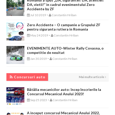
Romanul a spus „DA, sigurantei! DA, atentiei!
DA, vietii!” in cadrul evenimentului Zero
Accidente by ZF
-
Jul 10 2019
Constantin Hriban
Zero Accidente – O campanie a Grupului ZF
pentru siguranta rutiera in Romania
-
May 24 2019
Constantin Hriban
EVENIMENTE AUTO-Winter Rally Covasna, o
competitie de neuitat
-
Jan 30 2019
Constantin Hriban
CONCURSURI AUTO
Concursuri auto
Mai multe articole
Bătălia mecanicilor auto: încep înscrierile la
Concursul Mecanicul Anului 2023!
-
Sep 25 2023
Constantin Hriban
A inceput concursul Mecanicul Anului 2022,