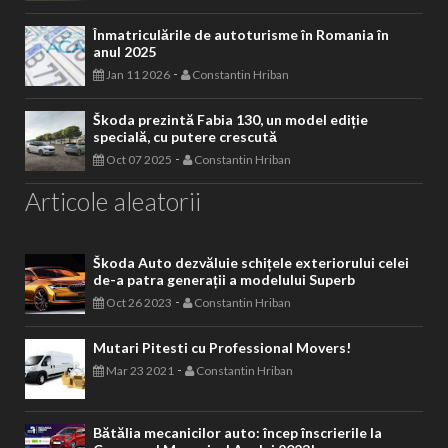
Înmatriculările de autoturisme în Romania în
anul 2025
-
Jan 11 2026
Constantin Hriban
Škoda prezintă Fabia 130, un model ediție
specială, cu putere crescută
-
Oct 07 2025
Constantin Hriban
Articole aleatorii
Škoda Auto dezvăluie schițele exteriorului celei
de-a patra generații a modelului Superb
-
Oct 26 2023
Constantin Hriban
Mutari Pitesti cu Professional Movers!
-
Mar 23 2021
Constantin Hriban
Bătălia mecanicilor auto: încep înscrierile la