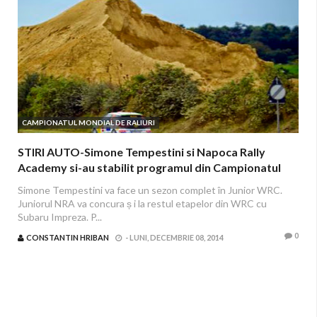
CAMPIONATUL MONDIAL DE RALIURI
STIRI AUTO-Simone Tempestini si Napoca Rally
Academy si-au stabilit programul din Campionatul
Mondial de Raliuri
Simone Tempestini va face un sezon complet în Junior WRC.
Juniorul NRA va concura ș i la restul etapelor din WRC cu
Subaru Impreza. P...
0
CONSTANTIN HRIBAN
-
LUNI, DECEMBRIE 08, 2014