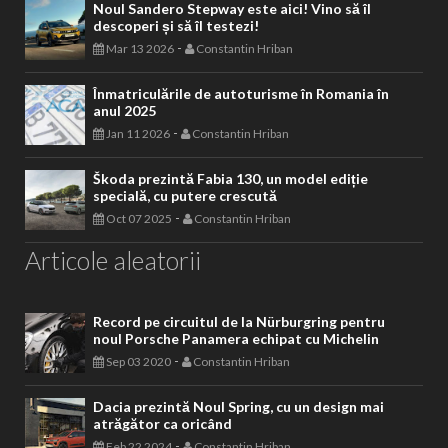
Noul Sandero Stepway este aici! Vino să îl
descoperi și să îl testezi!
-
Mar 13 2026
Constantin Hriban
Înmatriculările de autoturisme în Romania în
anul 2025
-
Jan 11 2026
Constantin Hriban
Škoda prezintă Fabia 130, un model ediție
specială, cu putere crescută
-
Oct 07 2025
Constantin Hriban
Articole aleatorii
Record pe circuitul de la Nürburgring pentru
noul Porsche Panamera echipat cu Michelin
-
Sep 03 2020
Constantin Hriban
Dacia prezintă Noul Spring, cu un design mai
atrăgător ca oricând
-
Feb 22 2024
Constantin Hriban