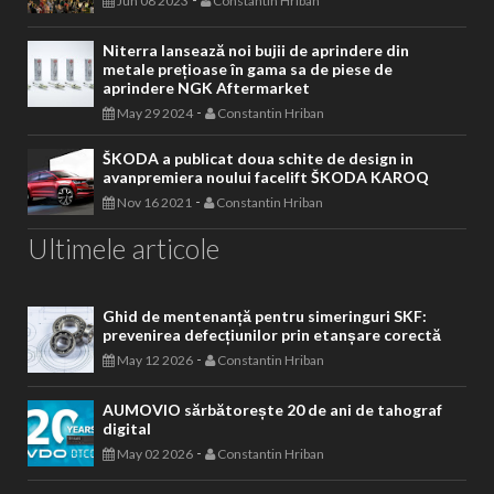
Jun 08 2023
Constantin Hriban
Niterra lansează noi bujii de aprindere din
metale prețioase în gama sa de piese de
aprindere NGK Aftermarket
-
May 29 2024
Constantin Hriban
ŠKODA a publicat doua schite de design in
avanpremiera noului facelift ŠKODA KAROQ
-
Nov 16 2021
Constantin Hriban
Ultimele articole
Ghid de mentenanță pentru simeringuri SKF:
prevenirea defecțiunilor prin etanșare corectă
-
May 12 2026
Constantin Hriban
AUMOVIO sărbătorește 20 de ani de tahograf
digital
-
May 02 2026
Constantin Hriban