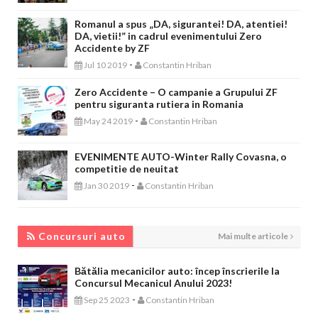
Romanul a spus „DA, sigurantei! DA, atentiei!
DA, vietii!” in cadrul evenimentului Zero
Accidente by ZF
-
Jul 10 2019
Constantin Hriban
Zero Accidente – O campanie a Grupului ZF
pentru siguranta rutiera in Romania
-
May 24 2019
Constantin Hriban
EVENIMENTE AUTO-Winter Rally Covasna, o
competitie de neuitat
-
Jan 30 2019
Constantin Hriban
CONCURSURI AUTO
Concursuri auto
Mai multe articole
Bătălia mecanicilor auto: încep înscrierile la
Concursul Mecanicul Anului 2023!
-
Sep 25 2023
Constantin Hriban