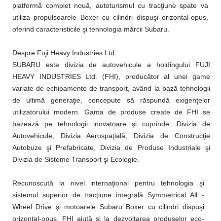
platformă complet nouă, autoturismul cu tracţiune spate va
utiliza propulsoarele Boxer
cu cilindri dispuşi orizontal-opus
,
oferind caracteristicile şi tehnologia mărcii Subaru.
Despre Fuji Heavy Industries Ltd.
SUBARU
este divizia de autovehicule a holdingului FUJI
HEAVY INDUSTRIES Ltd. (FHI), producător al unei game
variate de echipamente de transport, având la bază tehnologii
de ultimă generaţie, concepute să răspundă exigenţelor
utilizatorului modern. Gama de produse create de FHI se
bazează pe tehnologii inovatoare şi cuprinde: Divizia de
Autovehicule, Divizia Aerospaţială, Divizia de Construcţie
Autobuze şi Prefabricate, Divizia de Produse Industriale şi
Divizia de Sisteme Transport şi Ecologie.
Recunoscut
ă
la nivel internaţional
pentru tehnologia
şi
sistemul superior
de tracţiune integrală Symmetrical All -
Wheel Drive
şi motoarele Subaru Boxer cu cilindri dispuşi
orizontal-opus, FHI ajută şi la dezvoltarea produselor eco-