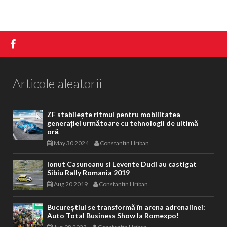
Articole aleatorii
ZF stabilește ritmul pentru mobilitatea
generației următoare cu tehnologii de ultimă
oră
-
May 30 2024
Constantin Hriban
Ionut Casuneanu si Levente Dudi au castigat
Sibiu Rally Romania 2019
-
Aug 20 2019
Constantin Hriban
Bucureștiul se transformă în arena adrenalinei:
Auto Total Business Show la Romexpo!
-