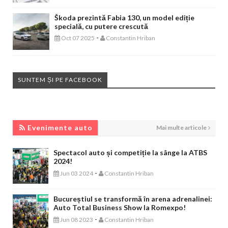
Škoda prezintă Fabia 130, un model ediție
specială, cu putere crescută
-
Oct 07 2025
Constantin Hriban
SUNTEM ȘI PE FACEBOOK
EVENIMENTE AUTO
Evenimente auto
Mai multe articole
Spectacol auto și competiție la sânge la ATBS
2024!
-
Jun 03 2024
Constantin Hriban
Bucureștiul se transformă în arena adrenalinei:
Auto Total Business Show la Romexpo!
-
Jun 08 2023
Constantin Hriban