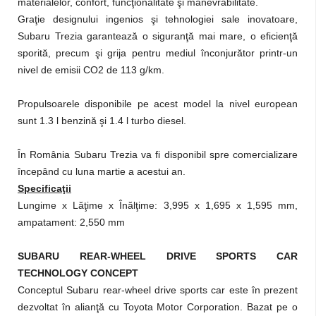
materialelor, confort, funcţionalitate şi manevrabilitate.
Graţie designului ingenios şi tehnologiei sale inovatoare,
Subaru Trezia garantează o siguranţă mai mare, o eficienţă
sporită, precum şi grija pentru mediul înconjurător printr-un
nivel de emisii CO2 de 113 g/km.
Propulsoarele disponibile pe acest model la nivel european
sunt 1.3 l benzină şi 1.4 l turbo diesel.
În România Subaru Trezia va fi disponibil spre comercializare
începând cu luna martie a acestui an.
Specificaţii
Lungime x Lăţime x Înălţime: 3,995 x 1,695 x 1,595 mm,
ampatament: 2,550 mm
SUBARU REAR-WHEEL DRIVE SPORTS CAR
TECHNOLOGY CONCEPT
Conceptul Subaru rear-wheel drive sports car este în prezent
dezvoltat în alianţă cu Toyota Motor Corporation. Bazat pe o