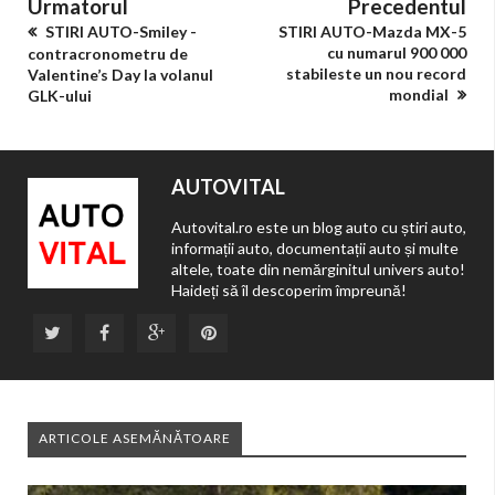
Urmatorul
Precedentul
STIRI AUTO-Smiley -
STIRI AUTO-Mazda MX-5
cu numarul 900 000
contracronometru de
stabileste un nou record
Valentine’s Day la volanul
mondial
GLK-ului
AUTOVITAL
Autovital.ro este un blog auto cu știri auto,
informații auto, documentații auto și multe
altele, toate din nemărginitul univers auto!
Haideți să îl descoperim împreună!
ARTICOLE ASEMĂNĂTOARE