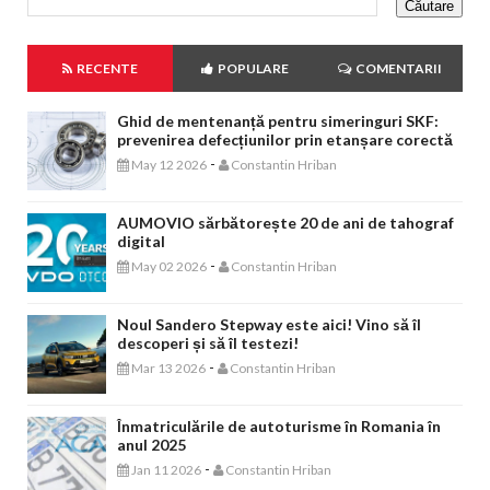
RECENTE
POPULARE
COMENTARII
Ghid de mentenanță pentru simeringuri SKF:
prevenirea defecțiunilor prin etanșare corectă
-
May 12 2026
Constantin Hriban
AUMOVIO sărbătorește 20 de ani de tahograf
digital
-
May 02 2026
Constantin Hriban
Noul Sandero Stepway este aici! Vino să îl
descoperi și să îl testezi!
-
Mar 13 2026
Constantin Hriban
Înmatriculările de autoturisme în Romania în
anul 2025
-
Jan 11 2026
Constantin Hriban