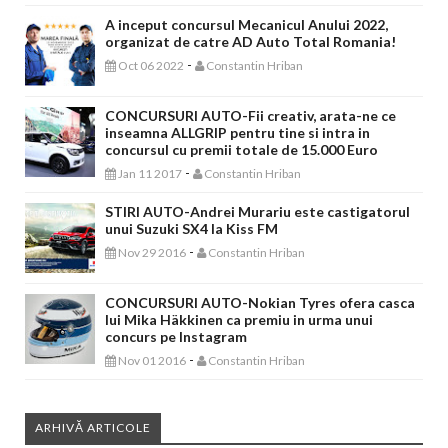
A inceput concursul Mecanicul Anului 2022,
organizat de catre AD Auto Total Romania!
-
Oct 06 2022
Constantin Hriban
CONCURSURI AUTO-Fii creativ, arata-ne ce
inseamna ALLGRIP pentru tine si intra in
concursul cu premii totale de 15.000 Euro
-
Jan 11 2017
Constantin Hriban
STIRI AUTO-Andrei Murariu este castigatorul
unui Suzuki SX4 la Kiss FM
-
Nov 29 2016
Constantin Hriban
CONCURSURI AUTO-Nokian Tyres ofera casca
lui Mika Häkkinen ca premiu in urma unui
concurs pe Instagram
-
Nov 01 2016
Constantin Hriban
ARHIVĂ ARTICOLE