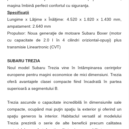
maşina îmbină perfect confortul cu siguranţa.
Specificaţii
Lungime x Lăţime x Înălţime: 4.520 x 1.820 x 1.430 mm,
ampatament: 2.640 mm
Propulsor: Noua generaţie de motoare Subaru Boxer (motor
cu capacitate de 2.0 l în 4 cilindri oriziontal-opuşi) plus
transmisie Lineartronic (CVT)
SUBARU TREZIA
Noul model Subaru Trezia vine în întâmpinarea cerinţelor
europene pentru maşini economice de mici dimensiuni. Trezia
oferă avantajele clasei compacte fiind încadrată în partea
superioară a segmentului B.
Trezia ascunde o capacitate incredibilă în dimensiunile sale
compacte, ocupând mai puţin spaţiu la exterior şi oferind un
spaţiu generos la interior.
Habitaclul versatil al modelului
Trezia prezintă o serie de alte beneficii precum calitatea