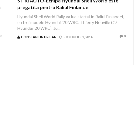
STIRI AUTO-Echipa Hyundai Shell World este
i
pregatita pentru Raliul Finlandei
Hyundai Shell World Rally va lua startul in Raliul Finlandei,
cu trei modele Hyundai i20 WRC. Thierry Neuville (#7
Hyundai i20 WRC), Ju...
0
0
CONSTANTIN HRIBAN
-
JOI, IULIE 31, 2014