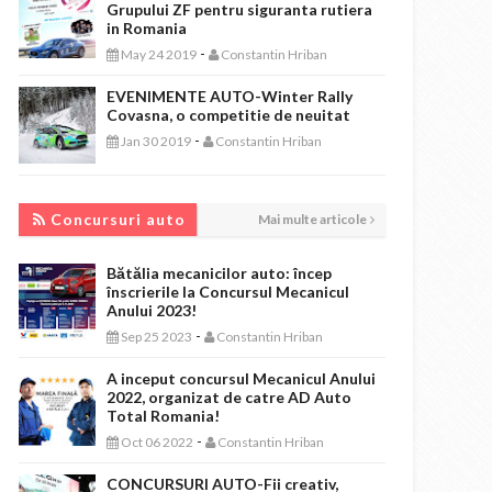
Grupului ZF pentru siguranta rutiera
in Romania
-
May 24 2019
Constantin Hriban
EVENIMENTE AUTO-Winter Rally
Covasna, o competitie de neuitat
-
Jan 30 2019
Constantin Hriban
CONCURSURI AUTO
Concursuri auto
Mai multe articole
Bătălia mecanicilor auto: încep
înscrierile la Concursul Mecanicul
Anului 2023!
-
Sep 25 2023
Constantin Hriban
A inceput concursul Mecanicul Anului
2022, organizat de catre AD Auto
Total Romania!
-
Oct 06 2022
Constantin Hriban
CONCURSURI AUTO-Fii creativ,