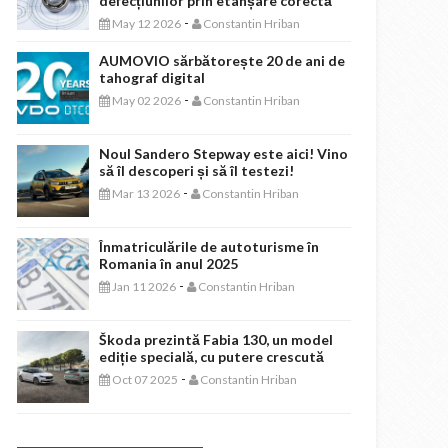
defecțiunilor prin etanșare corectă
-
May 12 2026
Constantin Hriban
AUMOVIO sărbătorește 20 de ani de
tahograf digital
-
May 02 2026
Constantin Hriban
Noul Sandero Stepway este aici! Vino
să îl descoperi și să îl testezi!
-
Mar 13 2026
Constantin Hriban
Înmatriculările de autoturisme în
Romania în anul 2025
-
Jan 11 2026
Constantin Hriban
Škoda prezintă Fabia 130, un model
ediție specială, cu putere crescută
-
Oct 07 2025
Constantin Hriban