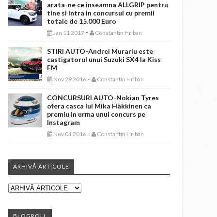
arata-ne ce inseamna ALLGRIP pentru
tine si intra in concursul cu premii
totale de 15.000 Euro
-
Jan 11 2017
Constantin Hriban
STIRI AUTO-Andrei Murariu este
castigatorul unui Suzuki SX4 la Kiss
FM
-
Nov 29 2016
Constantin Hriban
CONCURSURI AUTO-Nokian Tyres
ofera casca lui Mika Häkkinen ca
premiu in urma unui concurs pe
Instagram
-
Nov 01 2016
Constantin Hriban
ARHIVĂ ARTICOLE
BLOGROLL