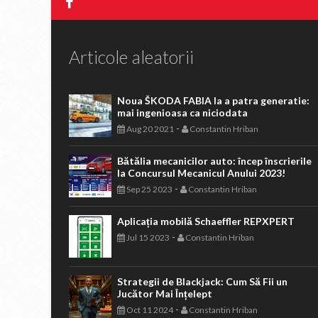
Articole aleatorii
Noua ŠKODA FABIA la a patra generatie:
mai ingenioasa ca niciodata
-
Aug 20 2021
Constantin Hriban
Bătălia mecanicilor auto: încep înscrierile
la Concursul Mecanicul Anului 2023!
-
Sep 25 2023
Constantin Hriban
Aplicația mobilă Schaeffler REPXPERT
-
Jul 15 2023
Constantin Hriban
Strategii de Blackjack: Cum Să Fii un
Jucător Mai Înțelept
-
Oct 11 2024
Constantin Hriban