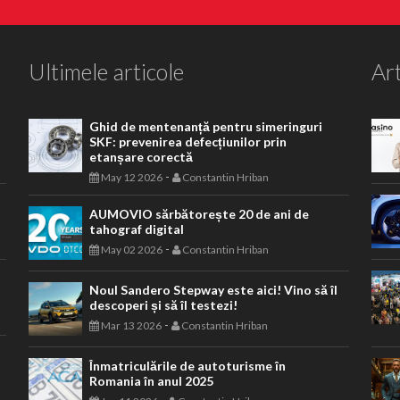
Ultimele articole
Art
Ghid de mentenanță pentru simeringuri
SKF: prevenirea defecțiunilor prin
etanșare corectă
-
May 12 2026
Constantin Hriban
AUMOVIO sărbătorește 20 de ani de
tahograf digital
-
May 02 2026
Constantin Hriban
Noul Sandero Stepway este aici! Vino să îl
descoperi și să îl testezi!
-
Mar 13 2026
Constantin Hriban
Înmatriculările de autoturisme în
Romania în anul 2025