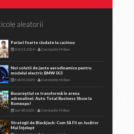
icole aleatorii
Pariuri foarte ciudate la cazinou
-
Oct 21 2024
Constantin Hriban
Noi solutii de jante aerodinamice pentru
modelul electric BMW iX3
-
Feb 05 2020
Constantin Hriban
Bucureștiul se transformă în arena
adrenalinei: Auto Total Business Show la
Romexpo!
-
Jun 08 2023
Constantin Hriban
Strategii de Blackjack: Cum Să Fii un Jucător
Mai Înțelept