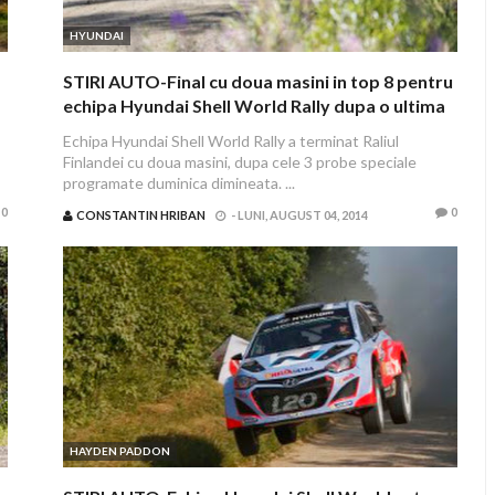
HYUNDAI
STIRI AUTO-Final cu doua masini in top 8 pentru
echipa Hyundai Shell World Rally dupa o ultima
zi dificila in Raliul Finlandei
Echipa Hyundai Shell World Rally a terminat Raliul
Finlandei cu doua masini, dupa cele 3 probe speciale
programate duminica dimineata. ...
0
0
CONSTANTIN HRIBAN
-
LUNI, AUGUST 04, 2014
HAYDEN PADDON