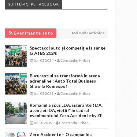
SUNTEM ȘI PE FACEBOOK
EVENIMENTE AUTO
Evenimente auto
Mai multe articole
Spectacol auto și competiție la sânge
la ATBS 2024!
-
Jun 03 2024
Constantin Hriban
Bucureștiul se transformă în arena
adrenalinei: Auto Total Business
Show la Romexpo!
-
Jun 08 2023
Constantin Hriban
Romanul a spus „DA, sigurantei! DA,
atentiei! DA, vietii!” in cadrul
evenimentului Zero Accidente by ZF
-
Jul 10 2019
Constantin Hriban
Zero Accidente – O campanie a